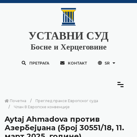
УСТАВНИ СУД
Босне и Херцеговине
ПРЕТРАГА
КОНТАКТ
SR
Почетна
Преглед праксе Европског суда
Члан 8 Европске конвенције
Aytaj Ahmadova против
Азербејџана (број 30551/18, 11.
март 2025. године)