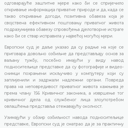
одговарајуће заштитне мјере како би се спријечило
откривање информација приватне природе и да, када се
такво откривање догоди, позитивна обавеза која је
својствена ефективном поштовању приватног живота
подразумијева обавезу спровођења дјелотворне истраге
како би се ствар исправила у највећој могућој мјери.
Европски суд је даље указао да су радње на које се
приговара довољно озбиљне да представљају основ за
ваљану тужбу, посебно имајући у виду навод
подноситељице представке да су фотографије и видео-
снимци похрањени искључиво у компјутеру који су
заплијенили и задржали надлежни органи. Повреда
права на неповредивост приватног живота кажњива је
према члану 156 Кривичног законика, а извршење тог
кривичног дјела од службеног лица злоупотребом
овлашћења представља отежавајућу околност.
Узимајући у обзир озбиљност навода подноситељице
представке, Европски суд је сматрао да је за практичну