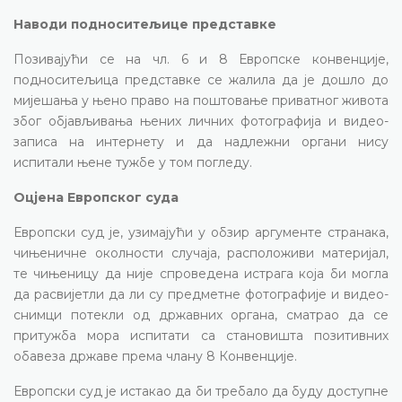
Наводи подноситељице представке
Позивајући се на чл. 6 и 8 Европске конвенције,
подноситељица представке се жалила да је дошло до
мијешања у њено право на поштовање приватног живота
због објављивања њених личних фотографија и видео-
записа на интернету и да надлежни органи нису
испитали њене тужбе у том погледу.
Оцјена Европског суда
Европски суд је, узимајући у обзир аргументе странака,
чињеничне околности случаја, расположиви материјал,
те чињеницу да није спроведена истрага која би могла
да расвијетли да ли су предметне фотографије и видео-
снимци потекли од државних органа, сматрао да се
притужба мора испитати са становишта позитивних
обавеза државе према члану 8 Конвенције.
Европски суд је истакао да би требало да буду доступне