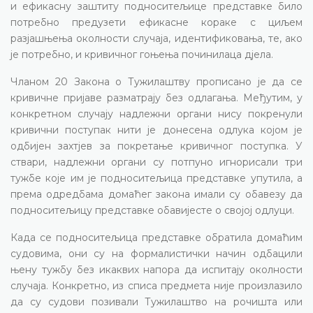
и ефикасну заштиту подноситељице представке било
потребно предузети ефикасне кораке с циљем
разјашњења околности случаја, идентификовања, те, ако
је потребно, и кривичног гоњења починилаца дјела.
Чланом 20 Закона о Тужилаштву прописано је да се
кривичне пријаве разматрају без одлагања. Међутим, у
конкретном случају надлежни органи нису покренули
кривични поступак нити је донесена одлука којом је
одбијен захтјев за покретање кривичног поступка. У
ствари, надлежни органи су потпуно игнорисали три
тужбе које им је подноситељица представке упутила, а
према одредбама домаћег закона имали су обавезу да
подноситељицу представке обавијесте о својој одлуци.
Када се подноситељица представке обратила домаћим
судовима, они су на формалистички начин одбацили
њену тужбу без икаквих напора да испитају околности
случаја. Конкретно, из списа предмета није произлазило
да су судови позивали Тужилаштво на рочишта или