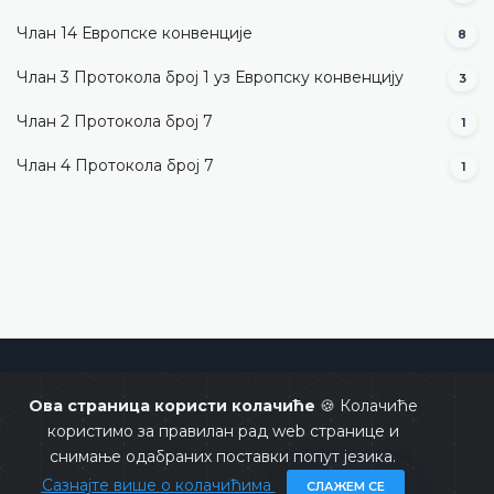
Члан 14 Европске конвенције
8
Члан 3 Протокола број 1 уз Европску конвенцију
3
Члан 2 Протокола број 7
1
Члан 4 Протокола број 7
1
Уставни суд Босне и Херцеговине
Ова страница користи колачиће
🍪 Колачиће
користимо за правилан рад web странице и
снимање одабраних поставки попут језика.
Сазнајте више о колачићима
СЛАЖЕМ СЕ
Copyrights @ 2026
Уставни суд БиХ
Сва права задржана.