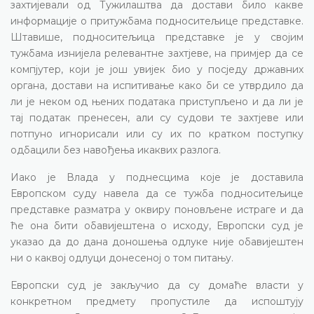
захтијевали од Тужилаштва да достави било какве
информације о притужбама подноситељице представке.
Штавише, подноситељица представке је у својим
тужбама изнијела релевантне захтјеве, на примјер да се
компјутер, који је још увијек био у посједу државних
органа, достави на испитивање како би се утврдило да
ли је неком од њених података приступљено и да ли је
тај податак пренесен, али су судови те захтјеве или
потпуно игнорисали или су их по кратком поступку
одбацили без навођења икаквих разлога.
Иако је Влада у поднесцима које је доставила
Европском суду навела да се тужба подноситељице
представке разматра у оквиру поновљене истраге и да
ће она бити обавијештена о исходу, Европски суд је
указао да до дана доношења одлуке није обавијештен
ни о каквој одлуци донесеној о том питању.
Европски суд је закључио да су домаће власти у
конкретном предмету пропустиле да испоштују