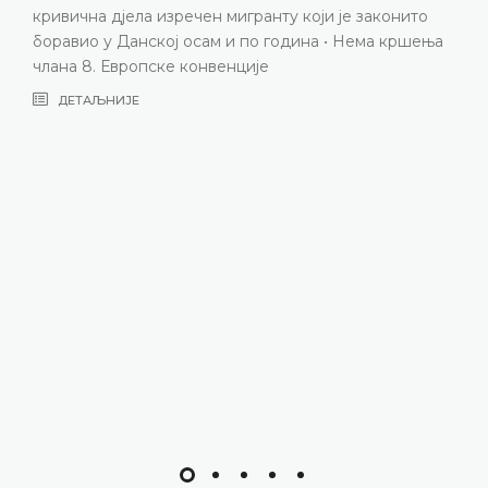
ито
њеног полубрата након што га је усвојила пор
ршења
која живи у иностранству • Одбијање
подноситељице представке да буде усвојена 
смије надмашити интересе самог њеног полубр
У датим околностима, усвојење полубрата
подносиоца захтјева од породице која живи у
иностранству је, дугорочно гледано, било у њ
најбољем интересу • Процјена домаћих власти 
произвољна • Преовлађујући интереси пород
која усваја да ужива и гради породични живот
заједно с полубратом подноситељице предст
неометан покушајима чланова његове биолош
породице да поново успоставе контакт • Нема
кршења члана 8. Европске конвенције
ДЕТАЉНИЈЕ