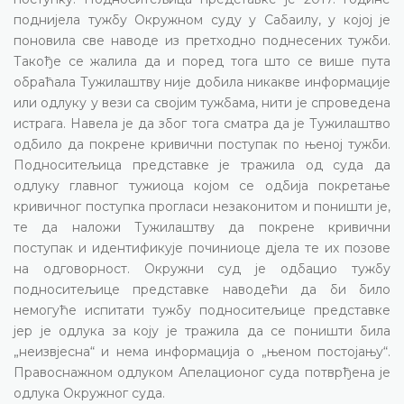
поднијела тужбу Окружном суду у Сабаилу, у којој је
поновила све наводе из претходно поднесених тужби.
Такође се жалила да и поред тога што се више пута
обраћала Тужилаштву није добила никакве информације
или одлуку у вези са својим тужбама, нити је спроведена
истрага. Навела је да због тога сматра да је Тужилаштво
одбило да покрене кривични поступак по њеној тужби.
Подноситељица представке је тражила од суда да
одлуку главног тужиоца којом се одбија покретање
кривичног поступка прогласи незаконитом и поништи је,
те да наложи Тужилаштву да покрене кривични
поступак и идентификује починиоце дјела те их позове
на одговорност. Окружни суд је одбацио тужбу
подноситељице представке наводећи да би било
немогуће испитати тужбу подноситељице представке
јер је одлука за коју је тражила да се поништи била
„неизвјесна“ и нема информација о „њеном постојању“.
Правоснажном одлуком Апелационог суда потврђена је
одлука Окружног суда.