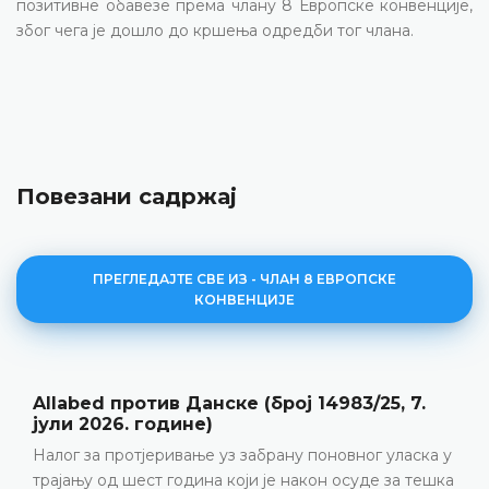
позитивне обавезе према члану 8 Европске конвенције,
због чега је дошло до кршења одредби тог члана.
Повезани садржај
ПРЕГЛЕДАЈТЕ СВЕ ИЗ - ЧЛАН 8 ЕВРОПСКЕ
КОНВЕНЦИЈЕ
7.
Y против Србије (број 28322/20, 12. мај
2026. године)
аска у
Породични живот • Позитивне обавезе • Прек
 тешка
контакта између подноситељице представке 