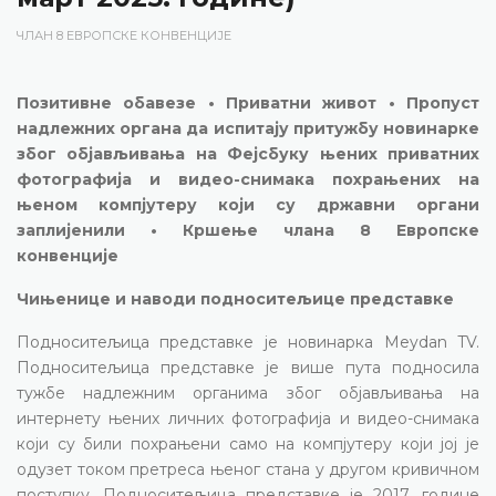
ЧЛАН 8 ЕВРОПСКЕ КОНВЕНЦИЈЕ
Позитивне обавезе • Приватни живот • Пропуст
надлежних органа да испитају притужбу новинарке
због објављивања на Фејсбуку њених приватних
фотографија и видео-снимака похрањених на
њеном компјутеру који су државни органи
заплијенили • Кршење члана 8 Европске
конвенције
Чињенице и наводи подноситељице представке
Подноситељица представке је новинарка Meydan TV.
Подноситељица представке је више пута подносила
тужбе надлежним органима због објављивања на
интернету њених личних фотографија и видео-снимака
који су били похрањени само на компјутеру који јој је
одузет током претреса њеног стана у другом кривичном
поступку. Подноситељица представке је 2017. године