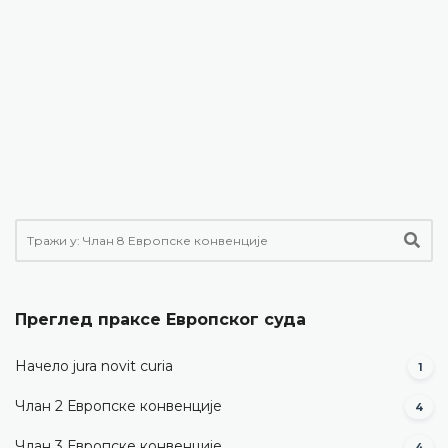
Преглед праксе Европског суда
Начело jura novit curia
1
Члан 2 Европске конвенције
4
Члан 3 Европске конвенције
4