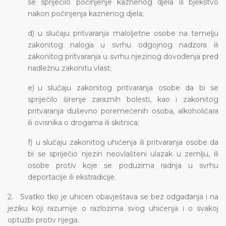
se spriječilo počinjenje kaznenog djela ili bjekstvo
nakon počinjenja kaznenog djela;
d) u slučaju pritvaranja maloljetne osobe na temelju
zakonitog naloga u svrhu odgojnog nadzora ili
zakonitog pritvaranja u svrhu njezinog dovođenja pred
nadležnu zakonitu vlast;
e) u slučaju zakonitog pritvaranja osobe da bi se
spriječilo širenje zaraznih bolesti, kao i zakonitog
pritvaranja duševno poremećenih osoba, alkoholičara
ili ovisnika o drogama ili skitnica;
f) u slučaju zakonitog uhićenja ili pritvaranja osobe da
bi se spriječio njezin neovlašteni ulazak u zemlju, ili
osobe protiv koje se poduzima radnja u svrhu
deportacije ili ekstradicije.
2. Svatko tko je uhićen obavještava se bez odgađanja i na
jeziku koji razumije o razlozima svog uhićenja i o svakoj
optužbi protiv njega.