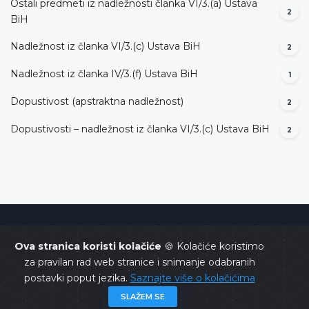
Ostali predmeti iz nadležnosti članka VI/3.(a) Ustava
2
BiH
Nadležnost iz članka VI/3.(c) Ustava BiH
2
Nadležnost iz članka IV/3.(f) Ustava BiH
1
Dopustivost (apstraktna nadležnost)
2
Dopustivosti – nadležnost iz članka VI/3.(c) Ustava BiH
2
Ustavni sud Bosne i Hercegovine
Ova stranica koristi kolačiće
🍪 Kolačiće koristimo
za pravilan rad web stranice i snimanje odabranih
postavki poput jezika.
Saznajte više o kolačićima
SLAŽEM SE
Copyrights @ 2026
Ustavni sud BiH
Sva prava zadržana.