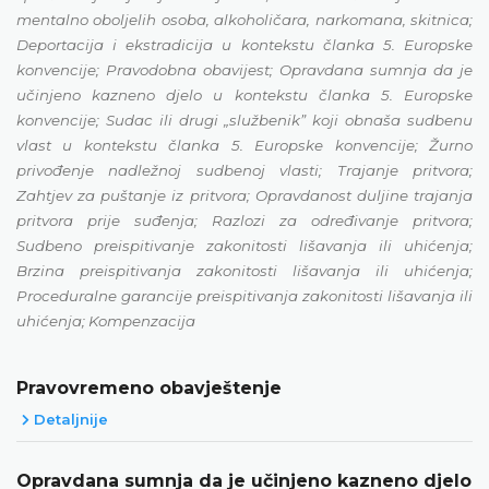
mentalno
oboljelih osoba, alkoholičara, narkomana, skitnica
;
Deportacija i ekstradicija u kontekstu članka 5. Europske
konvencije
;
Pravodobna obavijest
;
Opravdana sumnja da je
učinjeno kazneno djelo
u kontekstu članka 5. Europske
konvencije
;
Sudac ili drugi „službenikˮ koji obnaša
sudbenu
vlast u kontekstu članka 5. Europske konvencije
;
Žurno
privođenje nadležnoj sudbenoj vlasti
;
Trajanje pritvora
;
Zahtjev za puštanje iz pritvora
;
Opravdanost duljine trajanja
pritvora prije suđenja
;
Razlozi za određivanje pritvora
;
Sudbeno preispitivanje zakonitosti lišavanja ili uhićenja
;
Brzina preispitivanja zakonitosti lišavanja ili uhićenja
;
Proceduralne garancije preispitivanja zakonitosti lišavanja ili
uhićenja
;
Kompenzacija
Pravovremeno obavještenje
Detaljnije
Opravdana sumnja da je učinjeno kazneno djelo