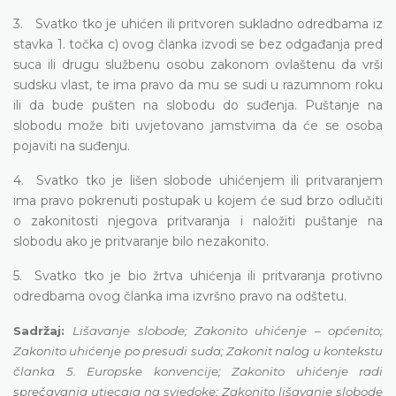
3. Svatko tko je uhićen ili pritvoren sukladno odredbama iz
stavka 1. točka c) ovog članka izvodi se bez odgađanja pred
suca ili drugu službenu osobu zakonom ovlaštenu da vrši
sudsku vlast, te ima pravo da mu se sudi u razumnom roku
ili da bude pušten na slobodu do suđenja. Puštanje na
slobodu može biti uvjetovano jamstvima da će se osoba
pojaviti na suđenju.
4. Svatko tko je lišen slobode uhićenjem ili pritvaranjem
ima pravo pokrenuti postupak u kojem će sud brzo odlučiti
o zakonitosti njegova pritvaranja i naložiti puštanje na
slobodu ako je pritvaranje bilo nezakonito.
5. Svatko tko je bio žrtva uhićenja ili pritvaranja protivno
odredbama ovog članka ima izvršno pravo na odštetu.
Sadržaj:
Lišavanje slobode;
Zakonito uhićenje – općenito
;
Zakonito uhićenje po presudi suda
;
Zakonit nalog u kontekstu
članka 5. Europske konvencije
;
Zakonito uhićenje radi
sprečavanja utjecaja na svjedoke
;
Zakonito lišavanje slobode