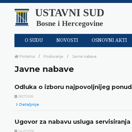
USTAVNI SUD
Bosne i Hercegovine
O SUDU
NOVOSTI
OSNOVNI AKTI
Početna
Poslovanje
Javne nabave
Javne nabave
Odluka o izboru najpovoljnijeg ponud
28.07.2026.
Detaljnije
Ugovor za nabavu usluga servisiranja 
24.07.2026.