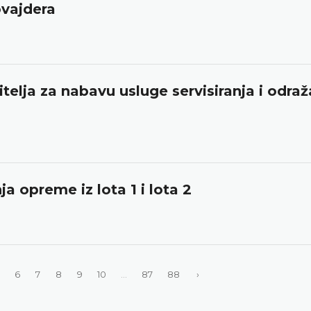
ovajdera
telja za nabavu usluge servisiranja i odra
a opreme iz lota 1 i lota 2
6
7
8
9
10
...
87
88
›