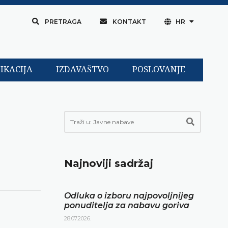
PRETRAGA
KONTAKT
HR
IKACIJA
IZDAVAŠTVO
POSLOVANJE
Najnoviji sadržaj
Odluka o izboru najpovoljnijeg
ponuditelja za nabavu goriva
28.07.2026.