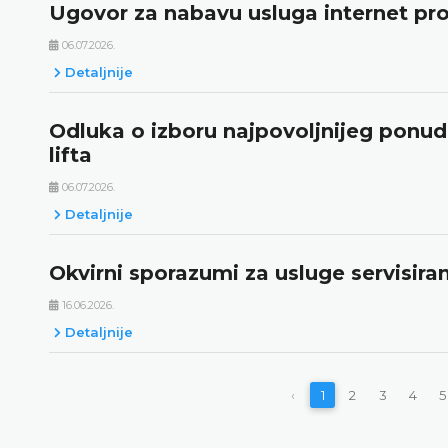
Ugovor za nabavu usluga internet pr
06.07.2026.
Detaljnije
Odluka o izboru najpovoljnijeg ponudi
lifta
06.07.2026.
Detaljnije
Okvirni sporazumi za usluge servisiranj
16.06.2026.
Detaljnije
‹
1
2
3
4
5