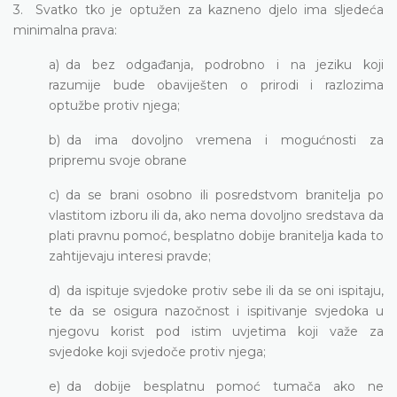
3. Svatko tko je optužen za kazneno djelo ima sljedeća
minimalna prava:
a) da bez odgađanja, podrobno i na jeziku koji
razumije bude obaviješten o prirodi i razlozima
optužbe protiv njega;
b) da ima dovoljno vremena i mogućnosti za
pripremu svoje obrane
c) da se brani osobno ili posredstvom branitelja po
vlastitom izboru ili da, ako nema dovoljno sredstava da
plati pravnu pomoć, besplatno dobije branitelja kada to
zahtijevaju interesi pravde;
d) da ispituje svjedoke protiv sebe ili da se oni ispitaju,
te da se osigura nazočnost i ispitivanje svjedoka u
njegovu korist pod istim uvjetima koji važe za
svjedoke koji svjedoče protiv njega;
e) da dobije besplatnu pomoć tumača ako ne