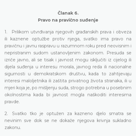
Članak 6.
Pravo na pravično suđenje
1. Prilikom utvrđivanja njegovih građanskih prava i obveza
ili kaznene optužbe protiv njega, svatko ima pravo na
pravičnu i javnu raspravu u razumnom roku pred neovisnim i
nepristranim sudom ustanovljenim zakonom. Presuda se
izriče javno, ali se tisak i javnost mogu isključiti iz cijelog ili
dijela suđenja u interesu morala, javnog reda ili nacionalne
sigurnosti u demokratskom društvu, kada to zahtijevaju
interesi maloljetnika ili zaštita privatnog života stranaka, ili u
mjeri koja je, po mišljenju suda, strogo potrebna u posebnim
okolnostima kada bi javnost mogla naškoditi interesima
pravde.
2. Svatko tko je optužen za kazneno djelo smatra se
nevinim sve dok se ne dokaže njegova krivnja sukladno
zakonu.