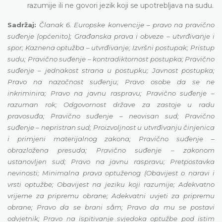
razumije ili ne govori jezik koji se upotrebljava na sudu.
Sadržaj:
Članak 6. Europske konvencije – pravo na pravično
suđenje (općenito); Građanska prava i obveze – utvrđivanje i
spor; Kaznena optužba – utvrđivanje; Izvršni postupak; Pristup
sudu; Pravično suđenje – kontradiktornost postupka; Pravično
suđenje – jednakost strana u postupku; Javnost postupka;
Pravo na nazočnost suđenju; Pravo osobe da se ne
inkriminira; Pravo na javnu raspravu; Pravično suđenje –
razuman rok; Odgovornost države za zastoje u radu
pravosuđa; Pravično suđenje – neovisan sud; Pravično
suđenje – nepristran sud; Proizvoljnost u utvrđivanju činjenica
i primjeni materijalnog zakona; Pravično suđenje –
obrazložena presuda; Pravično suđenje – zakonom
ustanovljen sud; Pravo na javnu raspravu; Pretpostavka
nevinosti; Minimalna prava optuženog (Obavijest o naravi i
vrsti optužbe; Obavijest na jeziku koji razumije; Adekvatno
vrijeme za pripremu obrane; Adekvatni uvjeti za pripremu
obrane; Pravo da se brani sâm; Pravo da mu se postavi
odvjetnik; Pravo na ispitivanje svjedoka optužbe pod istim