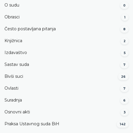
O sudu
0
Obrasci
1
Često postavljana pitanja
8
Knjižnica
2
Izdavaštvo
5
Sastav suda
7
Bivši suci
26
Ovlasti
7
Suradnja
6
Osnovni akti
3
Praksa Ustavnog suda BiH
142