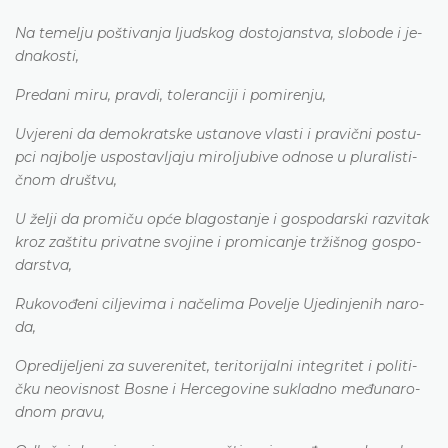
Na te­me­lju po­šti­va­nja lju­dskog do­sto­ja­nstva, slo­bo­de i je­
dna­ko­sti,
Pre­da­ni mi­ru, pra­vdi, to­le­ra­nci­ji i po­mi­re­nju,
Uvje­re­ni da de­mo­kra­tske usta­no­ve vla­sti i pra­vi­čni po­stu­
pci na­jbo­lje uspo­sta­vlja­ju mi­ro­lju­bi­ve odno­se u plu­ra­li­sti­
čnom dru­štvu,
U že­lji da pro­mi­ču opće bla­go­sta­nje i go­spo­da­rski ra­zvi­tak
kroz za­šti­tu pri­va­tne svo­ji­ne i pro­mi­ca­nje trži­šnog go­spo­
da­rstva,
Ru­ko­vo­đe­ni ci­lje­vi­ma i na­če­li­ma Po­ve­lje Uje­di­nje­nih na­ro­
da,
Opre­di­je­lje­ni za su­ve­re­ni­tet, te­ri­to­ri­ja­lni inte­gri­tet i po­li­ti­
čku ne­ovi­sno­st Bo­sne i He­rce­go­vi­ne su­kla­dno me­đu­na­ro­
dnom pra­vu,