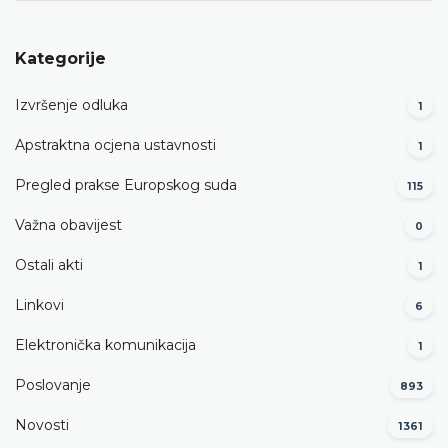
Kategorije
Izvršenje odluka
1
Apstraktna ocjena ustavnosti
1
Pregled prakse Europskog suda
115
Važna obavijest
0
Ostali akti
1
Linkovi
6
Elektronička komunikacija
1
Poslovanje
893
Novosti
1361