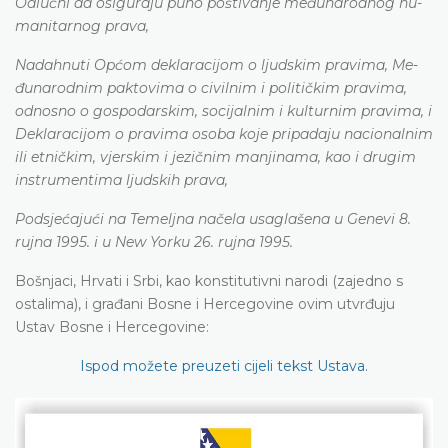
Odlu­čni da osi­gu­ra­ju pu­no po­šti­va­nje me­đu­na­ro­dnog hu­
ma­ni­ta­rnog pra­va,
Na­da­hnu­ti Općom de­kla­ra­ci­jom o lju­dskim pra­vi­ma, Me­
đu­na­ro­dnim pa­kto­vi­ma o ci­vi­lnim i po­li­ti­čkim pra­vi­ma,
odno­sno o go­spo­da­rskim, so­ci­ja­lnim i ku­ltu­rnim pra­vi­ma, i
De­kla­ra­ci­jom o pra­vi­ma oso­ba ko­je pri­pa­da­ju na­ci­ona­lnim
ili etni­čkim, vje­rskim i je­zi­čnim ma­nji­na­ma, kao i dru­gim
instru­me­nti­ma ljudskih prava,
Po­dsje­ća­ju­ći na Te­me­ljna na­če­la usa­gla­še­na u Ge­ne­vi 8.
ru­jna 1995. i u New Yo­rku 26. ru­jna 1995.
Bo­šnja­ci, Hrva­ti i Srbi, kao ko­nsti­tu­ti­vni na­ro­di (za­je­dno s
osta­li­ma), i gra­đa­ni Bo­sne i He­rce­go­vi­ne ovim utvrđu­ju
Ustav Bo­sne i He­rce­go­vi­ne:
Ispod možete preuzeti cijeli tekst Ustava.