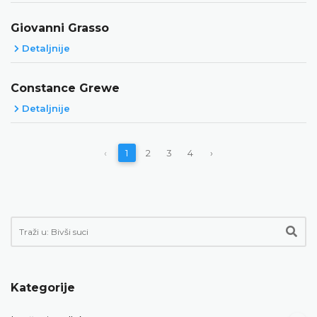
Giovanni Grasso
Detaljnije
Constance Grewe
Detaljnije
‹
1
2
3
4
›
Kategorije