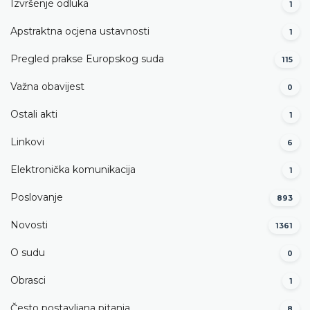
Izvršenje odluka
1
Apstraktna ocjena ustavnosti
1
Pregled prakse Europskog suda
115
Važna obavijest
0
Ostali akti
1
Linkovi
6
Elektronička komunikacija
1
Poslovanje
893
Novosti
1361
O sudu
0
Obrasci
1
Često postavljana pitanja
8