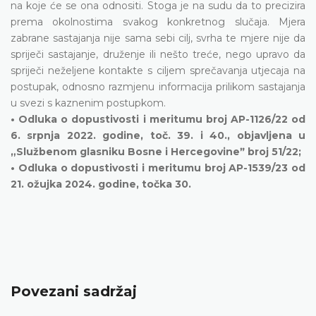
na koje će se ona odnositi. Stoga je na sudu da to precizira
prema okolnostima svakog konkretnog slučaja. Mjera
zabrane sastajanja nije sama sebi cilj, svrha te mjere nije da
spriječi sastajanje, druženje ili nešto treće, nego upravo da
spriječi neželjene kontakte s ciljem sprečavanja utjecaja na
postupak, odnosno razmjenu informacija prilikom sastajanja
u svezi s kaznenim postupkom.
•
Odluka o dopustivosti i meritumu broj AP-1126/22 od
6. srpnja 2022. godine, toč. 39. i 40., objavljena u
„Službenom glasniku Bosne i Hercegovineˮ broj 51/22;
•
Odluka o dopustivosti i meritumu broj AP-1539/23 od
21. ožujka 2024. godine, točka 30.
Povezani sadržaj