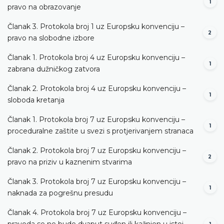
1
pravo na obrazovanje
Članak 3. Protokola broj 1 uz Europsku konvenciju –
2
pravo na slobodne izbore
Članak 1. Protokola broj 4 uz Europsku konvenciju –
1
zabrana dužničkog zatvora
Članak 2. Protokola broj 4 uz Europsku konvenciju –
1
sloboda kretanja
Članak 1. Protokola broj 7 uz Europsku konvenciju –
1
proceduralne zaštite u svezi s protjerivanjem stranaca
Članak 2. Protokola broj 7 uz Europsku konvenciju –
2
pravo na priziv u kaznenim stvarima
Članak 3. Protokola broj 7 uz Europsku konvenciju –
1
naknada za pogrešnu presudu
Članak 4. Protokola broj 7 uz Europsku konvenciju –
pravoda se ne bude dvaput suđen ili kažnjen u istoj