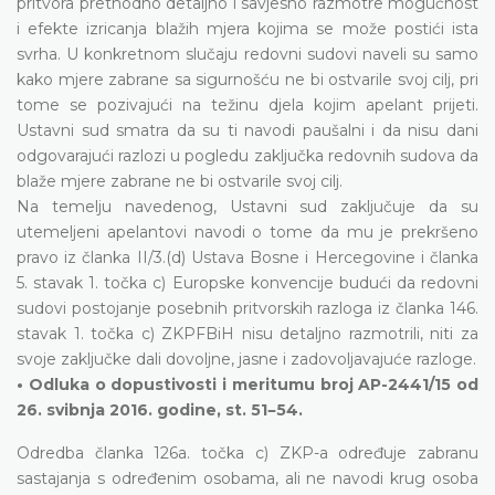
pritvora prethodno detaljno i savjesno razmotre mogućnost
i efekte izricanja blažih mjera kojima se može postići ista
svrha. U konkretnom slučaju redovni sudovi naveli su samo
kako mjere zabrane sa sigurnošću ne bi ostvarile svoj cilj, pri
tome se pozivajući na težinu djela kojim apelant prijeti.
Ustavni sud smatra da su ti navodi paušalni i da nisu dani
odgovarajući razlozi u pogledu zaključka redovnih sudova da
blaže mjere zabrane ne bi ostvarile svoj cilj.
Na temelju navedenog, Ustavni sud zaključuje da su
utemeljeni apelantovi navodi o tome da mu je prekršeno
pravo iz članka II/3.(d) Ustava Bosne i Hercegovine i članka
5. stavak 1. točka c) Europske konvencije budući da redovni
sudovi postojanje posebnih pritvorskih razloga iz članka 146.
stavak 1. točka c) ZKPFBiH nisu detaljno razmotrili, niti za
svoje zaključke dali dovoljne, jasne i zadovoljavajuće razloge.
• Odluka o dopustivosti i meritumu broj AP-2441/15 od
–
26. svibnja 2016. godine, st. 51
54.
Odredba članka 126a. točka c) ZKP-a određuje zabranu
sastajanja s određenim osobama, ali ne navodi krug osoba