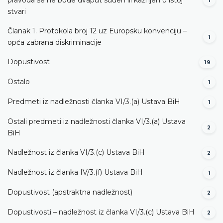
1
stvari
Članak 1. Protokola broj 12 uz Europsku konvenciju –
1
opća zabrana diskriminacije
Dopustivost
19
Ostalo
1
Predmeti iz nadležnosti članka VI/3.(a) Ustava BiH
1
Ostali predmeti iz nadležnosti članka VI/3.(a) Ustava
2
BiH
Nadležnost iz članka VI/3.(c) Ustava BiH
2
Nadležnost iz članka IV/3.(f) Ustava BiH
1
Dopustivost (apstraktna nadležnost)
2
Dopustivosti – nadležnost iz članka VI/3.(c) Ustava BiH
2