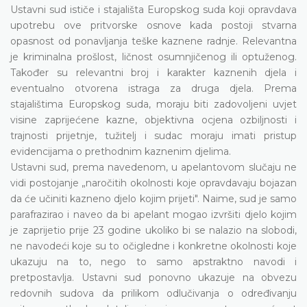
Ustavni sud ističe i stajališta Europskog suda koji opravdava
upotrebu ove pritvorske osnove kada postoji stvarna
opasnost od ponavljanja teške kaznene radnje. Relevantna
je kriminalna prošlost, ličnost osumnjičenog ili optuženog.
Također su relevantni broj i karakter kaznenih djela i
eventualno otvorena istraga za druga djela. Prema
stajalištima Europskog suda, moraju biti zadovoljeni uvjet
visine zaprijećene kazne, objektivna ocjena ozbiljnosti i
trajnosti prijetnje, tužitelj i sudac moraju imati pristup
evidencijama o prethodnim kaznenim djelima.
Ustavni sud, prema navedenom, u apelantovom slučaju ne
vidi postojanje „naročitih okolnosti koje opravdavaju bojazan
da će učiniti kazneno djelo kojim prijeti". Naime, sud je samo
parafrazirao i naveo da bi apelant mogao izvršiti djelo kojim
je zaprijetio prije 23 godine ukoliko bi se nalazio na slobodi,
ne navodeći koje su to očigledne i konkretne okolnosti koje
ukazuju na to, nego to samo apstraktno navodi i
pretpostavlja. Ustavni sud ponovno ukazuje na obvezu
redovnih sudova da prilikom odlučivanja o određivanju