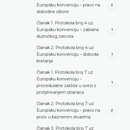
Europsku konvenciju – pravo na
2
DETALJNIJE
slobodne izbore
Članak 1. Protokola broj 4 uz
Europsku konvenciju – zabrana
1
dužničkog zatvora
Članak 2. Protokola broj 4 uz
Europsku konvenciju – sloboda
1
kretanja
Članak 1. Protokola broj 7 uz
Europsku konvenciju –
1
proceduralne zaštite u svezi s
protjerivanjem stranaca
Članak 2. Protokola broj 7 uz
Europsku konvenciju – pravo na
2
priziv u kaznenim stvarima
Članak 3. Protokola broj 7 uz