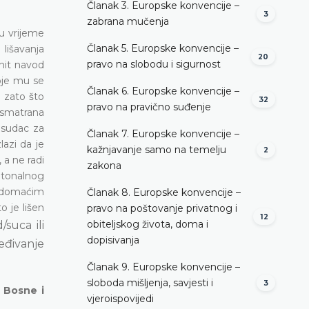
Članak 3. Europske konvencije –
3
zabrana mučenja
u vrijeme
Članak 5. Europske konvencije –
lišavanja
20
pravo na slobodu i sigurnost
init navod
oje mu se
Članak 6. Europske konvencije –
, zato što
32
pravo na pravično suđenje
i smatrana
 sudac za
Članak 7. Europske konvencije –
lazi da je
kažnjavanje samo na temelju
2
 a ne radi
zakona
ntonalnog
i domaćim
Članak 8. Europske konvencije –
 je lišen
pravo na poštovanje privatnog i
12
obiteljskog života, doma i
/suca ili
dopisivanja
eđivanje
Članak 9. Europske konvencije –
sloboda mišljenja, savjesti i
3
u Bosne i
vjeroispovijedi