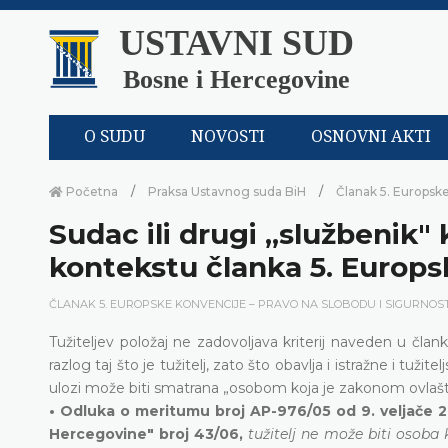
USTAVNI SUD
Bosne i Hercegovine
O SUDU
NOVOSTI
OSNOVNI AKTI
Početna
Praksa Ustavnog suda BiH
Članak 5. Europske
Sudac ili drugi „službenik" 
kontekstu članka 5. Europs
ČLANAK 5. EUROPSKE KONVENCIJE – PRAVO NA SLOBODU I SIGURNOS
Tužiteljev položaj ne zadovoljava kriterij naveden u čla
razlog taj što je tužitelj, zato što obavlja i istražne i tuž
ulozi može biti smatrana „osobom koja je zakonom ovlašte
• Odluka o meritumu broj AP-976/05 od 9. veljače 2
Hercegovine" broj 43/06,
tužitelj ne može biti osoba 