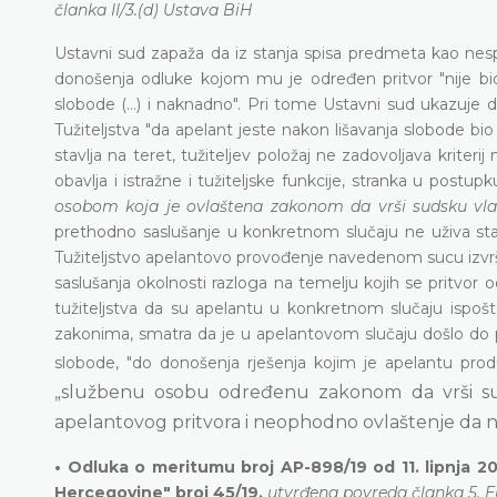
članka II/3.(d) Ustava BiH
Ustavni sud zapaža da iz stanja spisa predmeta kao nesp
donošenja odluke kojom mu je određen pritvor "nije bi
slobode (…) i naknadno". Pri tome Ustavni sud ukazuje da
Tužiteljstva "da apelant jeste nakon lišavanja slobode 
stavlja na teret, tužiteljev položaj ne zadovoljava kriteri
obavlja i istražne i tužiteljske funkcije, stranka u post
osobom koja je ovlaštena zakonom da vrši sudsku vla
prethodno saslušanje u konkretnom slučaju ne uživa statu
Tužiteljstvo apelantovo provođenje navedenom sucu izvršilo
saslušanja okolnosti razloga na temelju kojih se pritvo
tužiteljstva da su apelantu u konkretnom slučaju isp
zakonima, smatra da je u apelantovom slučaju došlo do po
slobode, "do donošenja rješenja kojim je apelantu prod
„službenu osobu određenu zakonom da vrši suds
apelantovog pritvora i neophodno ovlaštenje da 
• Odluka o meritumu broj AP-898/19 od 11. lipnja 20
Hercegovine" broj 45/19,
utvrđena povreda članka 5. Eu