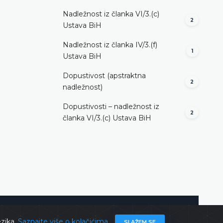
Nadležnost iz članka VI/3.(c)
2
Ustava BiH
Nadležnost iz članka IV/3.(f)
1
Ustava BiH
Dopustivost (apstraktna
2
nadležnost)
Dopustivosti – nadležnost iz
2
članka VI/3.(c) Ustava BiH
ghts @ 2026
Ustavni sud BiH
Sva prava zadržana.
ezika.
Saznajte više o kolačićima
SLAŽEM SE