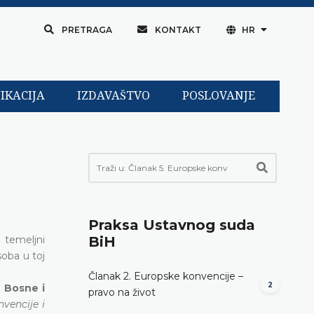
PRETRAGA
KONTAKT
HR
IKACIJA
IZDAVAŠTVO
POSLOVANJE
Praksa Ustavnog suda
e temeljni
BiH
soba u toj
Članak 2. Europske konvencije –
2
u Bosne i
pravo na život
vencije i