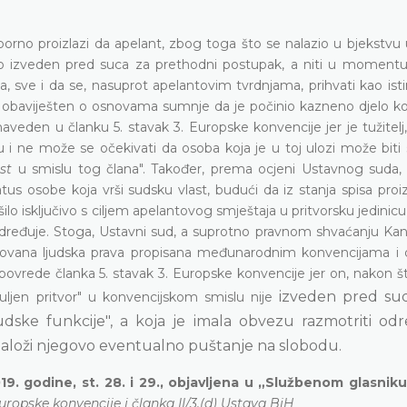
orno proizlazi da apelant, zbog toga što se nalazio u bjekstvu 
o izveden pred suca za prethodni postupak, a niti u momentu 
, sve i da se, nasuprot apelantovim tvrdnjama, prihvati kao ist
bio obaviješten o osnovama sumnje da je počinio kazneno djelo k
j naveden u članku 5. stavak 3. Europske konvencije jer je tužitelj
upku i ne može se očekivati da osoba koja je u toj ulozi može bit
st
u smislu tog člana". Također, prema ocjeni Ustavnog suda,
s osobe koja vrši sudsku vlast, budući da iz stanja spisa proiz
 isključivo s ciljem apelantovog smještaja u pritvorsku jedinicu,
r određuje. Stoga, Ustavni sud, a suprotno pravnom shvaćanju Ka
oštovana ljudska prava propisana međunarodnim konvencijama 
vrede članka 5. stavak 3. Europske konvencije jer on, nakon što
izveden
pred sud
uljen pritvor" u konvencijskom smislu nije
ke funkcije", a koja je imala obvezu razmotriti odr
naloži njegovo eventualno puštanje na slobodu.
19. godine, st. 28. i 29., objavljena u „Službenom glasnik
ropske konvencije i članka II/3.(d) Ustava BiH