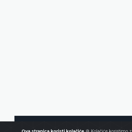
Ustavni sud Bosne i Hercegovin
Ova stranica koristi kolačiće
🍪 Kolačiće koristimo z