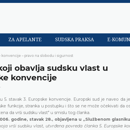
ZA APELANTE
SUDSKA PRAKSA
E-KOMUN
 konvencije – pravo na slobodu i sigurnost
koji obavlja sudsku vlast u
ke konvencije
T
nku 5. stavak 3. Europske konvencije. Europski sud je naveo da j
iteljske funkcije, stranka u postupku i što se ne može očekivati da o
na da vrši sudsku vlast" u smislu tog članka.
006. godine, stavak 28., objavljena u „Službenom glasnik
koja vrši sudsku vlast, utvrđena povreda članka 5. Europske kon