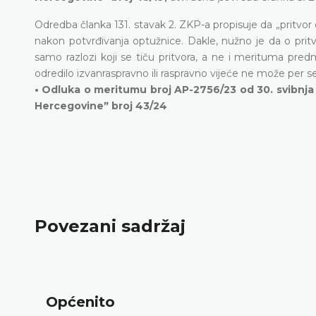
Odredba članka 131. stavak 2. ZKP-a propisuje da „pritvor o
nakon potvrđivanja optužnice. Dakle, nužno je da o pritvo
samo razlozi koji se tiču pritvora, a ne i merituma pred
odredilo izvanraspravno ili raspravno vijeće ne može per se
• Odluka o meritumu broj AP-2756/23 od 30. svibnja
Hercegovineˮ broj 43/24
Povezani sadržaj
Općenito