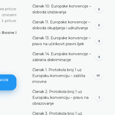
Članak 10. Europske konvencije –
ra pritvor
2
sloboda izražavanja
u izneseni
i pritvor
Članak 11. Europske konvencije –
2
sloboda okupljanja i udruživanja
u Bosne i
Članak 13. Europske konvencije –
3
pravo na učinkovit pravni lijek
Članak 14. Europske konvencije –
3
zabrana diskriminacije
Članak 1. Protokola broj 1 uz
Europsku konvenciju – zaštita
17
NCIJE
imovine
Članak 2. Protokola broj 1 uz
Europsku konvenciju – pravo na
1
obrazovanje
Zakonito uhićenje – općenito
Članak 3. Protokola broj 1 uz