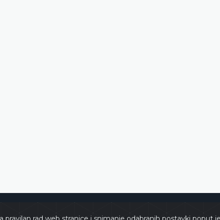
e
Copyri
a pravilan rad web stranice i snimanje odabranih postavki poput j