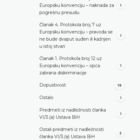
Europsku konvenciju – naknada za
1
pogrešnu presudu
Članak 4. Protokola broj 7 uz
Europsku konvenciju – pravoda se
1
ne bude dvaput suđen ili kažnjen
u istoj stvari
Članak 1. Protokola broj 12 uz
Europsku konvenciju – opća
1
zabrana diskriminacije
Dopustivost
19
Ostalo
1
Predmeti iz nadležnosti članka
1
VI/3.(a) Ustava BiH
Ostali predmeti iz nadležnosti
2
članka VI/3.(a) Ustava BiH