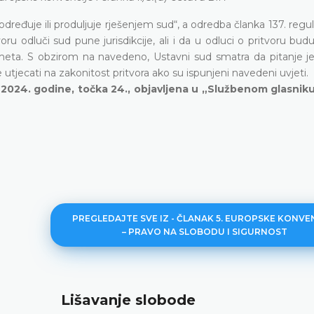
dređuje ili produljuje rješenjem sud“, a odredba članka 137. reguli
ru odluči sud pune jurisdikcije, ali i da u odluci o pritvoru bud
meta. S obzirom na navedeno, Ustavni sud smatra da pitanje je l
 utjecati na zakonitost pritvora ako su ispunjeni navedeni uvjeti.
 2024. godine, točka 24., objavljena u „Službenom glasnik
PREGLEDAJTE SVE IZ - ČLANAK 5. EUROPSKE KONVE
– PRAVO NA SLOBODU I SIGURNOST
Lišavanje slobode