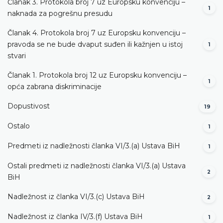
Članak 3. Protokola broj 7 uz Europsku konvenciju –
1
naknada za pogrešnu presudu
Članak 4. Protokola broj 7 uz Europsku konvenciju –
pravoda se ne bude dvaput suđen ili kažnjen u istoj
1
stvari
Članak 1. Protokola broj 12 uz Europsku konvenciju –
1
opća zabrana diskriminacije
Dopustivost
19
Ostalo
1
Predmeti iz nadležnosti članka VI/3.(a) Ustava BiH
1
Ostali predmeti iz nadležnosti članka VI/3.(a) Ustava
2
BiH
Nadležnost iz članka VI/3.(c) Ustava BiH
2
Nadležnost iz članka IV/3.(f) Ustava BiH
1