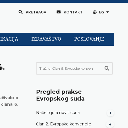
PRETRAGA
KONTAKT
BS
IKACIJA
IZDAVAŠTVO
POSLOVANJE
4.
Pregled prakse
učivalo o
Evropskog suda
člana 6.
Načelo jura novit curia
1
Član 2. Evropske konvencije
4