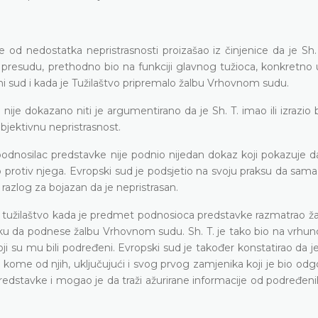
od nedostatka nepristrasnosti proizašao iz činjenice da je Sh. T
 presudu, prethodno bio na funkciji glavnog tužioca, konkretno 
 sud i kada je Tužilaštvo pripremalo žalbu Vrhovnom sudu.
ije dokazano niti je argumentirano da je Sh. T. imao ili izrazio 
bjektivnu nepristrasnost.
dnosilac predstavke nije podnio nijedan dokaz koji pokazuje da 
protiv njega. Evropski sud je podsjetio na svoju praksu da sama
 razlog za bojazan da je nepristrasan.
no tužilaštvo kada je predmet podnosioca predstavke razmatrao ž
odluku da podnese žalbu Vrhovnom sudu. Sh. T. je tako bio na vrh
koji su mu bili podređeni. Evropski sud je također konstatirao da j
ome od njih, uključujući i svog prvog zamjenika koji je bio odg
redstavke i mogao je da traži ažurirane informacije od podređeni