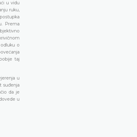
ći u vidu
anju ruku,
g postupka
ču. Prema
bjektivno
krivičnom
e odluku o
povećanja
obije taj
vjerenja u
st suđenja
čio da je
 dovede u