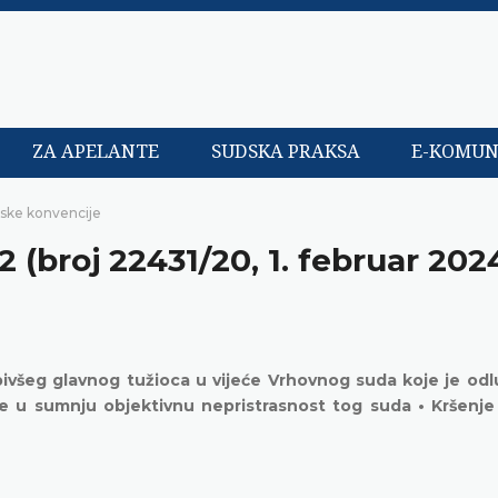
ZA APELANTE
SUDSKA PRAKSA
E-KOMUN
pske konvencije
2 (broj 22431/20, 1. februar 202
 bivšeg glavnog tužioca u vijeće Vrhovnog suda koje je odl
 u sumnju objektivnu nepristrasnost tog suda • Kršenje 