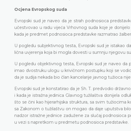
Ocjena Evropskog suda
Evropski sud je naveo da je strah podnosioca predstavke 
učestvovao u radu vijeća Vrhovnog suda koje je donijelo
kada je predmet podnosioca predstavke razmatrao žalbeni
U pogledu subjektivnog testa, Evropski sud je istakao da n
lična uvjerenja koja bi mogla dovesti u sumnju njegovu su
U pogledu objektivnog testa, Evropski sud je naveo da po
imao dvostruku ulogu u krivičnom postupku koji se vodio 
da je sudija nekada bio član kancelarije javnog tužioca nije
Evropski sud je konstatirao da je Sh. T. predvodio držav
i kada je istražna jedinica Glavnog tužilaštva donijela 
što se čini kao hijerarhijska struktura, sa svim tužiocima 
sa Zakonom o tužilaštvu on mogao da daje uputstva bilo k
nadzor istražne jedinice zadužene za slučaj podnosioca p
u vezi s napretkom u predmetu podnosioca predstavke.