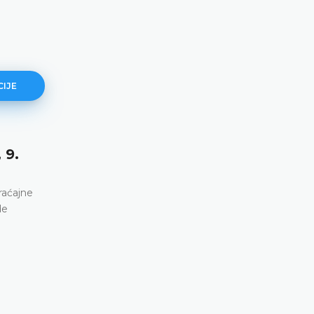
CIJE
 9.
E. H. protiv Njemačke (broj 2591
21. april 2026. godine)
raćajne
Osuda petnaestogodišnjaka za teško ubistvo, dj
de
na osnovu njegovog priznanja datog tokom polic
ispitivanja bez prethodnih povjerljivih konsultacija
roditeljima • Nema kršenja člana 6. Evropske kon
DETALJNIJE