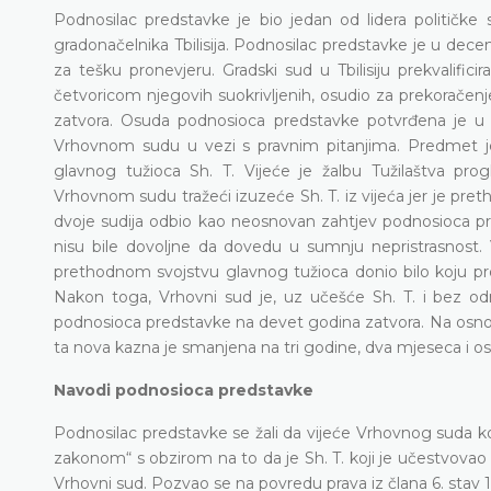
Podnosilac predstavke je bio jedan od lidera političke 
gradonačelnika Tbilisija. Podnosilac predstavke je u dece
za tešku pronevjeru. Gradski sud u Tbilisiju prekvalifi
četvoricom njegovih suokrivljenih, osudio za prekoračenj
zatvora. Osuda podnosioca predstavke potvrđena je u 
Vrhovnom sudu u vezi s pravnim pitanjima. Predmet je u 
glavnog tužioca Sh. T. Vijeće je žalbu Tužilaštva pro
Vrhovnom sudu tražeći izuzeće Sh. T. iz vijeća jer je pret
dvoje sudija odbio kao neosnovan zahtjev podnosioca pr
nisu bile dovoljne da dovedu u sumnju nepristrasnost. V
prethodnom svojstvu glavnog tužioca donio bilo koju p
Nakon toga, Vrhovni sud je, uz učešće Sh. T. i bez održ
podnosioca predstavke na devet godina zatvora. Na osnovu
ta nova kazna je smanjena na tri godine, dva mjeseca i o
Navodi podnosioca predstavke
Podnosilac predstavke se žali da vijeće Vrhovnog suda koj
zakonom“ s obzirom na to da je Sh. T. koji je učestvovao 
Vrhovni sud. Pozvao se na povredu prava iz člana 6. stav 