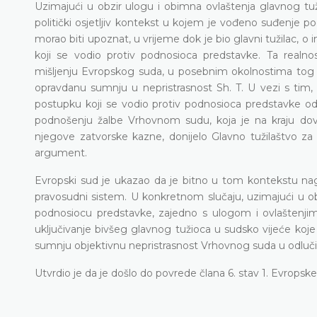
Uzimajući u obzir ulogu i obimna ovlaštenja glavnog 
politički osjetljiv kontekst u kojem je vođeno suđenje p
morao biti upoznat, u vrijeme dok je bio glavni tužilac, o
koji se vodio protiv podnosioca predstavke. Ta realn
mišljenju Evropskog suda, u posebnim okolnostima tog slu
opravdanu sumnju u nepristrasnost Sh. T. U vezi s tim, 
postupku koji se vodio protiv podnosioca predstavke odig
podnošenju žalbe Vrhovnom sudu, koja je na kraju dove
njegove zatvorske kazne, donijelo Glavno tužilaštvo za 
argument.
Evropski sud je ukazao da je bitno u tom kontekstu nagla
pravosudni sistem. U konkretnom slučaju, uzimajući u obz
podnosiocu predstavke, zajedno s ulogom i ovlaštenjima 
uključivanje bivšeg glavnog tužioca u sudsko vijeće koje
sumnju objektivnu nepristrasnost Vrhovnog suda u odluči
Utvrdio je da je došlo do povrede člana 6. stav 1. Evropsk