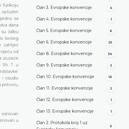
 funkciju
Član 3. Evropske konvencije
4
o, optužen
ajedno sa
Član 4. Evropske konvencije
1
i dva dana
Član 5. Evropske konvencije
 su žalbu
6
lo bivšeg
Član 6. Evropske konvencije
25
e zahtjev
 vijeću od
Član 8. Evropske konvencije
34
a izuzeće
 Sh. T. u
Član 9. Evropske konvencije
2
edstavke.
Član 10. Evropske konvencije
16
 i osudio
 pritvoru,
Član 11. Evropske konvencije
2
Član 12. Evropske konvencije
1
Član 13. Evropske konvencije
1
ud osnovan
imenovan u
Član 2. Protokola broj 1 uz
0