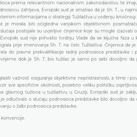
tužioca prema relevantnom nacionalnom zakonodavstvu te imaju
odnosiocu zahtjeva, Evropski sud je smatrao da je Sh. T., u najm
 internim informacijama o strategiji Tužilaštva u vođenju krivično
ost je morala biti očigledna vanjskom objektivnom posmatra
čaja postojale su uvjerljive činjenice koje su mogle izazvati o
Evropski sud nije prihvatio tvrdnju Vlade da se ključna faza u 
rala prije imenovanja Sh. T. na čelo Tužilaštva. Činjenica da j
la do pravne prekvalifikacije radnji podnosioca predstavke i 
vrijeme dok je Sh. T. bio tužilac je samo po sebi dovoljno da p
siti važnost osiguranja objektivne nepristrasnosti, a time i po
ir sve specifične okolnosti, posebno veliku političku osjetljivo
glavnog tužioca u tužilaštvu u Gruziji, Evropski sud je zaklju
 je odlučivalo o slučaju podnosioca predstavke bilo dovoljno da
vanju o žalbi podnosioca predstavke.
e konvencije.