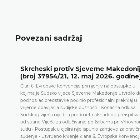
Povezani sadržaj
Skrcheski protiv Sjeverne Makedoni
(broj 37954/21, 12. maj 2026. godine
Član 6. Evropske konvencije primjenjiv na postupke u
•
kojima je Sudsko vijeće Sjeverne Makedonije utvrdilo da
podnosilac predstavke počinio profesionalni prekršaj u
vrijeme obavljanja sudijske dužnosti • Konačna odluka
Sudskog vijeća nije bila predmet naknadnog preispitiva
od strane Vijeća za odlučivanje po žalbama pri Vrhovn
sudu • Postupak u cjelini nije ispunio zahtjeve za pravič
suđenje • Utvrđeno kršenje člana 6. Evropske konvencij