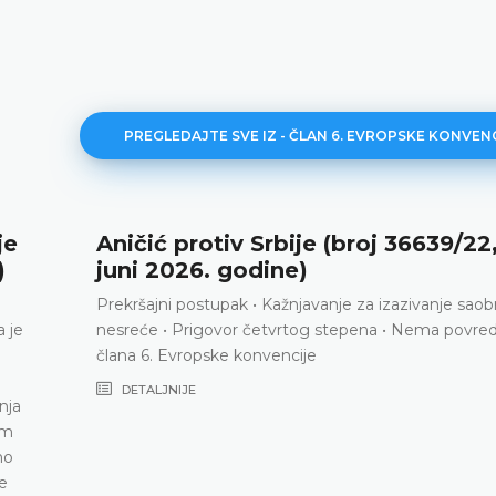
PREGLEDAJTE SVE IZ - ČLAN 6. EVROPSKE KONVEN
je
Aničić protiv Srbije (broj 36639/22,
)
juni 2026. godine)
Prekršajni postupak • Kažnjavanje za izazivanje saob
 je
nesreće • Prigovor četvrtog stepena • Nema povre
člana 6. Evropske konvencije
DETALJNIJE
nja
om
no
e