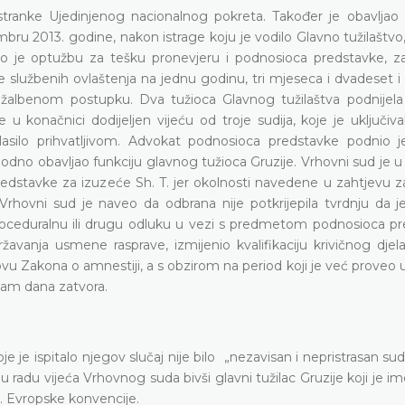
stranke Ujedinjenog nacionalnog pokreta. Također je obavljao i
mbru 2013. godine, nakon istrage koju je vodilo Glavno tužilaštv
cirao je optužbu za tešku pronevjeru i podnosioca predstavke, z
e službenih ovlaštenja na jednu godinu, tri mjeseca i dvadeset 
žalbenom postupku. Dva tužioca Glavnog tužilaštva podnijela
konačnici dodijeljen vijeću od troje sudija, koje je uključiva
glasilo prihvatljivom. Advokat podnosioca predstavke podnio j
hodno obavljao funkciju glavnog tužioca Gruzije. Vrhovni sud je u
edstavke za izuzeće Sh. T. jer okolnosti navedene u zahtjevu z
rhovni sud je naveo da odbrana nije potkrijepila tvrdnju da je
roceduralnu ili drugu odluku u vezi s predmetom podnosioca pr
avanja usmene rasprave, izmijenio kvalifikaciju krivičnog djela
 Zakona o amnestiji, a s obzirom na period koji je već proveo u
sam dana zatvora.
e je ispitalo njegov slučaj nije bilo „nezavisan i nepristrasan s
u radu vijeća Vrhovnog suda bivši glavni tužilac Gruzije koji je 
1. Evropske konvencije.