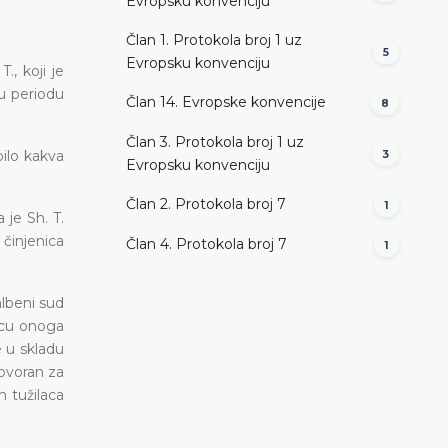
Evropsku konvenciju
Član 1. Protokola broj 1 uz
5
Evropsku konvenciju
., koji je
u periodu
Član 14. Evropske konvencije
8
Član 3. Protokola broj 1 uz
bilo kakva
3
Evropsku konvenciju
Član 2. Protokola broj 7
1
je Sh. T.
 činjenica
Član 4. Protokola broj 7
1
albeni sud
uncu onoga
e u skladu
ovoran za
h tužilaca