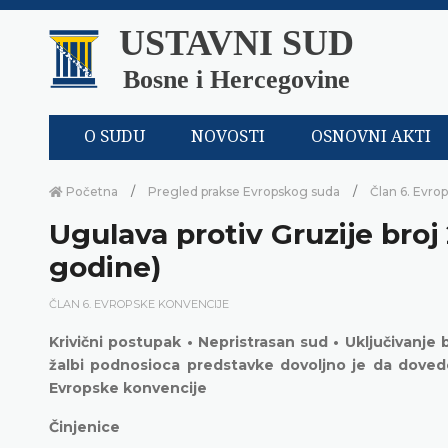
USTAVNI SUD
Bosne i Hercegovine
O SUDU
NOVOSTI
OSNOVNI AKTI
Početna
Pregled prakse Evropskog suda
Član 6. Evro
Ugulava protiv Gruzije broj 
godine)
ČLAN 6. EVROPSKE KONVENCIJE
Krivični postupak • Nepristrasan sud • Uključivanje
žalbi podnosioca predstavke dovoljno je da dovede
Evropske konvencije
Činjenice