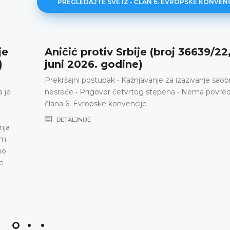
PREGLEDAJTE SVE IZ - ČLAN 6. EVROPSKE KONVEN
je
Aničić protiv Srbije (broj 36639/22,
)
juni 2026. godine)
Prekršajni postupak • Kažnjavanje za izazivanje saob
 je
nesreće • Prigovor četvrtog stepena • Nema povre
člana 6. Evropske konvencije
DETALJNIJE
nja
om
no
e