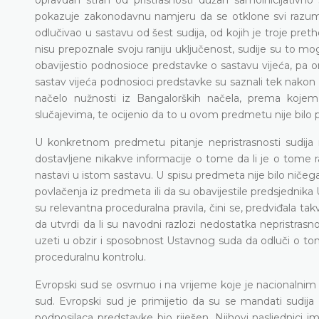
pokazuje zakonodavnu namjeru da se otklone svi razum
odlučivao u sastavu od šest sudija, od kojih je troje 
nisu prepoznale svoju raniju uključenost, sudije su to mog
obavijestio podnosioce predstavke o sastavu vijeća, pa o
sastav vijeća podnosioci predstavke su saznali tek nak
načelo nužnosti iz Bangalorških načela, prema koje
slučajevima, te ocijenio da to u ovom predmetu nije bilo p
U konkretnom predmetu pitanje nepristrasnosti sudija
dostavljene nikakve informacije o tome da li je o tome 
nastavi u istom sastavu. U spisu predmeta nije bilo ničega 
povlačenja iz predmeta ili da su obavijestile predsjed
su relevantna proceduralna pravila, čini se, predviđala tak
da utvrdi da li su navodni razlozi nedostatka nepristrasno
uzeti u obzir i sposobnost Ustavnog suda da odluči o to
proceduralnu kontrolu.
Evropski sud se osvrnuo i na vrijeme koje je nacionalni
sud. Evropski sud je primijetio da su se mandati sudija 
podnosilaca predstavke bio riješen. Njihovi nasljednici