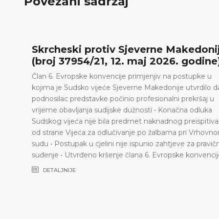
Povezani sadržaj
Skrcheski protiv Sjeverne Makedoni
(broj 37954/21, 12. maj 2026. godine
Član 6. Evropske konvencije primjenjiv na postupke u
•
kojima je Sudsko vijeće Sjeverne Makedonije utvrdilo da
podnosilac predstavke počinio profesionalni prekršaj u
vrijeme obavljanja sudijske dužnosti • Konačna odluka
Sudskog vijeća nije bila predmet naknadnog preispitiva
od strane Vijeća za odlučivanje po žalbama pri Vrhovn
sudu • Postupak u cjelini nije ispunio zahtjeve za pravič
suđenje • Utvrđeno kršenje člana 6. Evropske konvencij
DETALJNIJE