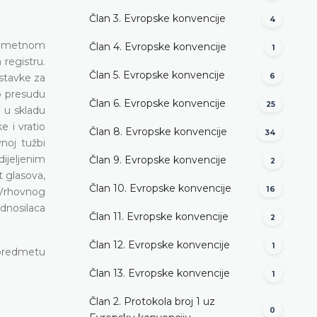
Član 3. Evropske konvencije
4
redmetnom
Član 4. Evropske konvencije
1
 registru.
Član 5. Evropske konvencije
dstavke za
6
io presudu
Član 6. Evropske konvencije
25
e u skladu
 i vratio
Član 8. Evropske konvencije
34
noj tužbi
ijeljenim
Član 9. Evropske konvencije
2
 glasova,
Član 10. Evropske konvencije
16
a Vrhovnog
dnosilaca
Član 11. Evropske konvencije
2
Član 12. Evropske konvencije
1
 predmetu
Član 13. Evropske konvencije
1
Član 2. Protokola broj 1 uz
0