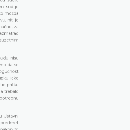
ni sud je
ako možda
u, niti je
načno, za
razmatrao
izuzetnim
sudu nisu
eno da se
 mogućnost
pku, iako
io priliku
ma trebalo
 potrebnu
u Ustavni
je predmet
nakon tri