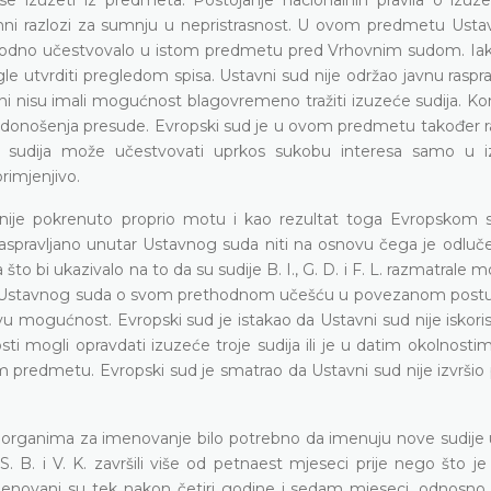
ni razlozi za sumnju u nepristrasnost. U ovom predmetu Ustav
prethodno učestvovalo u istom predmetu pred Vrhovnim sudom. I
le utvrditi pregledom spisa. Ustavni sud nije održao javnu rasprav
ni nisu imali mogućnost blagovremeno tražiti izuzeće sudija. Ko
on donošenja presude. Evropski sud je u ovom predmetu također 
m sudija može učestvovati uprkos sukobu interesa samo u 
rimjenjivo.
 nije pokrenuto proprio motu i kao rezultat toga Evropskom 
raspravljano unutar Ustavnog suda niti na osnovu čega je odluč
što bi ukazivalo na to da su sudije B. I., G. D. i F. L. razmatrale
nika Ustavnog suda o svom prethodnom učešću u povezanom postu
vu mogućnost. Evropski sud je istakao da Ustavni sud nije iskorist
sti mogli opravdati izuzeće troje sudija ili je u datim okolnosti
m predmetu. Evropski sud je smatrao da Ustavni sud nije izvršio
m organima za imenovanje bilo potrebno da imenuju nove sudije 
S. B. i V. K. završili više od petnaest mjeseci prije nego što 
 imenovani su tek nakon četiri godine i sedam mjeseci, odnosno 