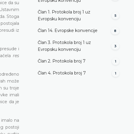
Evropsku konvenciju
nice da su
d Ustavnim
Član 1. Protokola broj 1 uz
uda. Stoga
5
Evropsku konvenciju
 postojala
presudi iz
Član 14. Evropske konvencije
8
Član 3. Protokola broj 1 uz
3
presude i
Evropsku konvenciju
načela
res
Član 2. Protokola broj 7
1
Član 4. Protokola broj 7
 određeno
1
strah može
 su troje
vke imali
ice da je
e imalo na
g postoji
ću sudija