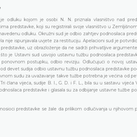
e
la je odluku kojom je osobi N. N. priznala vlasništvo nad p
a predstavke, koji su registrirali svoje vlasništvo u Zemljišnom
je navedenu odluku. Okružni sud je odbio zahtjev podnosilaca pre
 nije ispunjavala uvjete za restituciju. Apelacioni sud je potvrd
 predstavke, uz obrazloženje da ne sadrži prihvatljive argument
o je Ustavni sud usvojio ustavnu tužbu podnosilaca predstavke
ponovnom postupku, odbio reviziju. Odlučujući o novoj ustav
 od devet sudija odbio ustavnu tužbu podnosilaca predstavke pod
avnom sudu za uvažavanje takve tužbe potrebna je većina od pet
 člana vijeća, sudije B. I., G. D. i F. L., bila su u sastavu vijeć
dnosilaca predstavke i glasala su za odbijanje ustavne tužbe po
odnosioci predstavke se žale da prilikom odlučivanja u njihovom