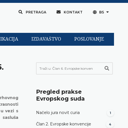
PRETRAGA
KONTAKT
BS
IKACIJA
IZDAVAŠTVO
POSLOVANJE
.
Pregled prakse
Vrhovnog
Evropskog suda
rasnosti
 u vezi s
Načelo jura novit curia
1
 sasluša
Član 2. Evropske konvencije
4