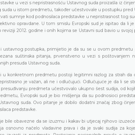
dstavke u vezi s nepristrasnošću Ustavnog suda proizašla iz činje
rhovnog suda u istom predmetu, također učestvovale u postupku pre
zazvati sumnje kod podnosilaca predstavke u nepristrasnost tog s
jektivno opravdane. U tom smislu Evropski sud je ispitao da li je
 reviziji 2012. godine i onih kojima se Ustavni sud bavio u svojoj 
og i ustavnog postupka, primijetio je da su se u ovom predmetu 
zana suštinska pitanja, prvenstveno u vezi s poštovanjem 
anijih presuda Ustavnog suda.
li u konkretnom predmetu postoji legitimni razlog za strah da
nepristrasno je važan, ali ne i odlučujući. Odlučujuće je da li se 
 presuđivanju predmeta učestvovalo ukupno šest sudija, od kojih
redmetu, Evropski sud je bio mišljenja da su podnosioci predsta
Ustavnog suda. Ovo pitanje je dobilo dodatni značaj zbog činjen
silaca predstavke.
je bile obavezne da se izuzmu i kakav bi utjecaj njihovo izuzeć
ija osnovno načelo vladavine prava i da je svaki sudija za koje
se izuzeti iz predmeta. Postojanje nacionalnih pravila o izuze