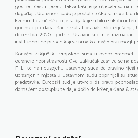
godine i šest mjeseci. Takva kašnjenja utjecala su na im
događaja, Ustavnom sudu je postalo teško razmotriti da l
kvorum bez učešća troje sudija koji su bili u sukobu inte
godinu i po dana. Kao rezultat ostavki i/ili razrješenj
decembra 2020. godine. Ustavni sud nije razmatrao te
institucionalne prirode koji se ni na koji način nisu mogli
Konačni zaključak Evropskog suda u ovom predmetu 
garancije nepristrasnosti. Ovaj zaključak zasniva se na post
F. L., te na neuspjehu Ustavnog suda da pravilno riješ
upražnjenih mjesta u Ustavnom sudu doprinijeli su situac
predstavke. Evropski sud je utvrdio da pravo podnosil
domaćem postupku te da je došlo do kršenja člana 6. stav