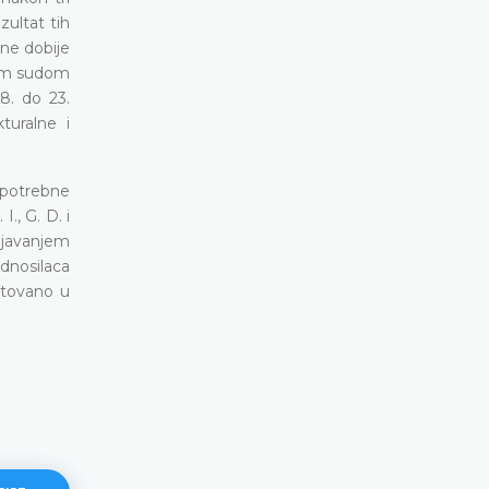
zultat tih
ne dobije
vnim sudom
8. do 23.
turalne i
potrebne
., G. D. i
njavanjem
dnosilaca
štovano u