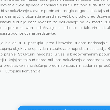
enovanje cijele sljedeće generacije sudija Ustavnog suda. Kao re
i bi se odlučivanje u ovom predmetu moglo odgoditi dok taj sud 
resa, uzimajući u obzir i da je predmet već bio u toku pred Usta
a, Ustavni sud nije imao kvorum za odlučivanje od 23. marta 201
 aspekte u svom odlučivanju, a radilo se o faktorima struk
 pripisati podnosiocima predstavke.
je bio da su u postupku pred Ustavnim sudom nedostajale 
ojanju objektivno opravdanih strahova o nepristrasnosti sudija B. I
i to pitanje. Strukturni nedostaci u vezi s blagovremenim popu
iji u kojoj se taj sud našao prilikom odlučivanja o predmetu po
aca predstavke na saslušanje pred nepristrasnim sudom nije po
 1. Evropske konvencije.