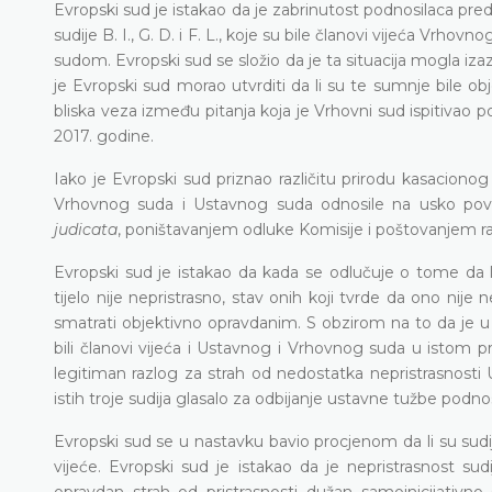
Evropski sud je istakao da je zabrinutost podnosilaca pre
sudije B. I., G. D. i F. L., koje su bile članovi vijeća V
sudom. Evropski sud se složio da je ta situacija mogla i
je Evropski sud morao utvrditi da li su te sumnje bile ob
bliska veza između pitanja koja je Vrhovni sud ispitivao po
2017. godine.
Iako je Evropski sud priznao različitu prirodu kasacion
Vrhovnog suda i Ustavnog suda odnosile na usko pove
judicata
, poništavanjem odluke Komisije i poštovanjem r
Evropski sud je istakao da kada se odlučuje o tome da 
tijelo nije nepristrasno, stav onih koji tvrde da ono nije 
smatrati objektivno opravdanim. S obzirom na to da je u
bili članovi vijeća i Ustavnog i Vrhovnog suda u istom p
legitiman razlog za strah od nedostatka nepristrasnosti 
istih troje sudija glasalo za odbijanje ustavne tužbe podno
Evropski sud se u nastavku bavio procjenom da li su sudi
vijeće. Evropski sud je istakao da je nepristrasnost sud
opravdan strah od pristrasnosti dužan samoinicijativno 