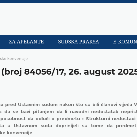
ZA APELANTE
SUDSKA PRAKSA
E-KOMUN
pske konvencije
 (broj 84056/17, 26. august 2025
ma pred Ustavnim sudom nakon što su bili članovi vijeća 
da se bavi pitanjem da li navodni nedostatak neprist
u sposobnost da odluči o predmetu • Strukturni nedostaci
ta u Ustavnom suda doprinijeli su tome da predmet
ske konvencije