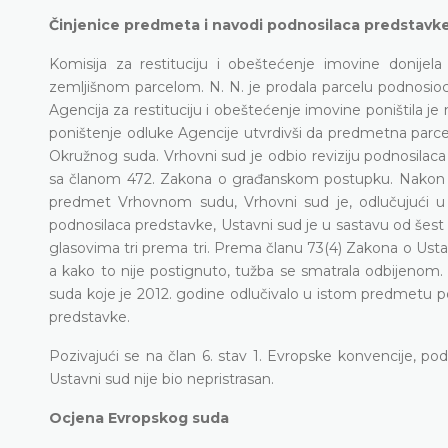
Činjenice predmeta i navodi podnosilaca predstavk
Komisija za restituciju i obeštećenje imovine donije
zemljišnom parcelom. N. N. je prodala parcelu podnosiocim
Agencija za restituciju i obeštećenje imovine poništila 
poništenje odluke Agencije utvrdivši da predmetna parcela
Okružnog suda. Vrhovni sud je odbio reviziju podnosilaca
sa članom 472. Zakona o građanskom postupku. Nakon št
predmet Vrhovnom sudu, Vrhovni sud je, odlučujući u 
podnosilaca predstavke, Ustavni sud je u sastavu od šest
glasovima tri prema tri. Prema članu 73(4) Zakona o Ust
a kako to nije postignuto, tužba se smatrala odbijenom. Tri
suda koje je 2012. godine odlučivalo u istom predmetu po
predstavke.
Pozivajući se na član 6. stav 1. Evropske konvencije, p
Ustavni sud nije bio nepristrasan.
Ocjena Evropskog suda