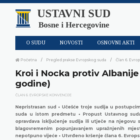
USTAVNI SUD
Bosne i Hercegovine
O SUDU
NOVOSTI
OSNOVNI AKTI
Početna
Pregled prakse Evropskog suda
Član 6. Evro
Kroi i Nocka protiv Albanije
godine)
ČLAN 6. EVROPSKE KONVENCIJE
Nepristrasan sud • Učešće troje sudija u postupci
suda u istom predmetu • Propust Ustavnog suda 
opravdava isključenje sudija ili utječe na njegov
blagovremenim popunjavanjem upražnjenih mjes
nepotpuno vijeće • Utvrđeno kršenje člana 6. Evrop