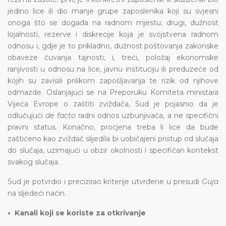
jedino lice ili dio manje grupe zaposlenika koji su svjesni
onoga štо se događa na radnom mjestu; drugi, dužnost
lojalnosti, rezerve i diskrecije koja je svojstvena radnom
odnosu i, gdje je to prikladno, dužnost poštovanja zakonske
obaveze čuvanja tajnosti; i, treći, položaj ekonomske
ranjivosti u odnosu na lice, javnu instituciju ili preduzeće od
kojih su zavisili prilikom zapošljavanja te rizik od njihove
odmazde. Oslanjajući se na Preporuku Komiteta ministara
Vijeća Evrope o zaštiti zviždača, Sud je pojasnio da je
odlučujući
de facto
radni odnos uzbunjivača, a ne specifični
pravni status. Konačno, procjena treba li lice da bude
zaštićeno kao zviždač slijedila bi uobičajeni pristup od slučaja
do slučaja, uzimajući u obzir okolnosti i specifičan kontekst
svakog slučaja.
Sud je potvrdio i precizirao kriterije utvrđene u presudi
Guja
na sljedeći način.
• Kanali koji se koriste za otkrivanje