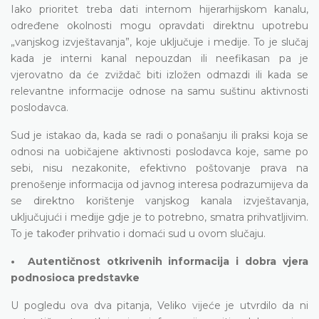
Iako prioritet treba dati internom hijerarhijskom kanalu,
određene okolnosti mogu opravdati direktnu upotrebu
„vanjskog izvještavanja”, koje uključuje i medije. To je slučaj
kada je interni kanal nepouzdan ili neefikasan pa je
vjerovatno da će zviždač biti izložen odmazdi ili kada se
relevantne informacije odnose na samu suštinu aktivnosti
poslodavca.
Sud je istakao da, kada se radi o ponašanju ili praksi koja se
odnosi na uobičajene aktivnosti poslodavca koje, same po
sebi, nisu nezakonite, efektivno poštovanje prava na
prenošenje informacija od javnog interesa podrazumijeva da
se direktno korištenje vanjskog kanala izvještavanja,
uključujući i medije gdje je to potrebno, smatra prihvatljivim.
To je također prihvatio i domaći sud u ovom slučaju.
• Autentičnost otkrivenih informacija i dobra vjera
podnosioca predstavke
U pogledu ova dva pitanja, Veliko vijeće je utvrdilo da ni