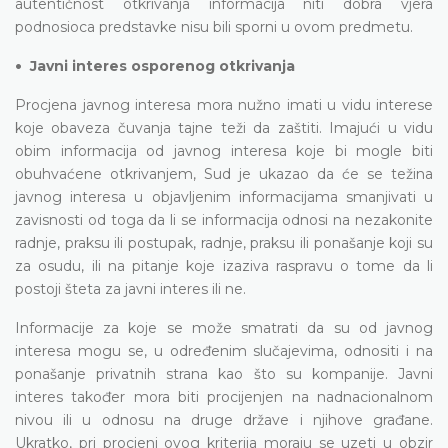
autentičnost otkrivanja informacija niti dobra vjera
podnosioca predstavke nisu bili sporni u ovom predmetu.
•
Javni interes osporenog otkrivanja
Procjena javnog interesa mora nužno imati u vidu interese
koje obaveza čuvanja tajne teži da zaštiti. Imajući u vidu
obim informacija od javnog interesa koje bi mogle biti
obuhvaćene otkrivanjem, Sud je ukazao da će se težina
javnog interesa u objavljenim informacijama smanjivati u
zavisnosti od toga da li se informacija odnosi na nezakonite
radnje, praksu ili postupak, radnje, praksu ili ponašanje koji su
za osudu, ili na pitanje koje izaziva raspravu o tome da li
postoji šteta za javni interes ili ne.
Informacije za koje se može smatrati da su od javnog
interesa mogu se, u određenim slučajevima, odnositi i na
ponašanje privatnih strana kao što su kompanije. Javni
interes također mora biti procijenjen na nadnacionalnom
nivou ili u odnosu na druge države i njihove građane.
Ukratko, pri procjeni ovog kriterija moraju se uzeti u obzir