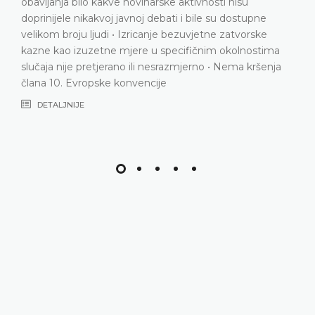
satire i nema naznaka da je korišteni jezik služio bilo
kakvoj stilskoj, retoričkoj ili književnoj svrsi • Viralno
širenje videa • Domaći sudovi proveli su detaljan test
proporcionalnosti • Nema kršenja člana 10. Evropske
konvencije
DETALJNIJE