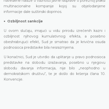
navedene nalaze o važnosti javne rasprave o poreznoj praksi
multinacionalne kompanije kojoj su objelodanjene
informacije dale suštinski doprinos.
•
Ozbiljnost sankcije
U ovom slučaju, imajući u vidu prirodu izrečenih kazni i
ozbiljnost njihovog kumulativnog efekta, a posebno
obeshrabrujući efekt, Sud je smatrao da je krivična osuda
podnosioca predstavke bila nesrazmjerna.
U konačnici, Sud je utvrdio da uplitanje u pravo podnosioca
predstavke na slobodu izražavanja, posebno u njegovu
slobodu davanja informacija, nije bilo „neophodno u
demokratskom društvu“, te je došlo do kršenja člana 10.
Konvencije.