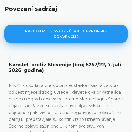
Povezani sadržaj
PREGLEDAJTE SVE IZ - ČLAN 10. EVROPSKE
KONVENCIJE
i
Miladze protiv Gruzije (broj 41585/23, 19. ma
2026. godine)
Srazmjerna prekršajna osuda i novčana kazna izrečen
podnosiocu predstavke zbog objavljivanja TikTok vide
a
koji sadrži izuzetno grube i seksualno eksplicitne uvre
ne
upućene prepoznatljivim javnim službenicima u
kontekstu javne debate o reformi gradskog prijevoza 
m
Grubi verbalni napadi usmjereni prvenstveno na
bezobzirno omalovažavanje određenih javnih
službenika • Nema elemenata političke ili društvene