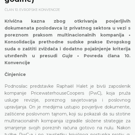
ČLAN 10. EVROPSKE KONVENCIJE
Krivična kazna zbog otkrivanja povjerljivih
dokumenata poslodavca iz privatnog sektora u vezi s
poreznom praksom multinacionalnih kompanija •
Konsolidacija prethodne sudske prakse Evropskog
suda o zaštiti zviždača i dodatno pojašnjenje kriterija
utvrđenih u presudi
Guja
• Povreda člana 10.
Konvencije
Činjenice
Podnosilac predstavke Raphaël Halet je bivši zaposlenik
kompanije PricewaterhouseCoopers (PwC), koja pruža
usluge revizije, poreznog savjetovanja i poslovnog
upravljanja. On je medijima ustupio povjerljive dokumente,
zaštićene poslovnom tajnom, koji su pokazali da su stotine
multinacionalnih kompanija izgradile složene strategije za
smanjenje svojih poreznih računa gotovo na nulu. Nakon
tužbe PwC-a i po završetku krivičnog postupka protiv g.