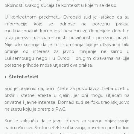
okolnosti svakog slučaja te kontekst u kojem se desio.
U konkretnom predmetu Evropski sud je istakao da su
informacije koje se odnose na poreznu praksu
multinacionalnih kompanija nesumnjivo doprinijele debati o
utaji poreza, transparentnosti, pravičnosti i poreznoj pravdi.
Nije bilo sumnje da je to informacija čije je otkrivanje bilo
pitanje od interesa za javno mnijenje ne samo u
Luksemburgu nego i u Evropi i drugim državama na čije
porezne prihode može utjecati ova praksa.
•
Štetni efekti
Sud je pojasnio da, osim štete za poslodavca, treba uzeti u
obzir i štetne efekte u cjelini, jer oni mogu utjecati na
privatne i javne interese. Domaći sud se fokusirao isključivo
na štetu koju je pretrpio PwC.
Sud je zaključio da je javni interes za sporno objavljivanje
nadmašio sve štetne efekte otkrivanja, posebno prethodno