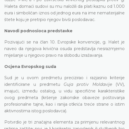
Haleta domaći sudovi su mu naložili da plati kaznu od 1.000
eura i simboličan iznos od jednog eura na ime nematerijalne
štete koju je pretrpio njegov bivši poslodavac.
Navodi podnosioca predstavke
Pozivajući se na član 10. Evropske konvencije, g. Halet je
naveo da njegova krivična osuda predstavlja nesrazmjerno
miješanje u njegovo pravo na slobodu izražavanja.
Ocjena Evropskog suda
Sud je u ovom predmetu precizirao i razjasnio kriterije
identificirane u predmetu
Guja protiv Moldavije
(VV),
imajući, između ostalog, u vidu specifične karakteristike
ovog predmeta (kršenje zakonske obaveze poštovanja
profesionalne tajne, kao i ranija otkrića treće strane o istim
aktivnostima istog poslodavca).
Potvrdio je tri značajna elementa za primjenu relevantnog
režima zaštite: prvi, je li konkretni zaposlenik ili službenik bio