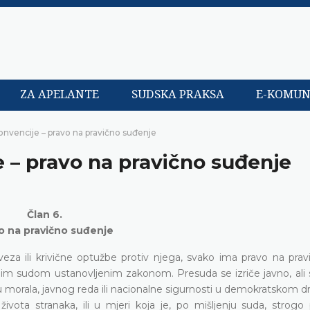
ZA APELANTE
SUDSKA PRAKSA
E-KOMUN
onvencije – pravo na pravično suđenje
e – pravo na pravično suđenje
Član 6.
o na pravično suđenje
veza ili krivične optužbe protiv njega, svako ima pravo na prav
im sudom ustanovljenim zakonom. Presuda se izriče javno, ali 
eresu morala, javnog reda ili nacionalne sigurnosti u demokratskom d
g života stranaka, ili u mjeri koja je, po mišljenju suda, strog