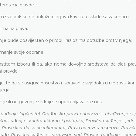
teresima pravde.
im sve dok se ne dokaže njegova krivica u skladu sa zakonom.
nimalna prava:
ije bude obaviješten o prirodi i razlozima optužbe protiv njega;
manje svoje odbrane;
lastitom izboru ili da, ako nema dovoljno sredstava da plati p
si pravde;
aju, te da se osigura prisustvo i ispitivanje svjedoka u njegovu kor
njega;
 ili ne govori jezik koji se upotrebljava na sudu.
suđenje (općenito); Građanska prava i obaveze – utvrđivanje i sp
vično suđenje – kontradiktornost postupka; Pravično suđenje – jedn
 Pravo lica da se ne inkriminira; Pravo na javnu raspravu; Pravič
uđa; Pravično suđenje – nezavisan sud; Pravično suđenje – nepri