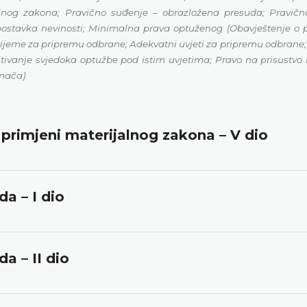
jalnog zakona; Pravično suđenje – obrazložena presuda; Pravič
stavka nevinosti; Minimalna prava optuženog (Obavještenje o pri
rijeme za pripremu odbrane; Adekvatni uvjeti za pripremu odbrane;
tivanje svjedoka optužbe pod istim uvjetima; Pravo na prisustvo 
umača)
i primjeni materijalnog zakona – V dio
a – I dio
a – II dio