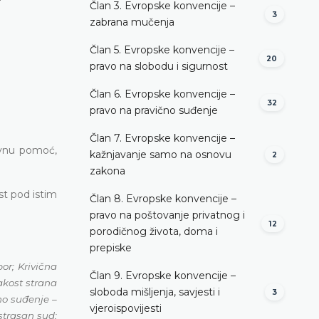
Član 3. Evropske konvencije –
3
zabrana mučenja
Član 5. Evropske konvencije –
20
pravo na slobodu i sigurnost
Član 6. Evropske konvencije –
32
pravo na pravično suđenje
Član 7. Evropske konvencije –
ravnu pomoć,
kažnjavanje samo na osnovu
2
zakona
ist pod istim
Član 8. Evropske konvencije –
pravo na poštovanje privatnog i
12
porodičnog života, doma i
prepiske
or; Krivična
Član 9. Evropske konvencije –
akost strana
sloboda mišljenja, savjesti i
3
no suđenje –
vjeroispovijesti
strasan sud;