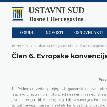
USTAVNI SUD
Bosne i Hercegovine
O SUDU
NOVOSTI
OSNOVNI AKTI
Početna
Praksa Ustavnog suda BiH
Član 6. Evropske k
Član 6. Evropske konvencij
Prav
1. Prilikom utvrđivanja njegovih građanskih prava i oba
raspravu u razumnom roku pred nezavisnim i nepristrasn
javnost mogu isključiti iz cijelog ili dijela suđenja u int
to zahtijevaju interesi maloljetnika ili zaštita privatno