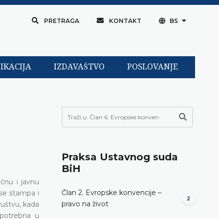
PRETRAGA
KONTAKT
BS
IKACIJA
IZDAVAŠTVO
POSLOVANJE
Praksa Ustavnog suda
BiH
ičnu i javnu
Član 2. Evropske konvencije –
se štampa i
2
pravo na život
ruštvu, kada
o potrebna u