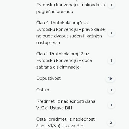
Evropsku konvenciju – naknada za
1
pogrešnu presudu
Član 4. Protokola broj 7 uz
Evropsku konvenciju – pravo da se
1
ne bude dvaput suđen ili kažnjen
u istoj stvari
Član 1. Protokola broj 12 uz
Evropsku konvenciju – opća
1
zabrana diskriminacije
Dopustivost
19
Ostalo
1
Predmeti iz nadležnosti člana
1
VI/3.а) Ustava BiH
Ostali predmeti iz nadležnosti
2
člana VI/3.а) Ustava BiH