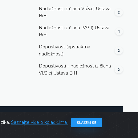
Nadležnost iz člana VI/3.c) Ustava
2
BiH
Nadležnost iz člana IV/3.f) Ustava
1
BiH
Dopustivost (apstraktna
2
nadležnost)
Dopustivosti – nadležnost iz člana
2
VI/3.c) Ustava BiH
ghts @ 2026
Ustavni sud BiH
Sva prava zadržana.
ezika.
Saznajte više o kolačićima
SLAŽEM SE