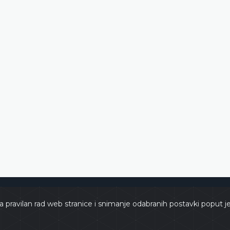
e
Copyri
a pravilan rad web stranice i snimanje odabranih postavki poput j