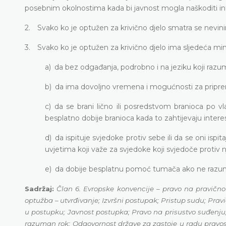
posebnim okolnostima kada bi javnost mogla naškoditi in
2. Svako ko je optužen za krivično djelo smatra se nevin
3. Svako ko je optužen za krivično djelo ima sljedeća mi
a) da bez odgađanja, podrobno i na jeziku koji razum
b) da ima dovoljno vremena i mogućnosti za pripre
c) da se brani lično ili posredstvom branioca po v
besplatno dobije branioca kada to zahtijevaju intere
d) da ispituje svjedoke protiv sebe ili da se oni ispit
uvjetima koji važe za svjedoke koji svjedoče protiv 
e) da dobije besplatnu pomoć tumača ako ne razumije
Sadržaj:
Član 6. Evropske konvencije – pravo na pravično 
optužba – utvrđivanje; Izvršni postupak; Pristup sudu; Pra
u postupku; Javnost postupka; Pravo na prisustvo suđenju;
razuman rok; Odgovornost države za zastoje u radu pravos