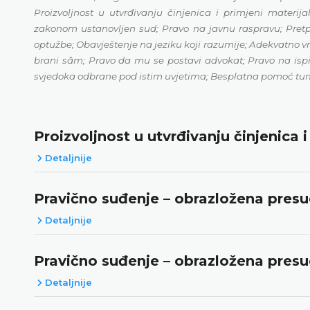
Proizvoljnost u utvrđivanju činjenica i primjeni materi
zakonom ustanovljen sud; Pravo na javnu raspravu; Pretpo
optužbe; Obavještenje na jeziku koji razumije; Adekvatno v
brani sâm; Pravo da mu se postavi advokat; Pravo na ispi
svjedoka odbrane pod istim uvjetima; Besplatna pomoć t
Proizvoljnost u utvrđivanju činjenica 
Detaljnije
Pravično suđenje – obrazložena presud
Detaljnije
Pravično suđenje – obrazložena presud
Detaljnije