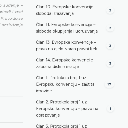
no suđenje –
Član 10. Evropske konvencije –
2
rodi i vrsti
sloboda izražavanja
 Pravo da se
Član 11. Evropske konvencije –
i saslušanje
2
sloboda okupljanja i udruživanja
Član 13. Evropske konvencije –
3
pravo na djelotvoran pravni lijek
Član 14. Evropske konvencije –
3
zabrana diskriminacije
Član 1. Protokola broj 1 uz
Evropsku konvenciju – zaštita
17
imovine
Član 2. Protokola broj 1 uz
Evropsku konvenciju – pravo na
1
obrazovanje
Član 3. Protokola broj 1 uz