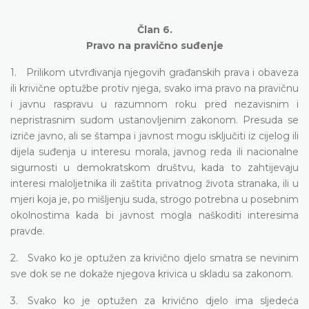
Član 6.
Pravo na pravično suđenje
1. Prilikom utvrđivanja njegovih građanskih prava i obaveza
ili krivične optužbe protiv njega, svako ima pravo na pravičnu
i javnu raspravu u razumnom roku pred nezavisnim i
nepristrasnim sudom ustanovljenim zakonom. Presuda se
izriče javno, ali se štampa i javnost mogu isključiti iz cijelog ili
dijela suđenja u interesu morala, javnog reda ili nacionalne
sigurnosti u demokratskom društvu, kada to zahtijevaju
interesi maloljetnika ili zaštita privatnog života stranaka, ili u
mjeri koja je, po mišljenju suda, strogo potrebna u posebnim
okolnostima kada bi javnost mogla naškoditi interesima
pravde.
2. Svako ko je optužen za krivično djelo smatra se nevinim
sve dok se ne dokaže njegova krivica u skladu sa zakonom.
3. Svako ko je optužen za krivično djelo ima sljedeća