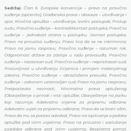
Sadržaj:
Član 6. Evropske konvencije – pravo na pravično
suđenje (općenito); Građanska prava i obaveze – utvrđivanje i
spor; Krivična optužba – utvrđivanje; Izvršni postupak; Pristup
sudu; Pravično suđenje – kontradiktornost postupka; Pravično
suđenje – jednakost strana u postupku; Javnost postupka;
Pravo na prisustvo suđenju; Pravo lica da se ne inkriminira;
Pravo na javnu raspravu; Pravično suđenje – razuman rok;
Odgovornost države za zastoje u radu pravosuđa; Pravično
suđenje – nezavisan sud; Pravično suđenje – nepristrasan sud;
Proizvoljnost u utvrđivanju činjenica i primjeni materijalnog
zakona; Pravično suđenje – obrazložena presuda; Pravično
suđenje – zakonom ustanovljen sud; Pravo na javnu raspravu;
Pretpostavka nevinosti; Minimalna prava optuženog
(Obavještenje o prirodi i vrsti optužbe; Obavještenje na jeziku
koji razumije; Adekvatno vrijeme za pripremu odbrane;
Adekvatni uvjeti za pripremu odbrane; Pravo da se brani sâm;
Pravo da mu se postavi advokat; Pravo na ispitivanje svjedoka
optužbe pod istim uvjetima; Pravo na prisustvo i saslušanje
svjedoka odbrane pod istim uvjetima; Besplatna pomoć