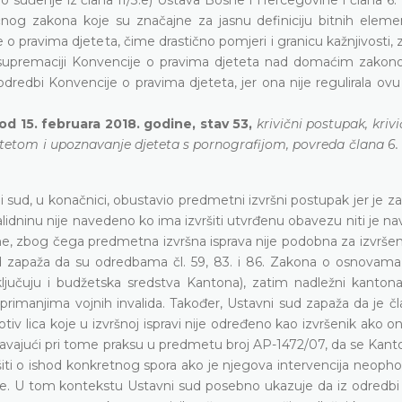
čnog zakona koje su značajne za jasnu definiciju bitnih eleme
o pravima djeteta, čime drastično pomjeri i granicu kažnjivosti, z
supremaciji Konvencije o pravima djeteta nad domaćim zakon
 odredbi Konvencije o pravima djeteta, jer ona nije regulirala o
od 15. februara 2018. godine, stav 53,
krivični postupak, krivi
etetom i upoznavanje djeteta s pornografijom, povreda člana 6.
sud, u konačnici, obustavio predmetni izvršni postupak jer je za
validninu nije navedeno ko ima izvršiti utvrđenu obavezu niti je n
dnine, zbog čega predmetna izvršna isprava nije podobna za izvrš
ud zapaža da su odredbama čl. 59, 83. i 86. Zakona o osnovama 
uključuju i budžetska sredstva Kantona), zatim nadležni kantona
 s primanjima vojnih invalida. Također, Ustavni sud zapaža da je 
tiv lica koje u izvršnoj ispravi nije određeno kao izvršenik ako 
avajući pri tome praksu u predmetu broj AP-1472/07, da se Kanton
ti o ishod konkretnog spora ako je njegova intervencija neopho
rave. U tom kontekstu Ustavni sud posebno ukazuje da iz odredbi