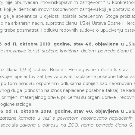
koji nije obuhvaćen imovinskopravnim zahtjevom.“ U konkretno
ti koji je identičan imovinskopravnom zahtjevu koji je postavio 
 ga je apelantica u cijelosti isplatila oštećenom. Stoga proizla
 na arbitraran način, suprotno članu II/3.e) Ustava Bosne i Her
nog treba posmatrati i odluku redovnih sudova o upućivanju ošt
.
6 od 11. oktobra 2018. godine, stav 46, objavljena u „S
 imovinske koristi stečene krivičnim djelom, povreda člana 6.
iz člana II/3.e) Ustava Bosne i Hercegovine i člana 6. stav 1.
usvojen apelantov zahtjev za povrat naplaćene posebne takse z
nos po tom osnovu, osporenim odlukama odbijen kao neosnovan 
avnog duga (odnosno na iznos naplaćene posebne takse), te kada
i primjeni materijalnog prava, pri čemu su organi uprave i redovn
logične razloge.
6 od 11. oktobra 2018. godine, stav 40, objavljena u „S
 zatezne kamate u vezi s povratom neosnovano naplaćenih 
 specialis
zakona u odnosu na ZOO, nema povrede člana 6. 