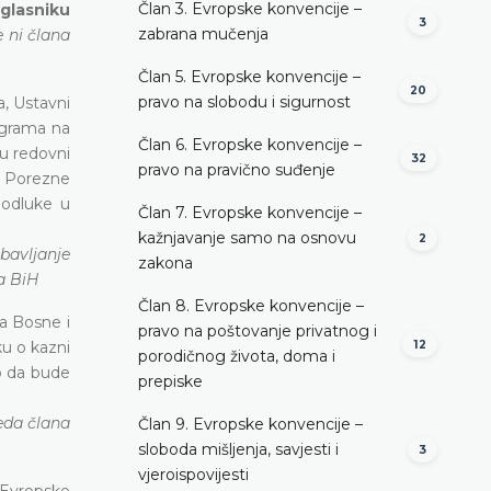
Član 3. Evropske konvencije –
 glasniku
3
zabrana mučenja
 ni člana
Član 5. Evropske konvencije –
20
pravo na slobodu i sigurnost
, Ustavni
igrama na
Član 6. Evropske konvencije –
su redovni
32
pravo na pravično suđenje
t Porezne
 odluke u
Član 7. Evropske konvencije –
kažnjavanje samo na osnovu
2
bavljanje
zakona
a BiH
Član 8. Evropske konvencije –
a Bosne i
pravo na poštovanje privatnog i
12
ku o kazni
porodičnog života, doma i
lo da bude
prepiske
eda člana
Član 9. Evropske konvencije –
sloboda mišljenja, savjesti i
3
vjeroispovijesti
. Evropske