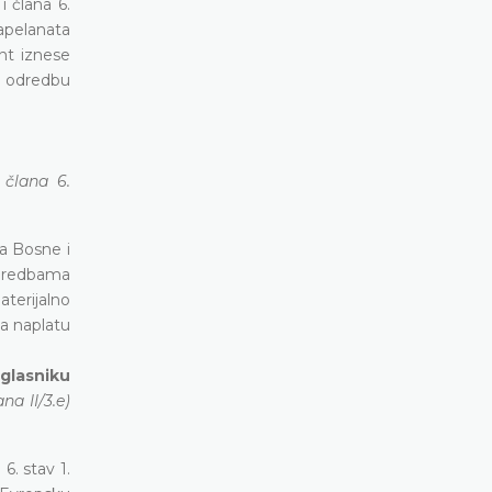
 člana 6.
apelanata
nt iznese
u odredbu
 člana 6.
a Bosne i
 odredbama
aterijalno
a naplatu
 glasniku
na II/3.e)
6. stav 1.