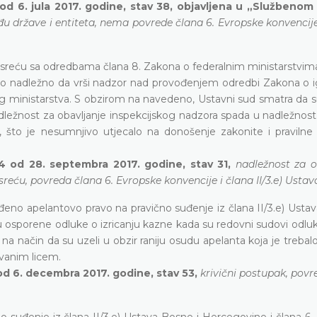
d 6. jula 2017. godine, stav 38, objavljena u „Službenom
u države i entiteta, nema povrede člana 6. Evropske konvencije
reću sa odredbama člana 8. Zakona o federalnim ministarstvima
rstvo nadležno da vrši nadzor nad provođenjem odredbi Zakona o 
 tog ministarstva. S obzirom na navedeno, Ustavni sud smatra da 
dležnost za obavljanje inspekcijskog nadzora spada u nadležnos
a, što je nesumnjivo utjecalo na donošenje zakonite i pravilne
4 od 28. septembra 2017. godine, stav 31,
nadležnost za o
eću, povreda člana 6. Evropske konvencije i člana II/3.e) Ustav
eno apelantovo pravo na pravično suđenje iz člana II/3.e) Ustav
lu osporene odluke o izricanju kazne kada su redovni sudovi odlu
na način da su uzeli u obzir raniju osudu apelanta koja je treba
ivanim licem.
od 6. decembra 2017. godine, stav 53,
krivični postupak, povr
no suđenje iz člana II/3.e) Ustava Bosne i Hercegovine i člana 6