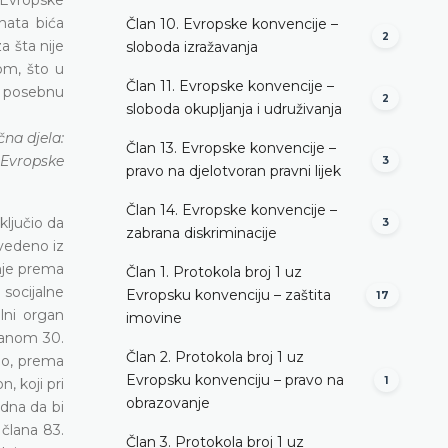
nata bića
Član 10. Evropske konvencije –
2
a šta nije
sloboda izražavanja
om, što u
Član 11. Evropske konvencije –
vu posebnu
2
sloboda okupljanja i udruživanja
čna djela:
Član 13. Evropske konvencije –
 Evropske
3
pravo na djelotvoran pravni lijek
Član 14. Evropske konvencije –
ključio da
3
zabrana diskriminacije
avedeno iz
enje prema
Član 1. Protokola broj 1 uz
socijalne
Evropsku konvenciju – zaštita
17
lni organ
imovine
članom 30.
Član 2. Protokola broj 1 uz
ono, prema
Evropsku konvenciju – pravo na
1
, koji pri
obrazovanje
dna da bi
 člana 83.
Član 3. Protokola broj 1 uz