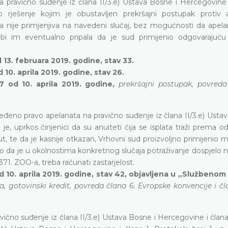
 pravično suđenje iz člana II/3.e) Ustava Bosne i Hercegovine i
rješenje kojim je obustavljen prekršajni postupak protiv 
 nije primjenjiva na navedeni slučaj, bez mogućnosti da apela
i im eventualno pripala da je sud primijenio odgovarajuć
13. februara 2019. godine, stav 33.
10. aprila 2019. godine, stav 26.
7 od 10. aprila 2019. godine,
prekršajni postupak, povreda
đeno pravo apelanata na pravično suđenje iz člana II/3.e) Ustav
je, uprkos činjenici da su anuiteti čija se isplata traži prema
t, te da je kasnije otkazan, Vrhovni sud proizvoljno primijenio m
 da je u okolnostima konkretnog slučaja potraživanje dospjelo n
1. ZOO-a, treba računati zastarjelost.
 10. aprila 2019. godine, stav 42, objavljena u „Službenom
a, gotovinski kredit, povreda člana 6. Evropske konvencije i čla
ično suđenje iz člana II/3.e) Ustava Bosne i Hercegovine i člana 