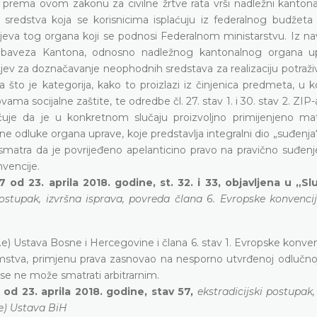
e prema ovom zakonu za civilne žrtve rata vrši nadležni kantona
sredstva koja se korisnicima isplaćuju iz federalnog budžeta 
va tog organa koji se podnosi Federalnom ministarstvu. Iz n
 obaveza Kantona, odnosno nadležnog kantonalnog organa u
 za doznačavanje neophodnih sredstava za realizaciju potraživ
što je kategorija, kako to proizlazi iz činjenica predmeta, u ko
ma socijalne zaštite, te odredbe čl. 27. stav 1. i 30. stav 2. ZIP-
uje da je u konkretnom slučaju proizvoljno primijenjeno mate
ne odluke organa uprave, koje predstavlja integralni dio „suđenja
smatra da je povrijeđeno apelanticino pravo na pravično suđenje
nvencije.
 od 23. aprila 2018. godine, st. 32. i 33, objavljena u „
postupak, izvršna isprava, povreda člana 6. Evropske konvencij
3.e) Ustava Bosne i Hercegovine i člana 6. stav 1. Evropske konve
mstva, primjenu prava zasnovao na nesporno utvrđenoj odlučnoj 
 se ne može smatrati arbitrarnim.
od 23. aprila 2018. godine, stav 57,
ekstradicijski postupak
.e) Ustava BiH