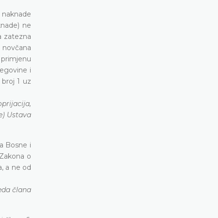
a naknade
knade) ne
a zatezna
 novčana
 primjenu
egovine i
 broj 1 uz
prijacija,
e) Ustava
a Bosne i
e Zakona o
, a ne od
reda člana