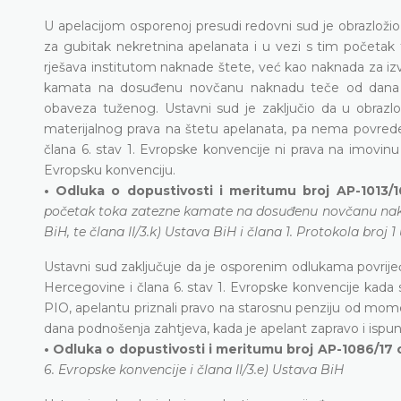
U apelacijom osporenoj presudi redovni sud je obrazložio
za gubitak nekretnina apelanata i u vezi s tim počet
rješava institutom naknade štete, već kao naknada za izv
kamata na dosuđenu novčanu naknadu teče od dana d
obaveza tuženog. Ustavni sud je zaključio da u obraz
materijalnog prava na štetu apelanata, pa nema povrede 
člana 6. stav 1. Evropske konvencije ni prava na imovinu 
Evropsku konvenciju.
• Odluka o dopustivosti i meritumu broj AP-1013/
početak toka zatezne kamate na dosuđenu novčanu nakna
BiH, te člana II/3.k) Ustava BiH i člana 1. Protokola broj
Ustavni sud zaključuje da je osporenim odlukama povrijeđ
Hercegovine i člana 6. stav 1. Evropske konvencije kada 
PIO, apelantu priznali pravo na starosnu penziju od mo
dana podnošenja zahtjeva, kada je apelant zapravo i ispuni
• Odluka o dopustivosti i meritumu broj AP-1086/17 o
6. Evropske konvencije i člana II/3.e) Ustava BiH