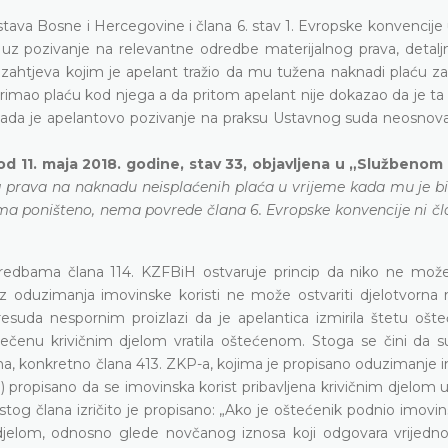
Ustava Bosne i Hercegovine i člana 6. stav 1. Evropske konvencij
uz pozivanje na relevantne odredbe materijalnog prava, detaljn
 zahtjeva kojim je apelant tražio da mu tužena naknadi plaću za
imao plaću kod njega a da pritom apelant nije dokazao da je ta 
kada je apelantovo pozivanje na praksu Ustavnog suda neosnova
od 11. maja 2018. godine, stav 33, objavljena u „Službenom
 prava na naknadu neisplaćenih plaća u vrijeme kada mu je bi
a poništeno, nema povrede člana 6. Evropske konvencije ni član
edbama člana 114. KZFBiH ostvaruje princip da niko ne može
 oduzimanja imovinske koristi ne može ostvariti djelotvorna re
presuda nespornim proizlazi da je apelantica izmirila štetu oš
ečenu krivičnim djelom vratila oštećenom. Stoga se čini da s
a, konkretno člana 413. ZKP-a, kojima je propisano oduzimanje 
(1) propisano da se imovinska korist pribavljena krivičnim djelom 
stog člana izričito je propisano: „Ako je oštećenik podnio imovi
djelom, odnosno glede novčanog iznosa koji odgovara vrijednost