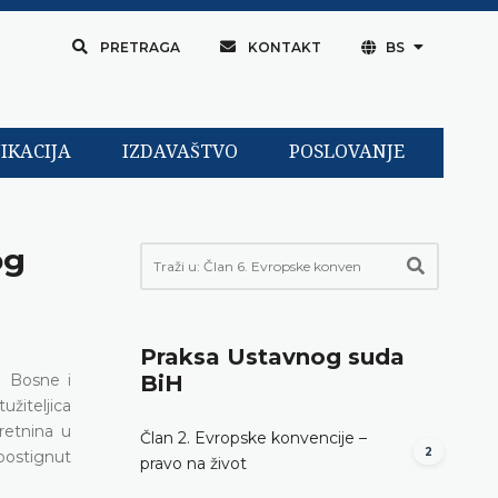
PRETRAGA
KONTAKT
BS
IKACIJA
IZDAVAŠTVO
POSLOVANJE
og
Praksa Ustavnog suda
a Bosne i
BiH
užiteljica
retnina u
Član 2. Evropske konvencije –
2
postignut
pravo na život