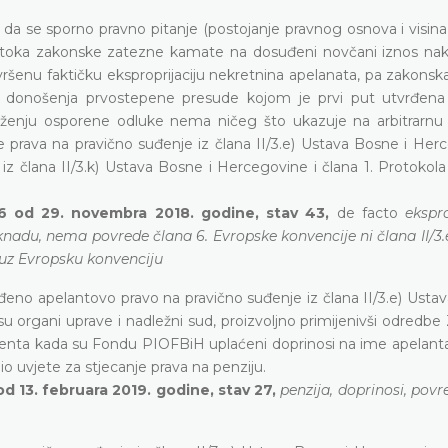
 da se sporno pravno pitanje (postojanje pravnog osnova i visin
ak toka zakonske zatezne kamate na dosuđeni novčani iznos na
ršenu faktičku eksproprijaciju nekretnina apelanata, pa zakonsk
onošenja prvostepene presude kojom je prvi put utvrđena
loženju osporene odluke nema ničeg što ukazuje na arbitrarnu
prava na pravično suđenje iz člana II/3.e) Ustava Bosne i Herc
iz člana II/3.k) Ustava Bosne i Hercegovine i člana 1. Protokola
16 od 29. novembra 2018. godine, stav 43,
de facto
ekspro
du, nema povrede člana 6. Evropske konvencije ni člana II/3.
 1 uz Evropsku konvenciju
eno apelantovo pravo na pravično suđenje iz člana II/3.e) Ustav
su organi uprave i nadležni sud, proizvoljno primijenivši odredb
menta kada su Fondu PIOFBiH uplaćeni doprinosi na ime apelanta
o uvjete za stjecanje prava na penziju.
d 13. februara 2019. godine, stav 27,
penzija, doprinosi, pov