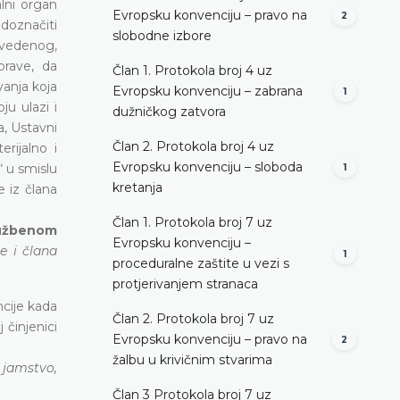
lni organ
Evropsku konvenciju – pravo na
2
doznačiti
slobodne izbore
avedenog,
prave, da
Član 1. Protokola broj 4 uz
anja koja
Evropsku konvenciju – zabrana
1
ju ulazi i
dužničkog zatvora
a, Ustavni
Član 2. Protokola broj 4 uz
rijalno i
Evropsku konvenciju – sloboda
“ u smislu
1
kretanja
 iz člana
Član 1. Protokola broj 7 uz
Službenom
Evropsku konvenciju –
e i člana
1
proceduralne zaštite u vezi s
protjerivanjem stranaca
ncije kada
Član 2. Protokola broj 7 uz
činjenici
Evropsku konvenciju – pravo na
2
žalbu u krivičnim stvarima
, jamstvo,
Član 3 Protokola broj 7 uz