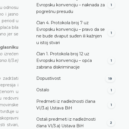
Evropsku konvenciju – naknada za
1
e u odnosu
pogrešnu presudu
o i jasno
 period u
Član 4. Protokola broj 7 uz
plaća bila
Evropsku konvenciju – pravo da se
1
no jer se
ne bude dvaput suđen ili kažnjen
u istoj stvari
 glasniku
o izrečen
Član 1. Protokola broj 12 uz
a II/3.e)
Evropsku konvenciju – opća
1
zabrana diskriminacije
 zadržati
Dopustivost
19
presija i
Ostalo
1
tećenom u
u redovni
Predmeti iz nadležnosti člana
imovinske
1
VI/3.а) Ustava BiH
utvrđuje u
nskopravni
Ostali predmeti iz nadležnosti
2
i stvari,
člana VI/3.а) Ustava BiH