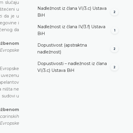
m slučaju
Nadležnost iz člana VI/3.c) Ustava
oštećeni u
2
BiH
zi da je u
cegovine i
Nadležnost iz člana IV/3.f) Ustava
ećenog da
1
BiH
lužbenom
Dopustivost (apstraktna
2
 Evropske
nadležnost)
Dopustivosti – nadležnost iz člana
2
 Evropske
VI/3.c) Ustava BiH
a uvezenu
apelantov
 ništa ne
i sudovi u
lužbenom
carinskih
Evropske