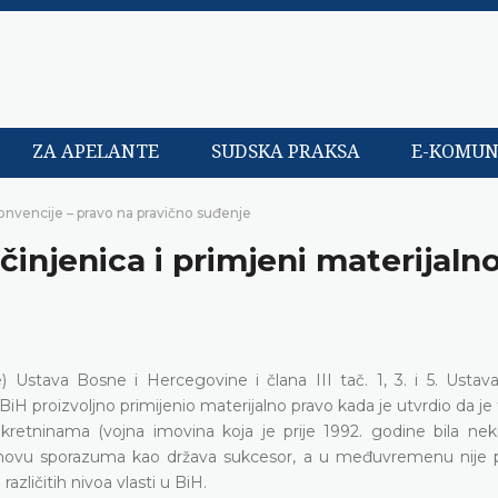
ZA APELANTE
SUDSKA PRAKSA
E-KOMUN
onvencije – pravo na pravično suđenje
 činjenica i primjeni materijaln
) Ustava Bosne i Hercegovine i člana III tač. 1, 3. i 5. Ustav
 proizvoljno primijenio materijalno pravo kada je utvrdio da je t
kretninama (vojna imovina koja je prije 1992. godine bila nek
 osnovu sporazuma kao država sukcesor, a u međuvremenu nije 
zličitih nivoa vlasti u BiH.