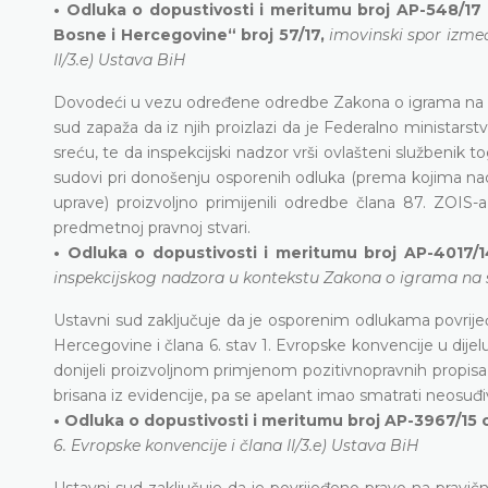
•
Odluka o dopustivosti i meritumu broj AP-548/17 o
Bosne i Hercegovine“ broj 57/17,
imovinski spor izmeđ
II/3.e) Ustava BiH
Dovodeći u vezu određene odredbe Zakona o igrama na s
sud zapaža da iz njih proizlazi da je Federalno minista
sreću, te da inspekcijski nadzor vrši ovlašteni službenik
sudovi pri donošenju osporenih odluka (prema kojima na
uprave) proizvoljno primijenili odredbe člana 87. ZOIS-
predmetnoj pravnoj stvari.
• Odluka o dopustivosti i meritumu broj AP-4017/1
inspekcijskog nadzora u kontekstu Zakona o igrama na sr
Ustavni sud zaključuje da je osporenim odlukama povrijeđ
Hercegovine i člana 6. stav 1. Evropske konvencije u dije
donijeli proizvoljnom primjenom pozitivnopravnih propisa 
brisana iz evidencije, pa se apelant imao smatrati neosuđ
• Odluka o dopustivosti i meritumu broj AP-3967/15 
6. Evropske konvencije i člana II/3.e) Ustava BiH
Ustavni sud zaključuje da je povrijeđeno pravo na pravič