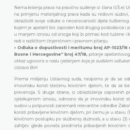
Nema kršenja prava na pravično suđenje iz člana II/3.e) 
na primjenu materijalnog prava kada su redovni sudovi, 
obrazložili svoje odluke o neosnovanosti dijela tužbenog
kojem je apelant bio zaposlen kod drugog poslodavca i pr
u manjem iznosu od onoga koji bi primao kod tužene i 
radi o različitom činjeničnom i pravnom pitanju.
• Odluka o dopustivosti i meritumu broj AP-1023/16 
Bosne i Hercegovine“ broj 47/18,
pitanje apelantovog
otkaz ugovora o radu rješenjem koje je sudskim odlukam
Ustava BiH
Prema mišljenju Ustavnog suda, nesporno je da se odr
imovinsku korist stečenu krivičnim djelom, te da se bez
prevencija. S druge strane, iz obrazloženja osporenih 
cjelokupnom iznosu, odnosno da je imovinsku korist st
sudovi u potpunosti zanemarili relevantne odredbe Zakon
koristi pribavljene krivičnim djelom, pri čemu je u stavu 
krivičnom postupku po službenoj dužnosti, a u stavu (3) i
zahtjev glede povrata predmeta pribavljenih krivičnim 