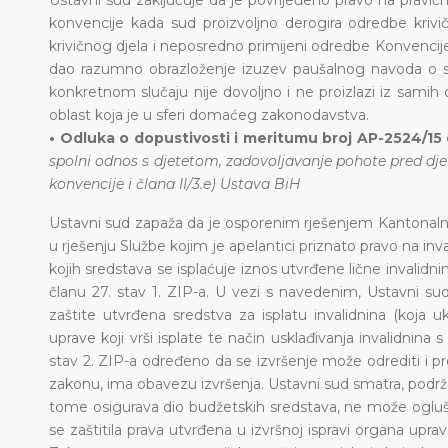
konvencije kada sud proizvoljno derogira odredbe krivi
krivičnog djela i neposredno primijeni odredbe Konvencije 
dao razumno obrazloženje izuzev paušalnog navoda o 
konkretnom slučaju nije dovoljno i ne proizlazi iz samih
oblast koja je u sferi domaćeg zakonodavstva.
• Odluka o dopustivosti i meritumu broj AP-2524/15 
spolni odnos s djetetom, zadovoljavanje pohote pred dj
konvencije i člana II/3.e) Ustava BiH
Ustavni sud zapaža da je osporenim rješenjem Kantonalni 
u rješenju Službe kojim je apelantici priznato pravo na in
kojih sredstava se isplaćuje iznos utvrđene lične invali
članu 27. stav 1. ZIP-a. U vezi s navedenim, Ustavni s
zaštite utvrđena sredstva za isplatu invalidnina (koja 
uprave koji vrši isplate te način usklađivanja invalidnina
stav 2. ZIP-a određeno da se izvršenje može odrediti i pro
zakonu, ima obavezu izvršenja. Ustavni sud smatra, podrž
tome osigurava dio budžetskih sredstava, ne može ogluši
se zaštitila prava utvrđena u izvršnoj ispravi organa up