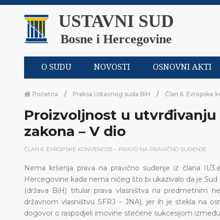
USTAVNI SUD
Bosne i Hercegovine
O SUDU
NOVOSTI
OSNOVNI AKTI
Početna
Praksa Ustavnog suda BiH
Član 6. Evropske k
Proizvoljnost u utvrđivanju
zakona – V dio
ČLAN 6. EVROPSKE KONVENCIJE – PRAVO NA PRAVIČNO SUĐENJE
Nema kršenja prava na pravično suđenje iz člana II/3.e
Hercegovine kada nema ničeg što bi ukazivalo da je Sud BiH
(država BiH) titular prava vlasništva na predmetnim ne
državnom vlasništvu SFRJ − JNA), jer ih je stekla na
dogovor o raspodjeli imovine stečene sukcesijom između ra