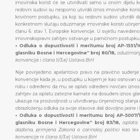
imovinska korist će se utvrđivati samo u onom dijelu 
redovni sudovi su nesporno utvrdili iznos imovinske koris
krivičnom postupku, za koji su redovni sudovi utvrdili da
konkretnom slučaju oduzimanje imovinske koristi učinjeno
članu 6. stav 1. Evropske konvencije. U svjetlu navede
imovinskopravni zahtjev ostvaruje u parničnom postupku
• Odluka o dopustivosti i meritumu broj AP-1551/1
glasniku Bosne i Hercegovine“ broj 80/18,
oduzimanje
konvencije i člana II/3.e) Ustava BiH
Nije povrijeđeno apelantovo pravo na pravično suđenje 
konvencije kada je, u postupku u kojem je kao osnovan 
robu i određeno da mu se isplati određeni novčani iz
zahtjev za isplatu zatezne kamate na dosuđeni iznos gl
ukazuje na proizvoljnost u utvrđivanju činjeničnog stanja 
obrazloženju odluka za svoje stavove dali dovoljno jasne i 
• Odluka o dopustivosti i meritumu broj AP-5007/1
glasniku Bosne i Hercegovine“ broj 83/18,
isplata
dažbina, primjena Zakona o carinskoj politici kao
lex
konvencije ni člana II/3.e) Ustava BiH