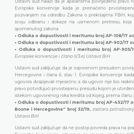
Ustavni sud nalazi da je apelantima povrijeđeno pravo na
Evropske konvencije kada je preinačeno prvostepeno 
pozivanjem na odredbu Zakona o prekršajima FBiH, koja
svoju odbranu i dokaze na usmenom pretresu, koja b
spomenutog zakona.
• Odluka o dopustivosti i meritumu broj AP-108/17 od 
• Odluka o dopustivosti i meritumu broj AP-902/17 od 
• Odluka o dopustivosti i meritumu broj AP-905/1
Evropske konvencije i člana II/3.e) Ustava BiH
Ustavni sud zaključuje da je osporenom presudom povrije
Hercegovine i člana 6. stav 1. Evropske konvencije kada 
ugovora dospijevali mjesečno a da ugovor nije bio raskinu
pravo potvrđujući prvostepenu presudu kojom je utvrđeno
istekom ugovorenog roka kredita od kojeg, prema članu 37
• Odluka o dopustivosti i meritumu broj AP-452/17 od
Bosne i Hercegovine“ broj 32/19,
zastara potraživanj
Ustava BiH
Ustavni sud zaključuje da ne postoji povreda prava na prav