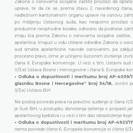
Zakona o osnovama socijalne zaštite proizlazi da isplat
uprave, te da će se, prema stavu 2. navedenog člana, 
nadležnom kantonalnom organu uprave na osnovu zahtje
po mišljenju Ustavnog suda, kao nesporno proizlazi
preduzme neophodne korake, odnosno da podnese zahtjev
imaju lica prema Zakonu o osnovama socijalne zaštite, a 
apelantica. Imajući u vidu citirane odredbe Zakona o osnova
sud smatra apelanticine navode osnovanim, pa zaključ
procesno pravo, čime je učinjeno iluzornim izvršenje izvrš
člana 6. Evropske konvencije. U vezi s tim, Ustavni sud 
II/3.e) Ustava Bosne i Hercegovine i člana 6. Evropske ko
• Odluka o dopustivosti i meritumu broj AP-4039/17
glasniku Bosne i Hercegovine“ broj 34/18,
izvršni 
II/3.e) Ustava BiH
Ne postoji povreda prava na pravično suđenje iz člana II/
je Sud BiH, u postupku donošenja rješenja o propasti ja
apelantovog bjekstva i u vezi s tim dao obrazloženje koje
• Odluka o dopustivosti i meritumu broj AP-4921/17 
nema povrede člana 6. Evropske konvencije ni člana II/3