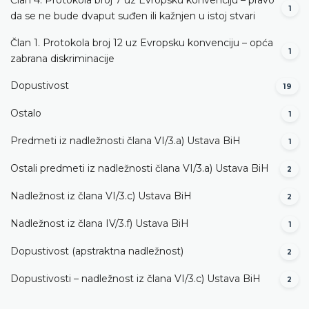
1
da se ne bude dvaput suđen ili kažnjen u istoj stvari
Član 1. Protokola broj 12 uz Evropsku konvenciju – opća
1
zabrana diskriminacije
Dopustivost
19
Ostalo
1
Predmeti iz nadležnosti člana VI/3.а) Ustava BiH
1
Ostali predmeti iz nadležnosti člana VI/3.а) Ustava BiH
2
Nadležnost iz člana VI/3.c) Ustava BiH
2
Nadležnost iz člana IV/3.f) Ustava BiH
1
Dopustivost (apstraktna nadležnost)
2
Dopustivosti – nadležnost iz člana VI/3.c) Ustava BiH
2