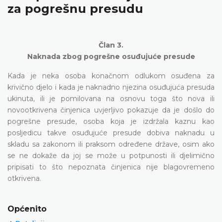
za pogrešnu presudu
Član 3.
Naknada zbog pogrešne osuđujuće presude
Kada je neka osoba konačnom odlukom osuđena za
krivično djelo i kada je naknadno njezina osuđujuća presuda
ukinuta, ili je pomilovana na osnovu toga što nova ili
novootkrivena činjenica uvjerljivo pokazuje da je došlo do
pogrešne presude, osoba koja je izdržala kaznu kao
posljedicu takve osuđujuće presude dobiva naknadu u
skladu sa zakonom ili praksom određene države, osim ako
se ne dokaže da joj se može u potpunosti ili djelimično
pripisati to što nepoznata činjenica nije blagovremeno
otkrivena.
Općenito