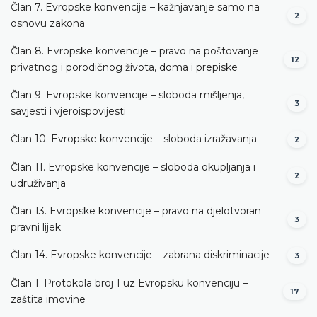
Član 7. Evropske konvencije – kažnjavanje samo na
2
osnovu zakona
Član 8. Evropske konvencije – pravo na poštovanje
12
privatnog i porodičnog života, doma i prepiske
Član 9. Evropske konvencije – sloboda mišljenja,
3
savjesti i vjeroispovijesti
Član 10. Evropske konvencije – sloboda izražavanja
2
Član 11. Evropske konvencije – sloboda okupljanja i
2
udruživanja
Član 13. Evropske konvencije – pravo na djelotvoran
3
pravni lijek
Član 14. Evropske konvencije – zabrana diskriminacije
3
Član 1. Protokola broj 1 uz Evropsku konvenciju –
17
zaštita imovine