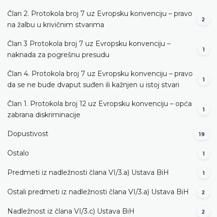
Član 2. Protokola broj 7 uz Evropsku konvenciju – pravo
2
na žalbu u krivičnim stvarima
Član 3 Protokola broj 7 uz Evropsku konvenciju –
1
naknada za pogrešnu presudu
Član 4. Protokola broj 7 uz Evropsku konvenciju – pravo
1
da se ne bude dvaput suđen ili kažnjen u istoj stvari
Član 1. Protokola broj 12 uz Evropsku konvenciju – opća
1
zabrana diskriminacije
Dopustivost
19
Ostalo
1
Predmeti iz nadležnosti člana VI/3.а) Ustava BiH
1
Ostali predmeti iz nadležnosti člana VI/3.а) Ustava BiH
2
Nadležnost iz člana VI/3.c) Ustava BiH
2