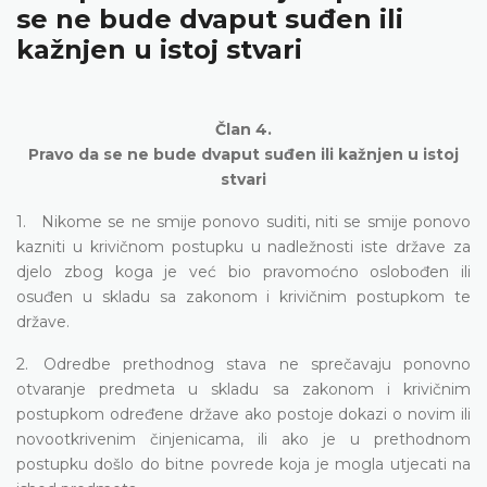
se ne bude dvaput suđen ili
kažnjen u istoj stvari
Član 4.
Pravo da se ne bude dvaput suđen ili kažnjen u istoj
stvari
1. Nikome se ne smije ponovo suditi, niti se smije ponovo
kazniti u krivičnom postupku u nadležnosti iste države za
djelo zbog koga je već bio pravomoćno oslobođen ili
osuđen u skladu sa zakonom i krivičnim postupkom te
države.
2. Odredbe prethodnog stava ne sprečavaju ponovno
otvaranje predmeta u skladu sa zakonom i krivičnim
postupkom određene države ako postoje dokazi o novim ili
novootkrivenim činjenicama, ili ako je u prethodnom
postupku došlo do bitne povrede koja je mogla utjecati na