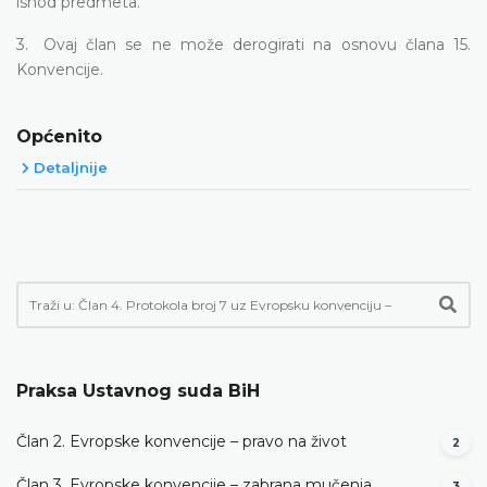
ishod predmeta.
3. Ovaj član se ne može derogirati na osnovu člana 15.
Konvencije.
Općenito
Detaljnije
Praksa Ustavnog suda BiH
Član 2. Evropske konvencije – pravo na život
2
Član 3. Evropske konvencije – zabrana mučenja
3