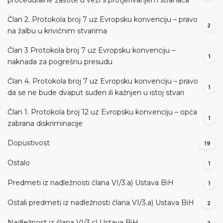
Član 2. Protokola broj 7 uz Evropsku konvenciju – pravo
2
na žalbu u krivičnim stvarima
Član 3 Protokola broj 7 uz Evropsku konvenciju –
1
naknada za pogrešnu presudu
Član 4. Protokola broj 7 uz Evropsku konvenciju – pravo
1
da se ne bude dvaput suđen ili kažnjen u istoj stvari
Član 1. Protokola broj 12 uz Evropsku konvenciju – opća
1
zabrana diskriminacije
Dopustivost
19
Ostalo
1
Predmeti iz nadležnosti člana VI/3.а) Ustava BiH
1
Ostali predmeti iz nadležnosti člana VI/3.а) Ustava BiH
2
Nadležnost iz člana VI/3.c) Ustava BiH