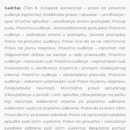
Sadržaj:
Član 6. Evropske konvencije – pravo na pravično
suđenje (općenito); Građanska prava i obaveze – utvrđivanje i
spor; Krivična optužba – utvrđivanje; Izvršni postupak; Pristup
sudu; Pravično suđenje – kontradiktornost postupka; Pravično
suđenje – jednakost strana u postupku; Javnost postupka;
Pravo na prisustvo suđenju; Pravo lica da se ne inkriminira;
Pravo na javnu raspravu; Pravično suđenje – razuman rok;
Odgovornost države za zastoje u radu pravosuđa; Pravično
suđenje – nezavisan sud; Pravično suđenje – nepristrasan sud;
Proizvoljnost u utvrđivanju činjenica i primjeni materijalnog
zakona; Pravično suđenje – obrazložena presuda; Pravično
suđenje – zakonom ustanovljen sud; Pravo na javnu raspravu;
Pretpostavka nevinosti; Minimalna prava optuženog
(Obavještenje o prirodi i vrsti optužbe; Obavještenje na jeziku
koji razumije; Adekvatno vrijeme za pripremu odbrane;
Adekvatni uvjeti za pripremu odbrane; Pravo da se brani sâm;
Pravo da mu se postavi advokat; Pravo na ispitivanje svjedoka
optužbe pod istim uvjetima; Pravo na prisustvo i saslušanje
svjedoka odbrane pod istim uvjetima; Besplatna pomoć