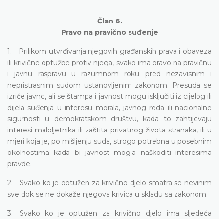
Član 6.
Pravo na pravično suđenje
1. Prilikom utvrđivanja njegovih građanskih prava i obaveza
ili krivične optužbe protiv njega, svako ima pravo na pravičnu
i javnu raspravu u razumnom roku pred nezavisnim i
nepristrasnim sudom ustanovljenim zakonom. Presuda se
izriče javno, ali se štampa i javnost mogu isključiti iz cijelog ili
dijela suđenja u interesu morala, javnog reda ili nacionalne
sigurnosti u demokratskom društvu, kada to zahtijevaju
interesi maloljetnika ili zaštita privatnog života stranaka, ili u
mjeri koja je, po mišljenju suda, strogo potrebna u posebnim
okolnostima kada bi javnost mogla naškoditi interesima
pravde.
2. Svako ko je optužen za krivično djelo smatra se nevinim
sve dok se ne dokaže njegova krivica u skladu sa zakonom.
3. Svako ko je optužen za krivično djelo ima sljedeća