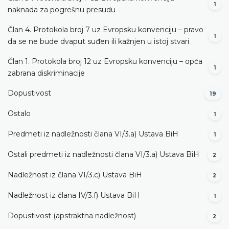
1
naknada za pogrešnu presudu
Član 4. Protokola broj 7 uz Evropsku konvenciju – pravo
1
da se ne bude dvaput suđen ili kažnjen u istoj stvari
Član 1. Protokola broj 12 uz Evropsku konvenciju – opća
1
zabrana diskriminacije
Dopustivost
19
Ostalo
1
Predmeti iz nadležnosti člana VI/3.а) Ustava BiH
1
Ostali predmeti iz nadležnosti člana VI/3.а) Ustava BiH
2
Nadležnost iz člana VI/3.c) Ustava BiH
2
Nadležnost iz člana IV/3.f) Ustava BiH
1
Dopustivost (apstraktna nadležnost)
2