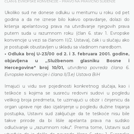
ČLAN 6. EVROPSKE KONVENCIJE – PRAVO NA PRAVIČNO SUĐENJE
Ukoliko sud ne donese odluku u meritumu u roku od pet
godina a da ne iznese bilo kakvo opravdanje, dolazi do
kršenja apelantovog prava na utvrđivanje njegovih prava
putem suda u razumnom roku (član 6. stav 1. Evropske
konvencije u vezi sa članom II/2. Ustava), čak i u slučaju ako
je postupak obustavljen u skladu sa vladinom naredbom.
• Odluka broj U-23/00 od 2. i 3. februara 2001. godine,
objavljena u „Službenom glasniku Bosne i
Hercegovine" broj 10/01,
utvrđena povreda člana 6.
Evropske konvencije i člana II/3.e) Ustava BiH
Imajući u vidu sve pojedinosti konkretnog slučaja, kao i
teškoće s kojima se susreću redovni sudovi u pogledu
velikog broja predmeta, te uzimajući u obzir i činjenicu da
organ uprave nije dao izjašnjenje u pogledu dužine trajanja
postupka, Ustavni sud zaključuje da te teškoće nisu bile
takve prirode da bi lišile apelanta prava na sudsko
odlučivanje u „razumnom roku". Prema tome, Ustavni sud