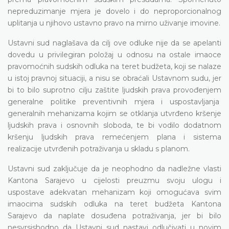
nepreduzimanje mjera je dovelo i do neproporcionalnog
uplitanja u njihovo ustavno pravo na mirno uživanje imovine.
Ustavni sud naglašava da cilj ove odluke nije da se apelanti
dovedu u privilegiran položaj u odnosu na ostale imaoce
pravomoćnih sudskih odluka na teret budžeta, koji se nalaze
u istoj pravnoj situaciji, a nisu se obraćali Ustavnom sudu, jer
bi to bilo suprotno cilju zaštite ljudskih prava provođenjem
generalne politike preventivnih mjera i uspostavljanja
generalnih mehanizama kojim se otklanja utvrđeno kršenje
ljudskih prava i osnovnih sloboda, te bi vodilo dodatnom
kršenju ljudskih prava remećenjem plana i sistema
realizacije utvrđenih potraživanja u skladu s planom.
Ustavni sud zaključuje da je neophodno da nadležne vlasti
Kantona Sarajevo u cijelosti preuzmu svoju ulogu i
uspostave adekvatan mehanizam koji omogućava svim
imaocima sudskih odluka na teret budžeta Kantona
Sarajevo da naplate dosuđena potraživanja, jer bi bilo
nesvrsishodno da Ustavni sud nastavi odlučivati u novim