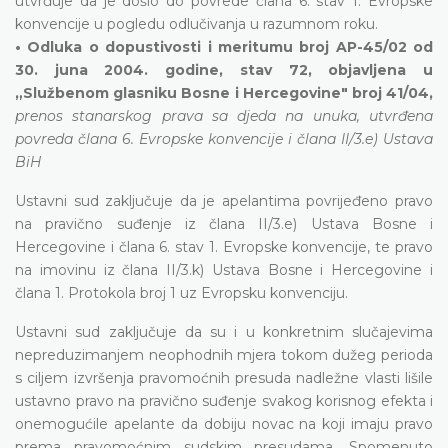
utvrđuje da je došlo do povrede člana 6. stav 1. Evropske
konvencije u pogledu odlučivanja u razumnom roku.
• Odluka o dopustivosti i meritumu broj AP-45/02 od
30. juna 2004. godine, stav 72, objavljena u
„Službenom glasniku Bosne i Hercegovine" broj 41/04,
prenos stanarskog prava sa djeda na unuka, utvrđena
povreda člana 6. Evropske konvencije i člana II/3.e) Ustava
BiH
Ustavni sud zaključuje da je apelantima povrijeđeno pravo
na pravično suđenje iz člana II/3.e) Ustava Bosne i
Hercegovine i člana 6. stav 1. Evropske konvencije, te pravo
na imovinu iz člana II/3.k) Ustava Bosne i Hercegovine i
člana 1. Protokola broj 1 uz Evropsku konvenciju.
Ustavni sud zaključuje da su i u konkretnim slučajevima
nepreduzimanjem neophodnih mjera tokom dužeg perioda
s ciljem izvršenja pravomoćnih presuda nadležne vlasti lišile
ustavno pravo na pravično suđenje svakog korisnog efekta i
onemogućile apelante da dobiju novac na koji imaju pravo
prema pravomoćnim sudskim presudama. Spomenuto