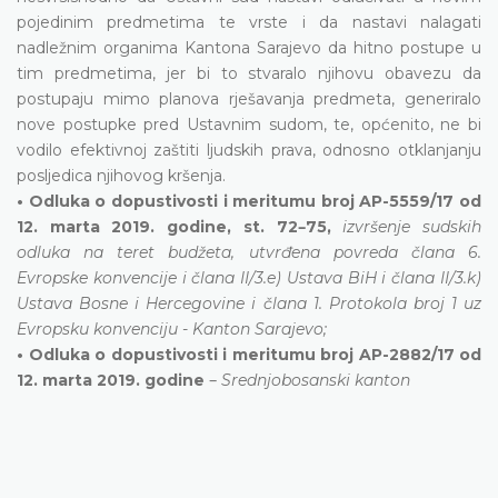
pojedinim predmetima te vrste i da nastavi nalagati
nadležnim organima Kantona Sarajevo da hitno postupe u
tim predmetima, jer bi to stvaralo njihovu obavezu da
postupaju mimo planova rješavanja predmeta, generiralo
nove postupke pred Ustavnim sudom, te, općenito, ne bi
vodilo efektivnoj zaštiti ljudskih prava, odnosno otklanjanju
posljedica njihovog kršenja.
• Odluka o dopustivosti i meritumu broj AP-5559/17 od
–
12. marta 2019. godine, st. 72
75,
izvršenje sudskih
odluka na teret budžeta, utvrđena povreda člana 6.
Evropske konvencije i člana II/3.e) Ustava BiH i člana II/3.k)
Ustava Bosne i Hercegovine i člana 1. Protokola broj 1 uz
Evropsku konvenciju - Kanton Sarajevo;
• Odluka o dopustivosti i meritumu broj AP-2882/17 od
–
12. marta 2019. godine
Srednjobosanski kanton