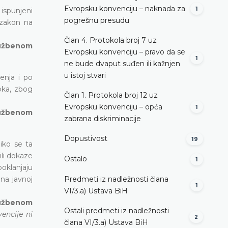
Evropsku konvenciju – naknada za
1
ispunjeni
pogrešnu presudu
 zakon na
Član 4. Protokola broj 7 uz
Službenom
Evropsku konvenciju – pravo da se
1
ne bude dvaput suđen ili kažnjen
u istoj stvari
enja i po
pka, zbog
Član 1. Protokola broj 12 uz
Evropsku konvenciju – opća
1
lužbenom
zabrana diskriminacije
Dopustivost
19
iko se ta
ili dokaze
Ostalo
1
oklanjaju
na javnoj
Predmeti iz nadležnosti člana
1
VI/3.а) Ustava BiH
lužbenom
Ostali predmeti iz nadležnosti
encije ni
2
člana VI/3.а) Ustava BiH