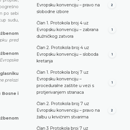
Evropsku konvenciju – pravo na
2
 pogrešno
slobodne izbore
am po sebi
tup sudu,
Član 1. Protokola broj 4 uz
Evropsku konvenciju – zabrana
1
lužbenom
dužničkog zatvora
upku pred
Član 2. Protokola broj 4 uz
lužbenom
Evropsku konvenciju – sloboda
1
 Evropske
kretanja
Član 1. Protokola broj 7 uz
 glasniku
Evropsku konvenciju –
e prelazi
1
proceduralne zaštite u vezi s
protjerivanjem stranaca
u Bosne i
Član 2. Protokola broj 7 uz
Evropsku konvenciju – pravo na
2
žalbu u krivičnim stvarima
lužbenom
Član 3 Protokola broj 7 uz