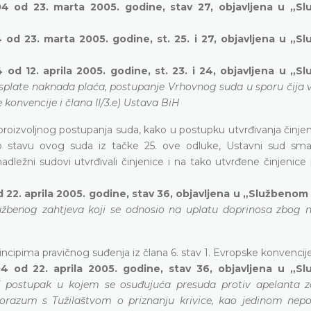
04 od 23. marta 2005. godine, stav 27, objavljena u „S
 od 23. marta 2005. godine, st. 25. i 27, objavljena u „
od 12. aprila 2005. godine, st. 23. i 24, objavljena u „
isplate naknada plaća, postupanje Vrhovnog suda u sporu čija v
konvencije i člana II/3.e) Ustava BiH
roizvoljnog postupanja suda, kako u postupku utvrđivanja činjen
tno stavu ovog suda iz tačke 25. ove odluke, Ustavni sud sma
dležni sudovi utvrđivali činjenice i na tako utvrđene činjenice p
 22. aprila 2005. godine, stav 36, objavljena u „Službenom
 tužbenog zahtjeva koji se odnosio na uplatu doprinosa zbog
incipima pravičnog suđenja iz člana 6. stav 1. Evropske konvencije
4 od 22. aprila 2005. godine, stav 36, objavljena u „S
ni postupak u kojem se osuđujuća presuda protiv apelanta z
 sporazum s Tužilaštvom o priznanju krivice, kao jedinom ne