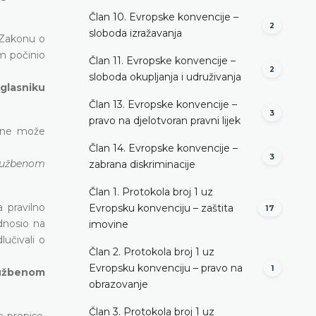
Član 10. Evropske konvencije –
2
sloboda izražavanja
 Zakonu o
m počinio
Član 11. Evropske konvencije –
2
sloboda okupljanja i udruživanja
 glasniku
Član 13. Evropske konvencije –
3
pravo na djelotvoran pravni lijek
a ne može
Član 14. Evropske konvencije –
3
Službenom
zabrana diskriminacije
Član 1. Protokola broj 1 uz
 pravilno
Evropsku konvenciju – zaštita
17
dnosio na
imovine
lučivali o
Član 2. Protokola broj 1 uz
Evropsku konvenciju – pravo na
1
lužbenom
obrazovanje
Član 3. Protokola broj 1 uz
e propise,