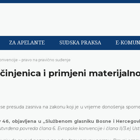
ZA APELANTE
SUDSKA PRAKSA
E-KOMUN
onvencije – pravo na pravično suđenje
 činjenica i primjeni materijaln
 se presuda zasniva na zakonu koji je u vrijeme donošenja sporn
av 46, objavljena u „Službenom glasniku Bosne i Hercegov
vrđena povreda člana 6. Evropske konvencije i člana II/3.e) Us