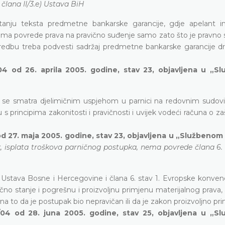
člana II/3.e) Ustava BiH
tanju teksta predmetne bankarske garancije, gdje apelant 
nema povrede prava na pravično suđenje samo zato što je pravno 
edbu treba podvesti sadržaj predmetne bankarske garancije dr
04 od 26. aprila 2005. godine, stav 23, objavljena u „S
a se smatra djelimičnim uspjehom u parnici na redovnim sudov
rincipima zakonitosti i pravičnosti i uvijek vodeći računa o zaš
d 27. maja 2005. godine, stav 23, objavljena u „Službenom
, isplata troškova parničnog postupka, nema povrede člana 6.
Ustava Bosne i Hercegovine i člana 6. stav 1. Evropske konvenci
čno stanje i pogrešnu i proizvoljnu primjenu materijalnog prava,
 na to da je postupak bio nepravičan ili da je zakon proizvoljno pri
/04 od 28. juna 2005. godine, stav 25, objavljena u „S