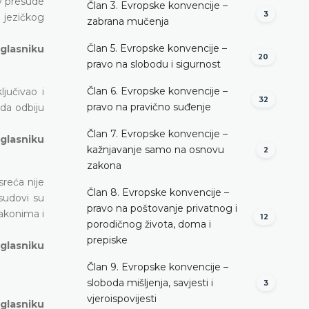
v presude
Član 3. Evropske konvencije –
3
 jezičkog
zabrana mučenja
Član 5. Evropske konvencije –
 glasniku
20
pravo na slobodu i sigurnost
Član 6. Evropske konvencije –
jučivao i
32
pravo na pravično suđenje
 da odbiju
Član 7. Evropske konvencije –
 glasniku
kažnjavanje samo na osnovu
2
zakona
sreća nije
Član 8. Evropske konvencije –
sudovi su
pravo na poštovanje privatnog i
zakonima i
12
porodičnog života, doma i
prepiske
 glasniku
Član 9. Evropske konvencije –
sloboda mišljenja, savjesti i
3
vjeroispovijesti
 glasniku