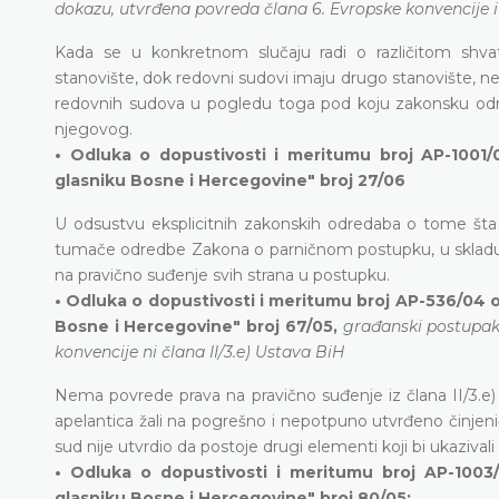
dokazu, utvrđena povreda člana 6. Evropske konvencije i 
Kada se u konkretnom slučaju radi o različitom shva
stanovište, dok redovni sudovi imaju drugo stanovište, 
redovnih sudova u pogledu toga pod koju zakonsku odr
njegovog.
• Odluka o dopustivosti i meritumu broj AP-1001/
glasniku Bosne i Hercegovine" broj 27/06
U odsustvu eksplicitnih zakonskih odredaba o tome št
tumače odredbe Zakona o parničnom postupku, u skladu s p
na pravično suđenje svih strana u postupku.
• Odluka o dopustivosti i meritumu broj AP-536/04 o
Bosne i Hercegovine" broj 67/05,
građanski postupak
konvencije ni člana II/3.e) Ustava BiH
Nema povrede prava na pravično suđenje iz člana II/3.e) 
apelantica žali na pogrešno i nepotpuno utvrđeno činjeni
sud nije utvrdio da postoje drugi elementi koji bi ukazivali
• Odluka o dopustivosti i meritumu broj AP-1003
glasniku Bosne i Hercegovine" broj 80/05;