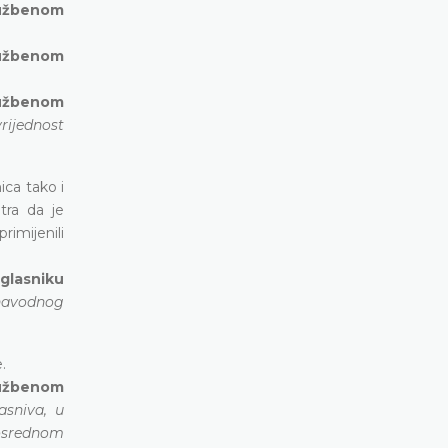
lužbenom
Službenom
Službenom
rijednost
ica tako i
tra da je
rimijenili
 glasniku
 navodnog
.
lužbenom
asniva, u
posrednom