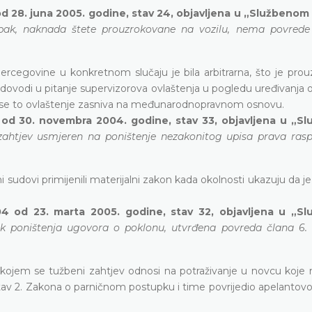
d 28. juna 2005. godine, stav 24, objavljena u „Službenom
pak, naknada štete prouzrokovane na vozilu, nema povrede
ercegovine u konkretnom slučaju je bila arbitrarna, što je prou
dovodi u pitanje supervizorova ovlaštenja u pogledu uređivanja 
jer se to ovlaštenje zasniva na međunarodnopravnom osnovu.
 od 30. novembra 2004. godine, stav 33, objavljena u „S
zahtjev usmjeren na poništenje nezakonitog upisa prava ras
i sudovi primijenili materijalni zakon kada okolnosti ukazuju da j
04 od 23. marta 2005. godine, stav 32, objavljena u „S
k poništenja ugovora o poklonu, utvrđena povreda člana 6.
ojem se tužbeni zahtjev odnosi na potraživanje u novcu koje n
 stav 2. Zakona o parničnom postupku i time povrijedio apelantov