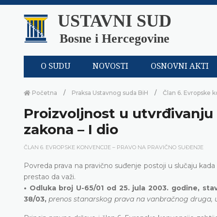
USTAVNI SUD
Bosne i Hercegovine
O SUDU
NOVOSTI
OSNOVNI AKTI
Početna
Praksa Ustavnog suda BiH
Član 6. Evropske k
Proizvoljnost u utvrđivanju
zakona – I dio
ČLAN 6. EVROPSKE KONVENCIJE – PRAVO NA PRAVIČNO SUĐENJE
Povreda prava na pravično suđenje postoji u slučaju kada
prestao da važi.
• Odluka broj U-65/01 od 25. jula 2003. godine, st
38/03,
prenos stanarskog prava na vanbračnog druga, ut