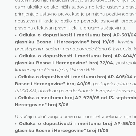
osim ukoliko odluke nižih sudova ne krše ustavna prava
primjenjuje ustavno pravo, kad je primjena pozitivnopravn
neustavan ili kada je došlo do povrede osnovnih proces
pravo na efektivan pravni lijek i u drugim slučajevima.
• Odluka o dopustivosti i meritumu broj AP-381/0
glasniku Bosne i Hercegovine" broj 19/05,
krivičn
prvostepenim sudom, nema povrede člana 6. Evropske kon
• Odluka o dopustivosti i meritumu broj AP-404/
glasniku Bosne i Hercegovine" broj 32/04,
postupak
konvencije ni člana II/3.e) Ustava BiH;
• Odluka o dopustivosti i meritumu broj AP-405/04 od
Bosne i Hercegovine" broj 40/05,
postupak isplate na
15.000 KM, utvrđena povreda člana 6. Evropske konvencije 
• Odluka o meritumu broj AP-978/05 od 13. septembr
Hercegovine" broj 3/06
U slučaju odlučivanja o pravu na imunitet apelanata nije bil
• Odluka o dopustivosti i meritumu broj AP-58/03
glasniku Bosne i Hercegovine" broj 11/05