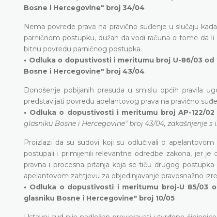
Bosne i Hercegovine" broj 34/04
Nema povrede prava na pravično suđenje u slučaju kada
parničnom postupku, dužan da vodi računa o tome da li 
bitnu povredu parničnog postupka.
• Odluka o dopustivosti i meritumu broj U-86/03 od 2
Bosne i Hercegovine" broj 43/04
Donošenje pobijanih presuda u smislu općih pravila 
predstavljati povredu apelantovog prava na pravično suđen
• Odluka o dopustivosti i meritumu broj AP-122/02 
glasniku Bosne i Hercegovine" broj 43/04, zakašnjenje s
Proizlazi da su sudovi koji su odlučivali o apelantovom
postupali i primijenili relevantne odredbe zakona, jer j
pravna i procesna pitanja koja se tiču drugog postupka i
apelantovom zahtjevu za objedinjavanje pravosnažno izre
• Odluka o dopustivosti i meritumu broj-U 85/03 
glasniku Bosne i Hercegovine" broj 10/05
Ustavni sud nije nadležan provjeravati utvrđene činjenice