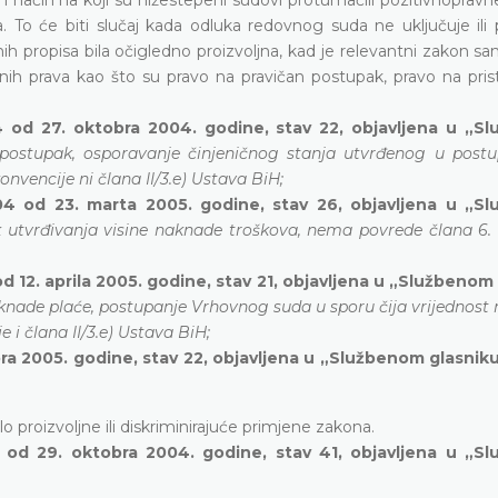
. To će biti slučaj kada odluka redovnog suda ne uključuje ili
ih propisa bila očigledno proizvoljna, kad je relevantni zakon s
nih prava kao što su pravo na pravičan postupak, pravo na pris
4 od 27. oktobra 2004. godine, stav 22, objavljena u „S
i postupak, osporavanje činjeničnog stanja utvrđenog u post
vencije ni člana II/3.e) Ustava BiH;
04 od 23. marta 2005. godine, stav 26, objavljena u „S
 utvrđivanja visine naknade troškova, nema povrede člana 6.
 12. aprila 2005. godine, stav 21, objavljena u „Službenom
knade plaće, postupanje Vrhovnog suda u sporu čija vrijednost n
i člana II/3.e) Ustava BiH;
a 2005. godine, stav 22, objavljena u „Službenom glasnik
o proizvoljne ili diskriminirajuće primjene zakona.
 od 29. oktobra 2004. godine, stav 41, objavljena u „S