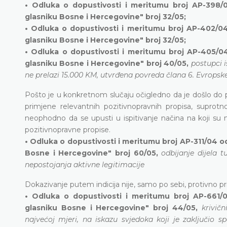
• Odluka o dopustivosti i meritumu broj AP-398/
glasniku Bosne i Hercegovine" broj 32/05;
• Odluka o dopustivosti i meritumu broj AP-402/04
glasniku Bosne i Hercegovine" broj 32/05;
• Odluka o dopustivosti i meritumu broj AP-405/04 
glasniku Bosne i Hercegovine" broj 40/05,
postupci 
ne prelazi 15.000 KM, utvrđena povreda člana 6. Evropske 
Pošto je u konkretnom slučaju očigledno da je došlo do p
primjene relevantnih pozitivnopravnih propisa, supro
neophodno da se upusti u ispitivanje načina na koji su na
pozitivnopravne propise.
• Odluka o dopustivosti i meritumu broj AP-311/04 od
Bosne i Hercegovine" broj 60/05,
odbijanje dijela
nepostojanja aktivne legitimacije
Dokazivanje putem indicija nije, samo po sebi, protivno pr
• Odluka o dopustivosti i meritumu broj AP-661/0
glasniku Bosne i Hercegovine" broj 44/05,
krivič
najvećoj mjeri, na iskazu svjedoka koji je zaključio