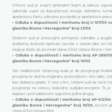
Vrhovni sud je svojim rješenjem kojim je ukinuo ospor
zakonski uvjeti za dopuštenost revizije, arbitrarno tuma
apelantovu štetu, odnosno povrijedio je apelantovo pravo
• Odluka o dopustivosti i meritumu broj U-107/03 o
glasniku Bosne i Hercegovine" broj 23/05
Redovni sud je proizvoljno primijenio odredbe u pogledu
službenoj dužnosti ispitivao navode o zastari iako oni n
čega je došlo do povrede člana II/3.e) Ustava Bosne i Herc
• Odluka o dopustivosti i meritumu broj AP-289/03
glasniku Bosne i Hercegovine" broj 19/05
Van nadležnosti Ustavnog suda je da procjenjuje kvali
procjena ne doima očigledno proizvoljnom. Isto tako, Usta
kao dokaznu građu. U vezi s tim, Ustavni sud se neće mij
povjerenje na osnovu slobodne sudijske procjene. To je i
raspravi i pod zakletvom suprotne jedna drugoj.
• Odluka o dopustivosti i meritumu broj AP-612/04
glasniku Bosne i Hercegovine" broj 19/05,
krivični 
člana II/3.e) Ustava BiH;