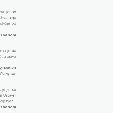
ima jedno
shvatanje
ukčije od
lužbenom
ima je da
titi prava
 glasniku
 Evropske
je jer se
 a Ustavni
mijenjen.
lužbenom