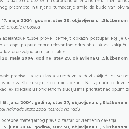
tijevaju da se sud pozove na određenu pravnu normu. Pravni osno
etnog predmeta, niti njeno tumačenje smije da bude van okvira
 17. maja 2004. godine, stav 29, objavljena u „Službenom
adi predaje u posjed
pelantove tužbe proveli temeljit dokazni postupak koji je ukl
nično stanje, pa primjenom relevantnih odredaba zakona zaključili
ovi proizvoljno primijenili zakon.
d 28. maja 2004. godine, stav 29, objavljena u „Službenom
avnih propisa u slučaju kada su redovni sudovi zaključili da se ne
ovoran za štetu koju je pretrpio apelant. Na taj način redovni 
i kao lex specialis u konkretnom slučaju ima prioritet nad općim 
 15. juna 2004. godine, stav 27, objavljena u „Službenom
adi naknade štete zbog nesreće na radu
i odredbe materijalnog prava o zastari privremenih davanja.
 15. juna 2004. godine, stav 30, objavljena u „Službenom