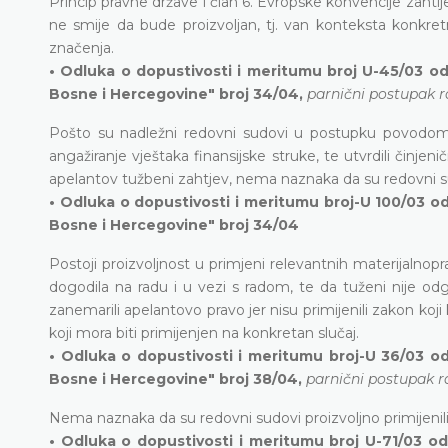
Princip pravne države i član 6. Evropske konvencije zah
ne smije da bude proizvoljan, tj. van konteksta konkr
značenja.
• Odluka o dopustivosti i meritumu broj U-45/03 od
Bosne i Hercegovine" broj 34/04,
parnični postupak r
Pošto su nadležni redovni sudovi u postupku povodom a
angažiranje vještaka finansijske struke, te utvrdili činje
apelantov tužbeni zahtjev, nema naznaka da su redovni sud
• Odluka o dopustivosti i meritumu broj-U 100/03 o
Bosne i Hercegovine" broj 34/04
Postoji proizvoljnost u primjeni relevantnih materijalnopr
dogodila na radu i u vezi s radom, te da tuženi nije odg
zanemarili apelantovo pravo jer nisu primijenili zakon koj
koji mora biti primijenjen na konkretan slučaj.
• Odluka o dopustivosti i meritumu broj-U 36/03 od
Bosne i Hercegovine" broj 38/04,
parnični postupak r
Nema naznaka da su redovni sudovi proizvoljno primijenil
• Odluka o dopustivosti i meritumu broj U-71/03 od