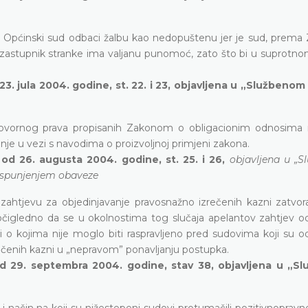
 Općinski sud odbaci žalbu kao nedopuštenu jer je sud, prema
zastupnik stranke ima valjanu punomoć, zato što bi u suprotno
3. jula 2004. godine, st. 22. i 23, objavljena u „Službenom
ugovornog prava propisanih Zakonom o obligacionim odnosim
je u vezi s navodima o proizvoljnoj primjeni zakona.
od 26. augusta 2004. godine, st. 25. i 26,
objavljena u „
 ispunjenjem obaveze
 zahtjevu za objedinjavanje pravosnažno izrečenih kazni zatvora
e očigledno da se u okolnostima tog slučaja apelantov zahtjev o
 o kojima nije moglo biti raspravljeno pred sudovima koji su od
čenih kazni u „nepravom” ponavljanju postupka.
od 29. septembra 2004. godine, stav 38, objavljena u „S
 i način na koji su nižestepeni sudovi protumačili pozitivnopravn