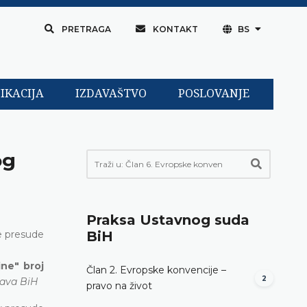
PRETRAGA
KONTAKT
BS
IKACIJA
IZDAVAŠTVO
POSLOVANJE
og
Praksa Ustavnog suda
e presude
BiH
ine" broj
Član 2. Evropske konvencije –
2
tava BiH
pravo na život