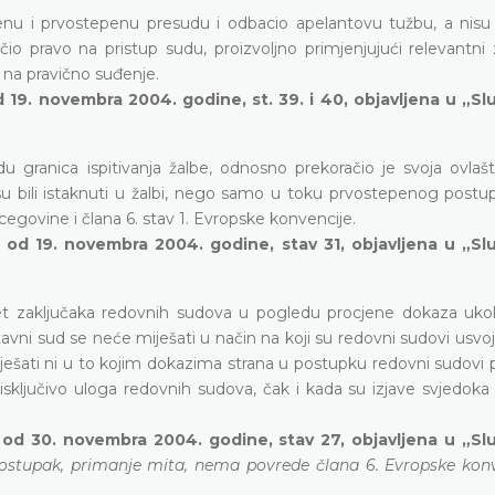
enu i prvostepenu presudu i odbacio apelantovu tužbu, a nisu 
čio pravo na pristup sudu, proizvoljno primjenjujući relevantni
 na pravično suđenje.
d 19. novembra 2004. godine, st. 39. i 40, objavljena u „
 granica ispitivanja žalbe, odnosno prekoračio je svoja ovlašt
isu bili istaknuti u žalbi, nego samo u toku prvostepenog postu
egovine i člana 6. stav 1. Evropske konvencije.
 od 19. novembra 2004. godine, stav 31, objavljena u „S
tet zaključaka redovnih sudova u pogledu procjene dokaza ukol
vni sud se neće miješati u način na koji su redovni sudovi usvoj
ešati ni u to kojim dokazima strana u postupku redovni sudovi p
sključivo uloga redovnih sudova, čak i kada su izjave svjedoka 
 od 30. novembra 2004. godine, stav 27, objavljena u „S
postupak, primanje mita, nema povrede člana 6. Evropske konv