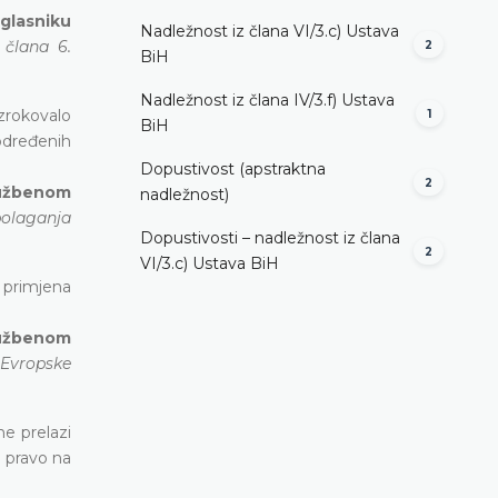
 glasniku
Nadležnost iz člana VI/3.c) Ustava
 člana 6.
2
BiH
Nadležnost iz člana IV/3.f) Ustava
zrokovalo
1
BiH
određenih
Dopustivost (apstraktna
2
lužbenom
nadležnost)
polaganja
Dopustivosti – nadležnost iz člana
2
VI/3.c) Ustava BiH
e primjena
lužbenom
 Evropske
e prelazi
o pravo na