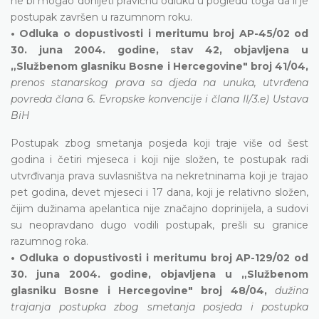
ne bi mogao donijeti pravičnu odluku u pogledu toga da li je
postupak završen u razumnom roku.
• Odluka o dopustivosti i meritumu broj AP-45/02 od
30. juna 2004. godine, stav 42, objavljena u
„Službenom glasniku Bosne i Hercegovine" broj 41/04,
prenos stanarskog prava sa djeda na unuka, utvrđena
povreda člana 6. Evropske konvencije i člana II/3.e) Ustava
BiH
Postupak zbog smetanja posjeda koji traje više od šest
godina i četiri mjeseca i koji nije složen, te postupak radi
utvrđivanja prava suvlasništva na nekretninama koji je trajao
pet godina, devet mjeseci i 17 dana, koji je relativno složen,
čijim dužinama apelantica nije značajno doprinijela, a sudovi
su neopravdano dugo vodili postupak, prešli su granice
razumnog roka.
• Odluka o dopustivosti i meritumu broj AP-129/02 od
30. juna 2004. godine, objavljena u „Službenom
glasniku Bosne i Hercegovine" broj 48/04,
dužina
trajanja postupka zbog smetanja posjeda i postupka