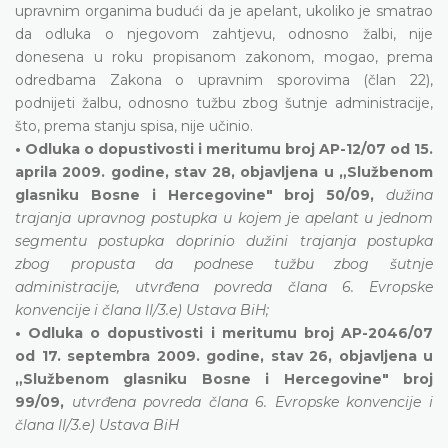
upravnim organima budući da je apelant, ukoliko je smatrao
da odluka o njegovom zahtjevu, odnosno žalbi, nije
donesena u roku propisanom zakonom, mogao, prema
odredbama Zakona o upravnim sporovima (član 22),
podnijeti žalbu, odnosno tužbu zbog šutnje administracije,
što, prema stanju spisa, nije učinio.
• Odluka o dopustivosti i meritumu broj AP-12/07 od 15.
aprila 2009. godine, stav 28, objavljena u „Službenom
glasniku Bosne i Hercegovine" broj 50/09,
dužina
trajanja upravnog postupka u kojem je apelant u jednom
segmentu postupka doprinio dužini trajanja postupka
zbog propusta da podnese tužbu zbog šutnje
administracije, utvrđena povreda člana 6. Evropske
konvencije i člana II/3.e) Ustava BiH;
• Odluka o dopustivosti i meritumu broj AP-2046/07
od 17. septembra 2009. godine, stav 26, objavljena u
„Službenom glasniku Bosne i Hercegovine" broj
99/09,
utvrđena povreda člana 6. Evropske konvencije i
člana II/3.e) Ustava BiH