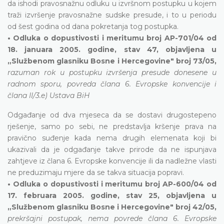
da ishodi pravosnažnu odluku u izvršnom postupku u kojem
traži izvršenje pravosnažne sudske presude, i to u periodu
od šest godina od dana pokretanja tog postupka.
• Odluka o dopustivosti i meritumu broj AP-701/04 od
18. januara 2005. godine, stav 47, objavljena u
„Službenom glasniku Bosne i Hercegovine" broj 73/05,
razuman rok u postupku izvršenja presude donesene u
radnom sporu, povreda člana 6. Evropske konvencije i
člana II/3.e) Ustava BiH
Odgađanje od dva mjeseca da se dostavi drugostepeno
rješenje, samo po sebi, ne predstavlja kršenje prava na
pravično suđenje kada nema drugih elemenata koji bi
ukazivali da je odgađanje takve prirode da ne ispunjava
zahtjeve iz člana 6. Evropske konvencije ili da nadležne vlasti
ne preduzimaju mjere da se takva situacija popravi.
• Odluka o dopustivosti i meritumu broj AP-600/04 od
17. februara 2005. godine, stav 25, objavljena u
„Službenom glasniku Bosne i Hercegovine" broj 42/05,
prekršajni postupak, nema povrede člana 6. Evropske