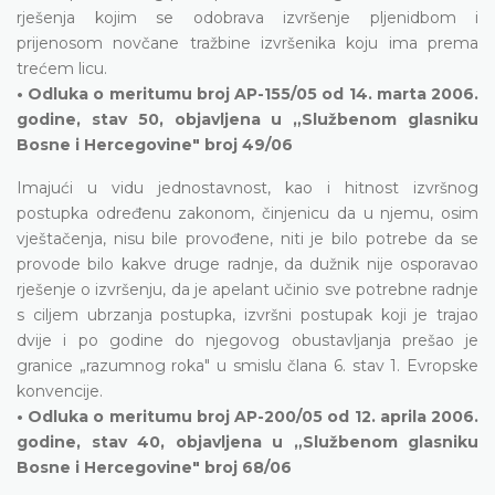
rješenja kojim se odobrava izvršenje pljenidbom i
prijenosom novčane tražbine izvršenika koju ima prema
trećem licu.
• Odluka o meritumu broj AP-155/05 od 14. marta 2006.
godine, stav 50, objavljena u „Službenom glasniku
Bosne i Hercegovine" broj 49/06
Imajući u vidu jednostavnost, kao i hitnost izvršnog
postupka određenu zakonom, činjenicu da u njemu, osim
vještačenja, nisu bile provođene, niti je bilo potrebe da se
provode bilo kakve druge radnje, da dužnik nije osporavao
rješenje o izvršenju, da je apelant učinio sve potrebne radnje
s ciljem ubrzanja postupka, izvršni postupak koji je trajao
dvije i po godine do njegovog obustavljanja prešao je
granice „razumnog roka" u smislu člana 6. stav 1. Evropske
konvencije.
• Odluka o meritumu broj AP-200/05 od 12. aprila 2006.
godine, stav 40, objavljena u „Službenom glasniku
Bosne i Hercegovine" broj 68/06