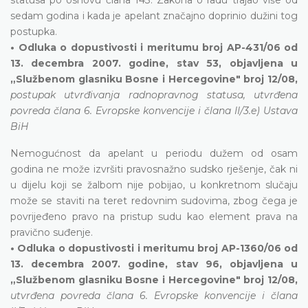
sedam godina i kada je apelant značajno doprinio dužini tog
postupka.
• Odluka o dopustivosti i meritumu broj AP-431/06 od
13. decembra 2007. godine, stav 53, objavljena u
„Službenom glasniku Bosne i Hercegovine" broj 12/08,
postupak utvrđivanja radnopravnog statusa, utvrđena
povreda člana 6. Evropske konvencije i člana II/3.e) Ustava
BiH
Nemogućnost da apelant u periodu dužem od osam
godina ne može izvršiti pravosnažno sudsko rješenje, čak ni
u dijelu koji se žalbom nije pobijao, u konkretnom slučaju
može se staviti na teret redovnim sudovima, zbog čega je
povrijeđeno pravo na pristup sudu kao element prava na
pravično suđenje.
• Odluka o dopustivosti i meritumu broj AP-1360/06 od
13. decembra 2007. godine, stav 96, objavljena u
„Službenom glasniku Bosne i Hercegovine" broj 12/08,
utvrđena povreda člana 6. Evropske konvencije i člana