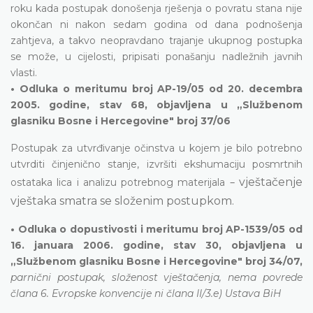
roku kada postupak donošenja rješenja o povratu stana nije
okončan ni nakon sedam godina od dana podnošenja
zahtjeva, a takvo neopravdano trajanje ukupnog postupka
se može, u cijelosti, pripisati ponašanju nadležnih javnih
vlasti.
• Odluka o meritumu broj AP-19/05 od 20. decembra
2005. godine, stav 68, objavljena u „Službenom
glasniku Bosne i Hercegovine" broj 37/06
Postupak za utvrđivanje očinstva u kojem je bilo potrebno
utvrditi činjenično stanje, izvršiti ekshumaciju posmrtnih
–
vještačenje
ostataka lica i analizu potrebnog materijala
vještaka smatra se složenim postupkom.
• Odluka o dopustivosti i meritumu broj AP-1539/05 od
16. januara 2006. godine, stav 30, objavljena u
„Službenom glasniku Bosne i Hercegovine" broj 34/07,
parnični postupak, složenost vještačenja, nema povrede
člana 6. Evropske konvencije ni člana II/3.e) Ustava BiH