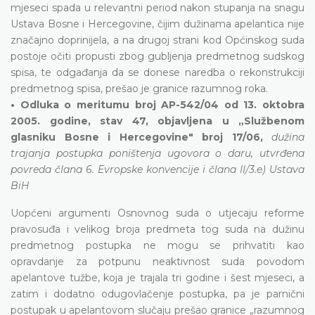
mjeseci spada u relevantni period nakon stupanja na snagu
Ustava Bosne i Hercegovine, čijim dužinama apelantica nije
značajno doprinijela, a na drugoj strani kod Općinskog suda
postoje očiti propusti zbog gubljenja predmetnog sudskog
spisa, te odgađanja da se donese naredba o rekonstrukciji
predmetnog spisa, prešao je granice razumnog roka.
• Odluka o meritumu broj AP-542/04 od 13. oktobra
2005. godine, stav 47, objavljena u „Službenom
glasniku Bosne i Hercegovine" broj 17/06,
dužina
trajanja postupka poništenja ugovora o daru, utvrđena
povreda člana 6. Evropske konvencije i člana II/3.e) Ustava
BiH
Uopćeni argumenti Osnovnog suda o utjecaju reforme
pravosuđa i velikog broja predmeta tog suda na dužinu
predmetnog postupka ne mogu se prihvatiti kao
opravdanje za potpunu neaktivnost suda povodom
apelantove tužbe, koja je trajala tri godine i šest mjeseci, a
zatim i dodatno odugovlačenje postupka, pa je parnični
postupak u apelantovom slučaju prešao granice „razumnog