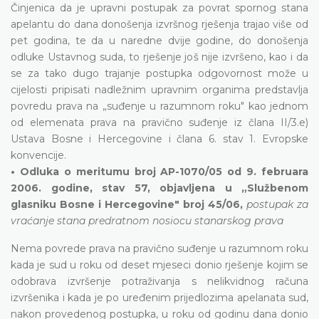
Činjenica da je upravni postupak za povrat spornog stana
apelantu do dana donošenja izvršnog rješenja trajao više od
pet godina, te da u naredne dvije godine, do donošenja
odluke Ustavnog suda, to rješenje još nije izvršeno, kao i da
se za tako dugo trajanje postupka odgovornost može u
cijelosti pripisati nadležnim upravnim organima predstavlja
povredu prava na „suđenje u razumnom roku" kao jednom
od elemenata prava na pravično suđenje iz člana II/3.e)
Ustava Bosne i Hercegovine i člana 6. stav 1. Evropske
konvencije.
• Odluka o meritumu broj AP-1070/05 od 9. februara
2006. godine, stav 57, objavljena u „Službenom
glasniku Bosne i Hercegovine" broj 45/06,
postupak za
vraćanje stana predratnom nosiocu stanarskog prava
Nema povrede prava na pravično suđenje u razumnom roku
kada je sud u roku od deset mjeseci donio rješenje kojim se
odobrava izvršenje potraživanja s nelikvidnog računa
izvršenika i kada je po uređenim prijedlozima apelanata sud,
nakon provedenog postupka, u roku od godinu dana donio