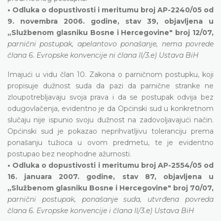
• Odluka o dopustivosti i meritumu broj AP-2240/05 od
9. novembra 2006. godine, stav 39, objavljena u
„Službenom glasniku Bosne i Hercegovine" broj 12/07,
parnični postupak, apelantovo ponašanje, nema povrede
člana 6. Evropske konvencije ni člana II/3.e) Ustava BiH
Imajući u vidu član 10. Zakona o parničnom postupku, koji
propisuje dužnost suda da pazi da parnične stranke ne
zloupotrebljavaju svoja prava i da se postupak odvija bez
odugovlačenja, evidentno je da Općinski sud u konkretnom
slučaju nije ispunio svoju dužnost na zadovoljavajući način.
Općinski sud je pokazao neprihvatljivu toleranciju prema
ponašanju tužioca u ovom predmetu, te je evidentno
postupao bez neophodne ažurnosti.
• Odluka o dopustivosti i meritumu broj AP-2554/05 od
16. januara 2007. godine, stav 87, objavljena u
„Službenom glasniku Bosne i Hercegovine" broj 70/07,
parnični postupak, ponašanje suda, utvrđena povreda
člana 6. Evropske konvencije i člana II/3.e) Ustava BiH