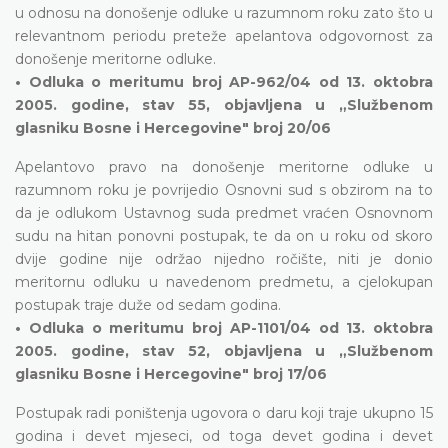
u odnosu na donošenje odluke u razumnom roku zato što u
relevantnom periodu preteže apelantova odgovornost za
donošenje meritorne odluke.
• Odluka o meritumu broj AP-962/04 od 13. oktobra
2005. godine, stav 55, objavljena u „Službenom
glasniku Bosne i Hercegovine" broj 20/06
Apelantovo pravo na donošenje meritorne odluke u
razumnom roku je povrijedio Osnovni sud s obzirom na to
da je odlukom Ustavnog suda predmet vraćen Osnovnom
sudu na hitan ponovni postupak, te da on u roku od skoro
dvije godine nije održao nijedno ročište, niti je donio
meritornu odluku u navedenom predmetu, a cjelokupan
postupak traje duže od sedam godina.
• Odluka o meritumu broj AP-1101/04 od 13. oktobra
2005. godine, stav 52, objavljena u „Službenom
glasniku Bosne i Hercegovine" broj 17/06
Postupak radi poništenja ugovora o daru koji traje ukupno 15
godina i devet mjeseci, od toga devet godina i devet