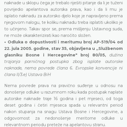
naknade u sklopu čega je trebalo riješiti pitanje da li je tuženi
povrijedio apelantova autorska prava, kao i da li mu je
isplatio naknadu za autorsko djelo koje je napravljeno prema
njegovom nalogu, te koliku naknadu treba isplatiti ukoliko je
to učinjeno. Takav spor se, prema mišljenju Ustavnog suda,
ne može okarakterizirati kao naročito složen.
• Odluka o dopustivosti i meritumu broj AP-519/04 od
22. jula 2005. godine, stav 35, objavljena u „Službenom
glasniku Bosne i Hercegovine" broj 80/05,
dužina
trajanja parničnog postupka zbog isplate autorske
naknade, nema povrede člana 6. Evropske konvencije ni
člana II/3.e) Ustava BiH
Nema povrede prava na pravično suđenje u odnosu na
donošenje odluke u razumnom roku kada postupak naplate
autorske naknade traje 16 godina i pet mjeseci, od toga
deset godina i četiri mjeseca spada u relevantni period
nakon stupanja na snagu Ustava Bosne i Hercegovine, a
odgovornost za nedonošenje meritorne odluke u
relevantnom periodu preteže na apelantovu stranu.