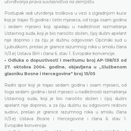
utvrđivanja prava suvlasništva na zemljištu
Postupak radi utvrđenja troškova u vezi s izgradnjom kuće
koji je trajao 15 godina i četiri mjeseca, od toga osam godina
i sedam mjeseci koji spadaju u nadležnost razmatranja
Ustavnog suda, koji je bio naročito složen, čijoj dužini apelant
nije doprinio i za čiju je dužinu odgovoran Općinski sud u
Ljubuškom, prešao je granice razumnog roka u smislu člana
II/3.e) Ustava BiH i člana 6. stav 1. Evropske konvencije.
• Odluka o dopustivosti i meritumu broj AP-138/03 od
27. oktobra 2004. godine, objavljena u „Službenom
glasniku Bosne i Hercegovine" broj 15/05
Radni spor koji je trajao sedam godina i osam mjeseci, od
toga sedam godina i šest mjeseci u nadležnosti razmatranja
Ustavnog suda, koji je bio naročito složen i čijoj dužini
apelant nije doprinio, a za čiju dužinu su odgovorni redovni
sudovi, prešao je granice razumnog roka u smislu člana
II/3.e) Ustava Bosne i Hercegovine i člana 6. stav 1.
Evropske konvencije.