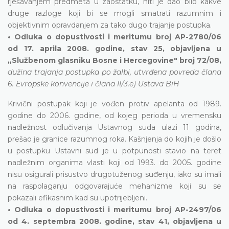
rješavanjem predmeta u zaostatku, niti je dao bilo kakve
druge razloge koji bi se mogli smatrati razumnim i
objektivnim opravdanjem za tako dugo trajanje postupka.
• Odluka o dopustivosti i meritumu broj AP-2780/06
od 17. aprila 2008. godine, stav 25, objavljena u
„Službenom glasniku Bosne i Hercegovine" broj 72/08,
dužina trajanja postupka po žalbi, utvrđena povreda člana
6. Evropske konvencije i člana II/3.e) Ustava BiH
Krivični postupak koji je vođen protiv apelanta od 1989.
godine do 2006. godine, od kojeg perioda u vremensku
nadležnost odlučivanja Ustavnog suda ulazi 11 godina,
prešao je granice razumnog roka. Kašnjenja do kojih je došlo
u postupku Ustavni sud je u potpunosti stavio na teret
nadležnim organima vlasti koji od 1993. do 2005. godine
nisu osigurali prisustvo drugotuženog suđenju, iako su imali
na raspolaganju odgovarajuće mehanizme koji su se
pokazali efikasnim kad su upotrijebljeni.
• Odluka o dopustivosti i meritumu broj AP-2497/06
od 4. septembra 2008. godine, stav 41, objavljena u