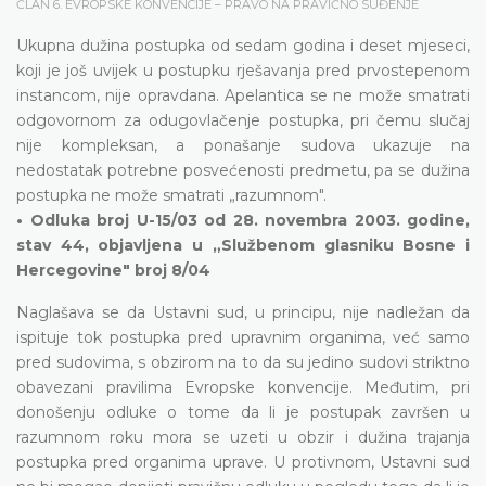
ČLAN 6. EVROPSKE KONVENCIJE – PRAVO NA PRAVIČNO SUĐENJE
Ukupna dužina postupka od sedam godina i deset mjeseci,
koji je još uvijek u postupku rješavanja pred prvostepenom
instancom, nije opravdana. Apelantica se ne može smatrati
odgovornom za odugovlačenje postupka, pri čemu slučaj
nije kompleksan, a ponašanje sudova ukazuje na
nedostatak potrebne posvećenosti predmetu, pa se dužina
postupka ne može smatrati „razumnom".
• Odluka broj U-15/03 od 28. novembra 2003. godine,
stav 44, objavljena u „Službenom glasniku Bosne i
Hercegovine" broj 8/04
Naglašava se da Ustavni sud, u principu, nije nadležan da
ispituje tok postupka pred upravnim organima, već samo
pred sudovima, s obzirom na to da su jedino sudovi striktno
obavezani pravilima Evropske konvencije. Međutim, pri
donošenju odluke o tome da li je postupak završen u
razumnom roku mora se uzeti u obzir i dužina trajanja
postupka pred organima uprave. U protivnom, Ustavni sud