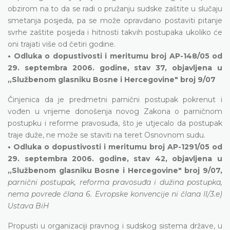
obzirom na to da se radi o pružanju sudske zaštite u slučaju
smetanja posjeda, pa se može opravdano postaviti pitanje
svrhe zaštite posjeda i hitnosti takvih postupaka ukoliko će
oni trajati više od četiri godine.
• Odluka o dopustivosti i meritumu broj AP-148/05 od
29. septembra 2006. godine, stav 37, objavljena u
„Službenom glasniku Bosne i Hercegovine" broj 9/07
Činjenica da je predmetni parnični postupak pokrenut i
vođen u vrijeme donošenja novog Zakona o parničnom
postupku i reforme pravosuđa, što je utjecalo da postupak
traje duže, ne može se staviti na teret Osnovnom sudu.
• Odluka o dopustivosti i meritumu broj AP-1291/05 od
29. septembra 2006. godine, stav 42, objavljena u
„Službenom glasniku Bosne i Hercegovine" broj 9/07,
parnični postupak, reforma pravosuđa i dužina postupka,
nema povrede člana 6. Evropske konvencije ni člana II/3.e)
Ustava BiH
Propusti u organizaciji pravnog i sudskog sistema države, u