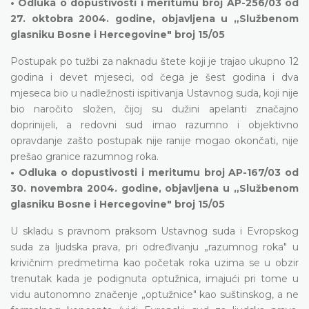
• Odluka o dopustivosti i meritumu broj AP-256/03 od
27. oktobra 2004. godine, objavljena u „Službenom
glasniku Bosne i Hercegovine" broj 15/05
Postupak po tužbi za naknadu štete koji je trajao ukupno 12
godina i devet mjeseci, od čega je šest godina i dva
mjeseca bio u nadležnosti ispitivanja Ustavnog suda, koji nije
bio naročito složen, čijoj su dužini apelanti značajno
doprinijeli, a redovni sud imao razumno i objektivno
opravdanje zašto postupak nije ranije mogao okončati, nije
prešao granice razumnog roka.
• Odluka o dopustivosti i meritumu broj AP-167/03 od
30. novembra 2004. godine, objavljena u „Službenom
glasniku Bosne i Hercegovine" broj 15/05
U skladu s pravnom praksom Ustavnog suda i Evropskog
suda za ljudska prava, pri određivanju „razumnog roka" u
krivičnim predmetima kao početak roka uzima se u obzir
trenutak kada je podignuta optužnica, imajući pri tome u
vidu autonomno značenje „optužnice" kao suštinskog, a ne