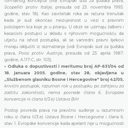
formalnog koncepta (vidi Evropski sud za ljudska prava,
Scopelliti protiv Italije
, presuda od 23. novembra 1993.
godine, stav 18). Kao završetak roka se računa trenutak
kada je sud okončao neizvjesnost u vezi s pravnim
položajem lica koje je u pitanju. U obzir se uzimaju žalbeni i
kasacioni postupci u skladu s njihovom mogućnošću da
utječu na ishod postupka, ali se vanredni pravni lijekovi
moraju isključiti iz razmatranja (vidi Evropski sud za ljudska
prava,
Poiss protiv Austrije
, presuda od 23. aprila 1987.
godine, A.117-C, str. 103).
• Odluka o dopustivosti i meritumu broj AP-631/04 od
18. januara 2005. godine, stav 28, objavljena u
„Službenom glasniku Bosne i Hercegovine" broj 42/05,
krivični postupak, razuman rok u postupku po zahtjevu za
zaštitu zakonitosti, nema povrede člana 6. Evropske
konvencije ni člana II/3.e) Ustava BiH
Postoji povreda prava na pravično suđenje u razumnom
roku iz člana II/3.e) Ustava Bosne i Hercegovine i člana 6.
stav 1. Evropske konvencije kada apelant nije u mogućnosti