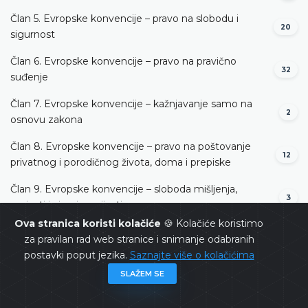
Član 5. Evropske konvencije – pravo na slobodu i
20
sigurnost
Član 6. Evropske konvencije – pravo na pravično
32
suđenje
Član 7. Evropske konvencije – kažnjavanje samo na
2
osnovu zakona
Član 8. Evropske konvencije – pravo na poštovanje
12
privatnog i porodičnog života, doma i prepiske
Član 9. Evropske konvencije – sloboda mišljenja,
3
savjesti i vjeroispovijesti
Ova stranica koristi kolačiće
🍪 Kolačiće koristimo
Član 10. Evropske konvencije – sloboda izražavanja
2
za pravilan rad web stranice i snimanje odabranih
postavki poput jezika.
Saznajte više o kolačićima
Član 11. Evropske konvencije – sloboda okupljanja i
2
udruživanja
SLAŽEM SE
Član 13. Evropske konvencije – pravo na djelotvoran