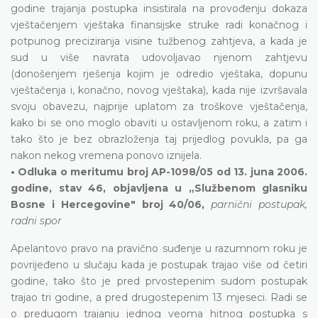
godine trajanja postupka insistirala na provođenju dokaza
vještačenjem vještaka finansijske struke radi konačnog i
potpunog preciziranja visine tužbenog zahtjeva, a kada je
sud u više navrata udovoljavao njenom zahtjevu
(donošenjem rješenja kojim je odredio vještaka, dopunu
vještačenja i, konačno, novog vještaka), kada nije izvršavala
svoju obavezu, najprije uplatom za troškove vještačenja,
kako bi se ono moglo obaviti u ostavljenom roku, a zatim i
tako što je bez obrazloženja taj prijedlog povukla, pa ga
nakon nekog vremena ponovo iznijela.
• Odluka o meritumu broj AP-1098/05 od 13. juna 2006.
godine, stav 46, objavljena u „Službenom glasniku
Bosne i Hercegovine" broj 40/06,
parnični postupak,
radni spor
Apelantovo pravo na pravično suđenje u razumnom roku je
povrijeđeno u slučaju kada je postupak trajao više od četiri
godine, tako što je pred prvostepenim sudom postupak
trajao tri godine, a pred drugostepenim 13 mjeseci. Radi se
o predugom trajanju jednog veoma hitnog postupka s