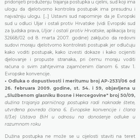
pridonijeti produženju trajanja postupka u cjelini, sud koji ima
ulogu da djelotvorno kontrolira postupak ima presudnu i
najvažniju ulogu. [...] Ustavni sud napominje da je Evropski
sud u odluci Uljar i ostali protiv Hrvatske (vidi Evropski sud
za ljudska prava,
Uljar i ostali protiv Hrvatske
, aplikacija broj
32668/02 od 8. marta 2007. godine) zaključio da redovni
sudovi moraju djelotvorno kontrolirati postupak jer odlučuju
kako voditi postupak, kako izvesti dokaze i kako ocijeniti
djelovanje i propuste stranaka, pri čemu moraju voditi
računa o svim zahtjevima zajamčenim članom 6. stav 1.
Evropske konvencije.
• Odluka o dopustivosti i meritumu broj AP-2531/06 od
26. februara 2009. godine, st. 54. i 59, objavljena u
„Službenom glasniku Bosne i Hercegovine" broj 50/09,
dužina trajanja parničnog postupka radi naknade štete,
utvrđena povreda člana 6. Evropske konvencije i člana
II/3.e) Ustava BiH u odnosu na donošenje odluke u
razumnom roku
Dužina postupka ne može se u cijelosti staviti na teret