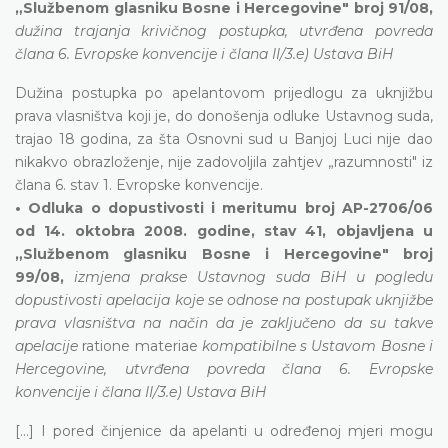
„Službenom glasniku Bosne i Hercegovine" broj 91/08,
dužina trajanja krivičnog postupka, utvrđena povreda
člana 6. Evropske konvencije i člana II/3.e) Ustava BiH
Dužina postupka po apelantovom prijedlogu za uknjižbu
prava vlasništva koji je, do donošenja odluke Ustavnog suda,
trajao 18 godina, za šta Osnovni sud u Banjoj Luci nije dao
nikakvo obrazloženje, nije zadovoljila zahtjev „razumnosti" iz
člana 6. stav 1. Evropske konvencije.
• Odluka o dopustivosti i meritumu broj AP-2706/06
od 14. oktobra 2008. godine, stav 41, objavljena u
„Službenom glasniku Bosne i Hercegovine" broj
99/08,
izmjena prakse Ustavnog suda BiH u pogledu
dopustivosti apelacija koje se odnose na postupak uknjižbe
prava vlasništva na način da je zaključeno da su takve
apelacije
ratione materiae
kompatibilne s Ustavom Bosne i
Hercegovine, utvrđena povreda člana 6. Evropske
konvencije i člana II/3.e) Ustava BiH
[...] I pored činjenice da apelanti u određenoj mjeri mogu