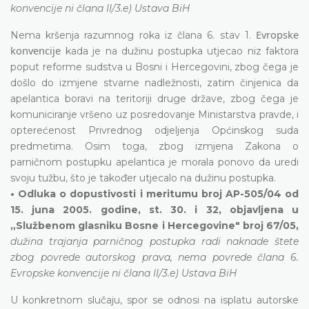
konvencije ni člana II/3.e) Ustava BiH
Evropske
Nema kršenja razumnog roka iz člana 6. stav 1.
konvencije
kada je na dužinu postupka utjecao niz faktora
poput reforme sudstva u Bosni i Hercegovini, zbog čega je
došlo do izmjene stvarne nadležnosti, zatim činjenica da
apelantica boravi na teritoriji druge države, zbog čega je
komuniciranje vršeno uz posredovanje Ministarstva pravde, i
opterećenost Privrednog odjeljenja Općinskog suda
predmetima. Osim toga, zbog izmjena Zakona o
parničnom postupku apelantica je morala ponovo da uredi
svoju tužbu, što je također utjecalo na dužinu postupka.
• Odluka o dopustivosti i meritumu broj AP-505/04 od
15. juna 2005. godine, st. 30. i 32, objavljena u
„Službenom glasniku Bosne i Hercegovine" broj 67/05,
dužina trajanja parničnog postupka radi naknade štete
zbog povrede autorskog prava, nema povrede člana 6.
Evropske konvencije ni člana II/3.e) Ustava BiH
U konkretnom slučaju, spor se odnosi na isplatu autorske