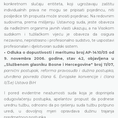
konkretnom slučaju entiteta, koji ugrožavaju zaštitu
individualnih prava ne mogu se pripisati pojedincu, niti
posljedice tih propusta može snositi pojedinac. Na redovnim
sudovima, prema mišljenju Ustavnog suda, jeste obaveza
da nadležnim organima javnih vlasti ukazuju, a na Visokom
sudskom i tužilačkom vijeću je obaveza da osigura
nezavisno, nepristrasno i profesionalno sudstvo, te uspostavi
profesionalan i djelotvoran sudski sistem.
• Odluka o dopustivosti i meritumu broj AP-1410/05 od
9. novembra 2006. godine, stav 42, objavljena u
„Službenom glasniku Bosne i Hercegovine" broj 11/07,
parnični postupak, reforma pravosuđa i dužina postupka,
utvrđena povreda člana 6. Evropske konvencije i člana
II/3.e) Ustava BiH
I pored evidentne neažurnosti suda koja je doprinijela
odugovlačenju postupka, apelantov propust da podnese
urednu tužbu, odnosno da po rješenju suda tužbu potpuno
uredi, u dovoljnoj mjeri opravdava dužinu trajanja
predmetnog postupka.