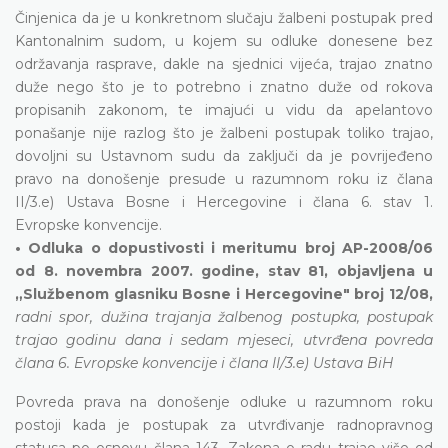
Činjenica da je u konkretnom slučaju žalbeni postupak pred
Kantonalnim sudom, u kojem su odluke donesene bez
održavanja rasprave, dakle na sjednici vijeća, trajao znatno
duže nego što je to potrebno i znatno duže od rokova
propisanih zakonom, te imajući u vidu da apelantovo
ponašanje nije razlog što je žalbeni postupak toliko trajao,
dovoljni su Ustavnom sudu da zaključi da je povrijeđeno
pravo na donošenje presude u razumnom roku iz člana
II/3.e) Ustava Bosne i Hercegovine i člana 6. stav 1.
Evropske konvencije.
• Odluka o dopustivosti i meritumu broj AP-2008/06
od 8. novembra 2007. godine, stav 81, objavljena u
„Službenom glasniku Bosne i Hercegovine" broj 12/08,
radni spor, dužina trajanja žalbenog postupka, postupak
trajao godinu dana i sedam mjeseci, utvrđena povreda
člana 6. Evropske konvencije i člana II/3.e) Ustava BiH
Povreda prava na donošenje odluke u razumnom roku
postoji kada je postupak za utvrđivanje radnopravnog
statusa po osnovu člana 143. Zakona o radu trajao više od