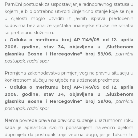
Parnični postupak za uspostavljanje radnopravnog statusa u
kojem je bilo potrebno utvrditi činjenično stanje koje se nije
u cijelosti moglo utvrditi iz javnih isprava predočenih
sudovima bez analize vještaka finansijske struke ne smatra
se pretjerano složenim.
• Odluka o meritumu broj AP-1149/05 od 12. aprila
2006. godine, stav 34, objavljena u „Službenom
glasniku Bosne i Hercegovine" broj 59/06,
parnični
postupak, radni spor
Promjena zakonodavstva primjenjivog na pravnu situaciju u
konkretnom slučaju ne utječe na složenost predmeta.
• Odluka o meritumu broj AP-1149/05 od 12. aprila
2006. godine, stav 34, objavljena u „Službenom
glasniku Bosne i Hercegovine" broj 59/06,
parnični
postupak, radni spor
Nema povrede prava na pravično suđenje u razumnom roku
kada je apelantica svojim ponašanjem najvećim dijelom
doprinijela da postupak traje veoma dugo, jer je tokom tri