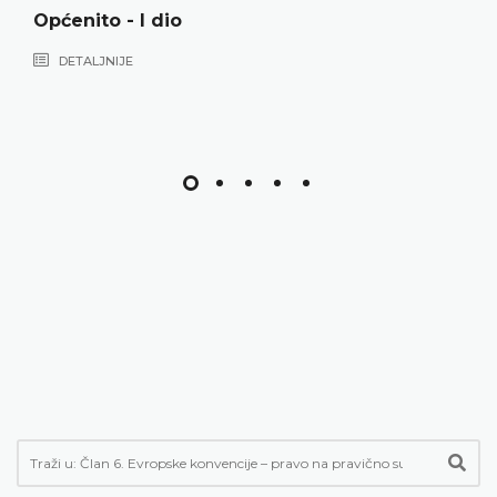
nito - I dio
Opće
TALJNIJE
DE