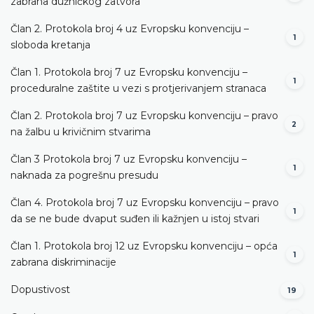
zabrana dužničkog zatvora
Član 2. Protokola broj 4 uz Evropsku konvenciju –
1
sloboda kretanja
Član 1. Protokola broj 7 uz Evropsku konvenciju –
1
proceduralne zaštite u vezi s protjerivanjem stranaca
Član 2. Protokola broj 7 uz Evropsku konvenciju – pravo
2
na žalbu u krivičnim stvarima
Član 3 Protokola broj 7 uz Evropsku konvenciju –
1
naknada za pogrešnu presudu
Član 4. Protokola broj 7 uz Evropsku konvenciju – pravo
1
da se ne bude dvaput suđen ili kažnjen u istoj stvari
Član 1. Protokola broj 12 uz Evropsku konvenciju – opća
1
zabrana diskriminacije
Dopustivost
19