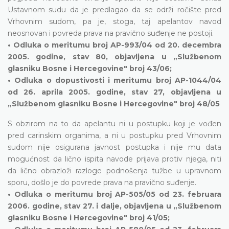
Ustavnom sudu da je predlagao da se održi ročište pred
Vrhovnim sudom, pa je, stoga, taj apelantov navod
neosnovan i povreda prava na pravično suđenje ne postoji.
• Odluka o meritumu broj AP-993/04 od 20. decembra
2005. godine, stav 80, objavljena u „Službenom
glasniku Bosne i Hercegovine" broj 43/06;
• Odluka o dopustivosti i meritumu broj AP-1044/04
od 26. aprila 2005. godine, stav 27, objavljena u
„Službenom glasniku Bosne i Hercegovine" broj 48/05
S obzirom na to da apelantu ni u postupku koji je vođen
pred carinskim organima, a ni u postupku pred Vrhovnim
sudom nije osigurana javnost postupka i nije mu data
mogućnost da lično ispita navode prijava protiv njega, niti
da lično obrazloži razloge podnošenja tužbe u upravnom
sporu, došlo je do povrede prava na pravično suđenje.
• Odluka o meritumu broj AP-505/05 od 23. februara
2006. godine, stav 27. i dalje, objavljena u „Službenom
glasniku Bosne i Hercegovine" broj 41/05;