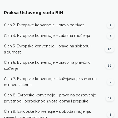
Praksa Ustavnog suda BiH
Član 2. Evropske konvencije – pravo na život
2
Član 3. Evropske konvencije – zabrana mučenja
3
Član 5. Evropske konvencije – pravo na slobodu i
20
sigurnost
Član 6. Evropske konvencije – pravo na pravično
32
suđenje
Član 7. Evropske konvencije – kažnjavanje samo na
2
osnovu zakona
Član 8. Evropske konvencije – pravo na poštovanje
12
privatnog i porodičnog života, doma i prepiske
Član 9. Evropske konvencije – sloboda mišljenja,
3
savjesti i vjeroispovijesti