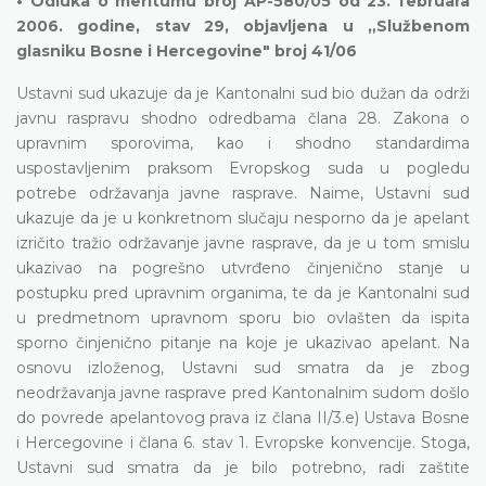
• Odluka o meritumu broj AP-580/05 od 23. februara
2006. godine, stav 29, objavljena u „Službenom
glasniku Bosne i Hercegovine" broj 41/06
Ustavni sud ukazuje da je Kantonalni sud bio dužan da održi
javnu raspravu shodno odredbama člana 28. Zakona o
upravnim sporovima, kao i shodno standardima
uspostavljenim praksom Evropskog suda u pogledu
potrebe održavanja javne rasprave. Naime, Ustavni sud
ukazuje da je u konkretnom slučaju nesporno da je apelant
izričito tražio održavanje javne rasprave, da je u tom smislu
ukazivao na pogrešno utvrđeno činjenično stanje u
postupku pred upravnim organima, te da je Kantonalni sud
u predmetnom upravnom sporu bio ovlašten da ispita
sporno činjenično pitanje na koje je ukazivao apelant. Na
osnovu izloženog, Ustavni sud smatra da je zbog
neodržavanja javne rasprave pred Kantonalnim sudom došlo
do povrede apelantovog prava iz člana II/3.e) Ustava Bosne
i Hercegovine i člana 6. stav 1. Evropske konvencije. Stoga,
Ustavni sud smatra da je bilo potrebno, radi zaštite