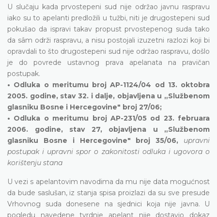
U slučaju kada prvostepeni sud nije održao javnu raspravu
iako su to apelanti predložili u tužbi, niti je drugostepeni sud
pokušao da ispravi takav propust prvostepenog suda tako
da sâm održi raspravu, a nisu postojali izuzetni razlozi koji bi
opravdali to što drugostepeni sud nije održao raspravu, došlo
je do povrede ustavnog prava apelanata na pravičan
postupak.
• Odluka o meritumu broj AP-1124/04 od 13. oktobra
2005. godine, stav 32. i dalje, objavljena u „Službenom
glasniku Bosne i Hercegovine" broj 27/06;
• Odluka o meritumu broj AP-231/05 od 23. februara
2006. godine, stav 27, objavljena u „Službenom
glasniku Bosne i Hercegovine" broj 35/06,
upravni
postupak i upravni spor o zakonitosti odluka i ugovora o
korištenju stana
U vezi s apelantovim navodima da mu nije data mogućnost
da bude saslušan, iz stanja spisa proizlazi da su sve presude
Vrhovnog suda donesene na sjednici koja nije javna. U
pogledu navedene tvrdnje apelant nije dostavio dokaz