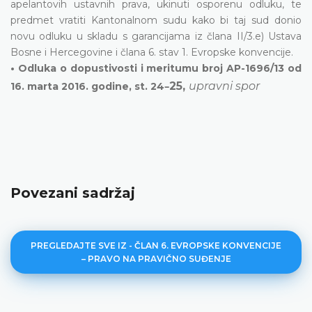
apelantovih ustavnih prava, ukinuti osporenu odluku, te
predmet vratiti Kantonalnom sudu kako bi taj sud donio
novu odluku u skladu s garancijama iz člana II/3.e) Ustava
Bosne i Hercegovine i člana 6. stav 1. Evropske konvencije.
• Odluka o dopustivosti i meritumu broj AP-1696/13 od
–
25,
upravni spor
16. marta 2016. godine, st. 24
Povezani sadržaj
PREGLEDAJTE SVE IZ - ČLAN 6. EVROPSKE KONVENCIJE
– PRAVO NA PRAVIČNO SUĐENJE