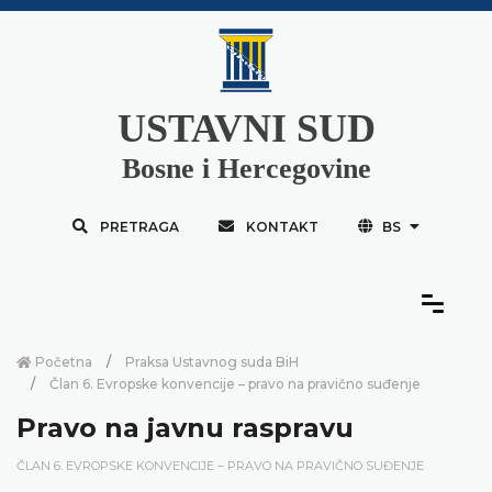
USTAVNI SUD
Bosne i Hercegovine
PRETRAGA
KONTAKT
BS
Početna
Praksa Ustavnog suda BiH
Član 6. Evropske konvencije – pravo na pravično suđenje
Pravo na javnu raspravu
ČLAN 6. EVROPSKE KONVENCIJE – PRAVO NA PRAVIČNO SUĐENJE