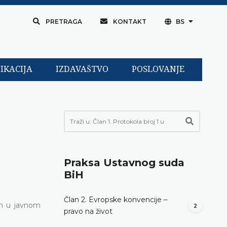
PRETRAGA
KONTAKT
BS
IKACIJA
IZDAVAŠTVO
POSLOVANJE
Praksa Ustavnog suda
BiH
Član 2. Evropske konvencije –
im u javnom
2
pravo na život