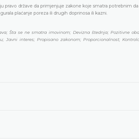
u pravo države da primjenjuje zakone koje smatra potrebnim da b
urala plaćanje poreza ili drugih doprinosa ili kazni.
va; Šta se ne smatra imovinom; Devizna štednja; Pozitivne oba
u; Javni interes; Propisano zakonom; Proporcionalnost; Kontrola