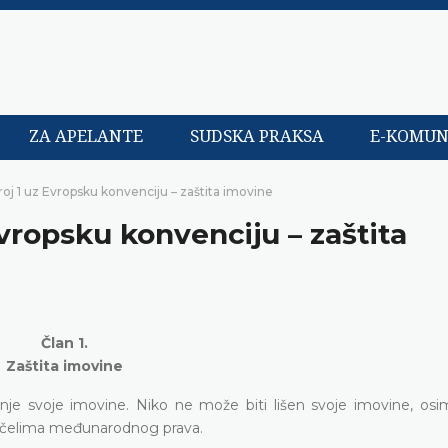
ZA APELANTE
SUDSKA PRAKSA
E-KOMUN
broj 1 uz Evropsku konvenciju – zaštita imovine
Evropsku konvenciju – zaštita
Član 1.
Zaštita imovine
anje svoje imovine. Niko ne može biti lišen svoje imovine, os
ačelima međunarodnog prava.