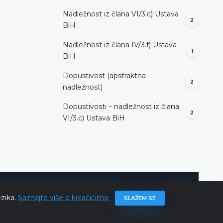
Nadležnost iz člana VI/3.c) Ustava
2
BiH
Nadležnost iz člana IV/3.f) Ustava
1
BiH
Dopustivost (apstraktna
2
nadležnost)
Dopustivosti – nadležnost iz člana
2
VI/3.c) Ustava BiH
ghts @ 2026
Ustavni sud BiH
Sva prava zadržana.
ezika.
Saznajte više o kolačićima
SLAŽEM SE