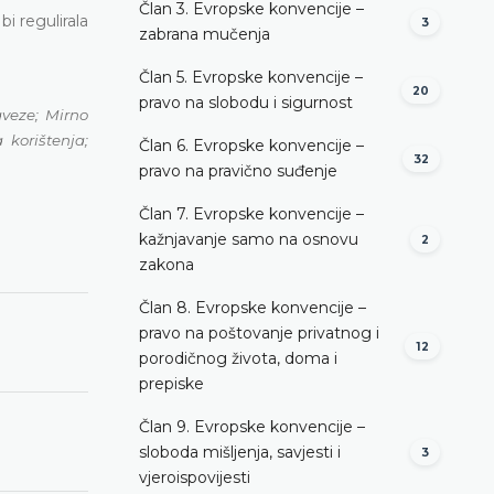
Član 3. Evropske konvencije –
i regulirala
3
zabrana mučenja
Član 5. Evropske konvencije –
20
pravo na slobodu i sigurnost
veze; Mirno
 korištenja;
Član 6. Evropske konvencije –
32
pravo na pravično suđenje
Član 7. Evropske konvencije –
kažnjavanje samo na osnovu
2
zakona
Član 8. Evropske konvencije –
pravo na poštovanje privatnog i
12
porodičnog života, doma i
prepiske
Član 9. Evropske konvencije –
sloboda mišljenja, savjesti i
3
vjeroispovijesti