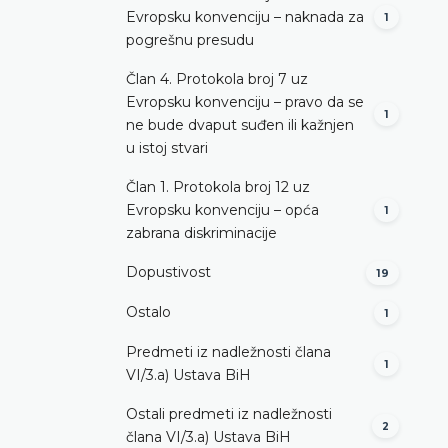
Evropsku konvenciju – naknada za
1
pogrešnu presudu
Član 4. Protokola broj 7 uz
Evropsku konvenciju – pravo da se
1
ne bude dvaput suđen ili kažnjen
u istoj stvari
Član 1. Protokola broj 12 uz
Evropsku konvenciju – opća
1
zabrana diskriminacije
Dopustivost
19
Ostalo
1
Predmeti iz nadležnosti člana
1
VI/3.а) Ustava BiH
Ostali predmeti iz nadležnosti
2
člana VI/3.а) Ustava BiH