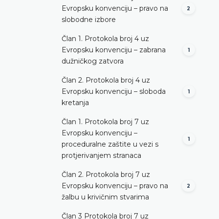
Evropsku konvenciju – pravo na
2
slobodne izbore
Član 1. Protokola broj 4 uz
Evropsku konvenciju – zabrana
1
dužničkog zatvora
Član 2. Protokola broj 4 uz
Evropsku konvenciju – sloboda
1
kretanja
Član 1. Protokola broj 7 uz
Evropsku konvenciju –
1
proceduralne zaštite u vezi s
protjerivanjem stranaca
Član 2. Protokola broj 7 uz
Evropsku konvenciju – pravo na
2
žalbu u krivičnim stvarima
Član 3 Protokola broj 7 uz