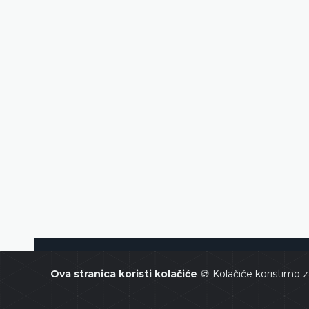
Ustavni sud Bosne i Hercegovin
Ova stranica koristi kolačiće
🍪 Kolačiće koristimo z