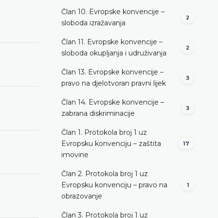
Član 10. Evropske konvencije –
2
sloboda izražavanja
Član 11. Evropske konvencije –
2
sloboda okupljanja i udruživanja
Član 13. Evropske konvencije –
3
pravo na djelotvoran pravni lijek
Član 14. Evropske konvencije –
3
zabrana diskriminacije
Član 1. Protokola broj 1 uz
Evropsku konvenciju – zaštita
17
imovine
Član 2. Protokola broj 1 uz
Evropsku konvenciju – pravo na
1
obrazovanje
Član 3. Protokola broj 1 uz