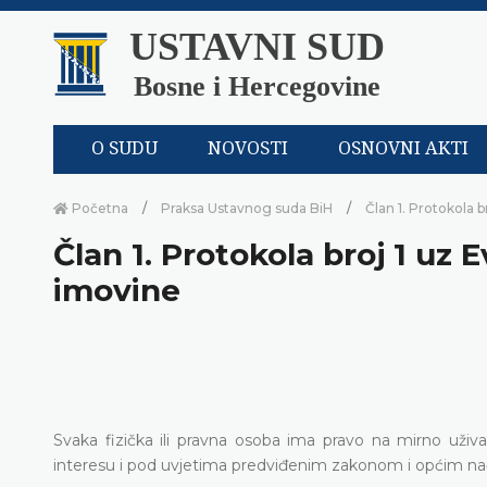
USTAVNI SUD
Bosne i Hercegovine
O SUDU
NOVOSTI
OSNOVNI AKTI
Početna
Praksa Ustavnog suda BiH
Član 1. Protokola 
Član 1. Protokola broj 1 uz 
imovine
Svaka fizička ili pravna osoba ima pravo na mirno uživ
interesu i pod uvjetima predviđenim zakonom i općim n