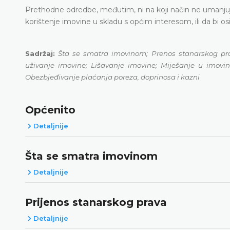
Prethodne odredbe, međutim, ni na koji način ne umanjuj
korištenje imovine u skladu s općim interesom, ili da bi osig
Sadržaj:
Šta se smatra imovinom; Prenos stanarskog pra
uživanje imovine; Lišavanje imovine; Miješanje u imovin
Obezbjeđivanje plaćanja poreza, doprinosa i kazni
Općenito
Detaljnije
Šta se smatra imovinom
Detaljnije
Prijenos stanarskog prava
Detaljnije