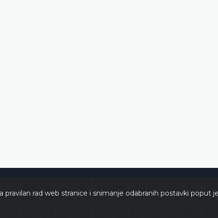
e
Copyri
a pravilan rad web stranice i snimanje odabranih postavki poput j