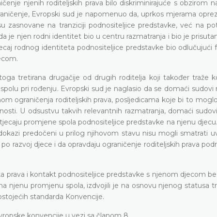
enje njenih roditeljskih prava bilo diskriminirajuće s obzirom n
graničenje, Evropski sud je napomenuo da, uprkos mjerama oprez
 zasnovane na tranziciji podnositeljice predstavke, već na pot
 je njen rodni identitet bio u centru razmatranja i bio je prisuta
ecaj rodnog identiteta podnositeljice predstavke bio odlučujući f
jecom.
oga tretirana drugačije od drugih roditelja koji također traže 
spolu pri rođenju. Evropski sud je naglasio da se domaći sudovi n
om ograničenja roditeljskih prava, posljedicama koje bi to mogl
okolnosti. U odsustvu takvih relevantnih razmatranja, domaći sudov
aju promjene spola podnositeljice predstavke na njenu djecu.
 i dokazi predočeni u prilog njihovom stavu nisu mogli smatrati uvj
 razvoj djece i da opravdaju ograničenje roditeljskih prava podn
jska prava i kontakt podnositeljice predstavke s njenom djecom be
a njenu promjenu spola, izdvojili je na osnovu njenog statusa t
 postojećih standarda Konvencije.
 Evropske konvencije u vezi sa članom 8.