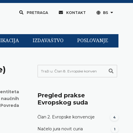
PRETRAGA
KONTAKT
BS
IKACIJA
IZDAVAŠTVO
POSLOVANJE
e)
dentiteta
Pregled prakse
h naučnih
Evropskog suda
• Povreda
Član 2. Evropske konvencije
4
Načelo jura novit curia
1