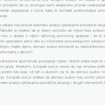
e primijetio da su stručnjaci sami eksplicitno priznali nedostat
ostatak objašnjenja o tome kako bi kontakt podnositeljice pre
vlje.
odluke nisu proveli dubinsku analizu cjelokupne porodične situac
. Također je istakao da je dobro poznato da mjere koje potpuno
 nisu u skladu s ciljem njihovog ponovnog spajanja i da bi i
 biti opravdane samo ako su motivirane preovlađujućim zahtjevo
zahtjev majke djece, domaći sudovi primijenili su najrestriktivn
og kontakta s djecom.
 podnescima spomenule postojanje mjera i dobrih praksi koje bi
omjenu spola. Međutim, Evropski sud je naveo da nije smatrao pri
a podrži bilo koje od njih s obzirom na to da domaći sudovi nis
e. Evropski sud je istakao da domaći sudovi nisu izvršili uravn
ke analize cjelokupne porodične situacije i drugih relevantnih f