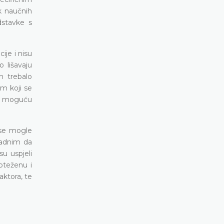
ak naučnih
dstavke s
ije i nisu
 lišavaju
h trebalo
m koji se
iju moguću
 se mogle
kladnim da
u uspjeli
oteženu i
aktora, te