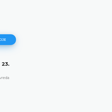
CIJE
Ortega Ortega protiv Španije (broj
36325/22, 4. decembar 2025. godine)
Neispunjavanje pozitivnih obaveza da se osigura efikasna
zaštita od diskriminacije na osnovu spola u kontekstu
zapošljavanja i jednake naknade • Kršenje člana 14.
Evropske konvencije za zaštitu ljudskih prava i osnovnih
sloboda u vezi sa članom 8. Evropske konvencije
DETALJNIJE