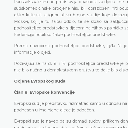
transseksualizam ne predstavlja opasnost za djecu i ne m
sudskomedicinske procjene nisu bili obrazloženi niti pouzd
oštro kritizirali, a ignorirali su brojne studije koje dok
Moskvi, koji je tu žalbu odbio, te se složio sa zaklj
podnositeljice predstavke s djecom na njihovo psihičko zd
Federacije odbili su žalbe podnositeljice predstavke.
Prema navodima podnositeljice predstavke, gđa N. je 
informacije o djeci.
Pozivajući se na čl. 8. i 14, podnositeljica predstavke j
nije bilo nužno u demokratskom društvu te da je bilo diskr
Ocjena Evropskog suda
Član 8. Evropske konvencije
Evropski sud je predstavku razmatrao samo u odnosu na di
podnesen u ime njene djece je odbačen.
Evropski sud je naveo da su domaći sudovi prilikom donoš
predstavke s djecom dali značajnu težinu psihijatrijs