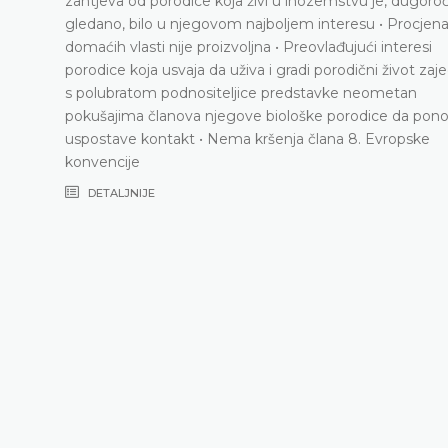
ahtjeva od porodice koja živi u inozemstvu je, dugoročno
ledano, bilo u njegovom najboljem interesu • Procjena
omaćih vlasti nije proizvoljna • Preovlađujući interesi
orodice koja usvaja da uživa i gradi porodični život zajedno
s polubratom podnositeljice predstavke neometan
pokušajima članova njegove biološke porodice da ponovo
uspostave kontakt • Nema kršenja člana 8. Evropske
konvencije
DETALJNIJE