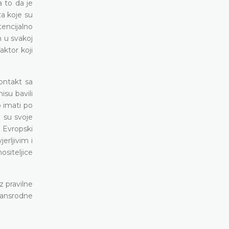
a to da je
a koje su
encijalno
n u svakoj
aktor koji
kontakt sa
isu bavili
o imati po
i su svoje
 Evropski
erljivim i
ositeljice
z pravilne
ransrodne