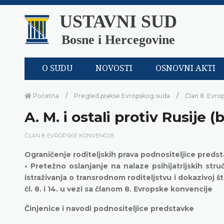
USTAVNI SUD
Bosne i Hercegovine
O SUDU
NOVOSTI
OSNOVNI AKTI
Početna
Pregled prakse Evropskog suda
Član 8. Evro
A. M. i ostali protiv Rusije (
ČLAN 8. EVROPSKE KONVENCIJE
Ograničenje roditeljskih prava podnositeljice preds
• Pretežno oslanjanje na nalaze psihijatrijskih st
istraživanja o transrodnom roditeljstvu i dokazivoj 
čl. 8. i 14. u vezi sa članom 8. Evropske konvencije
Činjenice i navodi podnositeljice predstavke