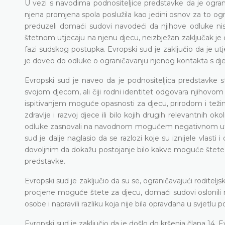
U vezi s navodima podnositeljice predstavke da je ogranič
njena promjena spola poslužila kao jedini osnov za to o
preduzeli domaći sudovi navodeći da njihove odluke nisu
štetnom utjecaju na njenu djecu, neizbježan zaključak je da
fazi sudskog postupka. Evropski sud je zaključio da je utj
je doveo do odluke o ograničavanju njenog kontakta s d
Evropski sud je naveo da je podnositeljica predstavke st
svojom djecom, ali čiji rodni identitet odgovara njihovom 
ispitivanjem moguće opasnosti za djecu, prirodom i težin
zdravlje i razvoj djece ili bilo kojih drugih relevantnih 
odluke zasnovali na navodnom mogućem negativnom utjec
sud je dalje naglasio da se razlozi koje su iznijele vlasti
dovoljnim da dokažu postojanje bilo kakve moguće štete po
predstavke.
Evropski sud je zaključio da su se, ograničavajući roditel
procjene moguće štete za djecu, domaći sudovi oslonili n
osobe i napravili razliku koja nije bila opravdana u svjetlu
Evropski sud je zaključio da je došlo do kršenja člana 14.