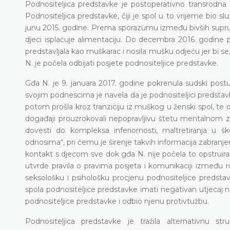
Podnositeljica predstavke je postoperativno transrodna 
Podnositeljica predstavke, čiji je spol u to vrijeme bio 
junu 2015. godine. Prema sporazumu između bivših supružn
djeci isplaćuje alimentaciju. Do decembra 2016. godine 
predstavljala kao muškarac i nosila mušku odjeću jer bi 
N. je počela odbijati posjete podnositeljice predstavke.
Gđa N. je 9. januara 2017. godine pokrenula sudski postu
svojim podnescima je navela da je podnositeljici predstav
potom prošla kroz tranziciju iz muškog u ženski spol, te 
događaji prouzrokovali nepopravljivu štetu mentalnom zdra
dovesti do kompleksa inferiornosti, maltretiranja u šk
odnosima“, pri čemu je širenje takvih informacija zabranjen
kontakt s djecom sve dok gđa N. nije počela to opstruirat
utvrde pravila o pravima posjeta i komunikaciji između rod
seksološku i psihološku procjenu podnositeljice predsta
spola podnositeljice predstavke imati negativan utjecaj n
podnositeljice predstavke i odbio njenu protivtužbu.
Podnositeljica predstavke je tražila alternativnu str