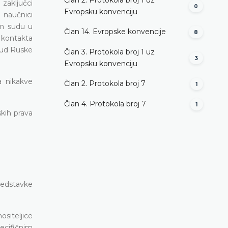
zaključci
0
Evropsku konvenciju
u naučnici
kom sudu u
Član 14. Evropske konvencije
8
 kontakta
 sud Ruske
Član 3. Protokola broj 1 uz
3
Evropsku konvenciju
a nikakve
Član 2. Protokola broj 7
1
Član 4. Protokola broj 7
1
skih prava
predstavke
siteljice
ecifičnim