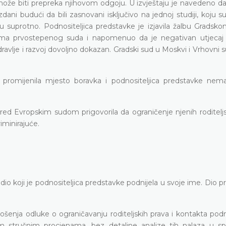
ože biti prepreka njihovom odgoju. U izvještaju je navedeno da 
ani budući da bili zasnovani isključivo na jednoj studiji, koju s
azuju suprotno. Podnositeljica predstavke je izjavila žalbu Grads
učcima prvostepenog suda i napomenuo da je negativan utjecaj
ravlje i razvoj dovoljno dokazan. Gradski sud u Moskvi i Vrhovni
promijenila mjesto boravka i podnositeljica predstavke nem
e pred Evropskim sudom prigovorila da ograničenje njenih roditelj
iminirajuće.
o koji je podnositeljica predstavke podnijela u svoje ime. Dio 
enja odluke o ograničavanju roditeljskih prava i kontakta podno
kim stručnim procjenama, bez detaljne analize tih nalaza u sp