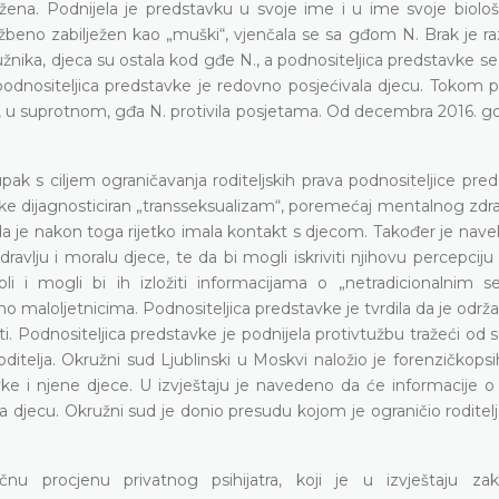
žena. Podnijela je predstavku u svoje ime i u ime svoje biološ
službeno zabilježen kao „muški“, vjenčala se sa gđom N. Brak je 
ika, djeca su ostala kod gđe N., a podnositeljica predstavke se 
podnositeljica predstavke je redovno posjećivala djecu. Tokom p
se, u suprotnom, gđa N. protivila posjetama. Od decembra 2016. 
pak s ciljem ograničavanja roditeljskih prava podnositeljice pre
ke dijagnosticiran „transseksualizam“, poremećaj mentalnog zdrav
da je nakon toga rijetko imala kontakt s djecom. Također je navel
vlju i moralu djece, te da bi mogli iskriviti njihovu percepciju
oli i mogli bi ih izložiti informacijama o „netradicionalnim s
o maloljetnicima. Podnositeljica predstavke je tvrdila da je održav
i. Podnositeljica predstavke je podnijela protivtužbu tražeći od
itelja. Okružni sud Ljublinski u Moskvi naložio je forenzičkopsihi
vke i njene djece. U izvještaju je navedeno da će informacije o
a djecu. Okružni sud je donio presudu kojom je ograničio roditel
učnu procjenu privatnog psihijatra, koji je u izvještaju zak