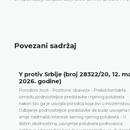
Povezani sadržaj
Y protiv Srbije (broj 28322/20, 12. maj
2026. godine)
orodični život • Pozitivne obaveze • Prekid kontakta
zmeđu podnositeljice predstavke i njenog polubrata
akon što ga je usvojila porodica koja živi u inozemstvu •
dbijanje podnositeljice predstavke da bude usvojena ne
mije nadmašiti interese samog njenog polubrata • U
atim okolnostima, usvojenje polubrata podnosioca