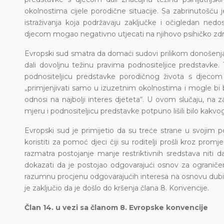
okolnostima cijele porodične situacije. Sa zabrinutošću j
istraživanja koja podržavaju zaključke i očigledan ned
djecom mogao negativno utjecati na njihovo psihičko zdra
Evropski sud smatra da domaći sudovi prilikom donošenja 
dali dovoljnu težinu pravima podnositeljice predstavke
podnositeljicu predstavke porodičnog života s djecom
„primjenjivati samo u izuzetnim okolnostima i mogle bi
odnosi na najbolji interes djeteta“. U ovom slučaju, na 
mjeru i podnositeljicu predstavke potpuno lišili bilo kakv
Evropski sud je primijetio da su treće strane u svojim
koristiti za pomoć djeci čiji su roditelji prošli kroz pr
razmatra postojanje manje restriktivnih sredstava niti d
dokazati da je postojao odgovarajući osnov za ograničenj
razumnu procjenu odgovarajućih interesa na osnovu dubins
je zaključio da je došlo do kršenja člana 8. Konvencije.
Član 14. u vezi sa članom 8. Evropske konvencije