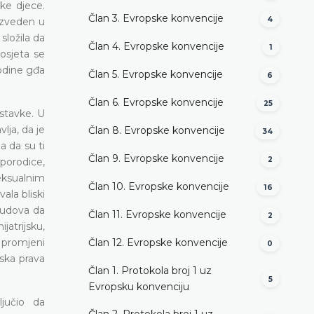
ke djece.
Član 3. Evropske konvencije
4
razveden u
složila da
Član 4. Evropske konvencije
1
osjeta se
godine gđa
Član 5. Evropske konvencije
6
Član 6. Evropske konvencije
25
dstavke. U
lja, da je
Član 8. Evropske konvencije
34
a da su ti
Član 9. Evropske konvencije
2
 porodice,
eksualnim
Član 10. Evropske konvencije
16
ala bliski
 sudova da
Član 11. Evropske konvencije
2
jatrijsku,
 promjeni
Član 12. Evropske konvencije
0
jska prava
Član 1. Protokola broj 1 uz
5
Evropsku konvenciju
ljučio da
Član 2. Protokola broj 1 uz