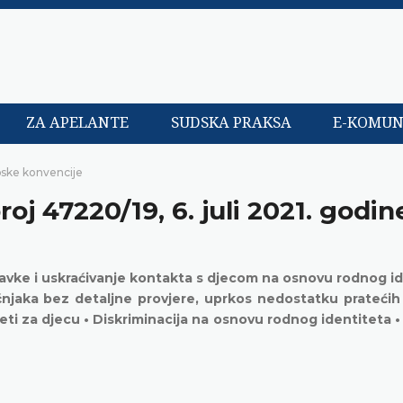
ZA APELANTE
SUDSKA PRAKSA
E-KOMUN
pske konvencije
broj 47220/19, 6. juli 2021. godin
tavke i uskraćivanje kontakta s djecom na osnovu rodnog i
ručnjaka bez detaljne provjere, uprkos nedostatku prateći
šteti za djecu • Diskriminacija na osnovu rodnog identiteta 