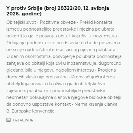
Elezi protiv Albanije (broj 17141/21, 23. lipnja
2026. godine)
Provjera imovine • Razrješenje dužnosti tužitelja •
Povreda članka 8. Europske konvencije
DETALJNIJE