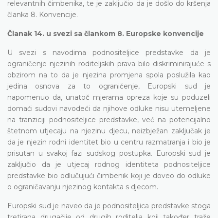
relevantnih čimbenika, te je zaključio da je došlo do kršenja
članka 8. Konvencije.
Članak 14. u svezi sa člankom 8. Europske konvencije
U svezi s navodima podnositeljice predstavke da je
ograničenje njezinih roditeljskih prava bilo diskriminirajuće s
obzirom na to da je njezina promjena spola poslužila kao
jedina osnova za to ograničenje, Europski sud je
napomenuo da, unatoč mjerama opreza koje su poduzeli
domaći sudovi navodeći da njihove odluke nisu utemeljene
na tranziciji podnositeljice predstavke, već na potencijalno
štetnom utjecaju na njezinu djecu, neizbježan zaključak je
da je njezin rodni identitet bio u centru razmatranja i bio je
prisutan u svakoj fazi sudskog postupka. Europski sud je
zaključio da je utjecaj rodnog identiteta podnositeljice
predstavke bio odlučujući čimbenik koji je doveo do odluke
o ograničavanju njezinog kontakta s djecom.
Europski sud je naveo da je podnositeljica predstavke stoga
tretirana drugačije od drugih roditelja koji također traže