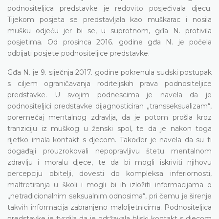
podnositeljica predstavke je redovito posjećivala djecu.
Tijekom posjeta se predstavljala kao muškarac i nosila
mušku odjeću jer bi se, u suprotnom, gđa N. protivila
posjetima. Od prosinca 2016. godine gđa N. je počela
odbijati posjete podnositeljice predstavke.
Gđa N. je 9. siječnja 2017. godine pokrenula sudski postupak
s ciljem ograničavanja roditeljskih prava podnositeljice
predstavke. U svojim podnescima je navela da je
podnositeljici predstavke dijagnosticiran „transseksualizam“,
poremećaj mentalnog zdravlja, da je potom prošla kroz
tranziciju iz muškog u ženski spol, te da je nakon toga
rijetko imala kontakt s djecom. Također je navela da su ti
događaji prouzrokovali nepopravljivu štetu mentalnom
zdravlju i moralu djece, te da bi mogli iskriviti njihovu
percepciju obitelji, dovesti do kompleksa inferiornosti,
maltretiranja u školi i mogli bi ih izložiti informacijama o
„netradicionalnim seksualnim odnosima“, pri čemu je širenje
takvih informacija zabranjeno maloljetnicima. Podnositeljica
predstavke je tvrdila da je održavala bliski kontakt s djecom