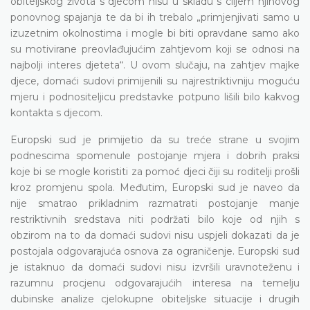
obiteljskog života s djecom nisu u skladu s ciljem njihovog
ponovnog spajanja te da bi ih trebalo „primjenjivati samo u
izuzetnim okolnostima i mogle bi biti opravdane samo ako
su motivirane preovlađujućim zahtjevom koji se odnosi na
najbolji interes djeteta“. U ovom slučaju, na zahtjev majke
djece, domaći sudovi primijenili su najrestriktivniju moguću
mjeru i podnositeljicu predstavke potpuno lišili bilo kakvog
kontakta s djecom.
Europski sud je primijetio da su treće strane u svojim
podnescima spomenule postojanje mjera i dobrih praksi
koje bi se mogle koristiti za pomoć djeci čiji su roditelji prošli
kroz promjenu spola. Međutim, Europski sud je naveo da
nije smatrao prikladnim razmatrati postojanje manje
restriktivnih sredstava niti podržati bilo koje od njih s
obzirom na to da domaći sudovi nisu uspjeli dokazati da je
postojala odgovarajuća osnova za ograničenje. Europski sud
je istaknuo da domaći sudovi nisu izvršili uravnoteženu i
razumnu procjenu odgovarajućih interesa na temelju
dubinske analize cjelokupne obiteljske situacije i drugih