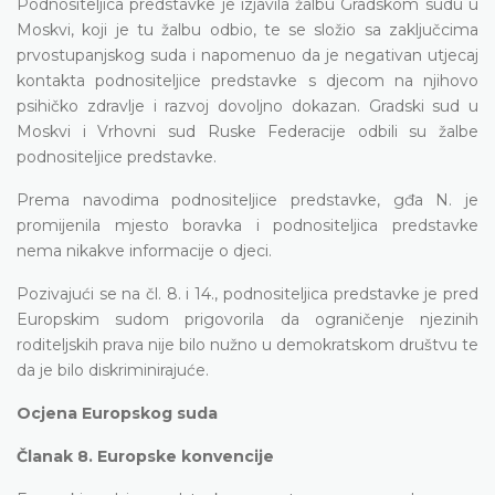
Podnositeljica predstavke je izjavila žalbu Gradskom sudu u
Moskvi, koji je tu žalbu odbio, te se složio sa zaključcima
prvostupanjskog suda i napomenuo da je negativan utjecaj
kontakta podnositeljice predstavke s djecom na njihovo
psihičko zdravlje i razvoj dovoljno dokazan. Gradski sud u
Moskvi i Vrhovni sud Ruske Federacije odbili su žalbe
podnositeljice predstavke.
Prema navodima podnositeljice predstavke, gđa N. je
promijenila mjesto boravka i podnositeljica predstavke
nema nikakve informacije o djeci.
Pozivajući se na čl. 8. i 14., podnositeljica predstavke je pred
Europskim sudom prigovorila da ograničenje njezinih
roditeljskih prava nije bilo nužno u demokratskom društvu te
da je bilo diskriminirajuće.
Ocjena Europskog suda
Članak 8. Europske konvencije