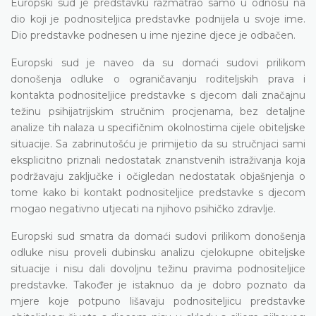
Europski sud je predstavku razmatrao samo u odnosu na
dio koji je podnositeljica predstavke podnijela u svoje ime.
Dio predstavke podnesen u ime njezine djece je odbačen.
Europski sud je naveo da su domaći sudovi prilikom
donošenja odluke o ograničavanju roditeljskih prava i
kontakta podnositeljice predstavke s djecom dali značajnu
težinu psihijatrijskim stručnim procjenama, bez detaljne
analize tih nalaza u specifičnim okolnostima cijele obiteljske
situacije. Sa zabrinutošću je primijetio da su stručnjaci sami
eksplicitno priznali nedostatak znanstvenih istraživanja koja
podržavaju zaključke i očigledan nedostatak objašnjenja o
tome kako bi kontakt podnositeljice predstavke s djecom
mogao negativno utjecati na njihovo psihičko zdravlje.
Europski sud smatra da domaći sudovi prilikom donošenja
odluke nisu proveli dubinsku analizu cjelokupne obiteljske
situacije i nisu dali dovoljnu težinu pravima podnositeljice
predstavke. Također je istaknuo da je dobro poznato da
mjere koje potpuno lišavaju podnositeljicu predstavke