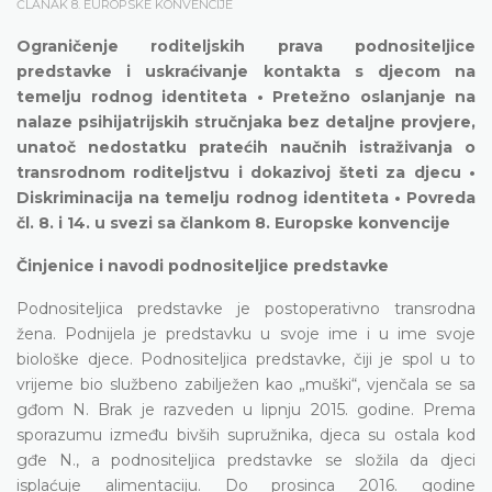
ČLANAK 8. EUROPSKE KONVENCIJE
Ograničenje roditeljskih prava podnositeljice
predstavke i uskraćivanje kontakta s djecom na
temelju rodnog identiteta • Pretežno oslanjanje na
nalaze psihijatrijskih stručnjaka bez detaljne provjere,
unatoč nedostatku pratećih naučnih istraživanja o
transrodnom roditeljstvu i dokazivoj šteti za djecu •
Diskriminacija na temelju rodnog identiteta • Povreda
čl. 8. i 14. u svezi sa člankom 8. Europske konvencije
Činjenice i navodi podnositeljice predstavke
Podnositeljica predstavke je postoperativno transrodna
žena. Podnijela je predstavku u svoje ime i u ime svoje
biološke djece. Podnositeljica predstavke, čiji je spol u to
vrijeme bio službeno zabilježen kao „muški“, vjenčala se sa
gđom N. Brak je razveden u lipnju 2015. godine. Prema
sporazumu između bivših supružnika, djeca su ostala kod
gđe N., a podnositeljica predstavke se složila da djeci
isplaćuje alimentaciju. Do prosinca 2016. godine