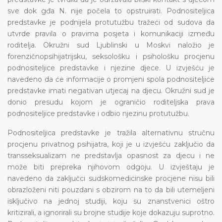
sve dok gđa N. nije počela to opstruirati. Podnositeljica
predstavke je podnijela protutužbu tražeći od sudova da
utvrde pravila o pravima posjeta i komunikaciji između
roditelja. Okružni sud Ljublinski u Moskvi naložio je
forenzičnopsihijatrijsku, seksološku i psihološku procjenu
podnositeljice predstavke i njezine djece. U izvješću je
navedeno da će informacije o promjeni spola podnositeljice
predstavke imati negativan utjecaj na djecu. Okružni sud je
donio presudu kojom je ograničio roditeljska prava
podnositeljice predstavke i odbio njezinu protutužbu.
Podnositeljica predstavke je tražila alternativnu stručnu
procjenu privatnog psihijatra, koji je u izvješću zaključio da
transseksualizam ne predstavlja opasnost za djecu i ne
može biti prepreka njihovom odgoju. U izvještaju je
navedeno da zaključci sudskomedicinske procjene nisu bili
obrazloženi niti pouzdani s obzirom na to da bili utemeljeni
isključivo na jednoj studiji, koju su znanstvenici oštro
kritizirali, a ignorirali su brojne studije koje dokazuju suprotno.