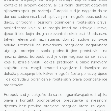
kontakt sa svojom djecom, ali čiji rodni identitet odgovara
njihovom spolu pri rođenju. Europski sud je naglasio da se
domaći sudovi nisu bavili ispitivanjem moguće opasnosti za
djecu, prirodom i težinom ograničenja roditeljskih prava,
posljedicama koje bi to moglo imati po zdravlje i razvoj
djece ili bilo kojih drugih relevantnih okolnosti. U odsustvu
takvih relevantnih razmatranja, domaći sudovi su svoje
odluke utemeljili na navodnom mogućem negativnom
utjecaju promjene spola podnositeljice predstavke na
njezinu djecu. Europski sud je dalje naglasio da se razlozi
koje su iznijele vlasti i dokazi predočeni u prilog njihovom
stajalištu nisu mogli smatrati uvjerljivim i dovoljnim da
dokažu postojanje bilo kakve moguće štete po razvoj djece
i da opravdaju ograničenje roditeljskih prava podnositeljice
predstavke.
Europski sud je zaključio da su se, ograničavajući roditeljska
prava i kontakt podnositeljice predstavke s njezinom
djecom bez pravilne procjene moguće štete za djecu,