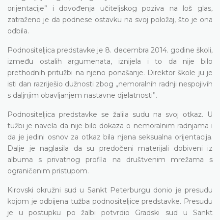
orijentacije” i dovođenja učiteljskog poziva na loš glas,
zatraženo je da podnese ostavku na svoj položaj, što je ona
odbila.
Podnositeljica predstavke je 8. decembra 2014. godine školi,
između ostalih argumenata, iznijela i to da nije bilo
prethodnih pritužbi na njeno ponašanje. Direktor škole ju je
isti dan razriješio dužnosti zbog „nemoralnih radnji nespojivih
s daljnjim obavljanjem nastavne djelatnosti”.
Podnositeljica predstavke se žalila sudu na svoj otkaz. U
tužbi je navela da nije bilo dokaza o nemoralnim radnjama i
da je jedini osnov za otkaz bila njena seksualna orijentacija.
Dalje je naglasila da su predočeni materijali dobiveni iz
albuma s privatnog profila na društvenim mrežama s
ograničenim pristupom.
Kirovski okružni sud u Sankt Peterburgu donio je presudu
kojom je odbijena tužba podnositeljice predstavke. Presudu
je u postupku po žalbi potvrdio Gradski sud u Sankt