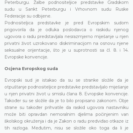
Peterburgu. Žalbe podnositeljice predstavke Gradskom
sudu u Sankt Peterburgu i Vrhovnom sudu Ruske
Federacije su odbijene.
Podnositeljica predstavke je pred Evropskim sudom
prigovorila da je odluka poslodavca o raskidu njenog
ugovora o radu predstavljala nesrazmjerno miješanje u njen
privatni život uzrokovano diskriminacijom na osnovu njene
seksualne orijentacije, što je u suprotnosti sa čl. 8. i 14.
Evropske konvencije.
Ocjena Evropskog suda
Evropski sud je istakao da su se stranke složile da je
otpuštanje podnositeljice predstavke predstavljalo miješanje
u njen privatni život u smislu člana 8. Evropske konvencije.
Također su se složile da je to bilo propisano zakonom. Obje
strane su također prihvatile da raskid ugovora nastavniku
može biti opravdan nemoralnim djelima počinjenim van
školskog okruženja i da je Zakon o radu predviđao otkaze iz
tih razloga. Međutim, nisu se složile oko toga da li je