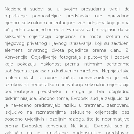
Nacionalni sudovi su u svojim presudama tvrdili da
otpuštanje podnositeljice predstavke nije opravdano
njenom seksualnom orijentacijom, već radnjama koje je ona
očigledno unaprijed odredila. Evropski sud je naglasio da se
seksualna orijentacija pojedinca ne može izolirati od
njegovog privatnog i javnog izražavanja, koji su zaštićeni
elementi privatnog života pojedinca prema članu 8.
Konvencije. Objavljivanje fotografija s putovanja i zabava
koje pokazuju naklonost prema intimnim partnerima
uobičajena je praksa na društvenim mrežama. Neprijateljska
reakcija vlasti u ovom slučaju nedvosmisleno je bila
uzrokovana nedostatkom prihvatanja seksualne orijentacije
podnositeljice predstavke i stoga je bila očigledno
diskriminirajuća. Shodno tome, Evropski sud je zaključio da
je navedeno predstavljalo razliku u tretmanu zasnovanu
isključivo na razmatranjima seksualne orijentacije bez
posebno uvjerljivih i ozbiljnih razloga, što je neprihvatljivo
prema Evropskoj konvenciji. Na kraju, Evropski sud je
zaključio da je otpuštanje podnositeljice predstavke