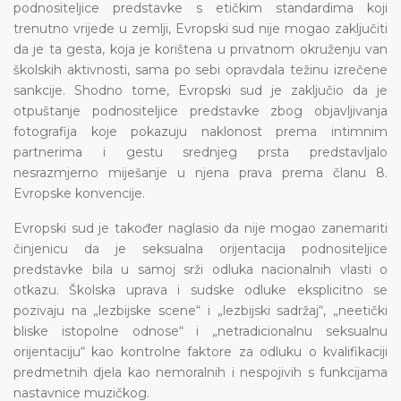
podnositeljice predstavke s etičkim standardima koji
trenutno vrijede u zemlji, Evropski sud nije mogao zaključiti
da je ta gesta, koja je korištena u privatnom okruženju van
školskih aktivnosti, sama po sebi opravdala težinu izrečene
sankcije. Shodno tome, Evropski sud je zaključio da je
otpuštanje podnositeljice predstavke zbog objavljivanja
fotografija koje pokazuju naklonost prema intimnim
partnerima i gestu srednjeg prsta predstavljalo
nesrazmjerno miješanje u njena prava prema članu 8.
Evropske konvencije.
Evropski sud je također naglasio da nije mogao zanemariti
činjenicu da je seksualna orijentacija podnositeljice
predstavke bila u samoj srži odluka nacionalnih vlasti o
otkazu. Školska uprava i sudske odluke eksplicitno se
pozivaju na „lezbijske scene“ i „lezbijski sadržaj“, „neetički
bliske istopolne odnose“ i „netradicionalnu seksualnu
orijentaciju“ kao kontrolne faktore za odluku o kvalifikaciji
predmetnih djela kao nemoralnih i nespojivih s funkcijama
nastavnice muzičkog.