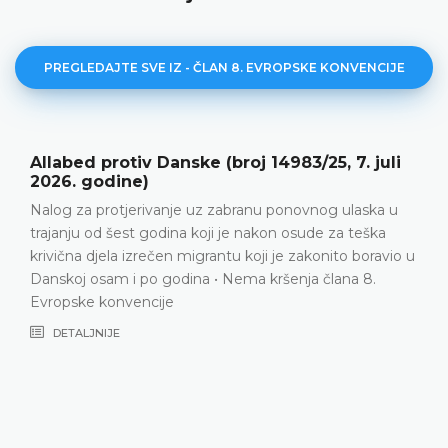
PREGLEDAJTE SVE IZ - ČLAN 8. EVROPSKE KONVENCIJE
Y protiv Srbije (broj 28322/20, 12. maj 2026.
godine)
Porodični život • Pozitivne obaveze • Prekid kontakta
između podnositeljice predstavke i njenog polubrata
nakon što ga je usvojila porodica koja živi u inozemstvu
• Odbijanje podnositeljice predstavke da bude usvojena
ne smije nadmašiti interese samog njenog polubrata •
U datim okolnostima, usvojenje polubrata podnosioca
zahtjeva od porodice koja živi u inozemstvu je,
dugoročno gledano, bilo u njegovom najboljem
interesu • Procjena domaćih vlasti nije proizvoljna •
Preovlađujući interesi porodice koja usvaja da uživa i
gradi porodični život zajedno s polubratom