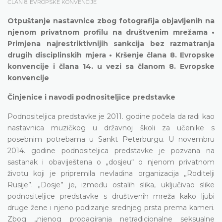
ČLAN 8. EVROPSKE KONVENCIJE
Otpuštanje nastavnice zbog fotografija objavljenih na
njenom privatnom profilu na društvenim mrežama •
Primjena najrestriktivnijih sankcija bez razmatranja
drugih disciplinskih mjera • Kršenje člana 8. Evropske
konvencije i člana 14. u vezi sa članom 8. Evropske
konvencije
Činjenice i navodi podnositeljice predstavke
Podnositeljica predstavke je 2011. godine počela da radi kao
nastavnica muzičkog u državnoj školi za učenike s
posebnim potrebama u Sankt Peterburgu. U novembru
2014. godine podnositeljica predstavke je pozvana na
sastanak i obaviještena o „dosjeu“ o njenom privatnom
životu koji je pripremila nevladina organizacija „Roditelji
Rusije”. „Dosje” je, između ostalih slika, uključivao slike
podnositeljice predstavke s društvenih mreža kako ljubi
druge žene i njeno podizanje srednjeg prsta prema kameri.
Zbog „njenog propagiranja netradicionalne seksualne