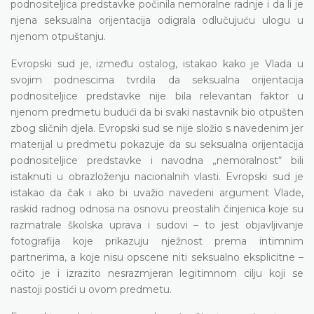
podnositeljica predstavke počinila nemoralne radnje i da li je
njena seksualna orijentacija odigrala odlučujuću ulogu u
njenom otpuštanju.
Evropski sud je, između ostalog, istakao kako je Vlada u
svojim podnescima tvrdila da seksualna orijentacija
podnositeljice predstavke nije bila relevantan faktor u
njenom predmetu budući da bi svaki nastavnik bio otpušten
zbog sličnih djela. Evropski sud se nije složio s navedenim jer
materijal u predmetu pokazuje da su seksualna orijentacija
podnositeljice predstavke i navodna „nemoralnost“ bili
istaknuti u obrazloženju nacionalnih vlasti. Evropski sud je
istakao da čak i ako bi uvažio navedeni argument Vlade,
raskid radnog odnosa na osnovu preostalih činjenica koje su
razmatrale školska uprava i sudovi – to jest objavljivanje
fotografija koje prikazuju nježnost prema intimnim
partnerima, a koje nisu opscene niti seksualno eksplicitne –
očito je i izrazito nesrazmjeran legitimnom cilju koji se
nastoji postići u ovom predmetu.