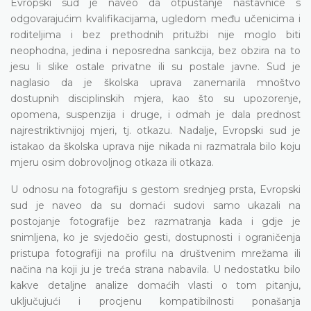
Evropski sud je naveo da otpuštanje nastavnice s
odgovarajućim kvalifikacijama, ugledom među učenicima i
roditeljima i bez prethodnih pritužbi nije moglo biti
neophodna, jedina i neposredna sankcija, bez obzira na to
jesu li slike ostale privatne ili su postale javne. Sud je
naglasio da je školska uprava zanemarila mnoštvo
dostupnih disciplinskih mjera, kao što su upozorenje,
opomena, suspenzija i druge, i odmah je dala prednost
najrestriktivnijoj mjeri, tj. otkazu. Nadalje, Evropski sud je
istakao da školska uprava nije nikada ni razmatrala bilo koju
mjeru osim dobrovoljnog otkaza ili otkaza.
U odnosu na fotografiju s gestom srednjeg prsta, Evropski
sud je naveo da su domaći sudovi samo ukazali na
postojanje fotografije bez razmatranja kada i gdje je
snimljena, ko je svjedočio gesti, dostupnosti i ograničenja
pristupa fotografiji na profilu na društvenim mrežama ili
načina na koji ju je treća strana nabavila. U nedostatku bilo
kakve detaljne analize domaćih vlasti o tom pitanju,
uključujući i procjenu kompatibilnosti ponašanja