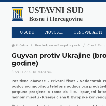
USTAVNI SUD
Bosne i Hercegovine
O SUDU
NOVOSTI
OSNOVNI AKTI
Početna
Pregled prakse Evropskog suda
Član 8. Evro
Guyvan protiv Ukrajine (br
godine)
ČLAN 8. EVROPSKE KONVENCIJE
Pozitivne obaveze • Privatni život • Nedostatak 
poslovnog mobilnog telefona podnosioca predstavk
potpune procjene o tome da li su ispunjeni krit
radnom mjestu • Kršenje člana 8. Evropske konvenci