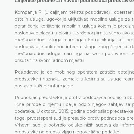
Činjenice predmeta i navodi podnosioca predstavke
Kompanija P. (u daljnjem tekstu: poslodavac) i operater 
ostalih usluga, ugovor je uključivao mobilne usluge za
ograničenja korištenja mobilnih usluga kojom je precizi
poslodavac plaćati u okviru utvrđenog limita samo ako j
međunarodnih usluga roaminga i komunikacija koji prela
poslodavac je pokrenuo internu istragu zbog činjenice da
međunarodne usluge roaminga na svom poslovnom telefo
prisutan na svom radnom mjestu.
Poslodavac je od mobilnog operatera zatražio detaljn
predstavke i naznaku zemalja u kojima su usluge roami
dostavio tražene informacije.
Podnosilac predstavke je protiv poslodavca podnio tužbu
lične prirode o njemu i da je odbio njegov zahtjev za p
podataka. U oktobru 2015. godine podnosilac predstavke
toga, prvostepeni sud je presudio protiv podnosioca pre
Vrhovni sud je potvrdio odluke nižih sudova da infor
predstavke ne predstavljaju njegove lične podatke.