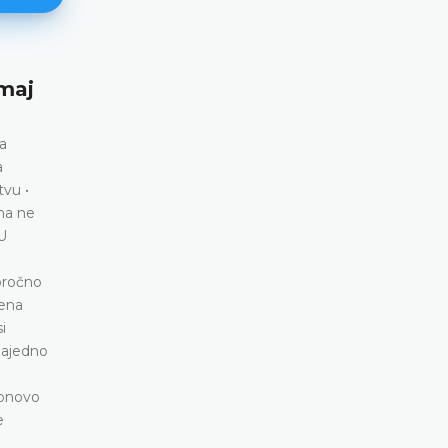
 maj
Elezi protiv Albanije (broj 17141/
juni 2026. godine)
ta
Provjera imovine • Razrješenje dužnosti tužioca 
a
člana 8. Evropske konvencije
tvu •
DETALJNIJE
na ne
U
oročno
jena
i
 zajedno
ponovo
e