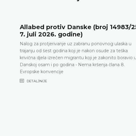
,
Allabed protiv Danske (broj 14983/2
7. juli 2026. godine)
Nalog za protjerivanje uz zabranu ponovnog ulaska u
trajanju od šest godina koji je nakon osude za teška
krivična djela izrečen migrantu koji je zakonito boravio 
a
Danskoj osam i po godina • Nema kršenja člana 8.
Evropske konvencije
DETALJNIJE