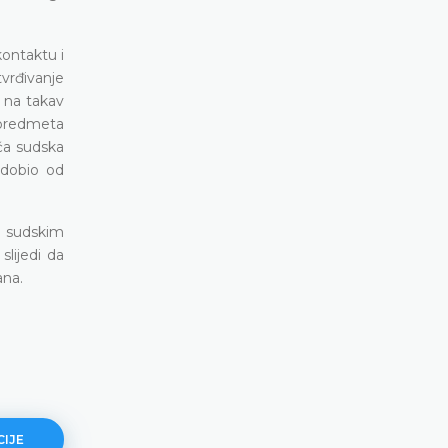
kontaktu i
vrđivanje
 na takav
z predmeta
ća sudska
 dobio od
d sudskim
slijedi da
ana.
CIJE