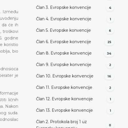
Član 3. Evropske konvencije
4
a. Između
 uvođenju
Član 4. Evropske konvencije
1
 da će ih
Član 5. Evropske konvencije
 troškovi
6
5. godine
Član 6. Evropske konvencije
25
e koristio
blja, bio
Član 8. Evropske konvencije
34
Član 9. Evropske konvencije
2
odnosioca
erater je
Član 10. Evropske konvencije
16
Član 11. Evropske konvencije
2
formacije
Član 12. Evropske konvencije
ti ličnih
1
ga. Nakon
Član 13. Evropske konvencije
1
nog suda.
odnosilac
Član 2. Protokola broj 1 uz
0