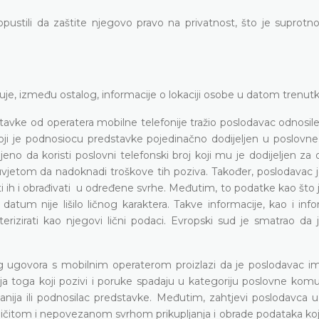
ustili da zaštite njegovo pravo na privatnost, što je suprotno
uje, između ostalog, informacije o lokaciji osobe u datom trenut
avke od operatera mobilne telefonije tražio poslodavac odnosile
i je podnosiocu predstavke pojedinačno dodijeljen u poslovne 
no da koristi poslovni telefonski broj koji mu je dodijeljen za 
d uvjetom da nadoknadi troškove tih poziva. Također, poslodavac
ti ih i obrađivati u određene svrhe. Međutim, to podatke kao što j
tum nije lišilo ličnog karaktera. Takve informacije, kao i info
izirati kao njegovi lični podaci. Evropski sud je smatrao da j
nog ugovora s mobilnim operaterom proizlazi da je poslodavac i
ja toga koji pozivi i poruke spadaju u kategoriju poslovne komun
nija ili podnosilac predstavke. Međutim, zahtjevi poslodavca u
ičitom i nepovezanom svrhom prikupljanja i obrade podataka koji