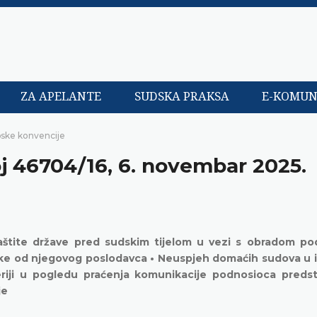
ZA APELANTE
SUDSKA PRAKSA
E-KOMUN
pske konvencije
oj 46704/16, 6. novembar 2025.
zaštite države pred sudskim tijelom u vezi s obradom po
e od njegovog poslodavca • Neuspjeh domaćih sudova u i
eriji u pogledu praćenja komunikacije podnosioca preds
je