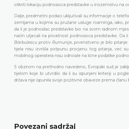
otkriti lokaciju podnosioca predstavke u inozemstvu na
Dalje, predmetni podaci uključivali su informacije o tele
zemljama u kojima su pružane usluge roaminga, iako, pre
da li je podnosilac predstavke bio na svom radnom mjest
način utjecali na privatnost podnosioca predstavke. Da li s
Bărbulescu protiv Rumunije
, prvenstveno je bilo pitan
tijela nisu izvršila potpunu procjenu tog pitanja, već 
mobilnog operatera nisu odnosile na lične podatke podno
S obzirom na prethodno navedeno, Evropski sud je zaklj
tijelom koje bi utvrdilo da li su ispunjeni kriteriji u 
država nije ispunila svoje pozitivne obaveze prema članu 
Povezani sadržaj