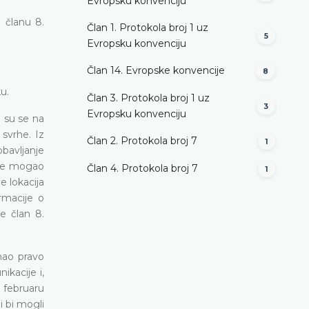
Evropsku konvenciju
 članu 8.
Član 1. Protokola broj 1 uz
5
Evropsku konvenciju
Član 14. Evropske konvencije
8
ku.
Član 3. Protokola broj 1 uz
3
Evropsku konvenciju
 su se na
svrhe. Iz
Član 2. Protokola broj 7
1
obavljanje
 je mogao
Član 4. Protokola broj 7
1
e lokacija
rmacije o
e član 8.
mao pravo
ikacije i,
 februaru
 bi mogli