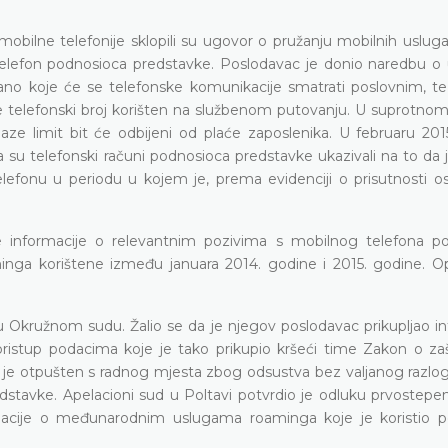
mobilne telefonije sklopili su ugovor o pružanju mobilnih uslug
 telefon podnosioca predstavke. Poslodavac je donio naredbu o
rano koje će se telefonske komunikacije smatrati poslovnim, te
e telefonski broj korišten na službenom putovanju. U suprotnom,
ze limit bit će odbijeni od plaće zaposlenika. U februaru 201
 su telefonski računi podnosioca predstavke ukazivali na to da j
nu u periodu u kojem je, prema evidenciji o prisutnosti oso
e informacije o relevantnim pozivima s mobilnog telefona p
nga korištene između januara 2014. godine i 2015. godine. Op
 Okružnom sudu. Žalio se da je njegov poslodavac prikupljao in
ristup podacima koje je tako prikupio kršeći time Zakon o zašti
 je otpušten s radnog mjesta zbog odsustva bez valjanog razlo
dstavke. Apelacioni sud u Poltavi potvrdio je odluku prvostepe
macije o međunarodnim uslugama roaminga koje je koristio p