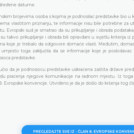
 određene datume.
fonskim brojevima osoba s kojima je podnosilac predstavke bio u 
ma vlastitom priznanju, te informacije nisu bile potrebne za ut
u. Evropski sud je smatrao da su prikupljanje i obrada podataka
u takvo prikupljanje i obrada bili opravdani u svjetlu kriterija i
je na koje je trebalo da odgovore domaće vlasti. Međutim, doma
su umjesto toga zaključila da se informacije koje je poslodavac
sioca predstavke.
učio da je podnosiocu predstavke uskraćena zaštita države pre
pogledu praćenja njegove komunikacije na radnom mjestu. Iz toga 
8. Evropske konvencije. Utvrđeno je da je došlo do kršenja tog čl
PREGLEDAJTE SVE IZ - ČLAN 8. EVROPSKE KONVEN