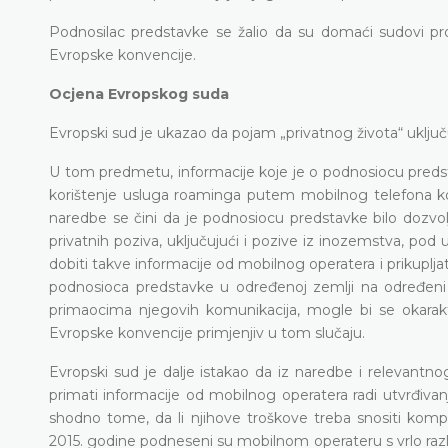
Podnosilac predstavke se žalio da su domaći sudovi prop
Evropske konvencije.
Ocjena Evropskog suda
Evropski sud je ukazao da pojam „privatnog života“ uključ
U tom predmetu, informacije koje je o podnosiocu predst
korištenje usluga roaminga putem mobilnog telefona koj
naredbe se čini da je podnosiocu predstavke bilo dozvolje
privatnih poziva, uključujući i pozive iz inozemstva, po
dobiti takve informacije od mobilnog operatera i prikuplja
podnosioca predstavke u određenoj zemlji na određeni da
primaocima njegovih komunikacija, mogle bi se okarakter
Evropske konvencije primjenjiv u tom slučaju.
Evropski sud je dalje istakao da iz naredbe i relevant
primati informacije od mobilnog operatera radi utvrđivan
shodno tome, da li njihove troškove treba snositi kompa
2015. godine podneseni su mobilnom operateru s vrlo razl