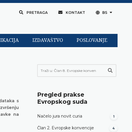
PRETRAGA
KONTAKT
BS
IKACIJA
IZDAVAŠTVO
POSLOVANJE
Pregled prakse
dataka s
Evropskog suda
zvršenju
tavke na
Načelo jura novit curia
1
Član 2. Evropske konvencije
4