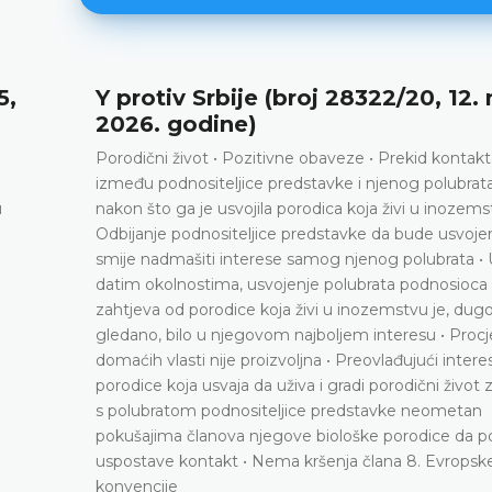
5,
Y protiv Srbije (broj 28322/20, 12.
2026. godine)
Porodični život • Pozitivne obaveze • Prekid kontak
između podnositeljice predstavke i njenog polubrat
u
nakon što ga je usvojila porodica koja živi u inozems
Odbijanje podnositeljice predstavke da bude usvoje
smije nadmašiti interese samog njenog polubrata • 
datim okolnostima, usvojenje polubrata podnosioca
zahtjeva od porodice koja živi u inozemstvu je, dug
gledano, bilo u njegovom najboljem interesu • Proc
domaćih vlasti nije proizvoljna • Preovlađujući interes
porodice koja usvaja da uživa i gradi porodični život
s polubratom podnositeljice predstavke neometan
pokušajima članova njegove biološke porodice da 
uspostave kontakt • Nema kršenja člana 8. Evropsk
konvencije