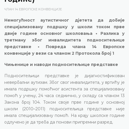
ЧЛАН 14 ЕВРОПСКЕ КОНВЕНЦИЈЕ
Немогућност аутистичног дјетета да добије
специјализовану подршку у школи током прве
двије године основног школовања • Разлика у
третману због инвалидитета подноситељице
представке • Повреда члана 14 Европске
конвенције у вези са чланом 2 Протокола број 1
Чињенице и наводи подноситељице представке
Подноситељици представке је дијагностификован
невербални аутизам. Због свог инвалидитета, у вртићу је
имала подршку помоћног асистента за специјализовану
помоћ у учењу, 24 часа седмично, у складу са чланом 13
Закона број 104. Током своје прве године у основној
школи (2010–2011) подноситељица представке није
имала специјализовану помоћ. На крају школске године
одлучено је да треба да понови припремни разред.