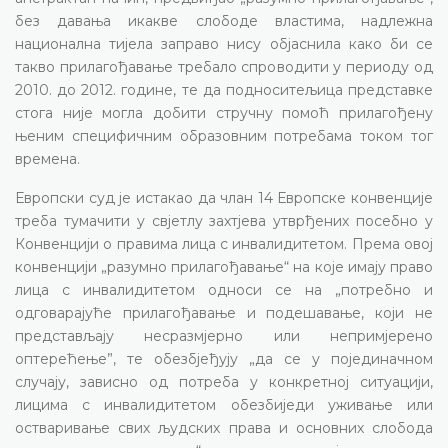
без давања икакве слободе властима, надлежна
национална тијела заправо нису објаснила како би се
такво прилагођавање требало спроводити у периоду од
2010. до 2012. године, те да подноситељица представке
стога није могла добити стручну помоћ прилагођену
њеним специфичним образовним потребама током тог
времена.
Европски суд је истакао да члан 14 Европске конвенције
треба тумачити у свјетлу захтјева утврђених посебно у
Конвенцији о правима лица с инвалидитетом. Према овој
конвенцији „разумно прилагођавање“ на које имају право
лица с инвалидитетом односи се на „потребно и
одговарајуће прилагођавање и подешавање, који не
представљају несразмјерно или непримјерено
оптерећење”, те обезбјеђују „да се у појединачном
случају, зависно од потреба у конкретној ситуацији,
лицима с инвалидитетом обезбиједи уживање или
остваривање свих људских права и основних слобода