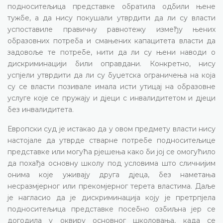
подноситељица представке обратила одбили њене
тужбе, а да нису покушали утврдити да ли су власти
успоставиле правичну равнотежу између њених
образовних потреба и смањених капацитета власти да
задовоље те потребе, нити да ли су њени наводи о
дискриминацији били оправдани. Конкретно, нису
успјели утврдити да ли су буџетска ограничења на која
су се власти позивале имала исти утицај на образовне
услуге које се пружају и дјеци с инвалидитетом и дјеци
без инвалидитета.
Европски суд је истакао да у овом предмету власти нису
настојале да утврде стварне потребе подноситељице
представке или могућа рјешења како би јој се омогућило
да похађа основну школу под условима што сличнијим
онима које уживају друга дјеца, без наметања
несразмјерног или прекомјерног терета властима. Даље
је нагласио да је дискриминација коју је претрпјела
подноситељица представке посебно озбиљна јер се
догодила у оквиру основног школовања, када се