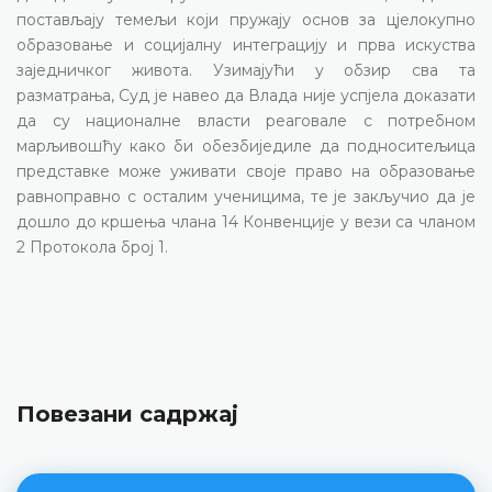
постављају темељи који пружају основ за цјелокупно
образовање и социјалну интеграцију и прва искуства
заједничког живота. Узимајући у обзир сва та
разматрања, Суд је навео да Влада није успјела доказати
да су националне власти реаговале с потребном
марљивошћу како би обезбиједиле да подноситељица
представке може уживати своје право на образовање
равноправно с осталим ученицима, те је закључио да је
дошло до кршења члана 14 Конвенције у вези са чланом
2 Протокола број 1.
Повезани садржај