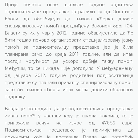
Прије почетка нове школске године родитељи
подноситељице представке затражили су од Општине
Еболи да обезбиједи да њихова кћерка добије
специјализовану помоћ предвиђену Законом број 104.
Власти су их у марту 2012. године обавијестиле да ће
бити тешко поново организовати специјализовану јавну
помоћ за подноситељицу представке јер је била
планирана само до краја 2011. године, али да ипак
постоји могућност да ускоро добије такву помоћ.
Међутим, то се никада није догодило. У међувремену,
од јануара 2012. године родитељи подноситељице
представке су плаћали приватну специјализовану помоћ
како би њихова кћерка ипак могла добити образовну
подршку.
Влада је потврдила да је подноситељица представке
имала помоћ у настави коју је школа покрила, те је
приложила рачун на износ од 476,56 евра.
Подноситељица представке је примијетила да
документи које је доставила Влада не потврђују