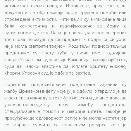
истинитост њених навода. Истакла је, прије свега, да
документи не објашњавају врсту пружене помоћи или
спроведене активности, нити да ли су ангажована лица
била компетентна и квалификована за бригу о
аутистичном дјетету. Даље је навела да износ овјерених
трошкова показује да се предметна подршка сигурно
није могла сматрати трајном. Родитељи подноситељице
представке су, поступајући у њено име, поднијели
захтјев Управном суду регије Кампанија, захтијевајући од
суда да наложи властима да исплате одштету њиховој
кћерки. Управни суд је одбио тај захтјев.
Родитељи подноситељице представке изјавили су
жалбу Државном вијећу које ју је одбило. Утврдило је да
је захтјев за накнаду штете био нејасан и да није доказао
узрочно-посљедичну везу између недостатка
специјализоване помоћи и наводне штете. Такође је
пресуђено да одговорност регије није могла настати јер
се морала суочити са смањењем ресурса које је