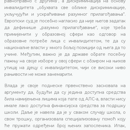
равноправно с другима“, а дискриминација на основу
инвалидитета „обухвата све облике дискриминације,
укључујући и ускраћивање разумног прилагођавања”.
Европски суд је посебно нагласио да није његов задатак
да дефинише „разумно прилагођавање“, које треба
примијенити у образовној сфери као одговор на
образовне потребе лица с инвалидитетом, те да су
националне власти у много бољој позицији од њега да то
учине. Међутим, важно је да државе обрате посебну
пажњу на своје изборе у овој сфери с обзиром на њихов
утицај на дјецу с инвалидитетом, чији се високи ниво
рањивости не може занемарити.
Влада је своје поднеске првенствено засновала на
аргументу да, будући да су једина доступна средства
била намијењена лицима која пате од АЛС-а, власти нису
имале лако доступна финансијска средства за подршку
школи. Даље је навела да је у сваком случају школа, о
свом трошку, организовала специјализовану помоћ коју
ће пружати одређени број њених запосленика. Ипак,