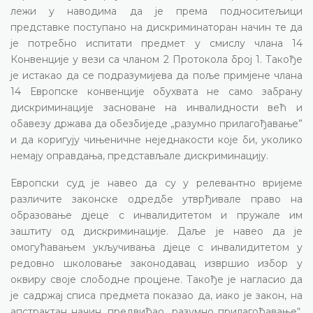
лежи у наводима да је према подноситељици
представке поступано на дискриминаторан начин те да
је потребно испитати предмет у смислу члана 14
Конвенције у вези са чланом 2 Протокола број 1. Такође
је истакао да се подразумијева да поље примјене члана
14 Европске конвенције обухвата не само забрану
дискриминације засноване на инвалидности већ и
обавезу држава да обезбиједе „разумно прилагођавање”
и да коригују чињеничне неједнакости које би, уколико
немају оправдања, представљале дискриминацију.
Европски суд је навео да су у релевантно вријеме
различите законске одредбе утврђивале право на
образовање дјеце с инвалидитетом и пружале им
заштиту од дискриминације. Даље је навео да је
омогућавањем укључивања дјеце с инвалидитетом у
редовно школовање законодавац извршио избор у
оквиру своје слободне процјене. Такође је нагласио да
је садржај списа предмета показао да, иако је закон, на
апстрактан начин, предвиђао „разумно прилагођавање“,