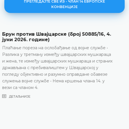
ПРЕГЛЕДАЈТЕ СВЕ ИЗ - ЧЛАН 14 ЕВРОПСКЕ
КОНВЕНЦИЈЕ
Ortega Ortega против Шпаније (број
36325/22, 4. децембар 2025. године)
Неиспуњавање позитивних обавеза да се
обезбиједи ефикасна заштита од дискриминације на
основу пола у контексту запошљавања и једнаке
накнаде • Кршење члана 14. Европске конвенције за
заштиту људских права и основних слобода у вези
са чланом 8. Европске конвенције
ДЕТАЉНИЈЕ