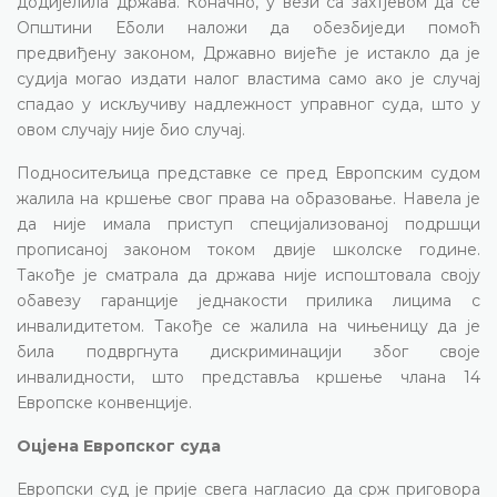
додијелила држава. Коначно, у вези са захтјевом да се
Општини Еболи наложи да обезбиједи помоћ
предвиђену законом, Државно вијеће је истакло да је
судија могао издати налог властима само ако је случај
спадао у искључиву надлежност управног суда, што у
овом случају није био случај.
Подноситељица представке се пред Европским судом
жалила на кршење свог права на образовање. Навела је
да није имала приступ специјализованој подршци
прописаној законом током двије школске године.
Такође је сматрала да држава није испоштовала своју
обавезу гаранције једнакости прилика лицима с
инвалидитетом. Такође се жалила на чињеницу да је
била подвргнута дискриминацији због своје
инвалидности, што представља кршење члана 14
Европске конвенције.
Оцјена Европског суда
Европски суд је прије свега нагласио да срж приговора