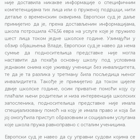
није доставила никакве информације о специфичним
компетенцијама тих лица или о пруженој подршци, нити
детаље о временским оквирима. Европски суд је даље
примијетио да је, према достављеним информацијама,
школа потрошила 476,56 евра на услуге које је пружило
шест лица током једне школске године. Узимајући у
обзир објашњења Владе, Европски суд је навео да нема
сумње да подноситељица представке није могла
наставити да похађа основну школу под условима
једнаким онима које уживају ученици без инвалидитета,
те да је та разлика у третману била посљедица њеног
инвалидитета. Такође је примијетио да током цијеле
двије школске године, осим приватне помоћи коју су
плаћали њени родитељи и низа интервенција школских
запосленика, подноситељица представке није имала
специјализовану помоћ на коју је имала право и која би
јој омогућила приступ образовним и социјалним услугама
које школа пружа равноправно с осталим ученицима.
Европски суд је навео да су управни судови којима се