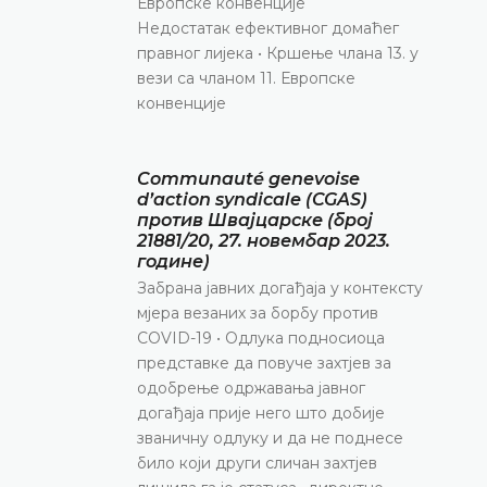
Европске конвенције
Недостатак ефективног домаћег
правног лијека • Кршење члана 13. у
вези са чланом 11. Европске
конвенције
Communauté genevoise
d’action syndicale (CGAS)
против Швајцарске (број
21881/20, 27. новембар 2023.
године)
Забрана јавних догађаја у контексту
мјера везаних за борбу против
COVID-19 • Одлука подносиоца
представке да повуче захтјев за
одобрење одржавања јавног
догађаја прије него што добије
званичну одлуку и да не поднесе
било који други сличан захтјев