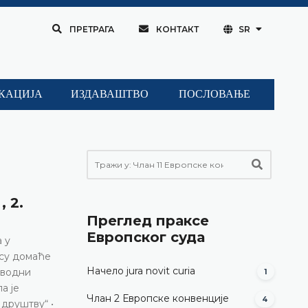
ПРЕТРАГА
КОНТАКТ
SR
КАЦИЈА
ИЗДАВАШТВО
ПОСЛОВАЊЕ
 2.
Преглед праксе
Европског суда
 у
 су домаће
Начело jura novit curia
аводни
1
а је
Члан 2 Европске конвенције
4
друштву“ •