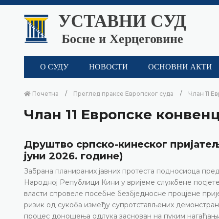
УСТАВНИ СУД
Босне и Херцеговине
О СУДУ
НОВОСТИ
ОСНОВНИ АКТИ
Почетна
Преглед праксе Европског суда
Члан 11 Е
Члан 11 Европске конвен
Друштво српско-кинеског пријатељс
јуни 2026. године)
Забрана планираних јавних протеста подносиоца пред
Народној Републици Кини у вријеме службене посјете
власти спровеле посебне безбједносне процјене прије
ризик од сукоба између супротстављених демонстранат
процес доношења одлука заснован на пуким нагађањи