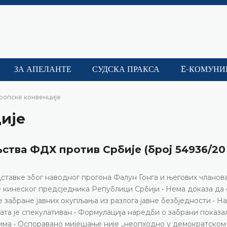
ЗА АПЕЛАНТЕ
СУДСКА ПРАКСА
E-КОМУНИ
вропске конвенције
ције
тва ФДХ против Србије (број 54936/20 ,
ставке због наводног прогона Фалун Гонга и његових чланова
 кинеског предсједника Републици Србији • Нема доказа да
 забране јавних окупљања из разлога јавне безбједности • Н
а је спекулативан • Формулација наредби о забрани показал
ма • Оспоравано мијешање није „неопходно у демократском 