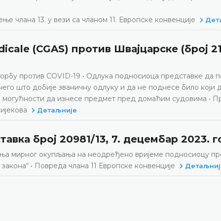
е члана 13. у вези са чланом 11. Европске конвенције
Дет
icale (CGAS) против Швајцарске (број 21
а борбу против COVID-19 • Одлука подносиоца представке да 
него што добије званичну одлуку и да не поднесе било који 
“ и могућности да изнесе предмет пред домаћим судовима • 
ијекова
Детаљније
авка број 20981/13, 7. децембар 2023. 
вања мирног окупљања на неодређено вријеме подносиоцу пр
закона“ • Повреда члана 11 Европске конвенције
Детаљниј