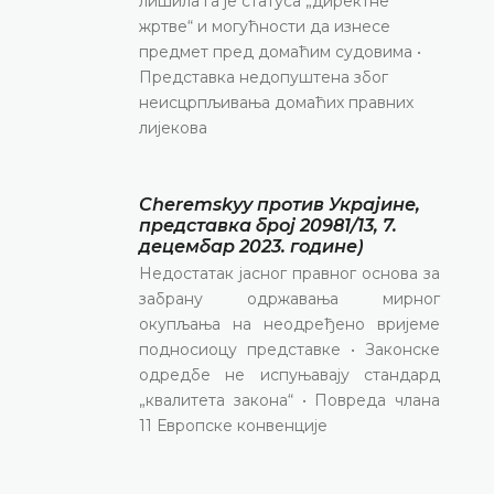
лишила га је статуса „директне
жртве“ и могућности да изнесе
предмет пред домаћим судовима •
Представка недопуштена због
неисцрпљивања домаћих правних
лијекова
Cheremskyy против Украјине,
представка број 20981/13, 7.
децембар 2023. године)
Недостатак јасног правног основа за
забрану одржавања мирног
окупљања на неодређено вријеме
подносиоцу представке • Законске
одредбе не испуњавају стандард
„квалитета закона“ • Повреда члана
11 Европске конвенције