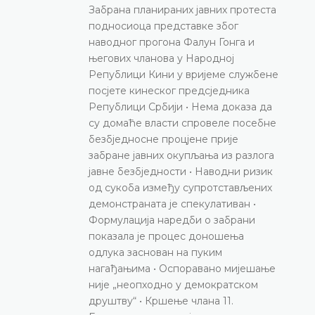
Забрана планираних јавних протеста
подносиоца представке због
наводног прогона Фалун Гонга и
његових чланова у Народној
Републици Кини у вријеме службене
посјете кинеског предсједника
Републици Србији • Нема доказа да
су домаће власти спровеле посебне
безбједносне процјене прије
забране јавних окупљања из разлога
јавне безбједности • Наводни ризик
од сукоба између супротстављених
демонстраната је спекулативан •
Формулација наредби о забрани
показала је процес доношења
одлука заснован на пуким
нагађањима • Оспоравано мијешање
није „неопходно у демократском
друштву“ • Кршење члана 11.