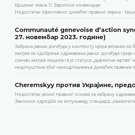
Кршење члана 11. Европске конвенције
Недостатак ефективног домаћег правног лијека • Кршењ
Communauté genevoise d’action synd
27. новембар 2023. године)
Забрана јавних догађаја у контексту мјера везаних з
захтјев за одобрење одржавања јавног догађаја прије 
сличан захтјев лишила га је статуса „директне жртве
недопуштена због неисцрпљивања домаћих правних л
Cheremskyy против Украјине, предст
Недостатак јасног правног основа за забрану одржа
Законске одредбе не испуњавају стандард „квалитета 