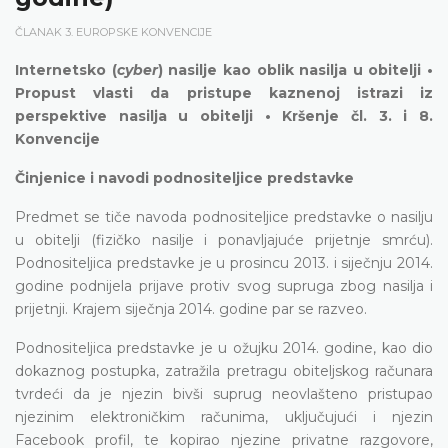
ČLANAK 3. EUROPSKE KONVENCIJE
Internetsko (
cyber
) nasilje kao oblik nasilja u obitelji •
Propust vlasti da pristupe kaznenoj istrazi iz
perspektive nasilja u obitelji • Kršenje čl. 3. i 8.
Konvencije
Činjenice i navodi podnositeljice predstavke
Predmet se tiče navoda podnositeljice predstavke o nasilju
u obitelji (fizičko nasilje i ponavljajuće prijetnje smrću).
Podnositeljica predstavke je u prosincu 2013. i siječnju 2014.
godine podnijela prijave protiv svog supruga zbog nasilja i
prijetnji. Krajem siječnja 2014. godine par se razveo.
Podnositeljica predstavke je u ožujku 2014. godine, kao dio
dokaznog postupka, zatražila pretragu obiteljskog računara
tvrdeći da je njezin bivši suprug neovlašteno pristupao
njezinim elektroničkim računima, uključujući i njezin
Facebook profil, te kopirao njezine privatne razgovore,