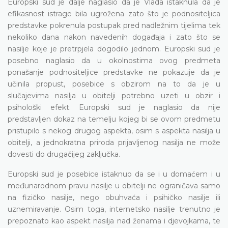
Europski sud je dalje naglasio da je Vlada istaknula da je
efikasnost istrage bila ugrožena zato što je podnositeljica
predstavke pokrenula postupak pred nadležnim tijelima tek
nekoliko dana nakon navedenih događaja i zato što se
nasilje koje je pretrpjela dogodilo jednom. Europski sud je
posebno naglasio da u okolnostima ovog predmeta
ponašanje podnositeljice predstavke ne pokazuje da je
učinila propust, posebice s obzirom na to da je u
slučajevima nasilja u obitelji potrebno uzeti u obzir i
psihološki efekt. Europski sud je naglasio da nije
predstavljen dokaz na temelju kojeg bi se ovom predmetu
pristupilo s nekog drugog aspekta, osim s aspekta nasilja u
obitelji, a jednokratna priroda prijavljenog nasilja ne može
dovesti do drugačijeg zaključka.
Europski sud je posebice istaknuo da se i u domaćem i u
međunarodnom pravu nasilje u obitelji ne ograničava samo
na fizičko nasilje, nego obuhvaća i psihičko nasilje ili
uznemiravanje. Osim toga, internetsko nasilje trenutno je
prepoznato kao aspekt nasilja nad ženama i djevojkama, te