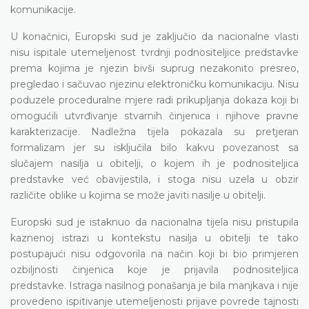
komunikacije.
U konačnici, Europski sud je zaključio da nacionalne vlasti
nisu ispitale utemeljenost tvrdnji podnositeljice predstavke
prema kojima je njezin bivši suprug nezakonito presreo,
pregledao i sačuvao njezinu elektroničku komunikaciju. Nisu
poduzele proceduralne mjere radi prikupljanja dokaza koji bi
omogućili utvrđivanje stvarnih činjenica i njihove pravne
karakterizacije. Nadležna tijela pokazala su pretjeran
formalizam jer su isključila bilo kakvu povezanost sa
slučajem nasilja u obitelji, o kojem ih je podnositeljica
predstavke već obavijestila, i stoga nisu uzela u obzir
različite oblike u kojima se može javiti nasilje u obitelji.
Europski sud je istaknuo da nacionalna tijela nisu pristupila
kaznenoj istrazi u kontekstu nasilja u obitelji te tako
postupajući nisu odgovorila na način koji bi bio primjeren
ozbiljnosti činjenica koje je prijavila podnositeljica
predstavke. Istraga nasilnog ponašanja je bila manjkava i nije
provedeno ispitivanje utemeljenosti prijave povrede tajnosti