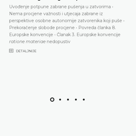
ne pušenja u zatvorima •
Diskriminacija na temelju
 utjecaja zabrane iz
Domaći pravni okvir nije
nomije zatvorenika koji puše •
orijentaciju kao motiv za
ocjene • Povreda članka 8.
Povreda članka 3. Europ
lanak 3. Europske konvencije
člankom 14. Konvencije
stiv
DETALJNIJE