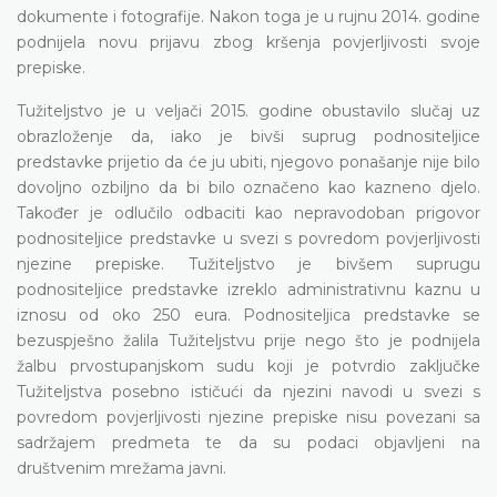
dokumente i fotografije. Nakon toga je u rujnu 2014. godine
podnijela novu prijavu zbog kršenja povjerljivosti svoje
prepiske.
Tužiteljstvo je u veljači 2015. godine obustavilo slučaj uz
obrazloženje da, iako je bivši suprug podnositeljice
predstavke prijetio da će ju ubiti, njegovo ponašanje nije bilo
dovoljno ozbiljno da bi bilo označeno kao kazneno djelo.
Također je odlučilo odbaciti kao nepravodoban prigovor
podnositeljice predstavke u svezi s povredom povjerljivosti
njezine prepiske. Tužiteljstvo je bivšem suprugu
podnositeljice predstavke izreklo administrativnu kaznu u
iznosu od oko 250 eura. Podnositeljica predstavke se
bezuspješno žalila Tužiteljstvu prije nego što je podnijela
žalbu prvostupanjskom sudu koji je potvrdio zaključke
Tužiteljstva posebno ističući da njezini navodi u svezi s
povredom povjerljivosti njezine prepiske nisu povezani sa
sadržajem predmeta te da su podaci objavljeni na
društvenim mrežama javni.