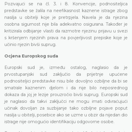
Pozivajući se na čl. 3. i 8. Konvencije, podnositeljica
predstavke se žalila na neefikasnost kaznene istrage zbog
nasilja u obitelji koje je pretrpjela. Navela je da njezina
osobna sigurnost nije bila adekvatno osigurana. Također je
kritizirala odbijanje vlasti da razmotre njezinu prijavu u svezi
s kršenjem njezinih prava na povjerljivost prepiske koje je
učinio njezin bivši suprug.
Ocjena Europskog suda
Europski sud je, između ostalog, naglasio da je
prvostupanjski sud zaključio da prijetnje upućene
podnositeljici predstavke nisu bile dovoljno ozbiljne da bi se
smatrale kaznenim djelom i da nije bilo neposrednog
dokaza da joj je lezije prouzročio bivši suprug. Europski sud
je naglasio da takvi zaključci ne mogu imati odvraćujući
učinak dovoljan za suzbijanje tako ozbiljne pojave poput
nasilja u obitelji, posebice ako se uzme u obzir da nijedan dio
istrage nije omogućio identifikaciju odgovorne osobe.