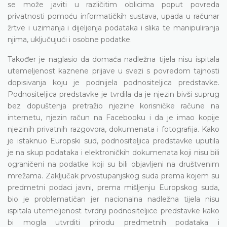
se može javiti u različitim oblicima poput povreda
privatnosti pomoću informatičkih sustava, upada u računar
žrtve i uzimanja i dijeljenja podataka i slika te manipuliranja
njima, uključujući i osobne podatke.
Također je naglasio da domaća nadležna tijela nisu ispitala
utemeljenost kaznene prijave u svezi s povredom tajnosti
dopisivanja koju je podnijela podnositeljica predstavke.
Podnositeljica predstavke je tvrdila da je njezin bivši suprug
bez dopuštenja pretražio njezine korisničke račune na
internetu, njezin račun na Facebooku i da je imao kopije
njezinih privatnih razgovora, dokumenata i fotografija. Kako
je istaknuo Europski sud, podnositeljica predstavke uputila
je na skup podataka i elektroničkih dokumenata koji nisu bili
ograničeni na podatke koji su bili objavljeni na društvenim
mrežama. Zaključak prvostupanjskog suda prema kojem su
predmetni podaci javni, prema mišljenju Europskog suda,
bio je problematičan jer nacionalna nadležna tijela nisu
ispitala utemeljenost tvrdnji podnositeljice predstavke kako
bi mogla utvrditi prirodu predmetnih podataka i