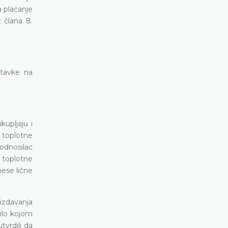
a plaćanje
 člana 8.
stavke na
upljaju i
 toplotne
odnosilac
 toplotne
nese lične
 izdavanja
ilo kojom
vrdili da