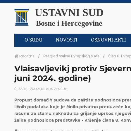
USTAVNI SUD
Bosne i Hercegovine
O SUDU
NOVOSTI
OSNOVNI AKTI
Početna
Pregled prakse Evropskog suda
Član 8. Evro
Vlaisavljevikj protiv Sjever
juni 2024. godine)
ČLAN 8. EVROPSKE KONVENCIJE
Propust domaćih sudova da zaštite podnosioca pred
ličnih podataka koje je činilo privatno preduzeće koj
račune za stalnu naknadu za grijanje uprkos njegovim
žalbe podnosioca predstavke • Kršenje člana 8. Kon