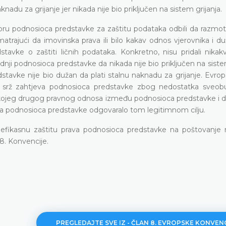
nadu za grijanje jer nikada nije bio priključen na sistem grijanja.
voru podnosioca predstavke za zaštitu podataka odbili da razmotr
matrajući da imovinska prava ili bilo kakav odnos vjerovnika i du
tavke o zaštiti ličnih podataka. Konkretno, nisu pridali nikak
nji podnosioca predstavke da nikada nije bio priključen na siste
dstavke nije bio dužan da plati stalnu naknadu za grijanje. Evrop
ali srž zahtjeva podnosioca predstavke zbog nedostatka sveo
bilo kojeg drugog pravnog odnosa između podnosioca predstavke i 
taka podnosioca predstavke odgovaralo tom legitimnom cilju.
li efikasnu zaštitu prava podnosioca predstavke na poštovanje
8. Konvencije.
PREGLEDAJTE SVE IZ - ČLAN 8. EVROPSKE KONVEN