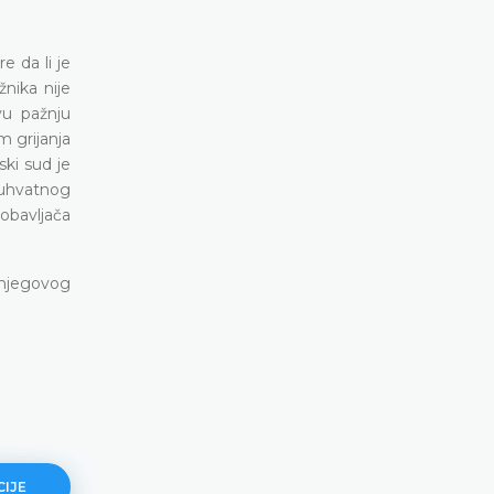
e da li je
žnika nije
vu pažnju
m grijanja
ski sud je
buhvatnog
dobavljača
 njegovog
CIJE