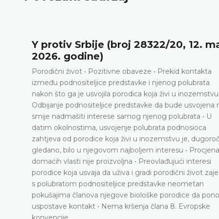
rbije (broj 28322/20, 12. maj
Elezi pro
ine)
juni 202
 • Pozitivne obaveze • Prekid kontakta
Provjera imo
eljice predstavke i njenog polubrata
člana 8. Evr
usvojila porodica koja živi u inozemstvu •
DETALJNIJ
siteljice predstavke da bude usvojena ne
 interese samog njenog polubrata • U
ma, usvojenje polubrata podnosioca
odice koja živi u inozemstvu je, dugoročno
 njegovom najboljem interesu • Procjena
ije proizvoljna • Preovlađujući interesi
vaja da uživa i gradi porodični život zajedno
odnositeljice predstavke neometan
nova njegove biološke porodice da ponovo
kt • Nema kršenja člana 8. Evropske