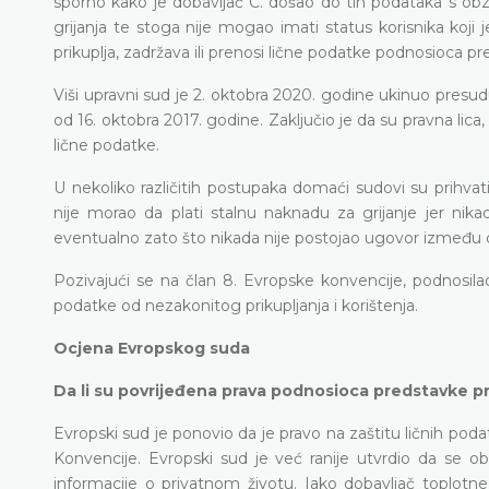
sporno kako je dobavljač C. došao do tih podataka s obz
grijanja te stoga nije mogao imati status korisnika koji 
prikuplja, zadržava ili prenosi lične podatke podnosioca p
Viši upravni sud je 2. oktobra 2020. godine ukinuo presud
od 16. oktobra 2017. godine. Zaključio je da su pravna lica, 
lične podatke.
U nekoliko različitih postupaka domaći sudovi su prihvat
nije morao da plati stalnu naknadu za grijanje jer nikad
eventualno zato što nikada nije postojao ugovor između 
Pozivajući se na član 8. Evropske konvencije, podnosilac
podatke od nezakonitog prikupljanja i korištenja.
Ocjena Evropskog suda
Da li su povrijeđena prava podnosioca predstavke p
Evropski sud je ponovio da je pravo na zaštitu ličnih po
Konvencije. Evropski sud je već ranije utvrdio da se o
informacije o privatnom životu. Iako dobavljač toplotne 