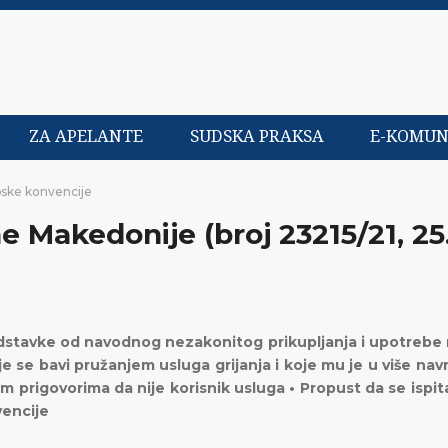
ZA APELANTE
SUDSKA PRAKSA
E-KOMUN
pske konvencije
ne Makedonije (broj 23215/21, 25
stavke od navodnog nezakonitog prikupljanja i upotrebe 
e se bavi pružanjem usluga grijanja i koje mu je u više navr
 prigovorima da nije korisnik usluga • Propust da se ispit
vencije