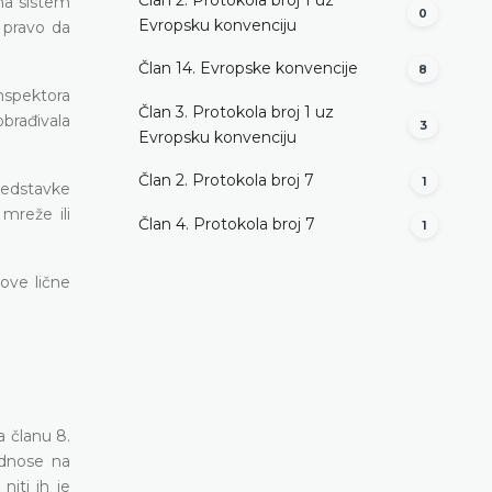
na sistem
0
Evropsku konvenciju
o pravo da
Član 14. Evropske konvencije
8
inspektora
Član 3. Protokola broj 1 uz
obrađivala
3
Evropsku konvenciju
Član 2. Protokola broj 7
1
predstavke
 mreže ili
Član 4. Protokola broj 7
1
ove lične
a članu 8.
odnose na
iti ih je