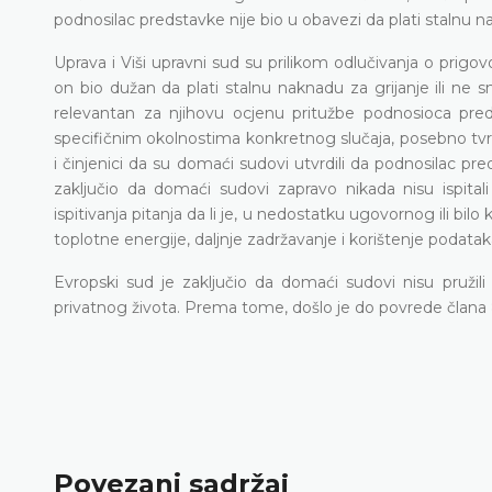
podnosilac predstavke nije bio u obavezi da plati stalnu nak
Uprava i Viši upravni sud su prilikom odlučivanja o prigo
on bio dužan da plati stalnu naknadu za grijanje ili ne s
relevantan za njihovu ocjenu pritužbe podnosioca preds
specifičnim okolnostima konkretnog slučaja, posebno tvrd
i činjenici da su domaći sudovi utvrdili da podnosilac pre
zaključio da domaći sudovi zapravo nikada nisu ispit
ispitivanja pitanja da li je, u nedostatku ugovornog ili 
toplotne energije, daljnje zadržavanje i korištenje poda
Evropski sud je zaključio da domaći sudovi nisu pruži
privatnog života. Prema tome, došlo je do povrede člana 
Povezani sadržaj