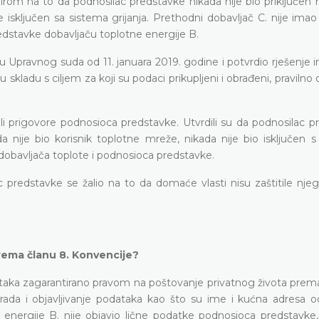
irom na to da podnosilac predstavke nikada nije bio priključen 
je isključen sa sistema grijanja. Prethodni dobavljač C. nije ima
redstavke dobavljaču toplotne energije B.
u Upravnog suda od 11. januara 2019. godine i potvrdio rješenje 
u skladu s ciljem za koji su podaci prikupljeni i obrađeni, pravilno 
ili prigovore podnosioca predstavke. Utvrdili su da podnosilac 
a nije bio korisnik toplotne mreže, nikada nije bio isključen s
dobavljača toplote i podnosioca predstavke.
 predstavke se žalio na to da domaće vlasti nisu zaštitile njeg
rema članu 8. Konvencije?
dataka zagarantirano pravom na poštovanje privatnog života prem
brada i objavljivanje podataka kao što su ime i kućna adresa 
energije B. nije objavio lične podatke podnosioca predstavke, n