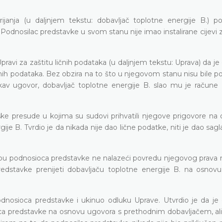
janja (u daljnjem tekstu: dobavljač toplotne energije B.) p
. Podnosilac predstavke u svom stanu nije imao instalirane cijevi z
pravi za zaštitu ličnih podataka (u daljnjem tekstu: Uprava) da je
čnih podataka. Bez obzira na to što u njegovom stanu nisu bile p
 kakav ugovor, dobavljač toplotne energije B. slao mu je račune
ske presude u kojima su sudovi prihvatili njegove prigovore na
je B. Tvrdio je da nikada nije dao lične podatke, niti je dao sag
užbu podnosioca predstavke ne nalazeći povredu njegovog prava n
redstavke prenijeti dobavljaču toplotne energije B. na osnov
odnosioca predstavke i ukinuo odluku Uprave. Utvrdio je da je 
ca predstavke na osnovu ugovora s prethodnim dobavljačem, ali 