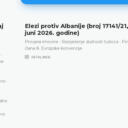
tiv Albanije (broj 17141/21, 23.
Ortega
6. godine)
36325
vine • Razrješenje dužnosti tužioca • Povreda
Neispunja
opske konvencije
zaštita o
zapošljav
E
Evropske 
sloboda 
DETALJ