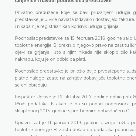
Činjenice i navodi podnosioca predstavke
Privatno preduzeće koje se bavi pružanjem usluga gri
predstavke je u više navrata izdavalo i dostavljalo fakture
i nikada nije registriran kao korisnik usluga grijanja.
Podnosilac predstavke se 15. februara 2016. godine žalio U
toplotne energije B. prekršio njegovo pravo na zaštitu li
cijevi za grijanje i što s njim nikada nije sklopio bilo
naknadu, koju je on odbio da plati.
Podnosilac predstavke je priložio dvije prvostepene sud
platne naloge izdate na zahtjev dobavljača toplotne energi
se oni obrađuju.
Inspektor Uprave je 16. oktobra 2017. godine odbio prit
ličnih podataka. Istakao je da su podaci podnosioca p
sklopljenog 2013. godine s prethodnim dobavljačem C.
Upravni sud je 11. januara 2019. godine usvojio tužbu p
toplotne energije B. zaista došao do podataka podnosio