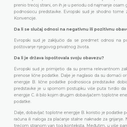
prenio trećoj strani, on ih je u periodu od najmanje osam g
podnosiocu predstavke. Evropski sud je shodno tome za
Konvencije.
Da li se slučaj odnosi na negativnu ili pozitivnu oba
Evropski sud je zaključio da se predmet odnosi na p
poštovanje njegovog privatnog života.
Da li je država ispoštovala svoju obavezu?
Evropski sud je primijetio da su prema relevantnom zako
prenose lične podatke. Dalje je naglasio da su domaći o
energije B. lične podatke podnosioca predstavke dob
predstavke je u spornom postupku više puta tvrdio da 
energije C. ili bilo kojim drugim dobavljačem toplotne en
podatke.
Dalje, dobavljač toplotne energije B. koristio je podatke p
računa ili naloga za plaćanje stalne naknade za grijanje
trećom stranom van tog konteksta. Međutim, u više par