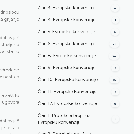
Član 3. Evropske konvencije
4
odnosiocu
a grijanje
Član 4. Evropske konvencije
1
Član 5. Evropske konvencije
6
 dobavljač
Član 6. Evropske konvencije
ostavljene
25
 za stalnu
Član 8. Evropske konvencije
34
Član 9. Evropske konvencije
2
 određene
lasnost da
Član 10. Evropske konvencije
16
Član 11. Evropske konvencije
2
a zaštitu
u ugovora
Član 12. Evropske konvencije
0
Član 1. Protokola broj 1 uz
5
dobavljač
Evropsku konvenciju
je ostalo
Član 2. Protokola broj 1 uz