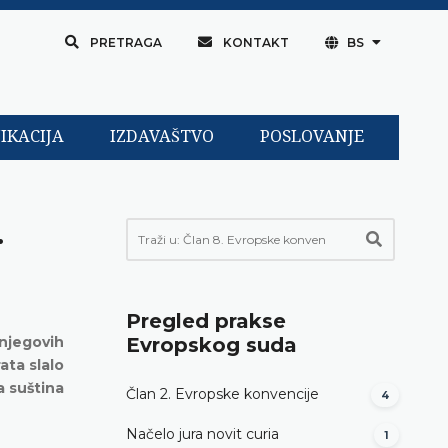
PRETRAGA
KONTAKT
BS
IKACIJA
IZDAVAŠTVO
POSLOVANJE
.
Pregled prakse
njegovih
Evropskog suda
ata slalo
a suština
Član 2. Evropske konvencije
4
Načelo jura novit curia
1