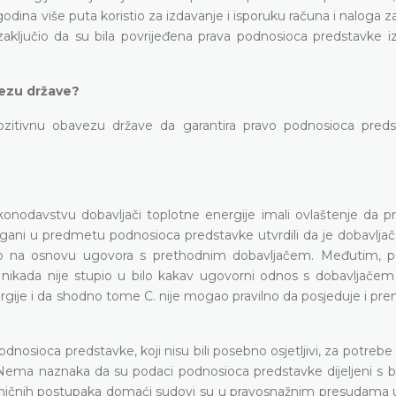
odina više puta koristio za izdavanje i isporuku računa i naloga z
ključio da su bila povrijeđena prava podnosioca predstavke iz
vezu države?
ozitivnu obavezu države da garantira pravo podnosioca pred
nodavstvu dobavljači toplotne energije imali ovlaštenje da prik
rgani u predmetu podnosioca predstavke utvrdili da je dobavljač
io na osnovu ugovora s prethodnim dobavljačem. Međutim, p
nikada nije stupio u bilo kakav ugovorni odnos s dobavljačem
ergije i da shodno tome C. nije mogao pravilno da posjeduje i pre
odnosioca predstavke, koji nisu bili posebno osjetljivi, za potrebe
. Nema naznaka da su podaci podnosioca predstavke dijeljeni s b
ničnih postupaka domaći sudovi su u pravosnažnim presudama ut