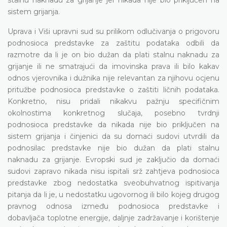
sistem grijanja.
Uprava i Viši upravni sud su prilikom odlučivanja o prigovoru
podnosioca predstavke za zaštitu podataka odbili da
razmotre da li je on bio dužan da plati stalnu naknadu za
grijanje ili ne smatrajući da imovinska prava ili bilo kakav
odnos vjerovnika i dužnika nije relevantan za njihovu ocjenu
pritužbe podnosioca predstavke o zaštiti ličnih podataka.
Konkretno, nisu pridali nikakvu pažnju specifičnim
okolnostima konkretnog slučaja, posebno tvrdnji
podnosioca predstavke da nikada nije bio priključen na
sistem grijanja i činjenici da su domaći sudovi utvrdili da
podnosilac predstavke nije bio dužan da plati stalnu
naknadu za grijanje. Evropski sud je zaključio da domaći
sudovi zapravo nikada nisu ispitali srž zahtjeva podnosioca
predstavke zbog nedostatka sveobuhvatnog ispitivanja
pitanja da li je, u nedostatku ugovornog ili bilo kojeg drugog
pravnog odnosa između podnosioca predstavke i
dobavljača toplotne energije, daljnje zadržavanje i korištenje