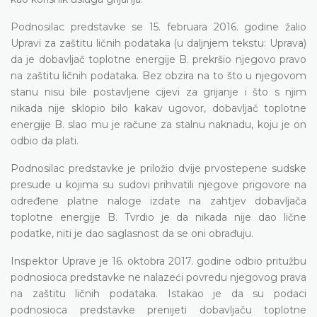
Podnosilac predstavke se 15. februara 2016. godine žalio
Upravi za zaštitu ličnih podataka (u daljnjem tekstu: Uprava)
da je dobavljač toplotne energije B. prekršio njegovo pravo
na zaštitu ličnih podataka. Bez obzira na to što u njegovom
stanu nisu bile postavljene cijevi za grijanje i što s njim
nikada nije sklopio bilo kakav ugovor, dobavljač toplotne
energije B. slao mu je račune za stalnu naknadu, koju je on
odbio da plati.
Podnosilac predstavke je priložio dvije prvostepene sudske
presude u kojima su sudovi prihvatili njegove prigovore na
određene platne naloge izdate na zahtjev dobavljača
toplotne energije B. Tvrdio je da nikada nije dao lične
podatke, niti je dao saglasnost da se oni obrađuju.
Inspektor Uprave je 16. oktobra 2017. godine odbio pritužbu
podnosioca predstavke ne nalazeći povredu njegovog prava
na zaštitu ličnih podataka. Istakao je da su podaci
podnosioca predstavke prenijeti dobavljaču toplotne