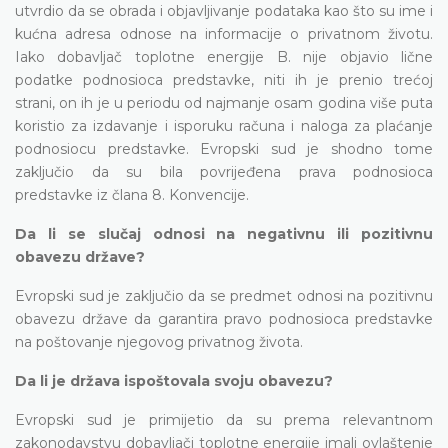
utvrdio da se obrada i objavljivanje podataka kao što su ime i
kućna adresa odnose na informacije o privatnom životu.
Iako dobavljač toplotne energije B. nije objavio lične
podatke podnosioca predstavke, niti ih je prenio trećoj
strani, on ih je u periodu od najmanje osam godina više puta
koristio za izdavanje i isporuku računa i naloga za plaćanje
podnosiocu predstavke. Evropski sud je shodno tome
zaključio da su bila povrijeđena prava podnosioca
predstavke iz člana 8. Konvencije.
Da li se slučaj odnosi na negativnu ili pozitivnu
obavezu države?
Evropski sud je zaključio da se predmet odnosi na pozitivnu
obavezu države da garantira pravo podnosioca predstavke
na poštovanje njegovog privatnog života.
Da li je država ispoštovala svoju obavezu?
Evropski sud je primijetio da su prema relevantnom
zakonodavstvu dobavljači toplotne energije imali ovlaštenje