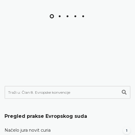
Pregled prakse Evropskog suda
Načelo jura novit curia
1