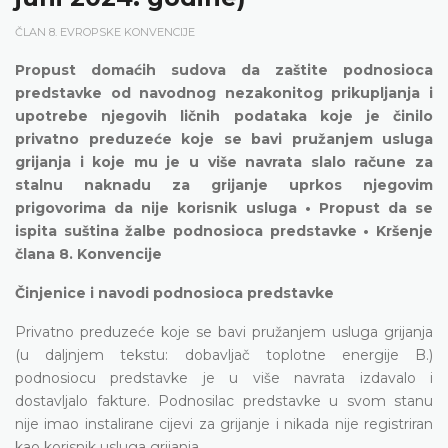
ČLAN 8. EVROPSKE KONVENCIJE
Propust domaćih sudova da zaštite podnosioca
predstavke od navodnog nezakonitog prikupljanja i
upotrebe njegovih ličnih podataka koje je činilo
privatno preduzeće koje se bavi pružanjem usluga
grijanja i koje mu je u više navrata slalo račune za
stalnu naknadu za grijanje uprkos njegovim
prigovorima da nije korisnik usluga • Propust da se
ispita suština žalbe podnosioca predstavke • Kršenje
člana 8. Konvencije
Činjenice i navodi podnosioca predstavke
Privatno preduzeće koje se bavi pružanjem usluga grijanja
(u daljnjem tekstu: dobavljač toplotne energije B.)
podnosiocu predstavke je u više navrata izdavalo i
dostavljalo fakture. Podnosilac predstavke u svom stanu
nije imao instalirane cijevi za grijanje i nikada nije registriran
kao korisnik usluga grijanja.