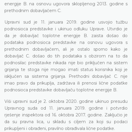
energije B. na osnovu ugovora sklopljenog 2013. godine s
prethodnim dobavljačem C.
Upravni sud je 11. januara 2019. godine usvojio tužbu
podnosioca predstavke i ukinuo odluku Uprave. Utvrdio je
da je dobavljač toplotne energije B. zaista došao do
podataka podnosioca predstavke na osnovu ugovora s
prethodnim dobavljačem, ali je ostalo sporno kako je
dobavljač C. došao do tih podataka s obzirom na to da
podnosilac predstavke nikada nije bio priključen na sistem
grijanja te stoga nije mogao imati status korisnika koji je
isključen sa sistema grijanja. Prethodni dobavljač C. nije
imao pravo da prikuplja, zadržava ili prenosi lične podatke
podnosioca predstavke dobavljaču toplotne energije B.
Viši upravni sud je 2. oktobra 2020. godine ukinuo presudu
Upravnog suda od 11. januara 2019. godine i potvrdio
rješenje inspektora od 16. oktobra 2017. godine. Zaključio je
da su pravna lica, u skladu s ciljem za koji su podaci
prikupljeni i obrađeni, pravilno obrađivala lične podatke.