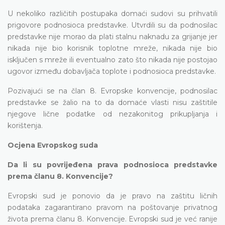
U nekoliko različitih postupaka domaći sudovi su prihvatili
prigovore podnosioca predstavke. Utvrdili su da podnosilac
predstavke nije morao da plati stalnu naknadu za grijanje jer
nikada nije bio korisnik toplotne mreže, nikada nije bio
isključen s mreže ili eventualno zato što nikada nije postojao
ugovor između dobavljača toplote i podnosioca predstavke.
Pozivajući se na član 8. Evropske konvencije, podnosilac
predstavke se žalio na to da domaće vlasti nisu zaštitile
njegove lične podatke od nezakonitog prikupljanja i
korištenja.
Ocjena Evropskog suda
Da li su povrijeđena prava podnosioca predstavke
prema članu 8. Konvencije?
Evropski sud je ponovio da je pravo na zaštitu ličnih
podataka zagarantirano pravom na poštovanje privatnog
života prema članu 8. Konvencije. Evropski sud je već ranije