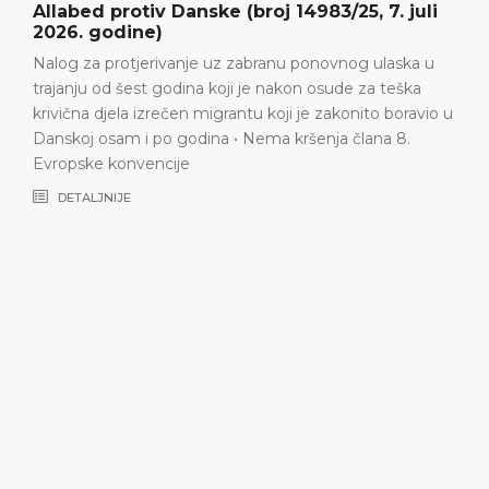
Y protiv Srbije (broj 28322/20, 12. maj 2026.
godine)
Porodični život • Pozitivne obaveze • Prekid kontakta
između podnositeljice predstavke i njenog polubrata
u
nakon što ga je usvojila porodica koja živi u inozemstvu
• Odbijanje podnositeljice predstavke da bude usvojena
ne smije nadmašiti interese samog njenog polubrata •
U datim okolnostima, usvojenje polubrata podnosioca
zahtjeva od porodice koja živi u inozemstvu je,
dugoročno gledano, bilo u njegovom najboljem
interesu • Procjena domaćih vlasti nije proizvoljna •
Preovlađujući interesi porodice koja usvaja da uživa i
gradi porodični život zajedno s polubratom
podnositeljice predstavke neometan pokušajima
članova njegove biološke porodice da ponovo
uspostave kontakt • Nema kršenja člana 8. Evropske
konvencije
DETALJNIJE