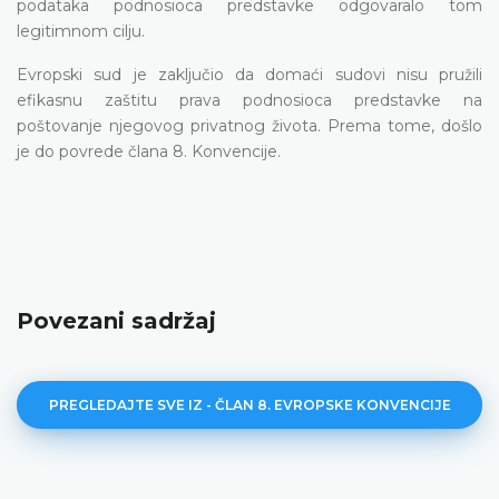
podataka podnosioca predstavke odgovaralo tom
legitimnom cilju.
Evropski sud je zaključio da domaći sudovi nisu pružili
efikasnu zaštitu prava podnosioca predstavke na
poštovanje njegovog privatnog života. Prema tome, došlo
je do povrede člana 8. Konvencije.
Povezani sadržaj
PREGLEDAJTE SVE IZ - ČLAN 8. EVROPSKE KONVENCIJE