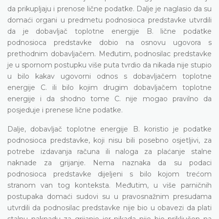
da prikupljaju i prenose lične podatke. Dalje je naglasio da su
domaći organi u predmetu podnosioca predstavke utvrdili
da je dobavljač toplotne energije B. lične podatke
podnosioca predstavke dobio na osnovu ugovora s
prethodnim dobavljačem. Međutim, podnosilac predstavke
je u spornom postupku više puta tvrdio da nikada nije stupio
u bilo kakav ugovorni odnos s dobavljačem toplotne
energije C. ili bilo kojim drugim dobavljačem toplotne
energije i da shodno tome C. nije mogao pravilno da
posjeduje i prenese lične podatke.
Dalje, dobavljač toplotne energije B. koristio je podatke
podnosioca predstavke, koji nisu bili posebno osjetljivi, za
potrebe izdavanja računa ili naloga za plaćanje stalne
naknade za grijanje. Nema naznaka da su podaci
podnosioca predstavke dijeljeni s bilo kojom trećom
stranom van tog konteksta. Međutim, u više parničnih
postupaka domaći sudovi su u pravosnažnim presudama
utvrdili da podnosilac predstavke nije bio u obavezi da plati
stalnu naknadu za grijanje jer nikada nije bio priključen na