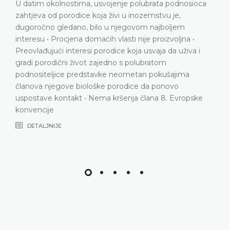
 datim okolnostima, usvojenje polubrata podnosioca
ahtjeva od porodice koja živi u inozemstvu je,
ugoročno gledano, bilo u njegovom najboljem
nteresu • Procjena domaćih vlasti nije proizvoljna •
reovlađujući interesi porodice koja usvaja da uživa i
radi porodični život zajedno s polubratom
odnositeljice predstavke neometan pokušajima
lanova njegove biološke porodice da ponovo
spostave kontakt • Nema kršenja člana 8. Evropske
onvencije
DETALJNIJE