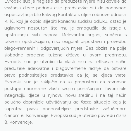
Evropski sud je naglasio da preduzete mjere nisu dovele do
vraćanja djece podnositeljici predstavke niti do ponovnog
uspostavljanja bilo kakvog kontakta s ciljem obnove odnosa.
K. K., koji je odbio slijediti konačnu sudsku odluku, ostao je
uglavnom nesputan, što mu je omogućilo da istraje u
opstruiranju svih napora. Relevantni organi, suočeni s
takvom opstrukcijom, nisu osigurali uspostavu i provedbu
blagovremenih i odgovarajućih mjera. Bez obzira na polje
slobodne procjene tužene države u ovom predmetu,
Evropski sud je utvrdio da vlasti nisu na efikasan način
preduzele adekvatne i blagovremene radnje da ostvare
pravo podnositeljice predstavke da joj se djeca vrate.
Evropski sud je zaključio da su propustom da revnosno
postupe nacionalne vlasti svojim ponašanjem favorizirale
integraciju djece u njihovu novu sredinu i na taj način
odlučno doprinijele učvršćivanju
de facto
situacije koja je
suprotna pravu podnositeljice predstavke zaštićenom
članom 8. Konvencije. Evropski sud je utvrdio povredu člana
8. Konvencije.