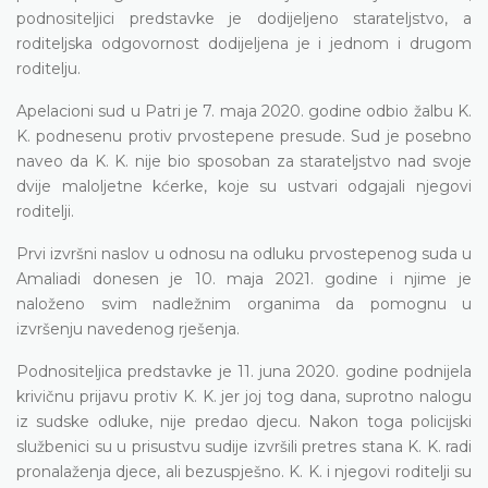
podnositeljici predstavke je dodijeljeno starateljstvo, a
roditeljska odgovornost dodijeljena je i jednom i drugom
roditelju.
Apelacioni sud u Patri je 7. maja 2020. godine odbio žalbu K.
K. podnesenu protiv prvostepene presude. Sud je posebno
naveo da K. K. nije bio sposoban za starateljstvo nad svoje
dvije maloljetne kćerke, koje su ustvari odgajali njegovi
roditelji.
Prvi izvršni naslov u odnosu na odluku prvostepenog suda u
Amaliadi donesen je 10. maja 2021. godine i njime je
naloženo svim nadležnim organima da pomognu u
izvršenju navedenog rješenja.
Podnositeljica predstavke je 11. juna 2020. godine podnijela
krivičnu prijavu protiv K. K. jer joj tog dana, suprotno nalogu
iz sudske odluke, nije predao djecu. Nakon toga policijski
službenici su u prisustvu sudije izvršili pretres stana K. K. radi
pronalaženja djece, ali bezuspješno. K. K. i njegovi roditelji su