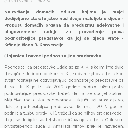
ČLAN 8. EVROPSKE KONVENCIJE
Neizvršenje domaćih odluka kojima je majci
dodijeljeno starateljstvo nad dvoje maloljetne djece •
Propust domaćih organa da preduzmu adekvatne i
blagovremene radnje za provođenje prava
podnositeljice predstavke da joj se djeca vrate •
Kršenje člana 8. Konvencije
Činjenice i navodi podnositeljice predstavke
Podnositeljica predstavke udala se za K. K. s kojim ima dvije
djevojčice. Jednom prilikom K. K. je odveo njihovu djecu kod
svojih roditelja ne dozvoljavajući podnositeljici predstavke da
ih vidi. K. K. je 13. jula 2016. godine podnio tužbu protiv
podnositeljice predstavke tražeći da mu se dodijeli stalna i
isključiva roditeljska odgovornost, uključujući starateljstvo,
dok je podnositeljica predstavke 15. maja 2017. godine
podnijela tužbu protiv K. K. tražeći da se njihov brak razvede i
da joj se dodijeli starateljstvo i izdržavanje za djecu. Odlukom
prvostepenog suda u Amaliadi njihov brak je razveden,