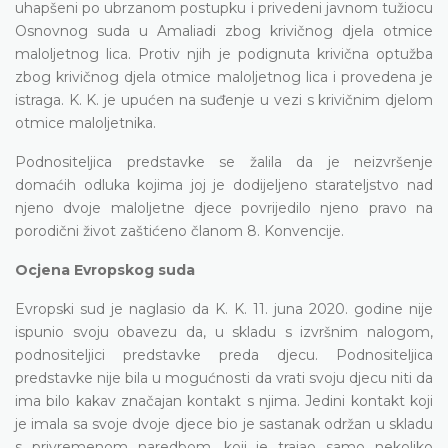
uhapšeni po ubrzanom postupku i privedeni javnom tužiocu
Osnovnog suda u Amaliadi zbog krivičnog djela otmice
maloljetnog lica. Protiv njih je podignuta krivična optužba
zbog krivičnog djela otmice maloljetnog lica i provedena je
istraga. K. K. je upućen na suđenje u vezi s krivičnim djelom
otmice maloljetnika.
Podnositeljica predstavke se žalila da je neizvršenje
domaćih odluka kojima joj je dodijeljeno starateljstvo nad
njeno dvoje maloljetne djece povrijedilo njeno pravo na
porodični život zaštićeno članom 8. Konvencije.
Ocjena Evropskog suda
Evropski sud je naglasio da K. K. 11. juna 2020. godine nije
ispunio svoju obavezu da, u skladu s izvršnim nalogom,
podnositeljici predstavke preda djecu. Podnositeljica
predstavke nije bila u mogućnosti da vrati svoju djecu niti da
ima bilo kakav značajan kontakt s njima. Jedini kontakt koji
je imala sa svoje dvoje djece bio je sastanak održan u skladu
s privremenom naredbom, koji je trajao samo nekoliko