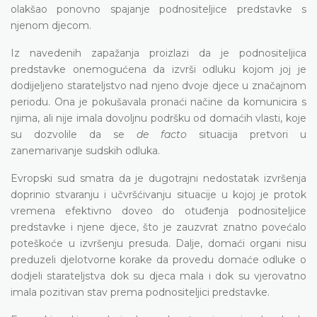
olakšao ponovno spajanje podnositeljice predstavke s
njenom djecom.
Iz navedenih zapažanja proizlazi da je podnositeljica
predstavke onemogućena da izvrši odluku kojom joj je
dodijeljeno starateljstvo nad njeno dvoje djece u značajnom
periodu. Ona je pokušavala pronaći načine da komunicira s
njima, ali nije imala dovoljnu podršku od domaćih vlasti, koje
su dozvolile da se
de facto
situacija pretvori u
zanemarivanje sudskih odluka.
Evropski sud smatra da je dugotrajni nedostatak izvršenja
doprinio stvaranju i učvršćivanju situacije u kojoj je protok
vremena efektivno doveo do otuđenja podnositeljice
predstavke i njene djece, što je zauzvrat znatno povećalo
poteškoće u izvršenju presuda. Dalje, domaći organi nisu
preduzeli djelotvorne korake da provedu domaće odluke o
dodjeli starateljstva dok su djeca mala i dok su vjerovatno
imala pozitivan stav prema podnositeljici predstavke.