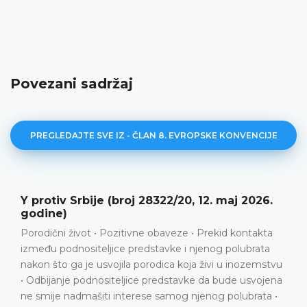
Povezani sadržaj
PREGLEDAJTE SVE IZ - ČLAN 8. EVROPSKE KONVENCIJE
 protiv Srbije (broj 28322/20, 12. maj 2026.
E
odine)
2
orodični život • Pozitivne obaveze • Prekid kontakta
P
zmeđu podnositeljice predstavke i njenog polubrata
P
akon što ga je usvojila porodica koja živi u inozemstvu
 Odbijanje podnositeljice predstavke da bude usvojena
e smije nadmašiti interese samog njenog polubrata •