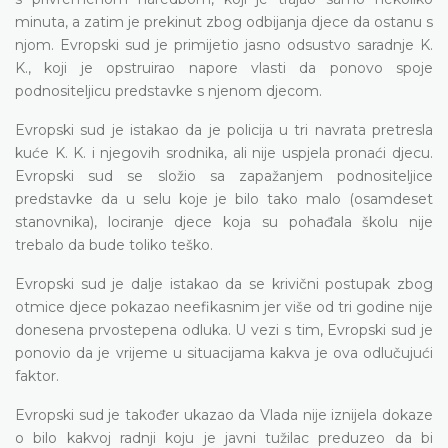
minuta, a zatim je prekinut zbog odbijanja djece da ostanu s
njom. Evropski sud je primijetio jasno odsustvo saradnje K.
K., koji je opstruirao napore vlasti da ponovo spoje
podnositeljicu predstavke s njenom djecom.
Evropski sud je istakao da je policija u tri navrata pretresla
kuće K. K. i njegovih srodnika, ali nije uspjela pronaći djecu.
Evropski sud se složio sa zapažanjem podnositeljice
predstavke da u selu koje je bilo tako malo (osamdeset
stanovnika), lociranje djece koja su pohađala školu nije
trebalo da bude toliko teško.
Evropski sud je dalje istakao da se krivični postupak zbog
otmice djece pokazao neefikasnim jer više od tri godine nije
donesena prvostepena odluka. U vezi s tim, Evropski sud je
ponovio da je vrijeme u situacijama kakva je ova odlučujući
faktor.
Evropski sud je također ukazao da Vlada nije iznijela dokaze
o bilo kakvoj radnji koju je javni tužilac preduzeo da bi