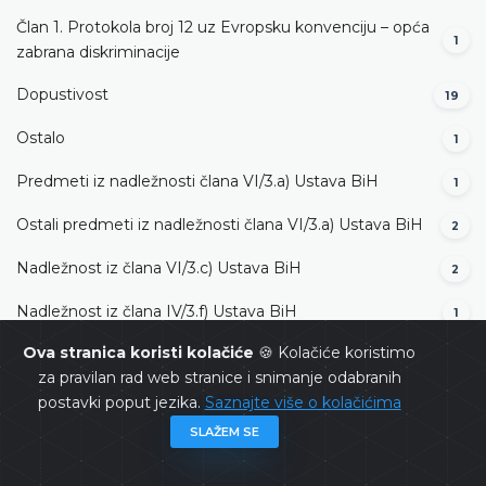
Član 1. Protokola broj 12 uz Evropsku konvenciju – opća
1
zabrana diskriminacije
Dopustivost
19
Ostalo
1
Predmeti iz nadležnosti člana VI/3.а) Ustava BiH
1
Ostali predmeti iz nadležnosti člana VI/3.а) Ustava BiH
2
Nadležnost iz člana VI/3.c) Ustava BiH
2
Nadležnost iz člana IV/3.f) Ustava BiH
1
Ova stranica koristi kolačiće
🍪 Kolačiće koristimo
Dopustivost (apstraktna nadležnost)
2
za pravilan rad web stranice i snimanje odabranih
Dopustivosti – nadležnost iz člana VI/3.c) Ustava BiH
2
postavki poput jezika.
Saznajte više o kolačićima
SLAŽEM SE