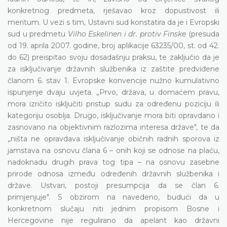
konkretnog predmeta, rješavao kroz dopustivost ili
meritum. U vezi s tim, Ustavni sud konstatira da je i Evropski
sud u predmetu
Vilho Eskelinen i dr. protiv Finske
(presuda
od 19. aprila 2007. godine, broj aplikacije 63235/00, st. od 42.
do 62) preispitao svoju dosadašnju praksu, te zaključio da je
za isključivanje državnih službenika iz zaštite predviđene
članom 6. stav 1. Evropske konvencije nužno kumulativno
ispunjenje dvaju uvjeta. „Prvo, država, u domaćem pravu,
mora izričito isključiti pristup sudu za određenu poziciju ili
kategoriju osoblja. Drugo, isključivanje mora biti opravdano i
zasnovano na objektivnim razlozima interesa države", te da
„ništa ne opravdava isključivanje običnih radnih sporova iz
jamstava na osnovu člana 6 – onih koji se odnose na plaću,
nadoknadu drugih prava tog tipa – na osnovu zasebne
prirode odnosa između određenih državnih službenika i
države. Ustvari, postoji presumpcija da se član 6.
primjenjuje". S obzirom na navedeno, budući da u
konkretnom slučaju niti jednim propisom Bosne i
Hercegovine nije regulirano da apelant kao državni