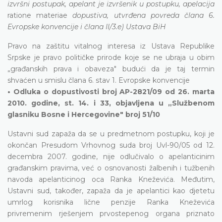
izvršni postupak, apelant je izvršenik u postupku, apelacija
ratione materiae
dopustiva, utvrđena povreda člana 6.
Evropske konvencije i člana II/3.e) Ustava BiH
Pravo na zaštitu vitalnog interesa iz Ustava Republike
Srpske je pravo političke prirode koje se ne ubraja u obim
„građanskih prava i obaveza" budući da je taj termin
shvaćen u smislu člana 6. stav 1. Evropske konvencije
• Odluka o dopustivosti broj AP-2821/09 od 26. marta
2010. godine, st. 14. i 33, objavljena u „Službenom
glasniku Bosne i Hercegovine" broj 51/10
Ustavni sud zapaža da se u predmetnom postupku, koji je
okončan Presudom Vrhovnog suda broj Uvl-90/05 od 12.
decembra 2007. godine, nije odlučivalo o apelanticinim
građanskim pravima, već o osnovanosti žalbenih i tužbenih
navoda apelanticinog oca Ranka Kneževića. Međutim,
Ustavni sud, također, zapaža da je apelantici kao djetetu
umrlog korisnika lične penzije Ranka Kneževića
privremenim rješenjem prvostepenog organa priznato