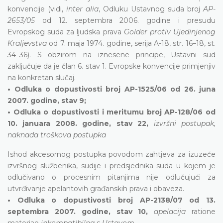
konvencije (vidi,
inter alia
, Odluku Ustavnog suda broj
AP-
2653/05
od 12. septembra 2006. godine i presudu
Evropskog suda za ljudska prava
Golder protiv Ujedinjenog
Kraljevstva
od 7. maja 1974. godine, serija A-18, str. 16–18, st.
34–36). S obzirom na iznesene principe, Ustavni sud
zaključuje da je član 6. stav 1. Evropske konvencije primjenjiv
na konkretan slučaj.
• Odluka o dopustivosti broj AP-1525/06 od 26. juna
2007. godine, stav 9;
• Odluka o dopustivosti i meritumu broj AP-128/06 od
10. januara 2008. godine, stav 22,
izvršni postupak,
naknada troškova postupka
Ishod akcesornog postupka povodom zahtjeva za izuzeće
izvršnog službenika, sudije i predsjednika suda u kojem je
odlučivano o procesnim pitanjima nije odlučujući za
utvrđivanje apelantovih građanskih prava i obaveza.
• Odluka o dopustivosti broj AP-2138/07 od 13.
septembra 2007. godine, stav 10,
apelacija
ratione
materiae
inkompatibilna s Ustavom