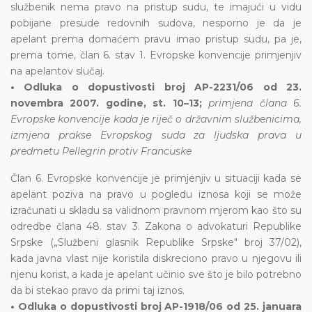
službenik nema pravo na pristup sudu, te imajući u vidu
pobijane presude redovnih sudova, nesporno je da je
apelant prema domaćem pravu imao pristup sudu, pa je,
prema tome, član 6. stav 1. Evropske konvencije primjenjiv
na apelantov slučaj.
• Odluka o dopustivosti broj AP-2231/06 od 23.
novembra 2007. godine, st. 10–13;
primjena člana 6.
Evropske konvencije kada je riječ o državnim službenicima,
izmjena prakse Evropskog suda za ljudska prava u
predmetu Pellegrin protiv Francuske
Član 6. Evropske konvencije je primjenjiv u situaciji kada se
apelant poziva na pravo u pogledu iznosa koji se može
izračunati u skladu sa validnom pravnom mjerom kao što su
odredbe člana 48. stav 3. Zakona o advokaturi Republike
Srpske („Službeni glasnik Republike Srpske" broj 37/02),
kada javna vlast nije koristila diskreciono pravo u njegovu ili
njenu korist, a kada je apelant učinio sve što je bilo potrebno
da bi stekao pravo da primi taj iznos.
• Odluka o dopustivosti broj AP-1918/06 od 25. januara