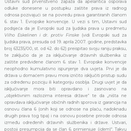
Ustavni sud prvenstveno zapaža da apelantica osporava
odluke donesene u postupku zaštite prava iz radnog
odnosa pozivajući se na povredu prava garantiranih članom
6. stav 1. Evropske konvencije. U vezi s tim, Ustavni sud
podsjeća da je Evropski sud za ljudska prava u predmetu
Vilho Eskelinen i dr. protiv Finske
(vidi Evropski sud za
ljudska prava, presuda od 19. aprila 2007. godine, predstavka
broj 63235/00, st. od 42. do 62) preispitao svoju raniju praksu,
te zaključio da je za isključivanje državnih službenika iz
zaštite predviđene članom 6. stav 1. Evropske konvencije
neophodno kumulativno ispunjenje dva uvjeta. Prvi je da
država u domaćem pravu mora izričito isključiti pristup sudu
za određenu poziciju ili kategoriju osoblja. Drugi uvjet je da
isključivanje mora biti opravdano i zasnovano na
„objektivnim razlozima interesa države“ te da „ništa ne
opravdava isključivanje običnih radnih sporova iz garancija na
osnovu člana 6 (onih koji se odnose na plaću, nadoknadu
drugih prava tog tipa) i na osnovu posebne prirode odnosa
između određenih državnih službenika i države. Ustvari,
postoji presumpcija da se član 6. primjenjuje (
idem
)“. Takvu