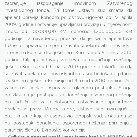
zabranjuje raspolaganje imovinom Zatvorenog
investicionog fonda. Pri tome Ustavni sud smatra da
apelant upravlja Fondom po osnovu ugovora od 22. aprila
2009. godine i ostvaruje upravljačku proviziju u mjesečnom
iznosu od 100.000,00 KM, odnosno 1.200.000,00 KM
godišnje. Iz navedenog proizlazi da je svrha apelantove
tužbe u upravnom sporu zaštita apelantovih imovinskih
interesa u koje se dira rješenjem Komisije od 9. marta 2010.
godine. Cilj apelantovog zahtjeva za odgađanje izvršenja
rješenja Komisije od 9. marta 2010. godine je također bio da
se zaštiti apelantov imovinski interes koji bi došao u pitanje
izvršenjem rješenja Komisije od 9. marta 2010. godine, čiju
zakonitost apelant osporava u glavnom postupku. Stoga,
proizlazi da je postupak za donošenje osporenog rješenja
bio odlučujući za djelotvorno ostvarivanje apelantovih
građanskih prava. Prema tome, Ustavni sud, uzimajući u
obzir kriterije koje je uspostavio Evropski sud, smatra da se
na postupak donošenja osporenog rješenja primjenjuju
garancije člana 6. Evropske konvencije.
• Odluka o dopustivosti i meritumu broj AP-1676/10 od