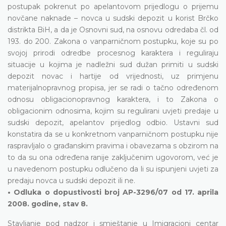
postupak pokrenut po apelantovom prijedlogu o prijemu
novčane naknade – novca u sudski depozit u korist Brčko
distrikta BiH, a da je Osnovni sud, na osnovu odredaba čl. od
193. do 200. Zakona o vanparničnom postupku, koje su po
svojoj prirodi odredbe procesnog karaktera i reguliraju
situacije u kojima je nadležni sud dužan primiti u sudski
depozit novac i hartije od vrijednosti, uz primjenu
materijalnopravnog propisa, jer se radi o tačno određenom
odnosu obligacionopravnog karaktera, i to Zakona o
obligacionim odnosima, kojim su regulirani uvjeti predaje u
sudski depozit, apelantov prijedlog odbio. Ustavni sud
konstatira da se u konkretnom vanparničnom postupku nije
raspravljalo o građanskim pravima i obavezama s obzirom na
to da su ona određena ranije zaključenim ugovorom, već je
u navedenom postupku odlučeno da li su ispunjeni uvjeti za
predaju novca u sudski depozit ili ne.
• Odluka o dopustivosti broj AP-3296/07 od 17. aprila
2008. godine, stav 8.
Stavljanje pod nadzor i smještanje u Imigracioni centar