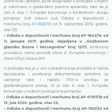
učestvovali i apelanti, pa se stoga radilo o postupku u kojem
je odlučivano o građanskim pravima apelanata, tako da je
član 6. stav 1. Evropske konvencije u konkretnom slučaju
primjenjiv (vidi Ustavni sud, Odluka o dopustivosti i
meritumu broj
AP-3528/13
od 15. septembra 2016. godine,
stav 33).
• Odluka o dopustivosti i meritumu broj AP-1842/14 od
11. januara 2017. godine, objavljena u „Službenom
glasniku Bosne i Hercegovine" broj 12/17,
konkursna
procedura, nema povrede člana 6. Evropske konvencije i
člana II/3.e) Ustava BiH
U postupku koji je u vezi s pitanjima koja proizlaze iz načina
ispunjavanja i predavanja dokumentacije potrebne za
carinjenje robe i naplatu PDV-a utvrđuju se
građanskopravna pitanja, te je član 6. stav 1. Evropske
konvencije u ovakvim postupcima primjenjiv.
• Odluka o dopustivosti i meritumu broj AP-6787/18 od
15. jula 2020. godine, stav 22;
• Odluka o dopustivosti i meritumu broj AP-1160/20 od