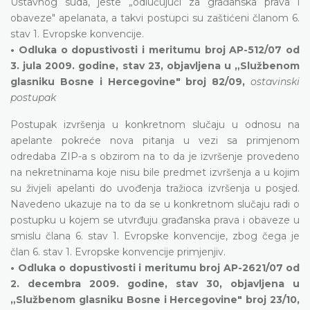
Ustavnog suda, jeste „odlučujući za građanska prava i
obaveze" apelanata, a takvi postupci su zaštićeni članom 6.
stav 1. Evropske konvencije.
• Odluka o dopustivosti i meritumu broj AP-512/07 od
3. jula 2009. godine, stav 23, objavljena u „Službenom
glasniku Bosne i Hercegovine" broj 82/09,
ostavinski
postupak
Postupak izvršenja u konkretnom slučaju u odnosu na
apelante pokreće nova pitanja u vezi sa primjenom
odredaba ZIP-a s obzirom na to da je izvršenje provedeno
na nekretninama koje nisu bile predmet izvršenja a u kojim
su živjeli apelanti do uvođenja tražioca izvršenja u posjed.
Navedeno ukazuje na to da se u konkretnom slučaju radi o
postupku u kojem se utvrđuju građanska prava i obaveze u
smislu člana 6. stav 1. Evropske konvencije, zbog čega je
član 6. stav 1. Evropske konvencije primjenjiv.
• Odluka o dopustivosti i meritumu broj AP-2621/07 od
2. decembra 2009. godine, stav 30, objavljena u
„Službenom glasniku Bosne i Hercegovine" broj 23/10,