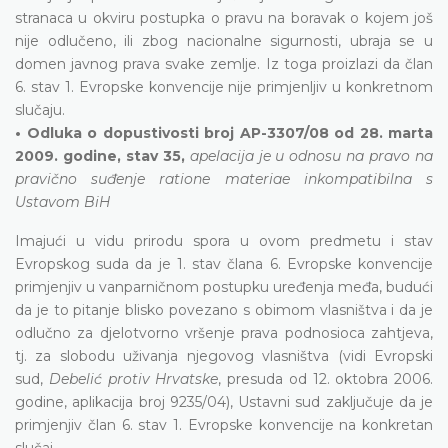
stranaca u okviru postupka o pravu na boravak o kojem još
nije odlučeno, ili zbog nacionalne sigurnosti, ubraja se u
domen javnog prava svake zemlje. Iz toga proizlazi da član
6. stav 1. Evropske konvencije nije primjenljiv u konkretnom
slučaju.
• Odluka o dopustivosti broj AP-3307/08 od 28. marta
2009. godine, stav 35,
apelacija je u odnosu na pravo na
pravično suđenje ratione materiae inkompatibilna s
Ustavom BiH
Imajući u vidu prirodu spora u ovom predmetu i stav
Evropskog suda da je 1. stav člana 6. Evropske konvencije
primjenjiv u vanparničnom postupku uređenja međa, budući
da je to pitanje blisko povezano s obimom vlasništva i da je
odlučno za djelotvorno vršenje prava podnosioca zahtjeva,
tj. za slobodu uživanja njegovog vlasništva (vidi Evropski
sud,
Debelić protiv Hrvatske
, presuda od 12. oktobra 2006.
godine, aplikacija broj 9235/04), Ustavni sud zaključuje da je
primjenjiv član 6. stav 1. Evropske konvencije na konkretan
slučaj.