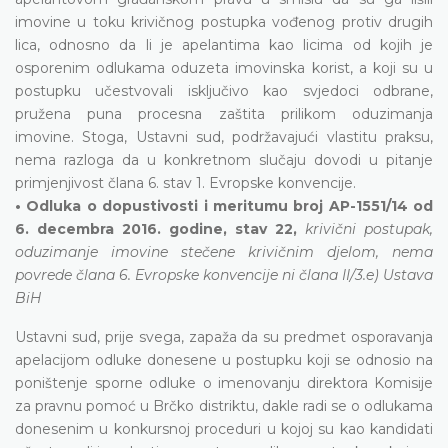
imovine u toku krivičnog postupka vođenog protiv drugih
lica, odnosno da li je apelantima kao licima od kojih je
osporenim odlukama oduzeta imovinska korist, a koji su u
postupku učestvovali isključivo kao svjedoci odbrane,
pružena puna procesna zaštita prilikom oduzimanja
imovine. Stoga, Ustavni sud, podržavajući vlastitu praksu,
nema razloga da u konkretnom slučaju dovodi u pitanje
primjenjivost člana 6. stav 1. Evropske konvencije.
• Odluka o dopustivosti i meritumu broj AP-1551/14 od
6. decembra 2016. godine, stav 22,
krivični postupak,
oduzimanje imovine stečene krivičnim djelom, nema
povrede člana 6. Evropske konvencije ni člana II/3.e) Ustava
BiH
Ustavni sud, prije svega, zapaža da su predmet osporavanja
apelacijom odluke donesene u postupku koji se odnosio na
poništenje sporne odluke o imenovanju direktora Komisije
za pravnu pomoć u Brčko distriktu, dakle radi se o odlukama
donesenim u konkursnoj proceduri u kojoj su kao kandidati