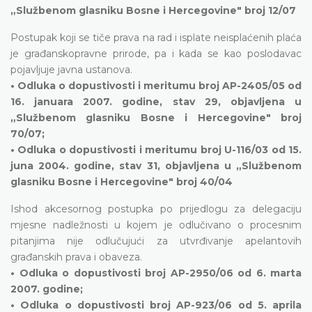
„Službenom glasniku Bosne i Hercegovine" broj 12/07
Postupak koji se tiče prava na rad i isplate neisplaćenih plaća
je građanskopravne prirode, pa i kada se kao poslodavac
pojavljuje javna ustanova.
• Odluka o dopustivosti i meritumu broj AP-2405/05 od
16. januara 2007. godine, stav 29, objavljena u
„Službenom glasniku Bosne i Hercegovine" broj
70/07;
• Odluka o dopustivosti i meritumu broj U-116/03 od 15.
juna 2004. godine, stav 31, objavljena u „Službenom
glasniku Bosne i Hercegovine" broj 40/04
Ishod akcesornog postupka po prijedlogu za delegaciju
mjesne nadležnosti u kojem je odlučivano o procesnim
pitanjima nije odlučujući za utvrđivanje apelantovih
građanskih prava i obaveza.
• Odluka o dopustivosti broj AP-2950/06 od 6. marta
2007. godine;
• Odluka o dopustivosti broj AP-923/06 od 5. aprila