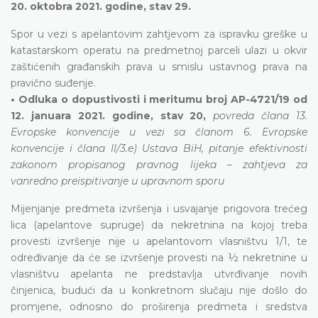
20. oktobra 2021. godine, stav 29.
Spor u vezi s apelantovim zahtjevom za ispravku greške u
katastarskom operatu na predmetnoj parceli ulazi u okvir
zaštićenih građanskih prava u smislu ustavnog prava na
pravično suđenje.
• Odluka o dopustivosti i meritumu broj AP-4721/19 od
12. januara 2021. godine, stav 20,
povreda člana 13.
Evropske konvencije u vezi sa članom 6. Evropske
konvencije i člana II/3.e) Ustava BiH, pitanje efektivnosti
zakonom propisanog pravnog lijeka – zahtjeva za
vanredno preispitivanje u upravnom sporu
Mijenjanje predmeta izvršenja i usvajanje prigovora trećeg
lica (apelantove supruge) da nekretnina na kojoj treba
provesti izvršenje nije u apelantovom vlasništvu 1/1, te
određivanje da će se izvršenje provesti na ½ nekretnine u
vlasništvu apelanta ne predstavlja utvrđivanje novih
činjenica, budući da u konkretnom slučaju nije došlo do
promjene, odnosno do proširenja predmeta i sredstva