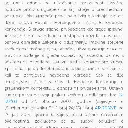
postupak odnosi na utvrđivanje osnovanosti krivične
optužbe protiv drugoapelanta koji stoga u predmetnom
postupku uživa garancije prava na pravično suđenje iz člana
II/3.e) Ustava Bosne i Hercegovine i člana 6. Evropske
konvencije. S druge strane, prvoapelant kao treće (pravno)
lice kojem je u navedenom postupku oduzeta imovina na
osnovu odredaba Zakona o oduzimanju imovine stečene
izvršenjem krivičnog djela, također, uživa garancije prava na
pravično suđenje s građanskopravnog aspekta, pa će, s
obzirom na navedeno, Ustavni sud u konkretnom slučaju
ispitati da li je predmetni postupak bio pravičan na način na
koji to zahtijevaju navedene odredbe. Što se tiče
primjenjivosti člana 6. stav 1. Evropske konvencije u
građanskom kontekstu u odnosu na prvoapelanta, Ustavni
sud se poziva na svoju praksu izraženu u odlukama broj
U-
122/03
od 27. oktobra 2004. godine (objavljena u
„Službenom glasniku BiH" broj 24/05) i broj
AP-2062/11
od
17. jula 2014. godine u kojima je, u sličnim činjeničnim
okolnostima, zaključeno da su sudovi odlučivali o
apelantovom građanskom pravu u smislu da su ga lišili