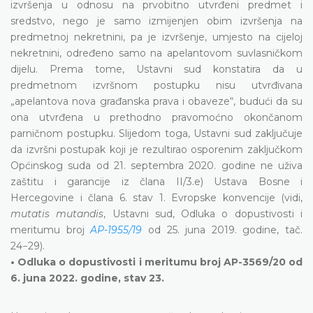
izvršenja u odnosu na prvobitno utvrđeni predmet i
sredstvo, nego je samo izmijenjen obim izvršenja na
predmetnoj nekretnini, pa je izvršenje, umjesto na cijeloj
nekretnini, određeno samo na apelantovom suvlasničkom
dijelu. Prema tome, Ustavni sud konstatira da u
predmetnom izvršnom postupku nisu utvrđivana
„apelantova nova građanska prava i obaveze“, budući da su
ona utvrđena u prethodno pravomoćno okončanom
parničnom postupku. Slijedom toga, Ustavni sud zaključuje
da izvršni postupak koji je rezultirao osporenim zaključkom
Općinskog suda od 21. septembra 2020. godine ne uživa
zaštitu i garancije iz člana II/3.e) Ustava Bosne i
Hercegovine i člana 6. stav 1. Evropske konvencije (vidi,
mutatis mutandis
, Ustavni sud, Odluka o dopustivosti i
meritumu broj
AP-1955/19
od 25. juna 2019. godine, tač.
24−29).
• Odluka o dopustivosti i meritumu broj AP-3569/20 od
6. juna 2022. godine, stav 23.