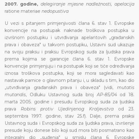
2007. godine,
delegiranje mjesne nadležnosti, apelacija
ratione materiae
nedopustiva
U vezi s pitanjem primjenjivosti člana 6. stav 1. Evropske
konvencije na postupak naknade troškova postupka u
izvršnom postupku i utvrđivanja apelantovih „građanskih
prava i obaveza" u takvom postupku, Ustavni sud ukazuje
na svoju praksu i praksu Evropskog suda za ljudska prava
prema kojima se garancije člana 6. stav 1. Evropske
konvencije primjenjuju i na postupak koji se tiče određivanja
iznosa troškova postupka, koji se mora sagledavati kao
nastavak parnice o glavnom pitanju i, u skladu s tim, kao dio
„utvrđivanja građanskih prava i obaveza" (vidi,
mutatis
mutandis
, Odluku Ustavnog suda broj
AP-85/04
od 18.
marta 2005. godine i presudu Evropskog suda za ljudska
prava
Robins protiv Ujedinjenog Kraljevstva
od 23.
septembra 1997. godine, stav 25.f). Dalje, prema praksi
Ustavnog suda i Evropskog suda za ljudska prava, izvršenje
presude koju donese bilo koji sud mora biti posmatrano kao
integralni dio „suđenja" u smislu člana 6. Evropske