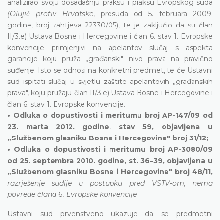
analizirao svoju dosadašnju praksu i praksu Evropskog suda
(Olujić protiv Hrvatske
, presuda od 5. februara 2009.
godine, broj zahtjeva 22330/05), te je zaključio da su član
II/3.e) Ustava Bosne i Hercegovine i član 6. stav 1. Evropske
konvencije primjenjivi na apelantov slučaj s aspekta
garancije koju pruža „građanski" nivo prava na pravično
suđenje. Isto se odnosi na konkretni predmet, te će Ustavni
sud ispitati slučaj u svjetlu zaštite apelantovih „građanskih
prava", koju pružaju član II/3.e) Ustava Bosne i Hercegovine i
član 6. stav 1. Evropske konvencije.
• Odluka o dopustivosti i meritumu broj AP-147/09 od
23. marta 2012. godine, stav 59, objavljena u
„Službenom glasniku Bosne i Hercegovine" broj 31/12;
• Odluka o dopustivosti i meritumu broj AP-3080/09
od 25. septembra 2010. godine, st. 36–39, objavljena u
„Službenom glasniku Bosne i Hercegovine" broj 48/11,
razrješenje sudije u postupku pred VSTV-om, nema
povrede člana 6. Evropske konvencije
Ustavni sud prvenstveno ukazuje da se predmetni