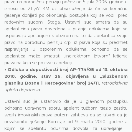
pravo na porodičnu penziju počev od 5. jula 2006. godine u
iznosu od 211,47 KM uz obrazloženje da će se konačno
rješenje donijeti po okončanju postupka koji se vodi pred
redovnim sudom. Stoga, Ustavni sud smatra da su
apelanticina prava dovedena u pitanje odlukama koje se
osporavaju apelacijom s obzirom na to da apelantica svoje
pravo na porodičnu penziju crpi iz prava koja su predmet
raspravljanja u osporenim odlukama, odnosno da se
apelantica može smatrati „indirektnom žrtvom" kršenja
prava na koja se poziva u apelaciji.
• Odluka o dopustivosti broj AP-774/08 od 13. oktobra
2010. godine, stav 26, objavljena u „Službenom
glasniku Bosne i Hercegovine" broj 24/11,
retroaktivna
uplata doprinosa
Ustavni sud je ustanovio da je u glavnom postupku,
odnosno upravnom sporu, apelant tužbom tražio zaštitu
svojih imovinskih prava putem zahtjeva da se utvrdi da je
nezakonito rješenje Komisije od 9. marta 2010. godine a
kojim se apelantu oduzima dozvola za upravljanje i