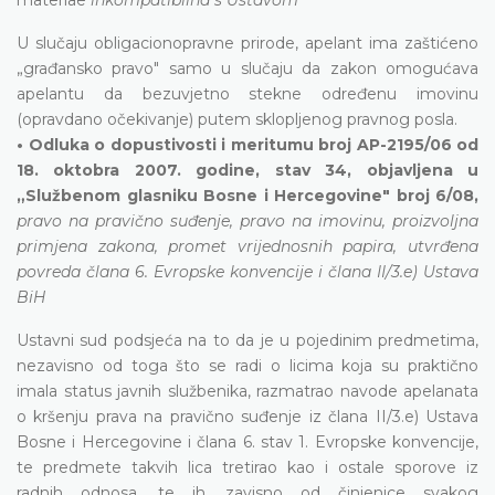
U slučaju obligacionopravne prirode, apelant ima zaštićeno
„građansko pravo" samo u slučaju da zakon omogućava
apelantu da bezuvjetno stekne određenu imovinu
(opravdano očekivanje) putem sklopljenog pravnog posla.
• Odluka o dopustivosti i meritumu broj AP-2195/06 od
18. oktobra 2007. godine, stav 34, objavljena u
„Službenom glasniku Bosne i Hercegovine" broj 6/08,
pravo na pravično suđenje, pravo na imovinu, proizvoljna
primjena zakona, promet vrijednosnih papira, utvrđena
povreda člana 6. Evropske konvencije i člana II/3.e) Ustava
BiH
Ustavni sud podsjeća na to da je u pojedinim predmetima,
nezavisno od toga što se radi o licima koja su praktično
imala status javnih službenika, razmatrao navode apelanata
o kršenju prava na pravično suđenje iz člana II/3.e) Ustava
Bosne i Hercegovine i člana 6. stav 1. Evropske konvencije,
te predmete takvih lica tretirao kao i ostale sporove iz
radnih odnosa, te ih, zavisno od činjenice svakog