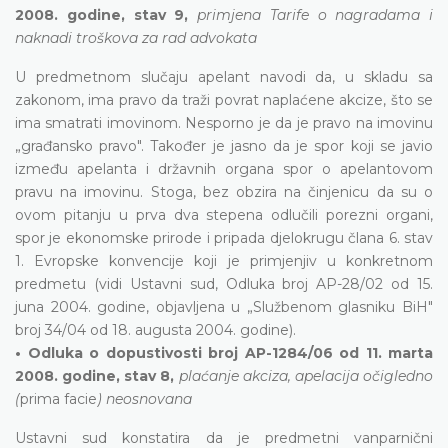
2008. godine, stav 9,
primjena Tarife o nagradama i
naknadi troškova za rad advokata
U predmetnom slučaju apelant navodi da, u skladu sa
zakonom, ima pravo da traži povrat naplaćene akcize, što se
ima smatrati imovinom. Nesporno je da je pravo na imovinu
„građansko pravo". Također je jasno da je spor koji se javio
između apelanta i državnih organa spor o apelantovom
pravu na imovinu. Stoga, bez obzira na činjenicu da su o
ovom pitanju u prva dva stepena odlučili porezni organi,
spor je ekonomske prirode i pripada djelokrugu člana 6. stav
1. Evropske konvencije koji je primjenjiv u konkretnom
predmetu (vidi Ustavni sud, Odluka broj AP-28/02 od 15.
juna 2004. godine, objavljena u „Službenom glasniku BiH"
broj 34/04 od 18. augusta 2004. godine).
• Odluka o dopustivosti broj AP-1284/06 od 11. marta
2008. godine, stav 8,
plaćanje akciza, apelacija očigledno
(
prima facie
) neosnovana
Ustavni sud konstatira da je predmetni vanparnični