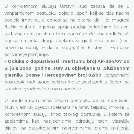
U konkretnom slučaju Ustavni sud zapaža da se u
vanparničnom postupku pojavio „spor" koji se tiče načina
podjele imovine, a odnosi se na pitanje da li je moguća
fizička dioba ili je jedina opcija prodaja nekretnine. Ustavni
sud smatra da odluka o tom „sporu" može imati odlučujući
utjecaj na neka druga apelantova građanska prava (npr.,
pravo na dom), te da je, stoga, član 6. stav 1. Evropske
konvencije primjenjiv.
• Odluka o dopustivosti i meritumu broj AP-264/07 od
3. jula 2009. godine, stav 31, objavljena u „Službenom
glasniku Bosne i Hercegovine" broj 82/09,
vanparnični
postupak radi diobe nekretnine je postupak u kojem se
utvrđuju građanska prava i obaveze
U predmetnom ostavinskom postupku bili su određivani
tačni vlasnički dijelovi apelanata na ostaviteljicinoj imovini. U
konkretnom slučaju ishod takvog postupka, u kojem se
apelantima kao nasljednicima određuju tačni vlasnički
dijelovi na ostaviteljicinim nekretninama, prema mišljenju