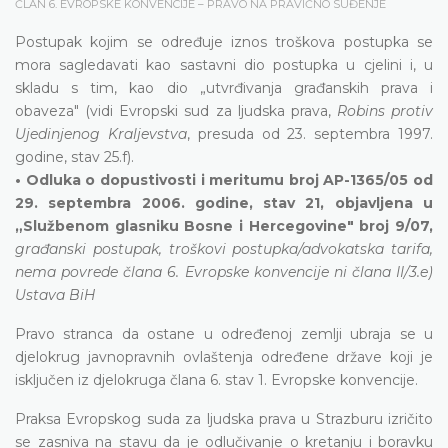
ČLAN 6. EVROPSKE KONVENCIJE – PRAVO NA PRAVIČNO SUĐENJE
Postupak kojim se određuje iznos troškova postupka se
mora sagledavati kao sastavni dio postupka u cjelini i, u
skladu s tim, kao dio „utvrđivanja građanskih prava i
obaveza" (vidi Evropski sud za ljudska prava,
Robins protiv
Ujedinjenog Kraljevstva
, presuda od 23. septembra 1997.
godine, stav 25.f).
• Odluka o dopustivosti i meritumu broj AP-1365/05 od
29. septembra 2006. godine, stav 21, objavljena u
„Službenom glasniku Bosne i Hercegovine" broj 9/07,
građanski postupak, troškovi postupka/advokatska tarifa,
nema povrede člana 6. Evropske konvencije ni člana II/3.e)
Ustava BiH
Pravo stranca da ostane u određenoj zemlji ubraja se u
djelokrug javnopravnih ovlaštenja određene države koji je
isključen iz djelokruga člana 6. stav 1. Evropske konvencije.
Praksa Evropskog suda za ljudska prava u Strazburu izričito
se zasniva na stavu da je odlučivanje o kretanju i boravku