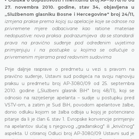
27. novembra 2010. godine, stav 34, objavljena u
„Službenom glasniku Bosne i Hercegovine" broj 24/11,
izmjena prakse prema kojoj su apelacije koje se odnose na
privremene mjere odbacivane kao
ratione materiae
nedopustive: nova praksa podrazumijeva da se standardi
prava na pravično suđenje pod određenim uvjetima
primjenjuju i na postupke u kojima se odlučuje o
privremenim mjerama pred redovnim sudovima
Prije daljnje rasprave o predmetu u vezi s pravom na
pravično suđenje, Ustavni sud podsjeća na svoju najnoviju
praksu u predmetu broj AP-3080/09 od 25. septembra
2010. godine („Službeni glasnik BiH" broj 48/11), koji se
odnosio na razrješenje apelanta – sudije u postupku pred
VSTV-om, a zatim je Sud BiH, povodom apelantove žalbe,
donio odluku kojom se žalba odbija u kojoj je potencirano
pitanje da li je član 6. stav 1. Evropske konvencije primjenjiv
na apelantov slučaj s njegovog „građanskog" ili „krivičnog"
aspekta. U citiranoj Odluci broj AP-3080/09 Ustavni sud je