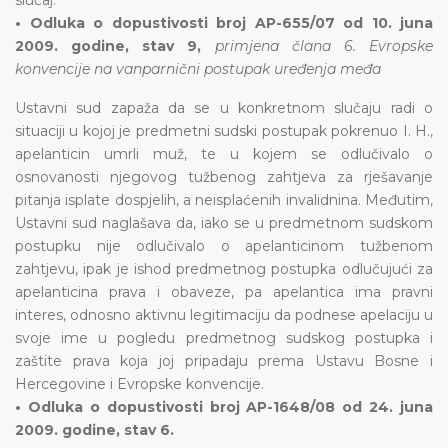
• Odluka o dopustivosti broj AP-655/07 od 10. juna
2009. godine, stav 9,
primjena člana 6. Evropske
konvencije na vanparnični postupak uređenja međa
Ustavni sud zapaža da se u konkretnom slučaju radi o
situaciji u kojoj je predmetni sudski postupak pokrenuo I. H.,
apelanticin umrli muž, te u kojem se odlučivalo o
osnovanosti njegovog tužbenog zahtjeva za rješavanje
pitanja isplate dospjelih, a neisplaćenih invalidnina. Međutim,
Ustavni sud naglašava da, iako se u predmetnom sudskom
postupku nije odlučivalo o apelanticinom tužbenom
zahtjevu, ipak je ishod predmetnog postupka odlučujući za
apelanticina prava i obaveze, pa apelantica ima pravni
interes, odnosno aktivnu legitimaciju da podnese apelaciju u
svoje ime u pogledu predmetnog sudskog postupka i
zaštite prava koja joj pripadaju prema Ustavu Bosne i
Hercegovine i Evropske konvencije.
• Odluka o dopustivosti broj AP-1648/08 od 24. juna
2009. godine, stav 6.