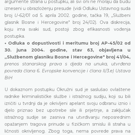
argumente strana u postupku, ali svi oni ne moraju da budu
izneseni u obrazloženju presude (vidi Odluku Ustavnog suda
broj
U-62/01
od 5. aprila 2002. godine, tačka 19, „Službeni
glasnik Bosne i Hercegovine" broj 24/02). Ova diskrecija,
koju ima svaki sud, postoji zbog efikasnosti vođenja
postupka.
• Odluka o dopustivosti i meritumu broj AP-45/02 od
30. juna 2004. godine, stav 63, objavljena u
„Službenom glasniku Bosne i Hercegovine" broj 41/04,
prenos stanarskog prava s djeda na unuka, utvrđena
povreda člana 6. Evropske konvencije i člana II/3.e) Ustava
BiH
U dokaznom postupku Okružni sud je saslušao ovlaštene
radnike kriminalističke službe i istražnog sudiju, koji su bili
izričiti u tvrdnji da je okrivljeni apelant svoju odbranu iznio i
djelo priznao bez upotrebe sile ili prijetnje, a zaključak
istražnog sudije se zasniva na utvrđivanju neposrednim
opažanjem tragova prinude u fizičkom smislu ili straha u
ličnosti okrivljenog. Zbog toga, nema povrede prava na