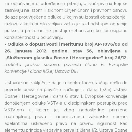
za odlučivanje u određenom pitanju, u slučajevima koji se
zasnivaju na istom ili sličnom činjeničnom i pravnom osnovu
dolaze protivrječene odluke u kojim su izostali obrazloženja i
razlozi iz kojih bi bilo vidljivo zašto je sud odstupio od ranije
prakse, a pri tome ne postoji mehanizam koji bi osigurao
konzistentnost u odlučivanju.
• Odluka o dopustivosti i meritumu broj AP-1076/09 od
26. januara 2012. godine, stav 36, objavljena u
„Službenom glasniku Bosne i Hercegovine" broj 26/12,
različita praksa sudova, povreda člana 6. Evropske
konvencije i člana II/3.e) Ustava BiH
Ustavni sud zaključuje da je u konkretnom slučaju došlo do
povrede prava na pravično suđenje iz člana II/3.e) Ustava
Bosne i Hercegovine i člana 6. stav 1. Evropske konvencije
donošenjem odluke VSTV-a u disciplinskom postupku pred
VSTV-om u kojem je, zbog nedosljedne primjene
materijalnog prava i nepreciznosti zakonske norme,
apelantima uskraćeno pravo na pravnu sigurnost kao
elementu principa vladavine prava iz člana I/2. Ustava Bosne