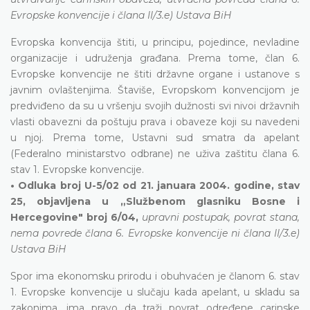
Evropske konvencije i člana II/3.e) Ustava BiH
Evropska konvencija štiti, u principu, pojedince, nevladine
organizacije i udruženja građana. Prema tome, član 6.
Evropske konvencije ne štiti državne organe i ustanove s
javnim ovlaštenjima. Štaviše, Evropskom konvencijom je
predviđeno da su u vršenju svojih dužnosti svi nivoi državnih
vlasti obavezni da poštuju prava i obaveze koji su navedeni
u njoj. Prema tome, Ustavni sud smatra da apelant
(Federalno ministarstvo odbrane) ne uživa zaštitu člana 6.
stav 1. Evropske konvencije.
• Odluka broj U-5/02 od 21. januara 2004. godine, stav
25, objavljena u „Službenom glasniku Bosne i
Hercegovine" broj 6/04,
upravni postupak, povrat stana,
nema povrede člana 6. Evropske konvencije ni člana II/3.e)
Ustava BiH
Spor ima ekonomsku prirodu i obuhvaćen je članom 6. stav
1. Evropske konvencije u slučaju kada apelant, u skladu sa
zakonima, ima pravo da traži povrat određene carinske