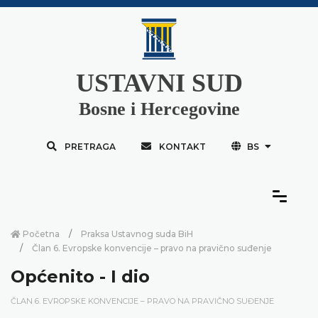
USTAVNI SUD
Bosne i Hercegovine
PRETRAGA
KONTAKT
BS
Početna
Praksa Ustavnog suda BiH
Član 6. Evropske konvencije – pravo na pravično suđenje
Općenito - I dio
ČLAN 6. EVROPSKE KONVENCIJE – PRAVO NA PRAVIČNO SUĐENJE