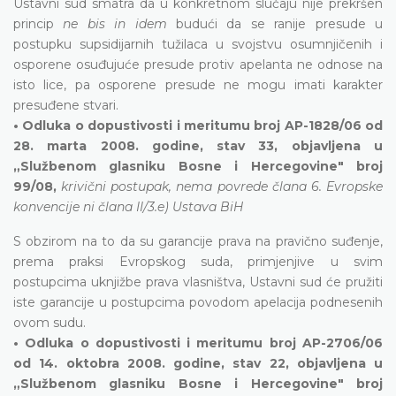
Ustavni sud smatra da u konkretnom slučaju nije prekršen
princip
ne bis in idem
budući da se ranije presude u
postupku supsidijarnih tužilaca u svojstvu osumnjičenih i
osporene osuđujuće presude protiv apelanta ne odnose na
isto lice, pa osporene presude ne mogu imati karakter
presuđene stvari.
• Odluka o dopustivosti i meritumu broj AP-1828/06 od
28. marta 2008. godine, stav 33, objavljena u
„Službenom glasniku Bosne i Hercegovine" broj
99/08,
krivični postupak, nema povrede člana 6. Evropske
konvencije ni člana II/3.e) Ustava BiH
S obzirom na to da su garancije prava na pravično suđenje,
prema praksi Evropskog suda, primjenjive u svim
postupcima uknjižbe prava vlasništva, Ustavni sud će pružiti
iste garancije u postupcima povodom apelacija podnesenih
ovom sudu.
• Odluka o dopustivosti i meritumu broj AP-2706/06
od 14. oktobra 2008. godine, stav 22, objavljena u
„Službenom glasniku Bosne i Hercegovine" broj