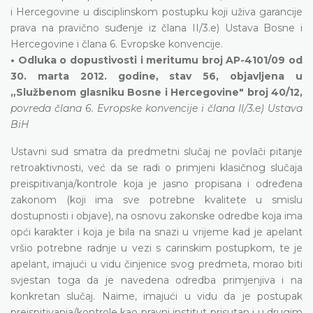
i Hercegovine u disciplinskom postupku koji uživa garancije
prava na pravično suđenje iz člana II/3.e) Ustava Bosne i
Hercegovine i člana 6. Evropske konvencije.
• Odluka o dopustivosti i meritumu broj AP-4101/09 od
30. marta 2012. godine, stav 56, objavljena u
„Službenom glasniku Bosne i Hercegovine" broj 40/12,
povreda člana 6. Evropske konvencije i člana II/3.e) Ustava
BiH
Ustavni sud smatra da predmetni slučaj ne povlači pitanje
retroaktivnosti, već da se radi o primjeni klasičnog slučaja
preispitivanja/kontrole koja je jasno propisana i određena
zakonom (koji ima sve potrebne kvalitete u smislu
dostupnosti i objave), na osnovu zakonske odredbe koja ima
opći karakter i koja je bila na snazi u vrijeme kad je apelant
vršio potrebne radnje u vezi s carinskim postupkom, te je
apelant, imajući u vidu činjenice svog predmeta, morao biti
svjestan toga da je navedena odredba primjenjiva i na
konkretan slučaj. Naime, imajući u vidu da je postupak
preispitivanja/kontrole kao pravni institut prisutan i u drugim