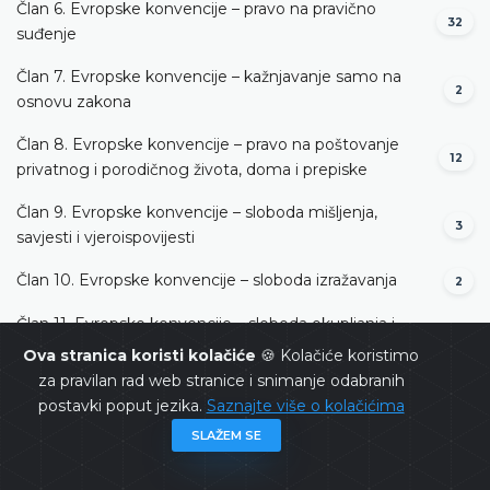
Član 6. Evropske konvencije – pravo na pravično
32
suđenje
Član 7. Evropske konvencije – kažnjavanje samo na
2
osnovu zakona
Član 8. Evropske konvencije – pravo na poštovanje
12
privatnog i porodičnog života, doma i prepiske
Član 9. Evropske konvencije – sloboda mišljenja,
3
savjesti i vjeroispovijesti
Član 10. Evropske konvencije – sloboda izražavanja
2
Član 11. Evropske konvencije – sloboda okupljanja i
2
udruživanja
Ova stranica koristi kolačiće
🍪 Kolačiće koristimo
za pravilan rad web stranice i snimanje odabranih
Član 13. Evropske konvencije – pravo na djelotvoran
postavki poput jezika.
Saznajte više o kolačićima
3
pravni lijek
SLAŽEM SE
Član 14. Evropske konvencije – zabrana diskriminacije
3