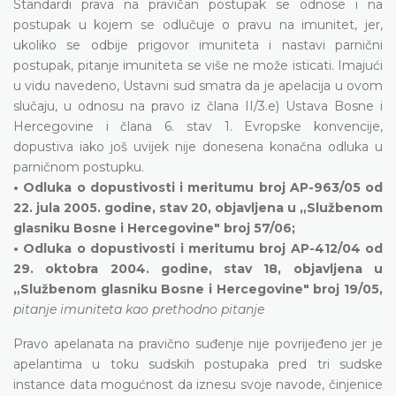
Standardi prava na pravičan postupak se odnose i na
postupak u kojem se odlučuje o pravu na imunitet, jer,
ukoliko se odbije prigovor imuniteta i nastavi parnični
postupak, pitanje imuniteta se više ne može isticati. Imajući
u vidu navedeno, Ustavni sud smatra da je apelacija u ovom
slučaju, u odnosu na pravo iz člana II/3.e) Ustava Bosne i
Hercegovine i člana 6. stav 1. Evropske konvencije,
dopustiva iako još uvijek nije donesena konačna odluka u
parničnom postupku.
• Odluka o dopustivosti i meritumu broj AP-963/05 od
22. jula 2005. godine, stav 20, objavljena u „Službenom
glasniku Bosne i Hercegovine" broj 57/06;
• Odluka o dopustivosti i meritumu broj AP-412/04 od
29. oktobra 2004. godine, stav 18, objavljena u
„Službenom glasniku Bosne i Hercegovine" broj 19/05,
pitanje imuniteta kao prethodno pitanje
Pravo apelanata na pravično suđenje nije povrijeđeno jer je
apelantima u toku sudskih postupaka pred tri sudske
instance data mogućnost da iznesu svoje navode, činjenice