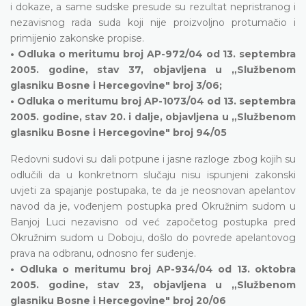
i dokaze, a same sudske presude su rezultat nepristranog i
nezavisnog rada suda koji nije proizvoljno protumačio i
primijenio zakonske propise.
• Odluka o meritumu broj AP-972/04 od 13. septembra
2005. godine, stav 37, objavljena u „Službenom
glasniku Bosne i Hercegovine" broj 3/06;
• Odluka o meritumu broj AP-1073/04 od 13. septembra
2005. godine, stav 20. i dalje, objavljena u „Službenom
glasniku Bosne i Hercegovine" broj 94/05
Redovni sudovi su dali potpune i jasne razloge zbog kojih su
odlučili da u konkretnom slučaju nisu ispunjeni zakonski
uvjeti za spajanje postupaka, te da je neosnovan apelantov
navod da je, vođenjem postupka pred Okružnim sudom u
Banjoj Luci nezavisno od već započetog postupka pred
Okružnim sudom u Doboju, došlo do povrede apelantovog
prava na odbranu, odnosno fer suđenje.
• Odluka o meritumu broj AP-934/04 od 13. oktobra
2005. godine, stav 23, objavljena u „Službenom
glasniku Bosne i Hercegovine" broj 20/06