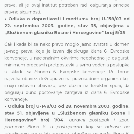
prava, ali je ovaj institut potreban radi osiguranja principa
pravne sigurnosti.
• Odluka o dopustivosti i meritumu broj U-158/03 od
22. septembra 2003. godine, stav 35, objavljena u
„Službenom glasniku Bosne i Hercegovine" broj 5/05
Čak i kada bi se neko pravo moglo jasno svrstati u domen
javnog prava, koje je izvan djelokruga člana 6. Evropske
konvencije, u nacionalnim okvirima neophodno je osigurati
minimum procesnih pretpostavki u svrhu vođenja postupka
u skladu sa članom 6. Evropske konvencije. Pri tome
najveća obaveza leži upravo na pravosudnim organima koji
imaju ustavnu obavezu, bez obzira na karakter spora, da
osiguraju puno poštovanje zahtjeva iz člana 6. Evropske
konvencije.
• Odluka broj U-148/03 od 28. novembra 2003. godine,
stav 51, objavljena u „Službenom glasniku Bosne i
Hercegovine" broj 1/04,
upravni postupak i spor,
primjena člana 6. u postupcima koji se odnose na
utvrđivanje carinskih obaveza, utvrđena povreda člana 6.