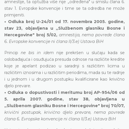
amnestije, ta optužba više nije „određena" u smislu člana 6.
stav 1. Evropske konvencije i time se ta odredba ne može
primijeniti.
• Odluka broj U-24/01 od 17. novembra 2005. godine,
stav 23, objavljena u „Službenom glasniku Bosne i
Hercegovine" broj 5/02,
amnestija, nema povrede člana
6. Evropske konvencije ni člana II/3.e) Ustava BiH
Princip
ne bis in idem
nije prekršen u slučaju kada se
oslobađajuća i osuđujuća presuda odnose na različite kredite
koje je apelant podizao u saradnji s različitim licima u
različitim iznosima i u različitim periodima, mada su te radnje
i u jednom i u drugom postupku kvalificirane kao krivično
djelo prevare.
• Odluka o dopustivosti i meritumu broj AP-954/06 od
5. aprila 2007. godine, stav 38, objavljena u
„Službenom glasniku Bosne i Hercegovine" broj 70/07,
krivični postupak, krivično djelo prevare, nema povrede
člana 6. Evropske konvencije ni člana II/3.e) Ustava BiH