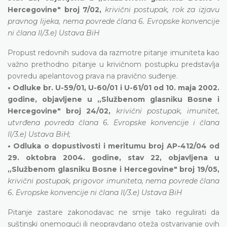
Hercegovine" broj 7/02,
krivični postupak, rok za izjavu
pravnog lijeka, nema povrede člana 6. Evropske konvencije
ni člana II/3.e) Ustava BiH
Propust redovnih sudova da razmotre pitanje imuniteta kao
važno prethodno pitanje u krivičnom postupku predstavlja
povredu apelantovog prava na pravično suđenje.
• Odluke br. U-59/01, U-60/01 i U-61/01 od 10. maja 2002.
godine, objavljene u „Službenom glasniku Bosne i
Hercegovine" broj 24/02,
krivični postupak, imunitet,
utvrđena povreda člana 6. Evropske konvencije i člana
II/3.e) Ustava BiH;
• Odluka o dopustivosti i meritumu broj AP-412/04 od
29. oktobra 2004. godine, stav 22, objavljena u
„Službenom glasniku Bosne i Hercegovine" broj 19/05,
krivični postupak, prigovor imuniteta, nema povrede člana
6. Evropske konvencije ni člana II/3.e) Ustava BiH
Pitanje zastare zakonodavac ne smije tako regulirati da
suštinski onemogući ili neopravdano oteža ostvarivanje ovih