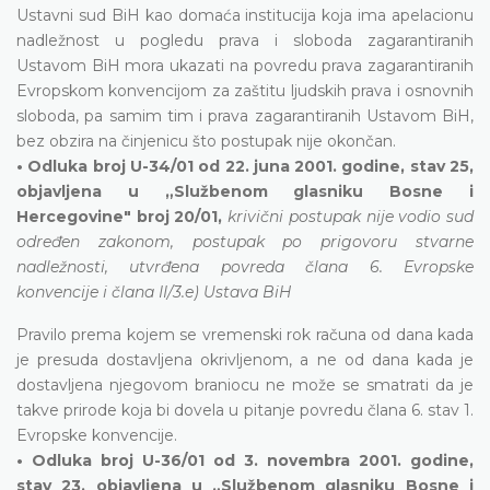
Ustavni sud BiH kao domaća institucija koja ima apelacionu
nadležnost u pogledu prava i sloboda zagarantiranih
Ustavom BiH mora ukazati na povredu prava zagarantiranih
Evropskom konvencijom za zaštitu ljudskih prava i osnovnih
sloboda, pa samim tim i prava zagarantiranih Ustavom BiH,
bez obzira na činjenicu što postupak nije okončan.
• Odluka broj U-34/01 od 22. juna 2001. godine, stav 25,
objavljena u „Službenom glasniku Bosne i
Hercegovine" broj 20/01,
krivični postupak nije vodio sud
određen zakonom, postupak po prigovoru stvarne
nadležnosti, utvrđena povreda člana 6. Evropske
konvencije i člana II/3.e) Ustava BiH
Pravilo prema kojem se vremenski rok računa od dana kada
je presuda dostavljena okrivljenom, a ne od dana kada je
dostavljena njegovom braniocu ne može se smatrati da je
takve prirode koja bi dovela u pitanje povredu člana 6. stav 1.
Evropske konvencije.
• Odluka broj U-36/01 od 3. novembra 2001. godine,
stav 23, objavljena u „Službenom glasniku Bosne i