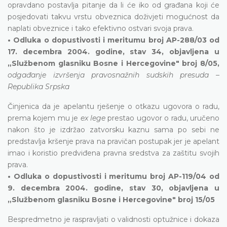
opravdano postavlja pitanje da li će iko od građana koji će
posjedovati takvu vrstu obveznica doživjeti mogućnost da
naplati obveznice i tako efektivno ostvari svoja prava.
• Odluka o dopustivosti i meritumu broj AP-288/03 od
17. decembra 2004. godine, stav 34, objavljena u
„Službenom glasniku Bosne i Hercegovine" broj 8/05,
odgađanje izvršenja pravosnažnih sudskih presuda –
Republika Srpska
Činjenica da je apelantu rješenje o otkazu ugovora o radu,
prema kojem mu je
ex lege
prestao ugovor o radu, uručeno
nakon što je izdržao zatvorsku kaznu sama po sebi ne
predstavlja kršenje prava na pravičan postupak jer je apelant
imao i koristio predviđena pravna sredstva za zaštitu svojih
prava.
• Odluka o dopustivosti i meritumu broj AP-119/04 od
9. decembra 2004. godine, stav 30, objavljena u
„Službenom glasniku Bosne i Hercegovine" broj 15/05
Bespredmetno je raspravljati o validnosti optužnice i dokaza