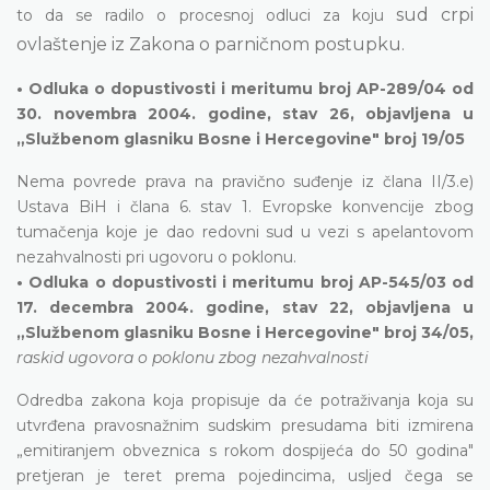
sud crpi
to da se radilo o procesnoj odluci za koju
ovlaštenje iz Zakona o parničnom postupku.
• Odluka o dopustivosti i meritumu broj AP-289/04 od
30. novembra 2004. godine, stav 26, objavljena u
„Službenom glasniku Bosne i Hercegovine" broj 19/05
Nema povrede prava na pravično suđenje iz člana II/3.e)
Ustava BiH i člana 6. stav 1. Evropske konvencije zbog
tumačenja koje je dao redovni sud u vezi s apelantovom
nezahvalnosti pri ugovoru o poklonu.
• Odluka o dopustivosti i meritumu broj AP-545/03 od
17. decembra 2004. godine, stav 22, objavljena u
„Službenom glasniku Bosne i Hercegovine" broj 34/05,
raskid ugovora o poklonu zbog nezahvalnosti
Odredba zakona koja propisuje da će potraživanja koja su
utvrđena pravosnažnim sudskim presudama biti izmirena
„emitiranjem obveznica s rokom dospijeća do 50 godina"
pretjeran je teret prema pojedincima, usljed čega se