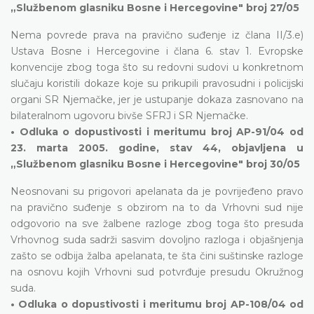
„Službenom glasniku Bosne i Hercegovine" broj 27/05
Nema povrede prava na pravično suđenje iz člana II/3.e)
Ustava Bosne i Hercegovine i člana 6. stav 1. Evropske
konvencije zbog toga što su redovni sudovi u konkretnom
slučaju koristili dokaze koje su prikupili pravosudni i policijski
organi SR Njemačke, jer je ustupanje dokaza zasnovano na
bilateralnom ugovoru bivše SFRJ i SR Njemačke.
• Odluka o dopustivosti i meritumu broj AP-91/04 od
23. marta 2005. godine, stav 44, objavljena u
„Službenom glasniku Bosne i Hercegovine" broj 30/05
Neosnovani su prigovori apelanata da je povrijeđeno pravo
na pravično suđenje s obzirom na to da Vrhovni sud nije
odgovorio na sve žalbene razloge zbog toga što presuda
Vrhovnog suda sadrži sasvim dovoljno razloga i objašnjenja
zašto se odbija žalba apelanata, te šta čini suštinske razloge
na osnovu kojih Vrhovni sud potvrđuje presudu Okružnog
suda.
• Odluka o dopustivosti i meritumu broj AP-108/04 od