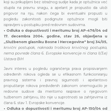
koji su prikupljeni bez istražnog sudije kada je optužnica već
stupila na pravnu snagu, a apelant je propustio da uloži
prigovor na nju, nakon čega bi eventualni propusti u
pogledu zakonitosti podignute optužnice mogli biti
ispravljeni u postupku pred redovnim sudovima.
• Odluka o dopustivosti i meritumu broj AP-476/04 od
17. decembra 2004. godine, stav 26, objavljena u
„Službenom glasniku Bosne i Hercegovine" broj 34/05,
krivični postupak, naknada troškova krivičnog postupka,
nema povrede člana 6. Evropske konvencije ni člana II/3.e)
Ustava BiH
Javni interes u pogledu ograničenja prava propisivanjem
određenih rokova ogleda se u efikasnom funkcioniranju
pravnog sistema i pravnoj sigurnosti i apelantovo
propuštanje rokova predviđenih zakonom onemogućilo je
redovne sudove da meritorno rasprave o njegovom
tužbenom zahtjevu, što nije u suprotnosti sa zahtjevima iz
člana 6. stav 1. Evropske konvencije.
• Odluka o dopustivosti i meritumu broj AP-150/04 od