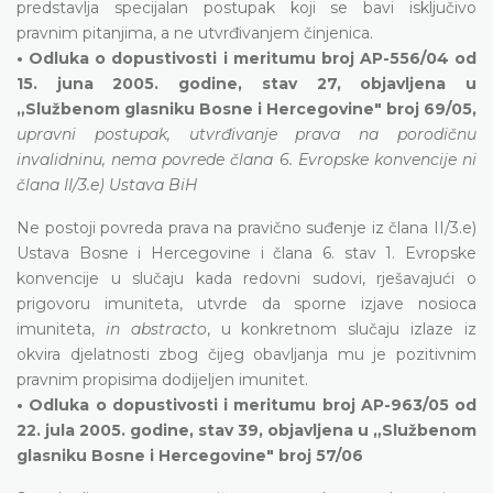
predstavlja specijalan postupak koji se bavi isključivo
pravnim pitanjima, a ne utvrđivanjem činjenica.
• Odluka o dopustivosti i meritumu broj AP-556/04 od
15. juna 2005. godine, stav 27, objavljena u
„Službenom glasniku Bosne i Hercegovine" broj 69/05,
upravni postupak, utvrđivanje prava na porodičnu
invalidninu, nema povrede člana 6. Evropske konvencije ni
člana II/3.e) Ustava BiH
Ne postoji povreda prava na pravično suđenje iz člana II/3.e)
Ustava Bosne i Hercegovine i člana 6. stav 1. Evropske
konvencije u slučaju kada redovni sudovi, rješavajući o
prigovoru imuniteta, utvrde da sporne izjave nosioca
imuniteta,
in abstracto
, u konkretnom slučaju izlaze iz
okvira djelatnosti zbog čijeg obavljanja mu je pozitivnim
pravnim propisima dodijeljen imunitet.
• Odluka o dopustivosti i meritumu broj AP-963/05 od
22. jula 2005. godine, stav 39, objavljena u „Službenom
glasniku Bosne i Hercegovine" broj 57/06