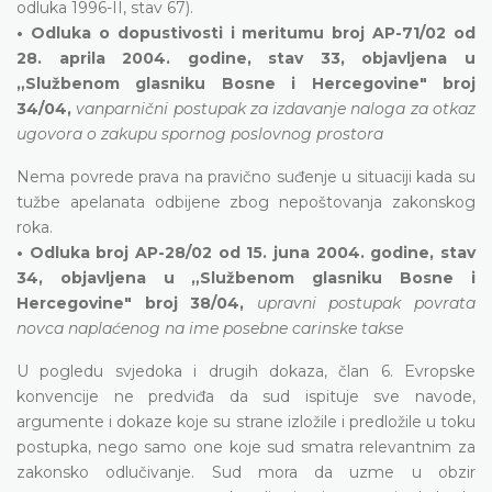
odluka 1996-II, stav 67).
• Odluka o dopustivosti i meritumu broj AP-71/02 od
28. aprila 2004. godine, stav 33, objavljena u
„Službenom glasniku Bosne i Hercegovine" broj
34/04,
vanparnični postupak za izdavanje naloga za otkaz
ugovora o zakupu spornog poslovnog prostora
Nema povrede prava na pravično suđenje u situaciji kada su
tužbe apelanata odbijene zbog nepoštovanja zakonskog
roka.
• Odluka broj AP-28/02 od 15. juna 2004. godine, stav
34, objavljena u „Službenom glasniku Bosne i
Hercegovine" broj 38/04,
upravni postupak povrata
novca naplaćenog na ime posebne carinske takse
U pogledu svjedoka i drugih dokaza, član 6. Evropske
konvencije ne predviđa da sud ispituje sve navode,
argumente i dokaze koje su strane izložile i predložile u toku
postupka, nego samo one koje sud smatra relevantnim za
zakonsko odlučivanje. Sud mora da uzme u obzir