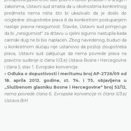
zakonima, Ustavni sud smatra da u okolnostima konkretnog
predmeta nema ništa što bi ukazivalo da je došlo do
očigledne zloupotrebe prava ili da konkretnim postupanjem
nastaje pravna nesigurnost. Štaviše, Ustavni sud primjećuje
da bi „nesigurnost" za državu u cjelini sigurno nastupila kada
carinski dug ne bi bio naplaćen. Zbog navedenog, budući da
u konkretnom slučaju nije ustanovio da postoji zloupotreba
prava, Ustavni sud zaključuje da nema povrede prava na
pravično suđenje iz člana II/3.e) Ustava Bosne i Hercegovine
i člana 5. stav 1. Evropske konvencije.
• Odluka o dopustivosti i meritumu broj AP-2726/09 od
18. aprila 2012. godine, st. 74. i 75, objavljena u
„Službenom glasniku Bosne i Hercegovine" broj 52/12,
nema povrede člana 6. Evropske konvencije ni člana II/3.e)
Ustava BiH