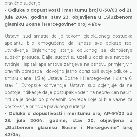
pravično suđenje.
• Odluka o dopustivosti i meritumu broj U-50/03 od 21.
jula 2004. godine, stav 23, objavljena u „Službenom
glasniku Bosne i Hercegovine" broj 41/04
Ustavni sud smatra da je tokom cjelokupnog postupka
apelantu bilo omogućeno da iznese sve dokaze radi
utvrđivanja činjeničnog stanja odlučnog za donošenje
sudskih presuda. Dalje, sudovi su uzeli u obzir sve navode i
tvrdnje i ispitali apelantove zahtjeve na osnovu primjenjivih
pravnih odredaba i dovoljno jasno obrazložili svoje odluke u
smislu člana II/3.e) Ustava Bosne i Hercegovine i člana 6.
stav 1. Evropske konvencije. Ustavni sud ocjenjuje da ne
postoje indikacije da je postupak vođen na nepravičan način,
niti da je došlo do procesnih povreda koje bi bile važne za
poštovanje principa pravičnog suđenja.
• Odluka o dopustivosti i meritumu broj AP-91/02 od
23. jula 2004. godine, stav 20, objavljena u
„Službenom glasniku Bosne i Hercegovine" broj
43/04;