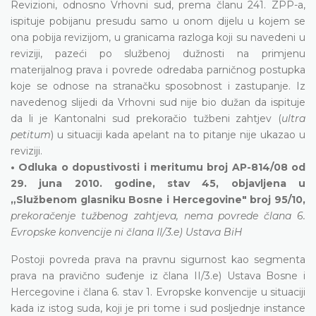
Revizioni, odnosno Vrhovni sud, prema članu 241. ZPP-a,
ispituje pobijanu presudu samo u onom dijelu u kojem se
ona pobija revizijom, u granicama razloga koji su navedeni u
reviziji, pazeći po službenoj dužnosti na primjenu
materijalnog prava i povrede odredaba parničnog postupka
koje se odnose na stranačku sposobnost i zastupanje. Iz
navedenog slijedi da Vrhovni sud nije bio dužan da ispituje
da li je Kantonalni sud prekoračio tužbeni zahtjev (
ultra
petitum
) u situaciji kada apelant na to pitanje nije ukazao u
reviziji.
• Odluka o dopustivosti i meritumu broj AP-814/08 od
29. juna 2010. godine, stav 45, objavljena u
„Službenom glasniku Bosne i Hercegovine" broj 95/10,
prekoračenje tužbenog zahtjeva, nema povrede člana 6.
Evropske konvencije ni člana II/3.e) Ustava BiH
Postoji povreda prava na pravnu sigurnost kao segmenta
prava na pravično suđenje iz člana II/3.e) Ustava Bosne i
Hercegovine i člana 6. stav 1. Evropske konvencije u situaciji
kada iz istog suda, koji je pri tome i sud posljednje instance