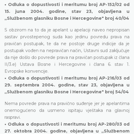
• Odluka o dopustivosti i meritumu broj AP-152/02 od
15. juna 2004. godine, stav 23, objavljena u
„Službenom glasniku Bosne i Hercegovine" broj 40/04
S obzirom na to da je apelant u apelaciji naveo nepropisan
sastav prvostepenog suda kao jedinu povredu prava na
pravičan postupak, te da ne postoje druge indicije da je
postupak vođen na nepravičan način, Ustavni sud zaključuje
da nije došlo do povrede prava na pravičan postupak iz člana
II/3.e) Ustava Bosne i Hercegovine i člana 6. stav 1.
Evropske konvencije.
• Odluka o dopustivosti i meritumu broj AP-216/03 od
29. septembra 2004. godine, stav 23, objavljena u
„Službenom glasniku Bosne i Hercegovine" broj 54/04
Nema povrede prava na pravično suđenje jer je apelantima
onemogućeno da usmeno ispitaju vještaka na glavnoj
raspravi.
• Odluka o dopustivosti i meritumu broj AP-280/03 od
27. oktobra 2004. godine, objavljena u „Službenom