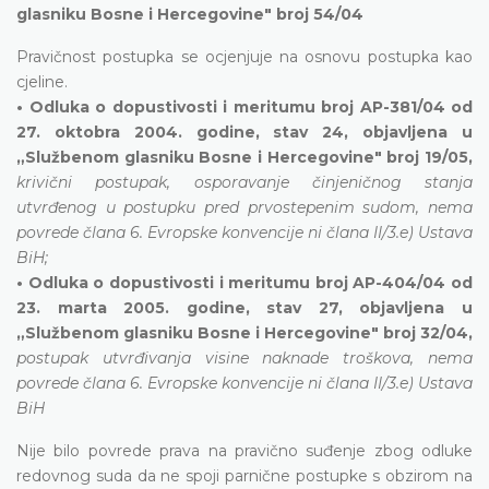
glasniku Bosne i Hercegovine" broj 54/04
Pravičnost postupka se ocjenjuje na osnovu postupka kao
cjeline.
• Odluka o dopustivosti i meritumu broj AP-381/04 od
27. oktobra 2004. godine, stav 24, objavljena u
„Službenom glasniku Bosne i Hercegovine" broj 19/05,
krivični postupak, osporavanje činjeničnog stanja
utvrđenog u postupku pred prvostepenim sudom, nema
povrede člana 6. Evropske konvencije ni člana II/3.e) Ustava
BiH;
• Odluka o dopustivosti i meritumu broj AP-404/04 od
23. marta 2005. godine, stav 27, objavljena u
„Službenom glasniku Bosne i Hercegovine" broj 32/04,
postupak utvrđivanja visine naknade troškova, nema
povrede člana 6. Evropske konvencije ni člana II/3.e) Ustava
BiH
Nije bilo povrede prava na pravično suđenje zbog odluke
redovnog suda da ne spoji parnične postupke s obzirom na