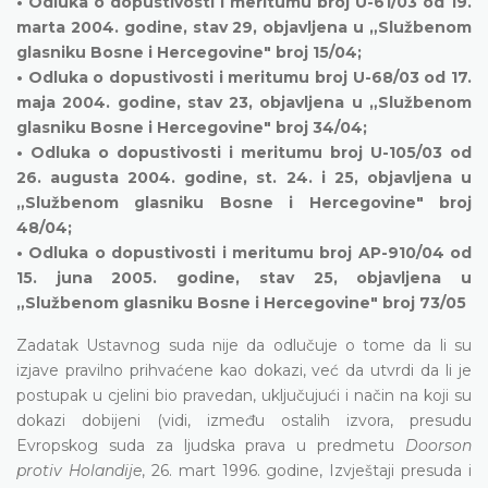
• Odluka o dopustivosti i meritumu broj U-61/03 od 19.
marta 2004. godine, stav 29, objavljena u „Službenom
glasniku Bosne i Hercegovine" broj 15/04;
• Odluka o dopustivosti i meritumu broj U-68/03 od 17.
maja 2004. godine, stav 23, objavljena u „Službenom
glasniku Bosne i Hercegovine" broj 34/04;
• Odluka o dopustivosti i meritumu broj U-105/03 od
26. augusta 2004. godine, st. 24. i 25, objavljena u
„Službenom glasniku Bosne i Hercegovine" broj
48/04;
• Odluka o dopustivosti i meritumu broj AP-910/04 od
15. juna 2005. godine, stav 25, objavljena u
„Službenom glasniku Bosne i Hercegovine" broj 73/05
Zadatak Ustavnog suda nije da odlučuje o tome da li su
izjave pravilno prihvaćene kao dokazi, već da utvrdi da li je
postupak u cjelini bio pravedan, uključujući i način na koji su
dokazi dobijeni (vidi, između ostalih izvora, presudu
Evropskog suda za ljudska prava u predmetu
Doorson
protiv Holandije
, 26. mart 1996. godine, Izvještaji presuda i