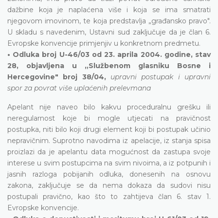
dažbine koja je naplaćena više i koja se ima smatrati
njegovom imovinom, te koja predstavlja „građansko pravo".
U skladu s navedenim, Ustavni sud zaključuje da je član 6.
Evropske konvencije primjenjiv u konkretnom predmetu.
• Odluka broj U-46/03 od 23. aprila 2004. godine, stav
28, objavljena u „Službenom glasniku Bosne i
Hercegovine" broj 38/04,
upravni postupak i upravni
spor za povrat više uplaćenih prelevmana
Apelant nije naveo bilo kakvu proceduralnu grešku ili
neregularnost koje bi mogle utjecati na pravičnost
postupka, niti bilo koji drugi element koji bi postupak učinio
nepravičnim. Suprotno navodima iz apelacije, iz stanja spisa
proizlazi da je apelantu data mogućnost da zastupa svoje
interese u svim postupcima na svim nivoima, a iz potpunih i
jasnih razloga pobijanih odluka, donesenih na osnovu
zakona, zaključuje se da nema dokaza da sudovi nisu
postupali pravično, kao što to zahtijeva član 6. stav 1.
Evropske konvencije.