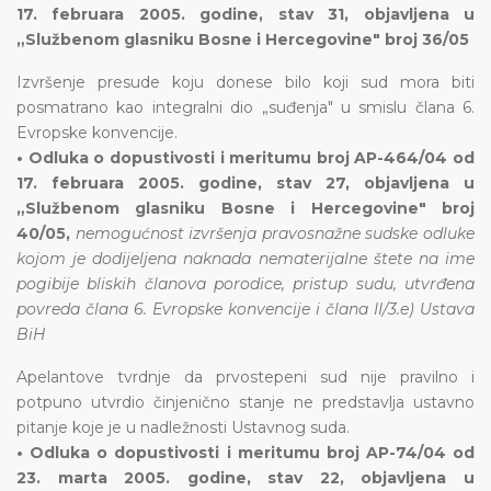
17. februara 2005. godine, stav 31, objavljena u
„Službenom glasniku Bosne i Hercegovine" broj 36/05
Izvršenje presude koju donese bilo koji sud mora biti
posmatrano kao integralni dio „suđenja" u smislu člana 6.
Evropske konvencije.
• Odluka o dopustivosti i meritumu broj AP-464/04 od
17. februara 2005. godine, stav 27, objavljena u
„Službenom glasniku Bosne i Hercegovine" broj
40/05,
nemogućnost izvršenja pravosnažne sudske odluke
kojom je dodijeljena naknada nematerijalne štete na ime
pogibije bliskih članova porodice, pristup sudu, utvrđena
povreda člana 6. Evropske konvencije i člana II/3.e) Ustava
BiH
Apelantove tvrdnje da prvostepeni sud nije pravilno i
potpuno utvrdio činjenično stanje ne predstavlja ustavno
pitanje koje je u nadležnosti Ustavnog suda.
• Odluka o dopustivosti i meritumu broj AP-74/04 od
23. marta 2005. godine, stav 22, objavljena u