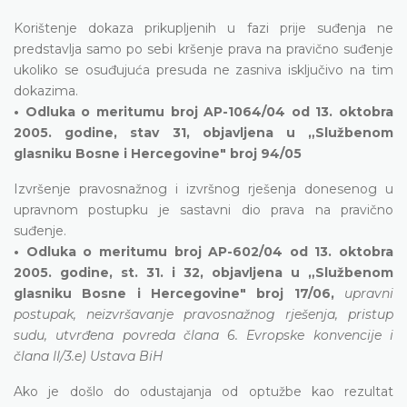
Korištenje dokaza prikupljenih u fazi prije suđenja ne
predstavlja samo po sebi kršenje prava na pravično suđenje
ukoliko se osuđujuća presuda ne zasniva isključivo na tim
dokazima.
• Odluka o meritumu broj AP-1064/04 od 13. oktobra
2005. godine, stav 31, objavljena u „Službenom
glasniku Bosne i Hercegovine" broj 94/05
Izvršenje pravosnažnog i izvršnog rješenja donesenog u
upravnom postupku je sastavni dio prava na pravično
suđenje.
• Odluka o meritumu broj AP-602/04 od 13. oktobra
2005. godine, st. 31. i 32, objavljena u „Službenom
glasniku Bosne i Hercegovine" broj 17/06,
upravni
postupak, neizvršavanje pravosnažnog rješenja, pristup
sudu, utvrđena povreda člana 6. Evropske konvencije i
člana II/3.e) Ustava BiH
Ako je došlo do odustajanja od optužbe kao rezultat