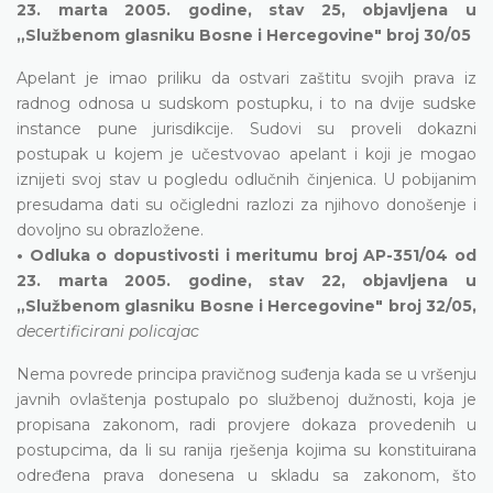
23. marta 2005. godine, stav 25, objavljena u
„Službenom glasniku Bosne i Hercegovine" broj 30/05
Apelant je imao priliku da ostvari zaštitu svojih prava iz
radnog odnosa u sudskom postupku, i to na dvije sudske
instance pune jurisdikcije. Sudovi su proveli dokazni
postupak u kojem je učestvovao apelant i koji je mogao
iznijeti svoj stav u pogledu odlučnih činjenica. U pobijanim
presudama dati su očigledni razlozi za njihovo donošenje i
dovoljno su obrazložene.
• Odluka o dopustivosti i meritumu broj AP-351/04 od
23. marta 2005. godine, stav 22, objavljena u
„Službenom glasniku Bosne i Hercegovine" broj 32/05,
decertificirani policajac
Nema povrede principa pravičnog suđenja kada se u vršenju
javnih ovlaštenja postupalo po službenoj dužnosti, koja je
propisana zakonom, radi provjere dokaza provedenih u
postupcima, da li su ranija rješenja kojima su konstituirana
određena prava donesena u skladu sa zakonom, što