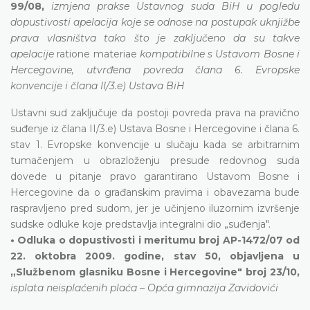
99/08,
izmjena prakse Ustavnog suda BiH u pogledu
dopustivosti apelacija koje se odnose na postupak uknjižbe
prava vlasništva tako što je zaključeno da su takve
apelacije
ratione materiae
kompatibilne s Ustavom Bosne i
Hercegovine, utvrđena povreda člana 6. Evropske
konvencije i člana II/3.e) Ustava BiH
Ustavni sud zaključuje da postoji povreda prava na pravično
suđenje iz člana II/3.e) Ustava Bosne i Hercegovine i člana 6.
stav 1. Evropske konvencije u slučaju kada se arbitrarnim
tumačenjem u obrazloženju presude redovnog suda
dovede u pitanje pravo garantirano Ustavom Bosne i
Hercegovine da o građanskim pravima i obavezama bude
raspravljeno pred sudom, jer je učinjeno iluzornim izvršenje
sudske odluke koje predstavlja integralni dio „suđenja".
• Odluka o dopustivosti i meritumu broj AP-1472/07 od
22. oktobra 2009. godine, stav 50, objavljena u
„Službenom glasniku Bosne i Hercegovine" broj 23/10,
isplata neisplaćenih plaća – Opća gimnazija Zavidovići