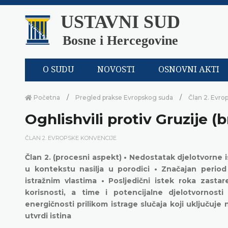
USTAVNI SUD
Bosne i Hercegovine
O SUDU
NOVOSTI
OSNOVNI AKTI
Početna
Pregled prakse Evropskog suda
Član 2. Evro
Oghlishvili protiv Gruzije (b
ČLAN 2. EVROPSKE KONVENCIJE
Član 2. (procesni aspekt) • Nedostatak djelotvorn
u kontekstu nasilja u porodici • Značajan perio
istražnim vlastima • Posljedični istek roka zasta
korisnosti, a time i potencijalne djelotvornost
energičnosti prilikom istrage slučaja koji uključu
utvrdi istina