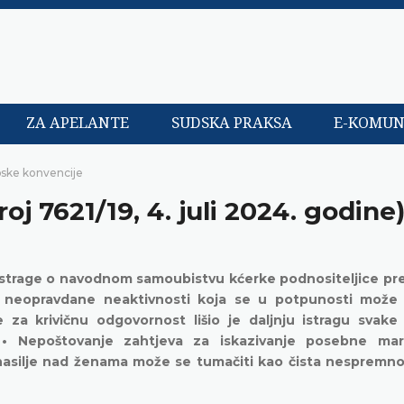
ZA APELANTE
SUDSKA PRAKSA
E-KOMUN
pske konvencije
roj 7621/19, 4. juli 2024. godine
e istrage o navodnom samoubistvu kćerke podnositeljice p
d neopravdane neaktivnosti koja se u potpunosti može p
re za krivičnu odgovornost lišio je daljnju istragu svak
i • Nepoštovanje zahtjeva za iskazivanje posebne marlj
je nasilje nad ženama može se tumačiti kao čista nespremn