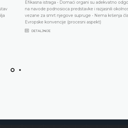
Efikasna istraga • Domaći organi su adekvatno odgov
stav
na navode podnosioca predstavke i razjasnili okolnos
lja
vezane za smrt njegove supruge • Nema kršenja čla
Evropske konvencije (procesni aspekt)
DETALJNIJE