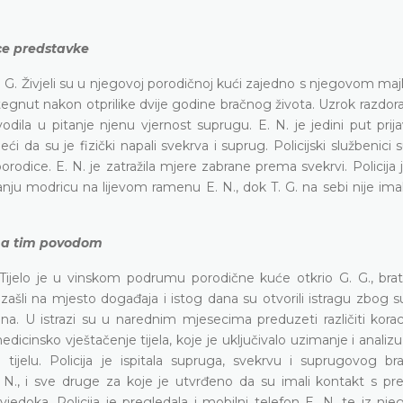
ice predstavke
 R. G. Živjeli su u njegovoj porodičnoj kući zajedno s njegovom ma
nut nakon otprilike dvije godine bračnog života. Uzrok razdora 
dila u pitanje njenu vjernost suprugu. E. N. je jedini put prija
ći da su je fizički napali svekrva i suprug. Policijski službenic
orodice. E. N. je zatražila mjere zabrane prema svekrvi. Policij
nju modricu na lijevom ramenu E. N., dok T. G. na sebi nije imala
ena tim povodom
 Tijelo je u vinskom podrumu porodične kuće otkrio G. G., bra
 izašli na mjesto događaja i istog dana su otvorili istragu zbog
na. U istrazi su u narednim mjesecima preduzeti različiti korac
edicinsko vještačenje tijela, koje je uključivalo uzimanje i analizu
elu. Policija je ispitala supruga, svekrvu i suprugovog bra
 E. N., i sve druge za koje je utvrđeno da su imali kontakt s p
jedoka. Policija je pregledala i mobilni telefon E. N. te iz nje