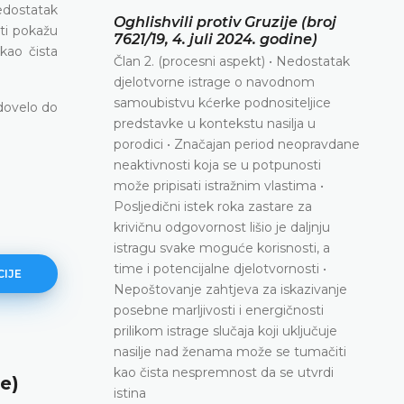
edostatak
Oghlishvili protiv Gruzije (broj
sti pokažu
7621/19, 4. juli 2024. godine)
kao čista
Član 2. (procesni aspekt) • Nedostatak
djelotvorne istrage o navodnom
samoubistvu kćerke podnositeljice
dovelo do
predstavke u kontekstu nasilja u
porodici • Značajan period neopravdane
neaktivnosti koja se u potpunosti
može pripisati istražnim vlastima •
Posljedični istek roka zastare za
krivičnu odgovornost lišio je daljnju
istragu svake moguće korisnosti, a
time i potencijalne djelotvornosti •
CIJE
Nepoštovanje zahtjeva za iskazivanje
posebne marljivosti i energičnosti
prilikom istrage slučaja koji uključuje
nasilje nad ženama može se tumačiti
Bagirova protiv Azerbejdžana (b
kao čista nespremnost da se utvrdi
e)
9375/20, 10. oktobar 2024. godi
istina