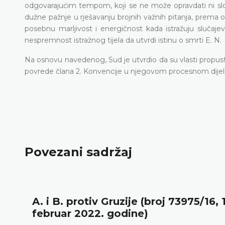
odgovarajućim tempom, koji se ne može opravdati ni sl
dužne pažnje u rješavanju brojnih važnih pitanja, prema 
posebnu marljivost i energičnost kada istražuju slučaje
nespremnost istražnog tijela da utvrdi istinu o smrti E. N.
Na osnovu navedenog, Sud je utvrdio da su vlasti propust
povrede člana 2. Konvencije u njegovom procesnom dijel
Povezani sadržaj
A. i B. protiv Gruzije (broj 73975/16, 
februar 2022. godine)