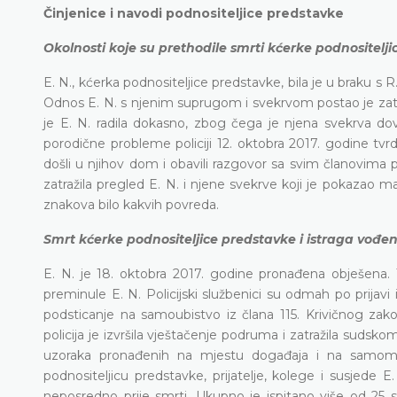
Činjenice i navodi podnositeljice predstavke
Okolnosti koje su prethodile smrti kćerke podnositelj
E. N., kćerka podnositeljice predstavke, bila je u braku s
Odnos E. N. s njenim suprugom i svekrvom postao je zateg
je E. N. radila dokasno, zbog čega je njena svekrva dovo
porodične probleme policiji 12. oktobra 2017. godine tvrde
došli u njihov dom i obavili razgovor sa svim članovima p
zatražila pregled E. N. i njene svekrve koji je pokazao ma
znakova bilo kakvih povreda.
Smrt kćerke podnositeljice predstavke i istraga vođ
E. N. je 18. oktobra 2017. godine pronađena obješena.
preminule E. N. Policijski službenici su odmah po prijavi
podsticanje na samoubistvo iz člana 115. Krivičnog zako
policija je izvršila vještačenje podruma i zatražila sudskom
uzoraka pronađenih na mjestu događaja i na samom tij
podnositeljicu predstavke, prijatelje, kolege i susjede
neposredno prije smrti. Ukupno je ispitano više od 25 sv