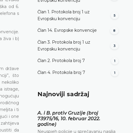
Evropsku konvenciju
ška od 6.
Član 1. Protokola broj 1 uz
telefona s
5
Evropsku konvenciju
Član 14. Evropske konvencije
8
onvencije.
 živa i b)
Član 3. Protokola broj 1 uz
3
Evropsku konvenciju
Član 2. Protokola broj 7
1
om države
Član 4. Protokola broj 7
1
iji”, što
 nekoliko
a istrage,
Najnoviji sadržaj
omogućuju
porodičnog
ljita i ti
A. i B. protiv Gruzije (broj
jući i one
73975/16, 10. februar 2022.
zahtijeva
godine)
ustiti da
Neuspjeh policije u sprečavanju nasilja