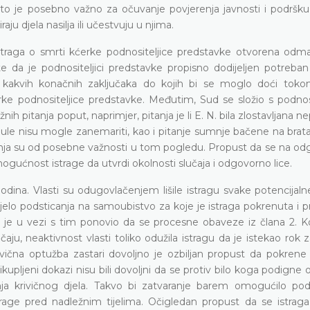
što je posebno važno za očuvanje povjerenja javnosti i podršku 
aju djela nasilja ili učestvuju u njima.
istraga o smrti kćerke podnositeljice predstavke otvorena odma
te da je podnositeljici predstavke propisno dodijeljen potreban
 kakvih konačnih zaključaka do kojih bi se moglo doći toko
ke podnositeljice predstavke. Međutim, Sud se složio s podnos
žnih pitanja poput, naprimjer, pitanja je li E. N. bila zlostavljana 
nule nisu mogle zanemariti, kao i pitanje sumnje bačene na brat
anja su od posebne važnosti u tom pogledu. Propust da se na odg
mogućnost istrage da utvrdi okolnosti slučaja i odgovorno lice.
 godina. Vlasti su odugovlačenjem lišilе istragu svake potencija
 djelo podsticanja na samoubistvo za koje je istraga pokrenuta i
d je u vezi s tim ponovio da se procesne obaveze iz člana 2. K
u, neaktivnost vlasti toliko odužila istragu da je istekao rok 
vična optužba zastari dovoljno je ozbiljan propust da pokrene 
kupljeni dokazi nisu bili dovoljni da se protiv bilo koga podigne 
a krivičnog djela. Takvo bi zatvaranje barem omogućilo podno
strage pred nadležnim tijelima. Očigledan propust da se istrag