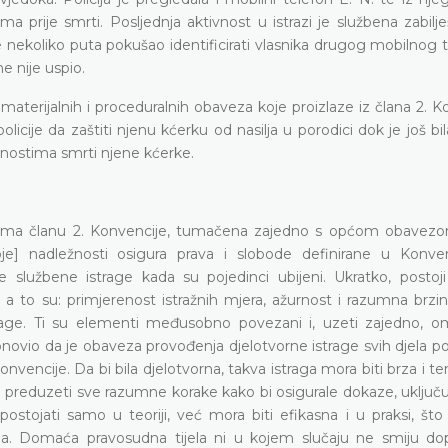
prije smrti. Posljednja aktivnost u istrazi je službena zabilje
 je nekoliko puta pokušao identificirati vlasnika drugog mobilnog 
e nije uspio.
materijalnih i proceduralnih obaveza koje proizlaze iz člana 2. K
cije da zaštiti njenu kćerku od nasilja u porodici dok je još bila
lnostima smrti njene kćerke.
prema članu 2. Konvencije, tumačena zajedno s općom obavez
] nadležnosti osigura prava i slobode definirane u Konvenc
e službene istrage kada su pojedinci ubijeni. Ukratko, postoji
a to su: primjerenost istražnih mjera, ažurnost i razumna brzin
strage. Ti su elementi međusobno povezani i, uzeti zajedno, 
ponovio da je obaveza provođenja djelotvorne istrage svih djela 
nvencije. Da bi bila djelotvorna, takva istraga mora biti brza i teme
ju preduzeti sve razumne korake kako bi osigurale dokaze, uključu
stojati samo u teoriji, već mora biti efikasna i u praksi, što 
ja. Domaća pravosudna tijela ni u kojem slučaju ne smiju dop