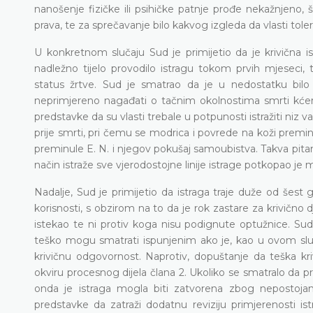
nanošenje fizičke ili psihičke patnje prođe nekažnjeno, 
prava, te za sprečavanje bilo kakvog izgleda da vlasti tolerir
U konkretnom slučaju Sud je primijetio da je krivična 
nadležno tijelo provodilo istragu tokom prvih mjeseci, 
status žrtve. Sud je smatrao da je u nedostatku bilo
neprimjereno nagađati o tačnim okolnostima smrti kćer
predstavke da su vlasti trebale u potpunosti istražiti niz va
prije smrti, pri čemu se modrica i povrede na koži premi
preminule E. N. i njegov pokušaj samoubistva. Takva pit
način istraže sve vjerodostojne linije istrage potkopao je 
Nadalje, Sud je primijetio da istraga traje duže od šest
korisnosti, s obzirom na to da je rok zastare za krivično
istekao te ni protiv koga nisu podignute optužnice. Su
teško mogu smatrati ispunjenim ako je, kao u ovom slučaj
krivičnu odgovornost. Naprotiv, dopuštanje da teška kri
okviru procesnog dijela člana 2. Ukoliko se smatralo da pri
onda je istraga mogla biti zatvorena zbog nepostojanj
predstavke da zatraži dodatnu reviziju primjerenosti i