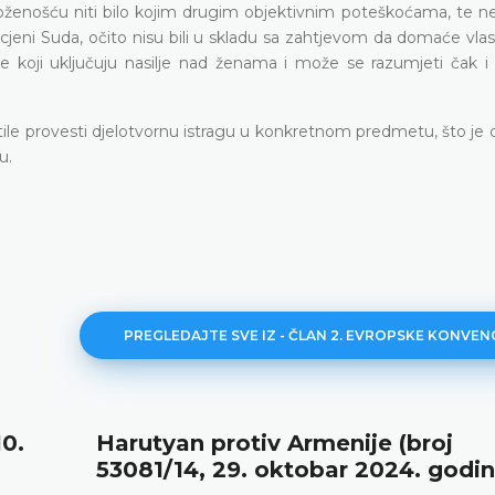
oženošću niti bilo kojim drugim objektivnim poteškoćama, te n
ocjeni Suda, očito nisu bili u skladu sa zahtjevom da domaće vla
ve koji uključuju nasilje nad ženama i može se razumjeti čak i 
ile provesti djelotvornu istragu u konkretnom predmetu, što je 
u.
PREGLEDAJTE SVE IZ - ČLAN 2. EVROPSKE KONVEN
10.
Harutyan protiv Armenije (broj
53081/14, 29. oktobar 2024. godin