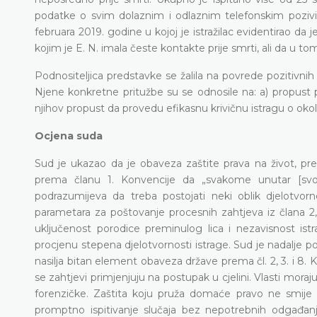
podatke o svim dolaznim i odlaznim telefonskim pozivima 
februara 2019. godine u kojoj je istražilac evidentirao da
kojim je E. N. imala česte kontakte prije smrti, ali da u tom
Podnositeljica predstavke se žalila na povrede pozitivnih 
Njene konkretne pritužbe su se odnosile na: a) propust poli
njihov propust da provedu efikasnu krivičnu istragu o oko
Ocjena suda
Sud je ukazao da je obaveza zaštite prava na život, 
prema članu 1. Konvencije da „svakome unutar [svoje
podrazumijeva da treba postojati neki oblik djelotvorn
parametara za poštovanje procesnih zahtjeva iz člana 2, 
uključenost porodice preminulog lica i nezavisnost i
procjenu stepena djelotvornosti istrage. Sud je nadalje 
nasilja bitan element obaveza države prema čl. 2, 3. i 8. Ko
se zahtjevi primjenjuju na postupak u cjelini. Vlasti mora
forenzičke. Zaštita koju pruža domaće pravo ne smije po
promptno ispitivanje slučaja bez nepotrebnih odgađan