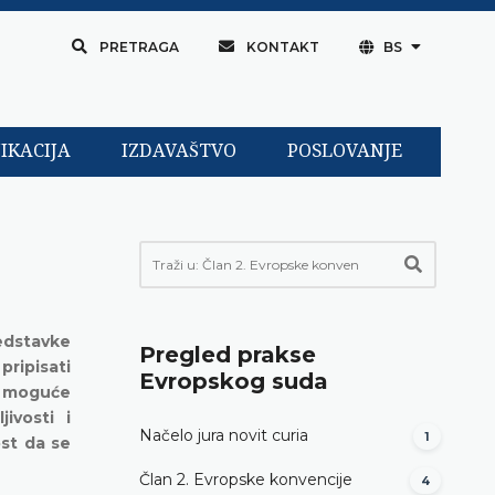
PRETRAGA
KONTAKT
BS
IKACIJA
IZDAVAŠTVO
POSLOVANJE
)
redstavke
Pregled prakse
ripisati
Evropskog suda
e moguće
ivosti i
Načelo jura novit curia
1
ost da se
Član 2. Evropske konvencije
4