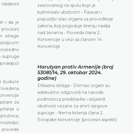
vladavini
zasnovanog na spolu koje je
kulminiralo ubistvom • Pasivan i
popustljiv stav organa za provođenje
h i da je
zakona, koji pogoduje širenju nasilja
 procesni
nad ženama • Povreda člana 2.
m istrage
Konvencije u vezi sa članom 14.
iteljicom
Konvencije
neposredno
a supruga
ovarajući
Harutyan protiv Armenije (broj
53081/14, 29. oktobar 2024.
godine)
lne buduće
Efikasna istraga • Domaći organi su
 provedena
adekvatno odgovorili na navode
onvencije
podnosioca predstavke i razjasnili
zastare za
okolnosti vezane za smrt njegove
pitanje u
supruge • Nema kršenja člana 2.
optužnica,
Evropske konvencije (procesni aspekt)
siteljici
a provede