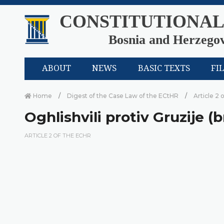
CONSTITUTIONAL
Bosnia and Herzego
ABOUT
NEWS
BASIC TEXTS
FI
Home
Digest of the Case Law of the ECtHR
Article 2 
Oghlishvili protiv Gruzije (b
ARTICLE 2 OF THE ECHR