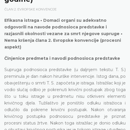
ČLAN 2. EVROPSKE KONVENCIJE
Efikasna istraga • Domaći organi su adekvatno
odgovorili na navode podnosioca predstavke i
razjasnili okolnosti vezane za smrt njegove supruge •
Nema kršenja člana 2. Evropske konvencije (procesni
aspekt)
Činjenice predmeta i navodi podnosioca predstavke
Supruga podnosioca predstavke (u daljnjem tekstu: T. S.)
preminula je dan nakon hirurške intervencije. Istog dana, po
obavještenju o smrti T. S. započeta je istraga. Istražilac koji je
vodio slučaj odbio je pokrenuti krivični postupak zbog toga
što u toku istrage u predmetu nisu otkriveni elementi
krivičnog djela. Tužilaštvo je poništilo odluku istražioca i
odlučilo da pokrene krivični postupak. Nakon otvaranja
krivičnog postupka podnosiocu predstavke je priznat
procesni status žrtve. Nakon toga istražilac je donio odluku
o obustavi krivičnog postupka jer je tokom istrage utvrđeno