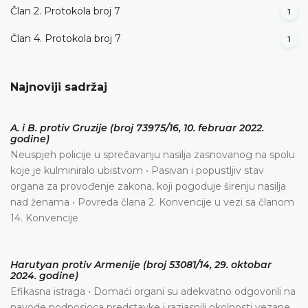
Član 2. Protokola broj 7
1
Član 4. Protokola broj 7
1
Najnoviji sadržaj
A. i B. protiv Gruzije (broj 73975/16, 10. februar 2022.
godine)
Neuspjeh policije u sprečavanju nasilja zasnovanog na spolu
koje je kulminiralo ubistvom • Pasivan i popustljiv stav
organa za provođenje zakona, koji pogoduje širenju nasilja
nad ženama • Povreda člana 2. Konvencije u vezi sa članom
14. Konvencije
Harutyan protiv Armenije (broj 53081/14, 29. oktobar
2024. godine)
Efikasna istraga • Domaći organi su adekvatno odgovorili na
navode podnosioca predstavke i razjasnili okolnosti vezane