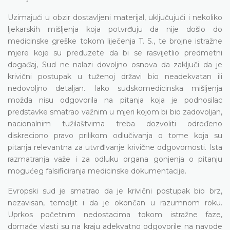
Uzimajući u obzir dostavljeni materijal, uključujući i nekoliko
ljekarskih mišljenja koja potvrđuju da nije došlo do
medicinske greške tokom liječenja T. S., te brojne istražne
mjere koje su preduzete da bi se rasvijetlio predmetni
događaj, Sud ne nalazi dovoljno osnova da zaključi da je
krivični postupak u tuženoj državi bio neadekvatan ili
nedovoljno detaljan. Iako sudskomedicinska mišljenja
možda nisu odgovorila na pitanja koja je podnosilac
predstavke smatrao važnim u mjeri kojom bi bio zadovoljan,
nacionalnim tužilaštvima treba dozvoliti određeno
diskreciono pravo prilikom odlučivanja o tome koja su
pitanja relevantna za utvrđivanje krivične odgovornosti. Ista
razmatranja važe i za odluku organa gonjenja o pitanju
mogućeg falsificiranja medicinske dokumentacije.
Evropski sud je smatrao da je krivični postupak bio brz,
nezavisan, temeljit i da je okončan u razumnom roku.
Uprkos početnim nedostacima tokom istražne faze,
domaće vlasti su na kraju adekvatno odgovorile na navode