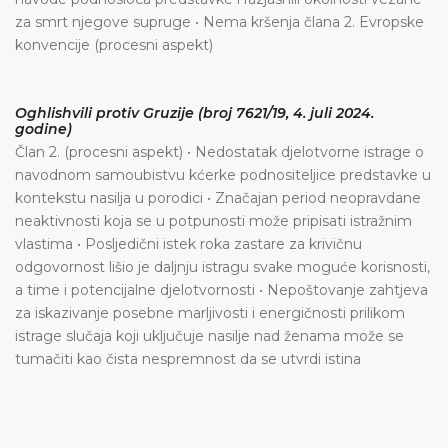
za smrt njegove supruge • Nema kršenja člana 2. Evropske
konvencije (procesni aspekt)
Oghlishvili protiv Gruzije (broj 7621/19, 4. juli 2024.
godine)
Član 2. (procesni aspekt) • Nedostatak djelotvorne istrage o
navodnom samoubistvu kćerke podnositeljice predstavke u
kontekstu nasilja u porodici • Značajan period neopravdane
neaktivnosti koja se u potpunosti može pripisati istražnim
vlastima • Posljedični istek roka zastare za krivičnu
odgovornost lišio je daljnju istragu svake moguće korisnosti,
a time i potencijalne djelotvornosti • Nepoštovanje zahtjeva
za iskazivanje posebne marljivosti i energičnosti prilikom
istrage slučaja koji uključuje nasilje nad ženama može se
tumačiti kao čista nespremnost da se utvrdi istina