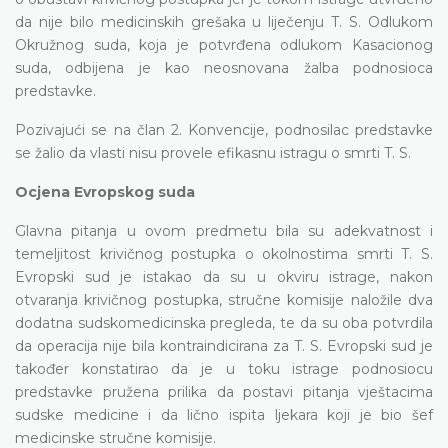
da nije bilo medicinskih grešaka u liječenju T. S. Odlukom
Okružnog suda, koja je potvrđena odlukom Kasacionog
suda, odbijena je kao neosnovana žalba podnosioca
predstavke.
Pozivajući se na član 2. Konvencije, podnosilac predstavke
se žalio da vlasti nisu provele efikasnu istragu o smrti T. S.
Ocjena Evropskog suda
Glavna pitanja u ovom predmetu bila su adekvatnost i
temeljitost krivičnog postupka o okolnostima smrti T. S.
Evropski sud je istakao da su u okviru istrage, nakon
otvaranja krivičnog postupka, stručne komisije naložile dva
dodatna sudskomedicinska pregleda, te da su oba potvrdila
da operacija nije bila kontraindicirana za T. S. Evropski sud je
također konstatirao da je u toku istrage podnosiocu
predstavke pružena prilika da postavi pitanja vještacima
sudske medicine i da lično ispita ljekara koji je bio šef
medicinske stručne komisije.