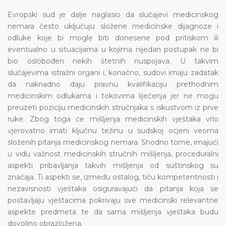
Evropski sud je dalje naglasio da slučajevi medicinskog
nemara često uključuju složene medicinske dijagnoze i
odluke koje bi mogle biti donesene pod pritiskom ili
eventualno u situacijama u kojima nijedan postupak ne bi
bio oslobođen nekih štetnih nuspojava. U takvim
slučajevima istražni organi i, konačno, sudovi imaju zadatak
da naknadno daju pravnu kvalifikaciju prethodnim
medicinskim odlukama i tokovima liječenja jer ne mogu
preuzeti poziciju medicinskih stručnjaka s iskustvom iz prve
ruke. Zbog toga će mišljenja medicinskih vještaka vrlo
vjerovatno imati ključnu težinu u sudskoj ocjeni veoma
složenih pitanja medicinskog nemara. Shodno tome, imajući
u vidu važnost medicinskih stručnih mišljenja, proceduralni
aspekti pribavljanja takvih mišljenja od suštinskog su
značaja. Ti aspekti se, između ostalog, tiču kompetentnosti i
nezavisnosti vještaka osiguravajući da pitanja koja se
postavljaju vještacima pokrivaju sve medicinski relevantne
aspekte predmeta te da sama mišljenja vještaka budu
dovoljno obrazložena.