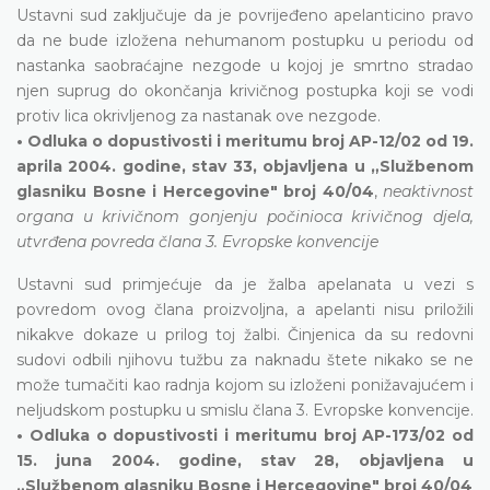
Ustavni sud zaključuje da je povrijeđeno apelanticino pravo
da ne bude izložena nehumanom postupku u periodu od
nastanka saobraćajne nezgode u kojoj je smrtno stradao
njen suprug do okončanja krivičnog postupka koji se vodi
protiv lica okrivljenog za nastanak ove nezgode.
• Odluka o dopustivosti i meritumu broj AP-12/02 od 19.
aprila 2004. godine, stav 33, objavljena u „Službenom
glasniku Bosne i Hercegovine" broj 40/04
,
neaktivnost
organa u krivičnom gonjenju počinioca krivičnog djela,
utvrđena povreda člana 3. Evropske konvencije
Ustavni sud primjećuje da je žalba apelanata u vezi s
povredom ovog člana proizvoljna, a apelanti nisu priložili
nikakve dokaze u prilog toj žalbi. Činjenica da su redovni
sudovi odbili njihovu tužbu za naknadu štete nikako se ne
može tumačiti kao radnja kojom su izloženi ponižavajućem i
neljudskom postupku u smislu člana 3. Evropske konvencije.
• Odluka o dopustivosti i meritumu broj AP-173/02 od
15. juna 2004. godine, stav 28, objavljena u
„Službenom glasniku Bosne i Hercegovine" broj 40/04