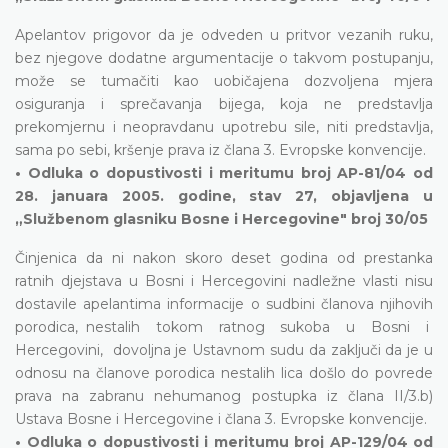
Apelantov prigovor da je odveden u pritvor vezanih ruku,
bez njegove dodatne argumentacije o takvom postupanju,
može se tumačiti kao uobičajena dozvoljena mjera
osiguranja i sprečavanja bijega, koja ne predstavlja
prekomjernu i neopravdanu upotrebu sile, niti predstavlja,
sama po sebi, kršenje prava iz člana 3. Evropske konvencije.
• Odluka o dopustivosti i meritumu broj AP-81/04 od
28. januara 2005. godine, stav 27, objavljena u
„Službenom glasniku Bosne i Hercegovine" broj 30/05
Činjenica da ni nakon skoro deset godina od prestanka
ratnih djejstava u Bosni i Hercegovini nadležne vlasti nisu
dostavile apelantima informacije o sudbini članova njihovih
porodica, nestalih tokom ratnog sukoba u Bosni i
Hercegovini, dovoljna je Ustavnom sudu da zaključi da je u
odnosu na članove porodica nestalih lica došlo do povrede
prava na zabranu nehumanog postupka iz člana II/3.b)
Ustava Bosne i Hercegovine i člana 3. Evropske konvencije.
• Odluka o dopustivosti i meritumu broj AP-129/04 od