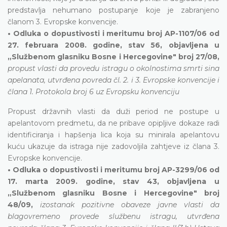
predstavlja nehumano postupanje koje je zabranjeno
članom 3. Evropske konvencije.
• Odluka o dopustivosti i meritumu broj AP-1107/06 od
27. februara 2008. godine, stav 56, objavljena u
„Službenom glasniku Bosne i Hercegovine" broj 27/08,
propust vlasti da provedu istragu o okolnostima smrti sina
apelanata, utvrđena povreda čl. 2. i 3. Evropske konvencije i
člana 1. Protokola broj 6 uz Evropsku konvenciju
Propust državnih vlasti da duži period ne postupe u
apelantovom predmetu, da ne pribave opipljive dokaze radi
identificiranja i hapšenja lica koja su minirala apelantovu
kuću ukazuje da istraga nije zadovoljila zahtjeve iz člana 3.
Evropske konvencije.
• Odluka o dopustivosti i meritumu broj AP-3299/06 od
17. marta 2009. godine, stav 43, objavljena u
„Službenom glasniku Bosne i Hercegovine" broj
48/09,
izostanak pozitivne obaveze javne vlasti da
blagovremeno provede službenu istragu, utvrđena