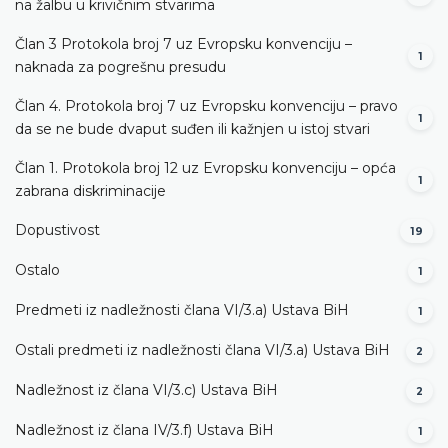
na žalbu u krivičnim stvarima
Član 3 Protokola broj 7 uz Evropsku konvenciju –
1
naknada za pogrešnu presudu
Član 4. Protokola broj 7 uz Evropsku konvenciju – pravo
1
da se ne bude dvaput suđen ili kažnjen u istoj stvari
Član 1. Protokola broj 12 uz Evropsku konvenciju – opća
1
zabrana diskriminacije
Dopustivost
19
Ostalo
1
Predmeti iz nadležnosti člana VI/3.а) Ustava BiH
1
Ostali predmeti iz nadležnosti člana VI/3.а) Ustava BiH
2
Nadležnost iz člana VI/3.c) Ustava BiH
2
Nadležnost iz člana IV/3.f) Ustava BiH
1