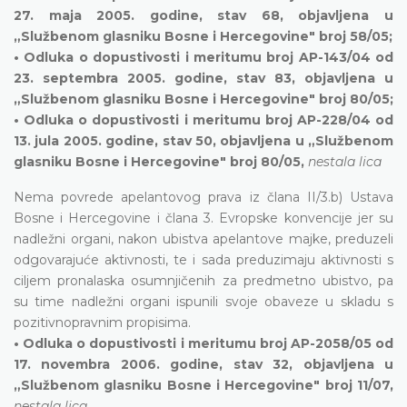
27. maja 2005. godine, stav 68, objavljena u
„Službenom glasniku Bosne i Hercegovine" broj 58/05;
• Odluka o dopustivosti i meritumu broj AP-143/04 od
23. septembra 2005. godine, stav 83, objavljena u
„Službenom glasniku Bosne i Hercegovine" broj 80/05;
• Odluka o dopustivosti i meritumu broj AP-228/04 od
13. jula 2005. godine, stav 50, objavljena u „Službenom
glasniku Bosne i Hercegovine" broj 80/05,
nestala lica
Nema povrede apelantovog prava iz člana II/3.b) Ustava
Bosne i Hercegovine i člana 3. Evropske konvencije jer su
nadležni organi, nakon ubistva apelantove majke, preduzeli
odgovarajuće aktivnosti, te i sada preduzimaju aktivnosti s
ciljem pronalaska osumnjičenih za predmetno ubistvo, pa
su time nadležni organi ispunili svoje obaveze u skladu s
pozitivnopravnim propisima.
• Odluka o dopustivosti i meritumu broj AP-2058/05 od
17. novembra 2006. godine, stav 32, objavljena u
„Službenom glasniku Bosne i Hercegovine" broj 11/07,
nestala lica