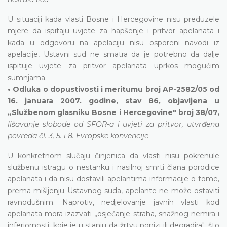
U situaciji kada vlasti Bosne i Hercegovine nisu preduzele
mjere da ispitaju uvjete za hapšenje i pritvor apelanata i
kada u odgovoru na apelaciju nisu osporeni navodi iz
apelacije, Ustavni sud ne smatra da je potrebno da dalje
ispituje uvjete za pritvor apelanata uprkos mogućim
sumnjama.
• Odluka o dopustivosti i meritumu broj AP-2582/05 od
16. januara 2007. godine, stav 86, objavljena u
„Službenom glasniku Bosne i Hercegovine" broj 38/07,
lišavanje slobode od SFOR-a i uvjeti za pritvor, utvrđena
povreda čl. 3, 5. i 8. Evropske konvencije
U konkretnom slučaju činjenica da vlasti nisu pokrenule
službenu istragu o nestanku i nasilnoj smrti člana porodice
apelanata i da nisu dostavili apelantima informacije o tome,
prema mišljenju Ustavnog suda, apelante ne može ostaviti
ravnodušnim. Naprotiv, nedjelovanje javnih vlasti kod
apelanata mora izazvati „osjećanje straha, snažnog nemira i
inferiornosti, koje je u stanju da žrtvu ponizi ili degradira", što