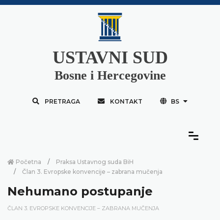
USTAVNI SUD
Bosne i Hercegovine
PRETRAGA
KONTAKT
BS
Početna
Praksa Ustavnog suda BiH
Član 3. Evropske konvencije – zabrana mučenja
Nehumano postupanje
ČLAN 3. EVROPSKE KONVENCIJE – ZABRANA MUČENJA