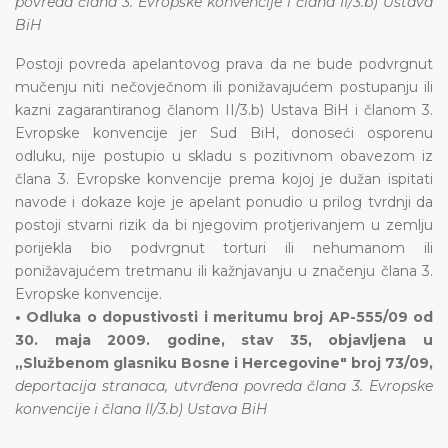
povreda člana 3. Evropske konvencije i člana II/3.b) Ustava
BiH
Postoji povreda apelantovog prava da ne bude podvrgnut
mučenju niti nečovječnom ili ponižavajućem postupanju ili
kazni zagarantiranog članom II/3.b) Ustava BiH i članom 3.
Evropske konvencije jer Sud BiH, donoseći osporenu
odluku, nije postupio u skladu s pozitivnom obavezom iz
člana 3. Evropske konvencije prema kojoj je dužan ispitati
navode i dokaze koje je apelant ponudio u prilog tvrdnji da
postoji stvarni rizik da bi njegovim protjerivanjem u zemlju
porijekla bio podvrgnut torturi ili nehumanom ili
ponižavajućem tretmanu ili kažnjavanju u značenju člana 3.
Evropske konvencije.
• Odluka o dopustivosti i meritumu broj AP-555/09 od
30. maja 2009. godine, stav 35, objavljena u
„Službenom glasniku Bosne i Hercegovine" broj 73/09,
deportacija stranaca, utvrđena povreda člana 3. Evropske
konvencije i člana II/3.b) Ustava BiH