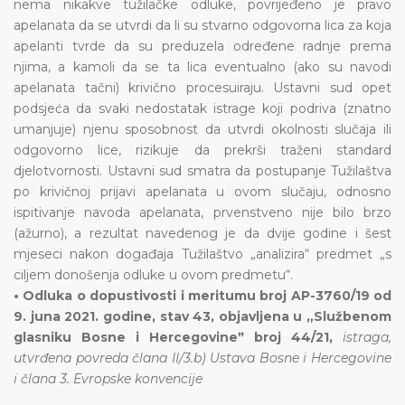
nema nikakve tužilačke odluke, povrijeđeno je pravo
apelanata da se utvrdi da li su stvarno odgovorna lica za koja
apelanti tvrde da su preduzela određene radnje prema
njima, a kamoli da se ta lica eventualno (ako su navodi
apelanata tačni) krivično procesuiraju. Ustavni sud opet
podsjeća da svaki nedostatak istrage koji podriva (znatno
umanjuje) njenu sposobnost da utvrdi okolnosti slučaja ili
odgovorno lice, rizikuje da prekrši traženi standard
djelotvornosti. Ustavni sud smatra da postupanje Tužilaštva
po krivičnoj prijavi apelanata u ovom slučaju, odnosno
ispitivanje navoda apelanata, prvenstveno nije bilo brzo
(ažurno), a rezultat navedenog je da dvije godine i šest
mjeseci nakon događaja Tužilaštvo „analizira“ predmet „s
ciljem donošenja odluke u ovom predmetu“.
• Odluka o dopustivosti i meritumu broj AP-3760/19 od
9. juna 2021. godine, stav 43, objavljena u „Službenom
glasniku Bosne i Hercegovineˮ broj 44/21,
istraga,
utvrđena povreda člana II/3.b) Ustava Bosne i Hercegovine
i člana 3. Evropske konvencije