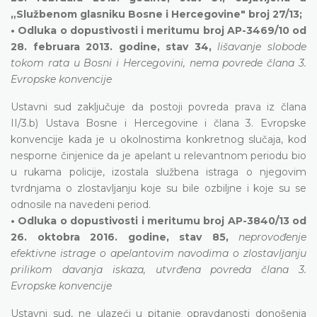
„Službenom glasniku Bosne i Hercegovine" broj 27/13;
• Odluka o dopustivosti i meritumu broj AP-3469/10 od
28. februara 2013. godine, stav 34,
lišavanje slobode
tokom rata u Bosni i Hercegovini,
nema povrede člana 3.
Evropske konvencije
Ustavni sud zaključuje da postoji povreda prava iz člana
II/3.b) Ustava Bosne i Hercegovine i člana 3. Evropske
konvencije kada je u okolnostima konkretnog slučaja, kod
nesporne činjenice da je apelant u relevantnom periodu bio
u rukama policije, izostala službena istraga o njegovim
tvrdnjama o zlostavljanju koje su bile ozbiljne i koje su se
odnosile na navedeni period.
• Odluka o dopustivosti i meritumu broj AP-3840/13 od
26. oktobra 2016. godine, stav 85,
neprovođenje
efektivne istrage o apelantovim navodima o zlostavljanju
prilikom davanja iskaza, utvrđena povreda člana 3.
Evropske konvencije
Ustavni sud, ne ulazeći u pitanje opravdanosti donošenja