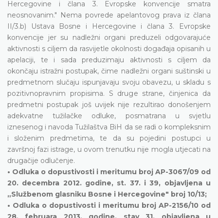
Hercegovine i člana 3. Evropske konvencije smatra
neosnovanim." Nema povrede apelantovog prava iz člana
II/3.b) Ustava Bosne i Hercegovine i člana 3. Evropske
konvencije jer su nadležni organi preduzeli odgovarajuće
aktivnosti s ciljem da rasvijetle okolnosti događaja opisanih u
apelaciji, te i sada preduzimaju aktivnosti s ciljem da
okončaju istražni postupak, čime nadležni organi suštinski u
predmetnom slučaju ispunjavaju svoju obavezu, u skladu s
pozitivnopravnim propisima. S druge strane, činjenica da
predmetni postupak još uvijek nije rezultirao donošenjem
adekvatne tužilačke odluke, posmatrana u svjetlu
iznesenog i navoda Tužilaštva BiH da se radi o kompleksnim
i složenim predmetima, te da su pojedini postupci u
završnoj fazi istrage, u ovom trenutku nije mogla utjecati na
drugačije odlučenje.
• Odluka o dopustivosti i meritumu broj AP-3067/09 od
20. decembra 2012. godine, st. 37. i 39, objavljena u
„Službenom glasniku Bosne i Hercegovine" broj 10/13;
• Odluka o dopustivosti i meritumu broj AP-2156/10 od
28. februara 2013. godine, stav 31, objavljena u