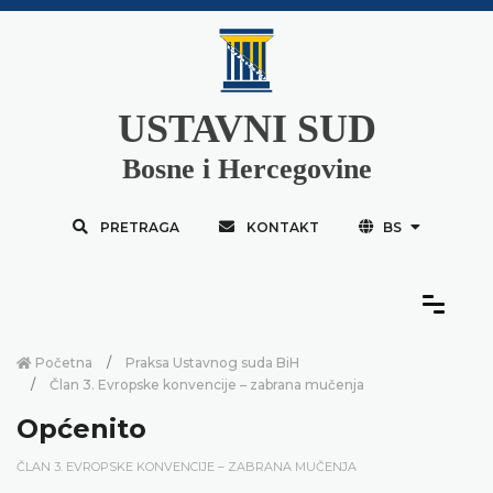
USTAVNI SUD
Bosne i Hercegovine
PRETRAGA
KONTAKT
BS
Početna
Praksa Ustavnog suda BiH
Član 3. Evropske konvencije – zabrana mučenja
Općenito
ČLAN 3. EVROPSKE KONVENCIJE – ZABRANA MUČENJA