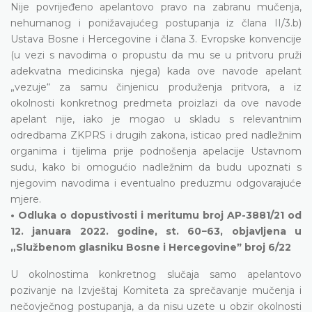
Nije povrijeđeno apelantovo pravo na zabranu mučenja,
nehumanog i ponižavajućeg postupanja iz člana II/3.b)
Ustava Bosne i Hercegovine i člana 3. Evropske konvencije
(u vezi s navodima o propustu da mu se u pritvoru pruži
adekvatna medicinska njega) kada ove navode apelant
„vezuje“ za samu činjenicu produženja pritvora, a iz
okolnosti konkretnog predmeta proizlazi da ove navode
apelant nije, iako je mogao u skladu s relevantnim
odredbama ZKPRS i drugih zakona, isticao pred nadležnim
organima i tijelima prije podnošenja apelacije Ustavnom
sudu, kako bi omogućio nadležnim da budu upoznati s
njegovim navodima i eventualno preduzmu odgovarajuće
mjere.
• Odluka o dopustivosti i meritumu broj AP-3881/21 od
12. januara 2022. godine, st. 60−63, objavljena u
„Službenom glasniku Bosne i Hercegovineˮ broj 6/22
U okolnostima konkretnog slučaja samo apelantovo
pozivanje na Izvještaj Komiteta za sprečavanje mučenja i
nečovječnog postupanja, a da nisu uzete u obzir okolnosti