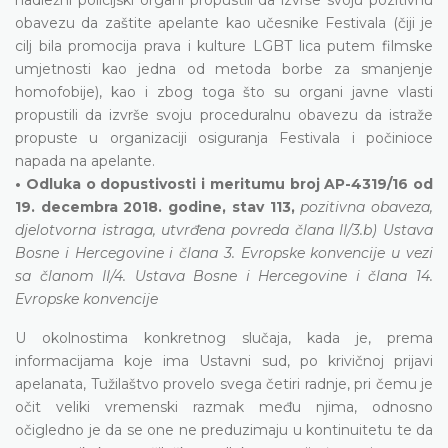
obavezu da zaštite apelante kao učesnike Festivala (čiji je
cilj bila promocija prava i kulture LGBT lica putem filmske
umjetnosti kao jedna od metoda borbe za smanjenje
homofobije), kao i zbog toga što su organi javne vlasti
propustili da izvrše svoju proceduralnu obavezu da istraže
propuste u organizaciji osiguranja Festivala i počinioce
napada na apelante.
• Odluka o dopustivosti i meritumu broj AP-4319/16 od
19. decembra 2018. godine, stav 113,
pozitivna obaveza,
djelotvorna istraga, utvrđena povreda člana II/3.b) Ustava
Bosne i Hercegovine i člana 3. Evropske konvencije u vezi
sa članom II/4. Ustava Bosne i Hercegovine i člana 14.
Evropske konvencije
U okolnostima konkretnog slučaja, kada je, prema
informacijama koje ima Ustavni sud, po krivičnoj prijavi
apelanata, Tužilaštvo provelo svega četiri radnje, pri čemu je
očit veliki vremenski razmak među njima, odnosno
očigledno je da se one ne preduzimaju u kontinuitetu te da