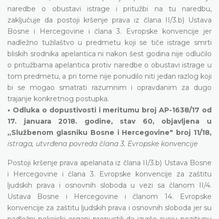
naredbe o obustavi istrage i pritužbi na tu naredbu,
zaključuje da postoji kršenje prava iz člana II/3.b) Ustava
Bosne i Hercegovine i člana 3. Evropske konvencije jer
nadležno tužilaštvo u predmetu koji se tiče istrage smrti
bliskih srodnika apelantica ni nakon šest godina nije odlučilo
o pritužbama apelantica protiv naredbe o obustavi istrage u
tom predmetu, a pri tome nije ponudilo niti jedan razlog koji
bi se mogao smatrati razumnim i opravdanim za dugo
trajanje konkretnog postupka.
• Odluka o dopustivosti i meritumu broj AP-1638/17 od
17. januara 2018. godine, stav 60, objavljena u
„Službenom glasniku Bosne i Hercegovine" broj 11/18,
istraga, utvrđena povreda člana 3. Evropske konvencije
Postoji kršenje prava apelanata iz člana II/3.b) Ustava Bosne
i Hercegovine i člana 3. Evropske konvencije za zaštitu
ljudskih prava i osnovnih sloboda u vezi sa članom II/4.
Ustava Bosne i Hercegovine i članom 14. Evropske
konvencije za zaštitu ljudskih prava i osnovnih sloboda jer su
nadležni policijski organi propustili da izvrše svoju pozitivnu