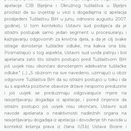
apelacije CJB Bijeljina i Okružnog tužilaštva u Bijeljini
proizlazi da su izvještaji u vezi s događajima iz apelacija
proslijeđeni Tužilaštvu BiH u junu, odnosno augustu 2007.
godine). U tom kontekstu Ustavni sud podsjeća da je
istražni postupak samo jedan segment u procesuiranju i
kažnjavanju odgovornih za krivična djela, a da je cilj svake
istrage donošenje tužilačke odluke, ma kakva ona bila.
Posmatrajući s tog aspekta, Ustavni sud uviđa patnju i bol
apelanata zato što istražni postupci pred Tužilaštvom BiH
još uvijek nisu okončani donošenjem adekvatne tužilačke
odluke." (...) „S obzirom na sve navedeno, uzimajući u obzir
odgovore Tužilaštva BiH da su istražni postupci u toku i da
su s aspekta pozitivne obaveze države nesporno preduzete
i još uvijek se preduzimaju odgovarajuće mjere na
rasvjetljavanju događaja iz apelacije, i pored činjenice da
istražni postupci još uvijek nisu okončani, Ustavni sud
navode apelanata o neaktivnosti nadležnih organa na
rasvjetljavanju događaja iz apelacija i dovođenje tih navoda u
kontekst kršenja prava iz člana II/3.b) Ustava Bosne i