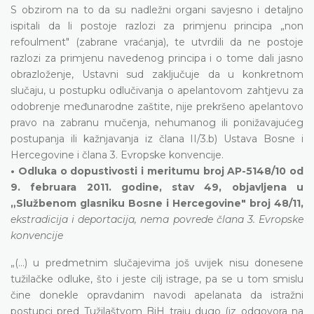
S obzirom na to da su nadležni organi savjesno i detaljno
ispitali da li postoje razlozi za primjenu principa „non
refoulment" (zabrane vraćanja), te utvrdili da ne postoje
razlozi za primjenu navedenog principa i o tome dali jasno
obrazloženje, Ustavni sud zaključuje da u konkretnom
slučaju, u postupku odlučivanja o apelantovom zahtjevu za
odobrenje međunarodne zaštite, nije prekršeno apelantovo
pravo na zabranu mučenja, nehumanog ili ponižavajućeg
postupanja ili kažnjavanja iz člana II/3.b) Ustava Bosne i
Hercegovine i člana 3. Evropske konvencije.
• Odluka o dopustivosti i meritumu broj AP-5148/10 od
9. februara 2011. godine, stav 49, objavljena u
„Službenom glasniku Bosne i Hercegovine" broj 48/11,
ekstradicija i deportacija, nema povrede člana 3. Evropske
konvencije
„(...) u predmetnim slučajevima još uvijek nisu donesene
tužilačke odluke, što i jeste cilj istrage, pa se u tom smislu
čine donekle opravdanim navodi apelanata da istražni
postupci pred Tužilaštvom BiH traju dugo (iz odgovora na