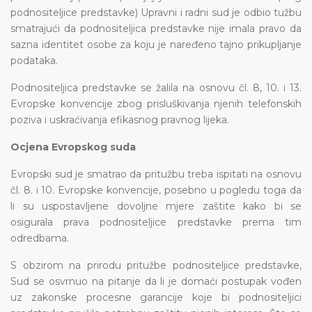
podnositeljice predstavke) Upravni i radni sud je odbio tužbu
smatrajući da podnositeljica predstavke nije imala pravo da
sazna identitet osobe za koju je naređeno tajno prikupljanje
podataka.
Podnositeljica predstavke se žalila na osnovu čl. 8, 10. i 13.
Evropske konvencije zbog prisluškivanja njenih telefonskih
poziva i uskraćivanja efikasnog pravnog lijeka.
Ocjena Evropskog suda
Evropski sud je smatrao da pritužbu treba ispitati na osnovu
čl. 8. i 10. Evropske konvencije, posebno u pogledu toga da
li su uspostavljene dovoljne mjere zaštite kako bi se
osigurala prava podnositeljice predstavke prema tim
odredbama.
S obzirom na prirodu pritužbe podnositeljice predstavke,
Sud se osvrnuo na pitanje da li je domaći postupak vođen
uz zakonske procesne garancije koje bi podnositeljici