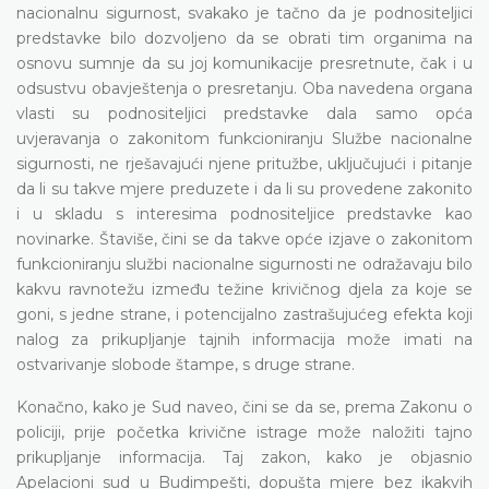
nacionalnu sigurnost, svakako je tačno da je podnositeljici
predstavke bilo dozvoljeno da se obrati tim organima na
osnovu sumnje da su joj komunikacije presretnute, čak i u
odsustvu obavještenja o presretanju. Oba navedena organa
vlasti su podnositeljici predstavke dala samo opća
uvjeravanja o zakonitom funkcioniranju Službe nacionalne
sigurnosti, ne rješavajući njene pritužbe, uključujući i pitanje
da li su takve mjere preduzete i da li su provedene zakonito
i u skladu s interesima podnositeljice predstavke kao
novinarke. Štaviše, čini se da takve opće izjave o zakonitom
funkcioniranju službi nacionalne sigurnosti ne odražavaju bilo
kakvu ravnotežu između težine krivičnog djela za koje se
goni, s jedne strane, i potencijalno zastrašujućeg efekta koji
nalog za prikupljanje tajnih informacija može imati na
ostvarivanje slobode štampe, s druge strane.
Konačno, kako je Sud naveo, čini se da se, prema Zakonu o
policiji, prije početka krivične istrage može naložiti tajno
prikupljanje informacija. Taj zakon, kako je objasnio
Apelacioni sud u Budimpešti, dopušta mjere bez ikakvih