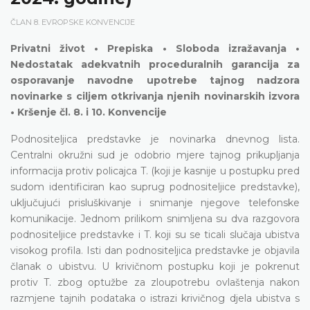
ČLAN 8. EVROPSKE KONVENCIJE
Privatni život • Prepiska • Sloboda izražavanja •
Nedostatak adekvatnih proceduralnih garancija za
osporavanje navodne upotrebe tajnog nadzora
novinarke s ciljem otkrivanja njenih novinarskih izvora
• Kršenje čl. 8. i 10. Konvencije
Podnositeljica predstavke je novinarka dnevnog lista.
Centralni okružni sud je odobrio mjere tajnog prikupljanja
informacija protiv policajca T. (koji je kasnije u postupku pred
sudom identificiran kao suprug podnositeljice predstavke),
uključujući prisluškivanje i snimanje njegove telefonske
komunikacije. Jednom prilikom snimljena su dva razgovora
podnositeljice predstavke i T. koji su se ticali slučaja ubistva
visokog profila. Isti dan podnositeljica predstavke je objavila
članak o ubistvu. U krivičnom postupku koji je pokrenut
protiv T. zbog optužbe za zloupotrebu ovlaštenja nakon
razmjene tajnih podataka o istrazi krivičnog djela ubistva s