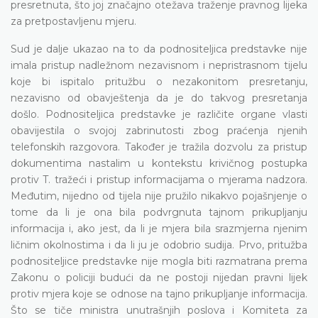
presretnuta, što joj značajno otežava traženje pravnog lijeka
za pretpostavljenu mjeru.
Sud je dalje ukazao na to da podnositeljica predstavke nije
imala pristup nadležnom nezavisnom i nepristrasnom tijelu
koje bi ispitalo pritužbu o nezakonitom presretanju,
nezavisno od obavještenja da je do takvog presretanja
došlo. Podnositeljica predstavke je različite organe vlasti
obavijestila o svojoj zabrinutosti zbog praćenja njenih
telefonskih razgovora. Također je tražila dozvolu za pristup
dokumentima nastalim u kontekstu krivičnog postupka
protiv T. tražeći i pristup informacijama o mjerama nadzora.
Međutim, nijedno od tijela nije pružilo nikakvo pojašnjenje o
tome da li je ona bila podvrgnuta tajnom prikupljanju
informacija i, ako jest, da li je mjera bila srazmjerna njenim
ličnim okolnostima i da li ju je odobrio sudija. Prvo, pritužba
podnositeljice predstavke nije mogla biti razmatrana prema
Zakonu o policiji budući da ne postoji nijedan pravni lijek
protiv mjera koje se odnose na tajno prikupljanje informacija.
Što se tiče ministra unutrašnjih poslova i Komiteta za