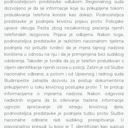
podnositeljicom predstavke odlukom Regionalnog suda
dozvoljeno je da se informacije koje su prikupljene tokom
prisluškivanja telefona koriste kao dokazi. Podnositeljica
predstavke je podnijela krivičnu prijavu protiv Policijske
uprave okruga Pešta zbog nezakonitog praćenja njenih
telefonskih razgovora. Prijava je odbijena. Nakon toga,
podnositeljica predstavke je različitim nacionalnim tijelima
podnijela niz pritužbi tvrdeći da je mjera tajnog nadzora
korištena u odnosu na nju i da je primijenjena bez sudskog
odobrenja. Također je tvrdila da joj je telefon prisluškivan s
ciljem identifikacije njenih izvora u policiji. Zatim je od Službe
nacionalne odbrane, a potom i od Upravnog i radnog suda
Budimpešte zatražila dozvolu za pristup dokumentima
prikupljenim u toku krivičnog postupka protiv T. te pristup
informacijama o mjerama nadzora. Nakon odgovora
nadležnih organa da bi otkrivanje tražene informacije
ugrozilo sprečavanje i/ili istragu krivičnog djela,
podnositeljica predstavke je podnijela tužbu protiv Službe
nacionalne odbrane radi sudskog preispitivanja. U
pravosnažnoj presudi (u kojoj je T. identificiran kao suprug