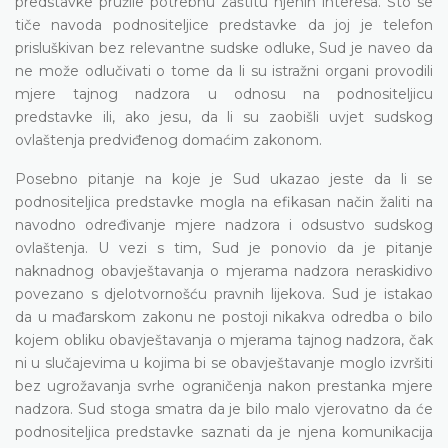
predstavke pružile potrebnu zaštitu njenih interesa. Što se
tiče navoda podnositeljice predstavke da joj je telefon
prisluškivan bez relevantne sudske odluke, Sud je naveo da
ne može odlučivati o tome da li su istražni organi provodili
mjere tajnog nadzora u odnosu na podnositeljicu
predstavke ili, ako jesu, da li su zaobišli uvjet sudskog
ovlaštenja predviđenog domaćim zakonom.
Posebno pitanje na koje je Sud ukazao jeste da li se
podnositeljica predstavke mogla na efikasan način žaliti na
navodno određivanje mjere nadzora i odsustvo sudskog
ovlaštenja. U vezi s tim, Sud je ponovio da je pitanje
naknadnog obavještavanja o mjerama nadzora neraskidivo
povezano s djelotvornošću pravnih lijekova. Sud je istakao
da u mađarskom zakonu ne postoji nikakva odredba o bilo
kojem obliku obavještavanja o mjerama tajnog nadzora, čak
ni u slučajevima u kojima bi se obavještavanje moglo izvršiti
bez ugrožavanja svrhe ograničenja nakon prestanka mjere
nadzora. Sud stoga smatra da je bilo malo vjerovatno da će
podnositeljica predstavke saznati da je njena komunikacija