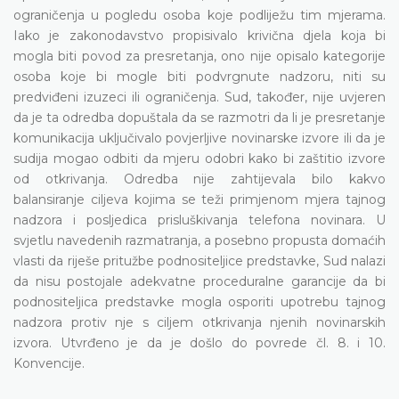
ograničenja u pogledu osoba koje podliježu tim mjerama.
Iako je zakonodavstvo propisivalo krivična djela koja bi
mogla biti povod za presretanja, ono nije opisalo kategorije
osoba koje bi mogle biti podvrgnute nadzoru, niti su
predviđeni izuzeci ili ograničenja. Sud, također, nije uvjeren
da je ta odredba dopuštala da se razmotri da li je presretanje
komunikacija uključivalo povjerljive novinarske izvore ili da je
sudija mogao odbiti da mjeru odobri kako bi zaštitio izvore
od otkrivanja. Odredba nije zahtijevala bilo kakvo
balansiranje ciljeva kojima se teži primjenom mjera tajnog
nadzora i posljedica prisluškivanja telefona novinara. U
svjetlu navedenih razmatranja, a posebno propusta domaćih
vlasti da riješe pritužbe podnositeljice predstavke, Sud nalazi
da nisu postojale adekvatne proceduralne garancije da bi
podnositeljica predstavke mogla osporiti upotrebu tajnog
nadzora protiv nje s ciljem otkrivanja njenih novinarskih
izvora. Utvrđeno je da je došlo do povrede čl. 8. i 10.
Konvencije.