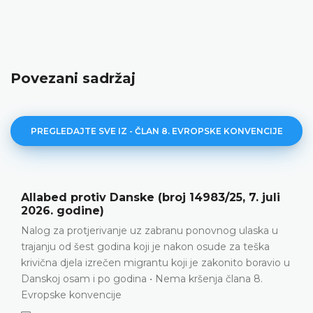
Povezani sadržaj
PREGLEDAJTE SVE IZ - ČLAN 8. EVROPSKE KONVENCIJE
Y protiv Srbije (broj 28322/20, 12. maj 2026.
godine)
Porodični život • Pozitivne obaveze • Prekid kontakta
između podnositeljice predstavke i njenog polubrata
u
nakon što ga je usvojila porodica koja živi u inozemstvu
• Odbijanje podnositeljice predstavke da bude usvojena
ne smije nadmašiti interese samog njenog polubrata •
U datim okolnostima, usvojenje polubrata podnosioca