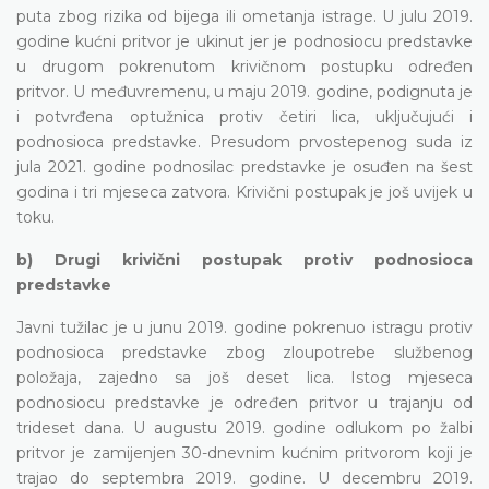
puta zbog rizika od bijega ili ometanja istrage. U julu 2019.
godine kućni pritvor je ukinut jer je podnosiocu predstavke
u drugom pokrenutom krivičnom postupku određen
pritvor. U međuvremenu, u maju 2019. godine, podignuta je
i potvrđena optužnica protiv četiri lica, uključujući i
podnosioca predstavke. Presudom prvostepenog suda iz
jula 2021. godine podnosilac predstavke je osuđen na šest
godina i tri mjeseca zatvora. Krivični postupak je još uvijek u
toku.
b) Drugi krivični postupak protiv podnosioca
predstavke
Javni tužilac je u junu 2019. godine pokrenuo istragu protiv
podnosioca predstavke zbog zloupotrebe službenog
položaja, zajedno sa još deset lica. Istog mjeseca
podnosiocu predstavke je određen pritvor u trajanju od
trideset dana. U augustu 2019. godine odlukom po žalbi
pritvor je zamijenjen 30-dnevnim kućnim pritvorom koji je
trajao do septembra 2019. godine. U decembru 2019.