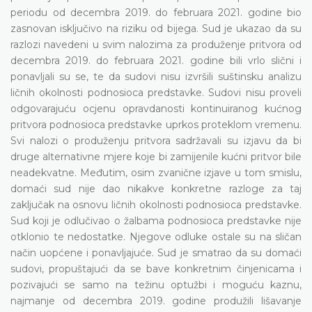
periodu od decembra 2019. do februara 2021. godine bio
zasnovan isključivo na riziku od bijega. Sud je ukazao da su
razlozi navedeni u svim nalozima za produženje pritvora od
decembra 2019. do februara 2021. godine bili vrlo slični i
ponavljali su se, te da sudovi nisu izvršili suštinsku analizu
ličnih okolnosti podnosioca predstavke. Sudovi nisu proveli
odgovarajuću ocjenu opravdanosti kontinuiranog kućnog
pritvora podnosioca predstavke uprkos proteklom vremenu.
Svi nalozi o produženju pritvora sadržavali su izjavu da bi
druge alternativne mjere koje bi zamijenile kućni pritvor bile
neadekvatne. Međutim, osim zvanične izjave u tom smislu,
domaći sud nije dao nikakve konkretne razloge za taj
zaključak na osnovu ličnih okolnosti podnosioca predstavke.
Sud koji je odlučivao o žalbama podnosioca predstavke nije
otklonio te nedostatke. Njegove odluke ostale su na sličan
način uopćene i ponavljajuće. Sud je smatrao da su domaći
sudovi, propuštajući da se bave konkretnim činjenicama i
pozivajući se samo na težinu optužbi i moguću kaznu,
najmanje od decembra 2019. godine produžili lišavanje