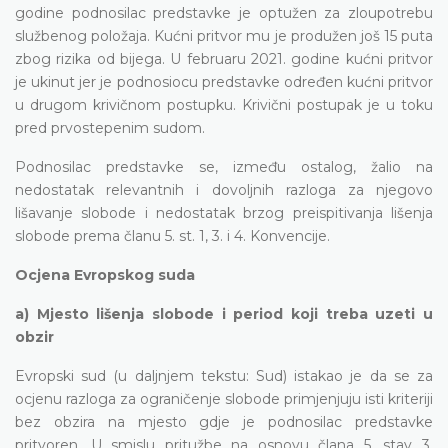
godine podnosilac predstavke je optužen za zloupotrebu
službenog položaja. Kućni pritvor mu je produžen još 15 puta
zbog rizika od bijega. U februaru 2021. godine kućni pritvor
je ukinut jer je podnosiocu predstavke određen kućni pritvor
u drugom krivičnom postupku. Krivični postupak je u toku
pred prvostepenim sudom.
Podnosilac predstavke se, između ostalog, žalio na
nedostatak relevantnih i dovoljnih razloga za njegovo
lišavanje slobode i nedostatak brzog preispitivanja lišenja
slobode prema članu 5. st. 1, 3. i 4. Konvencije.
Ocjena Evropskog suda
a) Mjesto lišenja slobode i period koji treba uzeti u
obzir
Evropski sud (u daljnjem tekstu: Sud) istakao je da se za
ocjenu razloga za ograničenje slobode primjenjuju isti kriteriji
bez obzira na mjesto gdje je podnosilac predstavke
pritvoren. U smislu pritužbe na osnovu člana 5. stav 3.