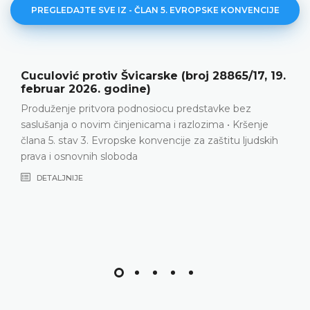
PREGLEDAJTE SVE IZ - ČLAN 5. EVROPSKE KONVENCIJE
Bluks Savickis protiv Latvije (broj 44570/19,
13. juni 2024. godine)
Propust domaćih sudova da daju relevantne i dovoljne
razloge za produženje pritvora • Povreda člana 5.
Evropske konvencije
DETALJNIJE