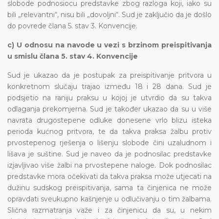
slobode podnosiocu predstavke zbog razloga koji, iako su
bili „relevantni“, nisu bili „dovoljni“. Sud je zaključio da je došlo
do povrede člana 5. stav 3. Konvencije.
c) U odnosu na navode u vezi s brzinom preispitivanja
u smislu člana 5. stav 4. Konvencije
Sud je ukazao da je postupak za preispitivanje pritvora u
konkretnom slučaju trajao između 18 i 28 dana. Sud je
podsjetio na raniju praksu u kojoj je utvrdio da su takva
odlaganja prekomjerna. Sud je također ukazao da su u više
navrata drugostepene odluke donesene vrlo blizu isteka
perioda kućnog pritvora, te da takva praksa žalbu protiv
prvostepenog rješenja o lišenju slobode čini uzaludnom i
lišava je suštine. Sud je naveo da je podnosilac predstavke
izjavljivao više žalbi na prvostepene naloge. Dok podnosilac
predstavke mora očekivati da takva praksa može utjecati na
dužinu sudskog preispitivanja, sama ta činjenica ne može
opravdati sveukupno kašnjenje u odlučivanju o tim žalbama.
Slična razmatranja važe i za činjenicu da su, u nekim