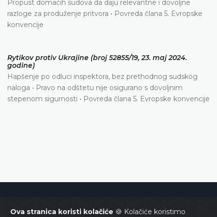
Propust domaćih sudova da daju relevantne i dovoljne
razloge za produženje pritvora • Povreda člana 5. Evropske
konvencije
Rytikov protiv Ukrajine (broj 52855/19, 23. maj 2024.
godine)
Hapšenje po odluci inspektora, bez prethodnog sudskog
naloga • Pravo na odštetu nije osigurano s dovoljnim
stepenom sigurnosti • Povreda člana 5. Evropske konvencije
Ustavni sud Bosne i Hercegovine
Ova stranica koristi kolačiće
🍪 Kolačiće koristimo