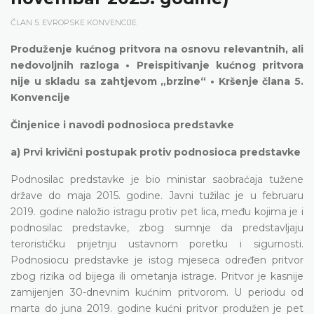
ČLAN 5. EVROPSKE KONVENCIJE
Produženje kućnog pritvora na osnovu relevantnih, ali
nedovoljnih razloga • Preispitivanje kućnog pritvora
nije u skladu sa zahtjevom „brzine“ • Kršenje člana 5.
Konvencije
Činjenice i navodi podnosioca predstavke
a) Prvi krivični postupak protiv podnosioca predstavke
Podnosilac predstavke je bio ministar saobraćaja tužene
države do maja 2015. godine. Javni tužilac je u februaru
2019. godine naložio istragu protiv pet lica, među kojima je i
podnosilac predstavke, zbog sumnje da predstavljaju
terorističku prijetnju ustavnom poretku i sigurnosti.
Podnosiocu predstavke je istog mjeseca određen pritvor
zbog rizika od bijega ili ometanja istrage. Pritvor je kasnije
zamijenjen 30-dnevnim kućnim pritvorom. U periodu od
marta do juna 2019. godine kućni pritvor produžen je pet