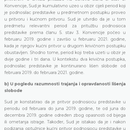
Konvencije, Sud je kumulativno uzeo u obzir cijeli period koji
je podnosilac predstavke u predmetnom postupku proveo
u pritvoru i kućnom pritvoru. Sud je utvrdio da je u tom
predmetu relevantni period za pritužbu podnosioca
predstavke prema članu 5. stav 3. Konvencije počeo u
februaru 2019. godine i završio u februaru 2021. godine,
kada je njegov kućni pritvor u drugom krivičnom postupku
obustavljen. Shodno tome, period koji treba uzeti u obzir je
dvije godine i tri dana. U kontekstu dva krivična postupka,
podnosilac predstavke je kontinuirano lišen slobode od
februara 2019. do februara 2021. godine.
b) U pogledu razumnosti trajanja i opravdanosti lišenja
slobode
Sud je konstatirao da je pritvor podnosiocu predstavke u
periodu od februara do juna 2019. godine, te od juna do
decembra 2019. godine određen zbog opasnosti od bijega
ili ometanja istrage. Također, Sud je istakao da je i nakon
podizanja optužnice kućni pritvor podnosiocu predstavke u