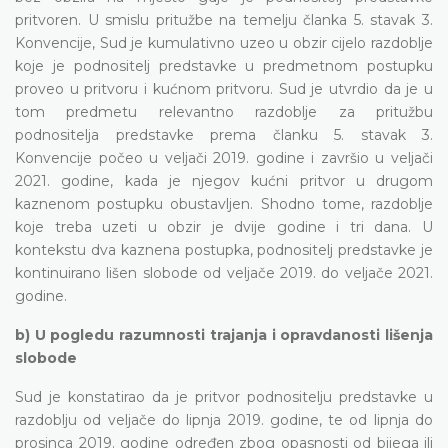
pritvoren. U smislu pritužbe na temelju članka 5. stavak 3.
Konvencije, Sud je kumulativno uzeo u obzir cijelo razdoblje
koje je podnositelj predstavke u predmetnom postupku
proveo u pritvoru i kućnom pritvoru. Sud je utvrdio da je u
tom predmetu relevantno razdoblje za pritužbu
podnositelja predstavke prema članku 5. stavak 3.
Konvencije počeo u veljači 2019. godine i završio u veljači
2021. godine, kada je njegov kućni pritvor u drugom
kaznenom postupku obustavljen. Shodno tome, razdoblje
koje treba uzeti u obzir je dvije godine i tri dana. U
kontekstu dva kaznena postupka, podnositelj predstavke je
kontinuirano lišen slobode od veljače 2019. do veljače 2021.
godine.
b) U pogledu razumnosti trajanja i opravdanosti lišenja
slobode
Sud je konstatirao da je pritvor podnositelju predstavke u
razdoblju od veljače do lipnja 2019. godine, te od lipnja do
prosinca 2019. godine određen zbog opasnosti od bijega ili