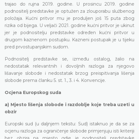
trajao do rujna 2019. godine. U prosincu 2019. godine
podnositelj predstavke je optužen za zlouporabu službenog
položaja. Kućni pritvor mu je produljen još 15 puta zbog
rizika od bijega. U veljači 2021. godine kućni pritvor je ukinut
jer je podnositelju predstavke određen kućni pritvor u
drugom kaznenom postupku. Kazneni postupak je u tijeku
pred prvostupanjskim sudom.
Podnositelj predstavke se, između ostalog, žalio na
nedostatak relevantnih i dovoljnih razloga za njegovo
lišavanje slobode i nedostatak brzog preispitivanja lišenja
slobode prema članku 5. st. 1., 3. i 4. Konvencije.
Ocjena Europskog suda
a) Mjesto lišenja slobode i razdoblje koje treba uzeti u
obzir
Europski sud (u daljnjem tekstu: Sud) istaknuo je da se za
ocjenu razloga za ograničenje slobode primjenjuju isti kriteriji
bez obzira na mjesto gdje je podnositelj predstavke