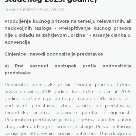
ČLANAK 5. EUROPSKE KONVENCIJE
Produljenje kućnog pritvora na temelju relevantnih, ali
nedovoljnih razloga • Preispitivanje kućnog pritvora
nije u skladu sa zahtjevom „brzine“ • Kršenje članka 5.
Konvencije
Činjenice i navodi podnositelja predstavke
a) Prvi kazneni postupak protiv podnositelja
predstavke
Podnositelj predstavke je bio ministar prometa tužene
države do svibnja 2015. godine. Javni tužitelj je u veljači 2019.
godine naložio istragu protiv pet osoba, među kojima je i
podnositelj predstavke, zbog sumnje da predstavljaju
terorističku prijetnju ustavnom poretku i sigurnosti.
Podnositelju predstavke je istog mjeseca određen pritvor
zbog rizika od bijega ili ometanja istrage. Pritvor je kasnije
zamijenjen 30-dnevnim kućnim pritvorom. U razdoblju od