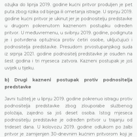
ožujka do lipnja 2019. godine kućni pritvor produljen je pet
puta zbog rizika od bijega ili ometanja istrage. U srpnju 2019.
godine kućni pritvor je ukinut jer je podnositelju predstavke
u drugom pokrenutom kaznenom postupku određen
pritvor. U međuvremenu, u svibnju 2019. godine, podignuta
je i potvrđena optužnica protiv četiri osobe, uključujući i
podnositelja predstavke. Presudom prvostupanjskog suda
iz srpnja 2021. godine podnositelj predstavke je osuđen na
šest godina i tri mjeseca zatvora. Kazneni postupak je još
uvijek u tijeku.
b) Drugi kazneni postupak protiv podnositelja
predstavke
Javni tužitelj je u lipnju 2019. godine pokrenuo istragu protiv
podnositelja predstavke zbog zlouporabe službenog
položaja, zajedno sa još deset osoba. Istog mjeseca
podnositelju predstavke je određen pritvor u trajanju od
trideset dana. U kolovozu 2019. godine odlukom po žalbi
pritvor je zamijenjen 30-dnevnim kućnim pritvorom koji je