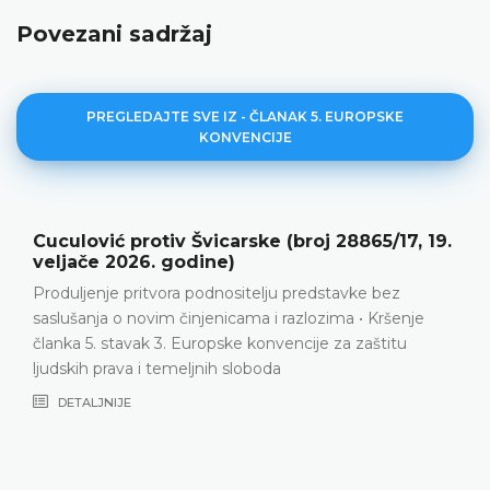
Povezani sadržaj
PREGLEDAJTE SVE IZ - ČLANAK 5. EUROPSKE
KONVENCIJE
Bluks Savickis protiv Latvije (broj 44570/19,
13. lipnja 2024. godine)
Propust domaćih sudova da daju relevantne i dovoljne
razloge za produljenje pritvora • Povreda članka 5.
Europske konvencije
DETALJNIJE