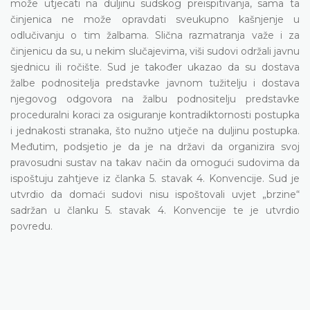
može utjecati na duljinu sudskog preispitivanja, sama ta
činjenica ne može opravdati sveukupno kašnjenje u
odlučivanju o tim žalbama. Slična razmatranja važe i za
činjenicu da su, u nekim slučajevima, viši sudovi održali javnu
sjednicu ili ročište. Sud je također ukazao da su dostava
žalbe podnositelja predstavke javnom tužitelju i dostava
njegovog odgovora na žalbu podnositelju predstavke
proceduralni koraci za osiguranje kontradiktornosti postupka
i jednakosti stranaka, što nužno utječe na duljinu postupka.
Međutim, podsjetio je da je na državi da organizira svoj
pravosudni sustav na takav način da omogući sudovima da
ispoštuju zahtjeve iz članka 5. stavak 4. Konvencije. Sud je
utvrdio da domaći sudovi nisu ispoštovali uvjet „brzine“
sadržan u članku 5. stavak 4. Konvencije te je utvrdio
povredu.