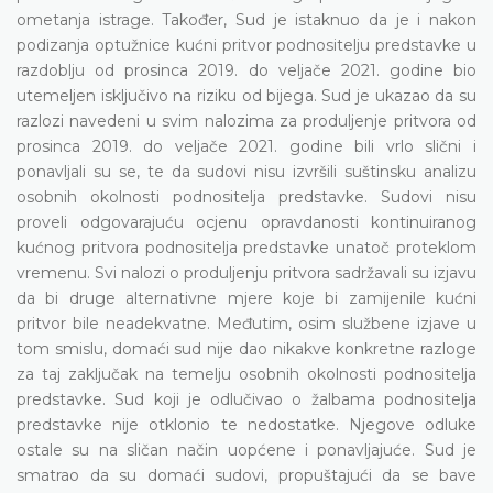
ometanja istrage. Također, Sud je istaknuo da je i nakon
podizanja optužnice kućni pritvor podnositelju predstavke u
razdoblju od prosinca 2019. do veljače 2021. godine bio
utemeljen isključivo na riziku od bijega. Sud je ukazao da su
razlozi navedeni u svim nalozima za produljenje pritvora od
prosinca 2019. do veljače 2021. godine bili vrlo slični i
ponavljali su se, te da sudovi nisu izvršili suštinsku analizu
osobnih okolnosti podnositelja predstavke. Sudovi nisu
proveli odgovarajuću ocjenu opravdanosti kontinuiranog
kućnog pritvora podnositelja predstavke unatoč proteklom
vremenu. Svi nalozi o produljenju pritvora sadržavali su izjavu
da bi druge alternativne mjere koje bi zamijenile kućni
pritvor bile neadekvatne. Međutim, osim službene izjave u
tom smislu, domaći sud nije dao nikakve konkretne razloge
za taj zaključak na temelju osobnih okolnosti podnositelja
predstavke. Sud koji je odlučivao o žalbama podnositelja
predstavke nije otklonio te nedostatke. Njegove odluke
ostale su na sličan način uopćene i ponavljajuće. Sud je
smatrao da su domaći sudovi, propuštajući da se bave