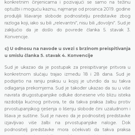
konkretnim činjenicama i pozivajući se samo na težinu
optužbi i moguću kaznu, najmanje od prosinca 2019. godine
produljili lišavanje slobode podnositelju predstavke zbog
razloga koji, iako su bili „relevantni“, nisu bili „dovoljni“. Sud je
zaključio da je došlo do povrede članka 5. stavak 3.
Konvencije.
c) U odnosu na navode u svezi s brzinom preispitivanja
u smislu članka 5. stavak 4. Konvencije
Sud je ukazao da je postupak za preispitivanje pritvora u
konkretnom slučaju trajao između 18 i 28 dana. Sud je
podsjetio na raniju praksu u kojoj je utvrdio da su takva
odlaganja prekomjerna. Sud je također ukazao da su u više
navrata drugostupanjske odluke donesene vrlo blizu isteka
razdoblja kućnog pritvora, te da takva praksa žalbu protiv
prvostupanjskog rješenja o lišenju slobode čini uzaludnom i
lišava je suštine. Sud je naveo da je podnositelj predstavke
izjavljivao više žalbi na prvostupanjske naloge. Dok
podnositelj predstavke mora očekivati da takva praksa