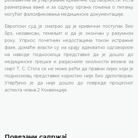
разматрања важе и за одлуку органа гоњења о питању
могућег фалсификовања медицинске документације.
Европски суд је сматрао да је кривични поступак био
брз, независан, темељит и да је окончан у разумном
року. Упркос почетним недостацима током истражне
фазе, домаће власти су на крају адекватно одговориле
на наводе подносиоца представке да је дошло до
медицинске грешке и разјасниле околности везане за
смрт Т. С. Стога се не може рећи да правни лијек који је
подносилац представке користио није био дјелотворан.
Утврђено је да није дошло до повреде процесног
аспекта члана 2 Конвенције.
Повезани садржај