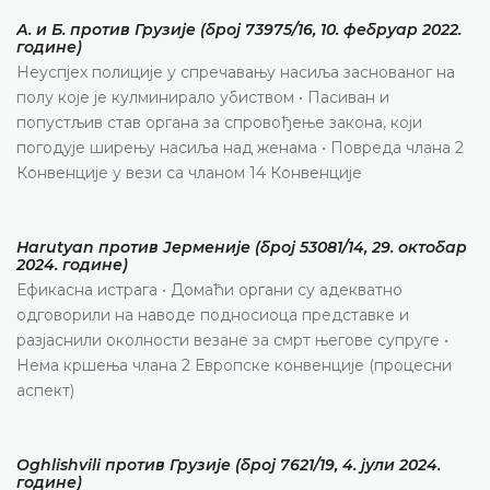
А. и Б. против Грузије (број 73975/16, 10. фебруар 2022.
године)
Неуспјех полиције у спречавању насиља заснованог на
полу које је кулминирало убиством • Пасиван и
попустљив став органа за спровођење закона, који
погодује ширењу насиља над женама • Повреда члана 2
Конвенције у вези са чланом 14 Конвенције
Harutyan против Јерменије (број 53081/14, 29. октобар
2024. године)
Ефикасна истрага • Домаћи органи су адекватно
одговорили на наводе подносиоца представке и
разјаснили околности везане за смрт његове супруге •
Нема кршења члана 2 Европске конвенције (процесни
аспект)
Oghlishvili против Грузије (број 7621/19, 4. јули 2024.
године)