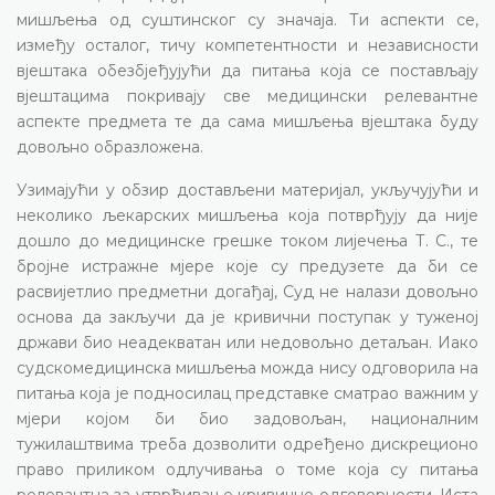
мишљења од суштинског су значаја. Ти аспекти се,
између осталог, тичу компетентности и независности
вјештака обезбјеђујући да питања која се постављају
вјештацима покривају све медицински релевантне
аспекте предмета те да сама мишљења вјештака буду
довољно образложена.
Узимајући у обзир достављени материјал, укључујући и
неколико љекарских мишљења која потврђују да није
дошло до медицинске грешке током лијечења Т. С., те
бројне истражне мјере које су предузете да би се
расвијетлио предметни догађај, Суд не налази довољно
основа да закључи да је кривични поступак у туженој
држави био неадекватан или недовољно детаљан. Иако
судскомедицинска мишљења можда нису одговорила на
питања која је подносилац представке сматрао важним у
мјери којом би био задовољан, националним
тужилаштвима треба дозволити одређено дискреционо
право приликом одлучивања о томе која су питања
релевантна за утврђивање кривичне одговорности. Иста