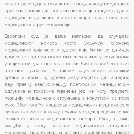
констатовао да је у току истраге подносиоцу представке
пружена прилика да постави питања вјештацима судске
медицине и да лично испита љекара који је био шеф
медицинске стручне комисије.
Европски суд је даље нагласио да случајеви
медицинског немара често укључују сложене
медицинске дијагнозе и одлуке које би могле да буду
донесене под притиском или евентуално у ситуацијама
у којима ниједан поступак не би био ослобођен неких
штетних нуспојава. У таквим случајевима истражни
органи и, коначно, судови имају задатак да накнадно
дају правну квалификацију претходним медицинским
одлукама и токовима лијечења јер не могу преузети
позицију медицинских стручњака с искуством из прве
руке. Због тога ће мишљења медицинских вјештака врло
вјероватно имати кључну тежину у судској оцјени веома
сложених питања медицинског немара. Сходно томе,
имајући у виду важност медицинских стручних
мишљења, процедурални аспекти прибављања таквих