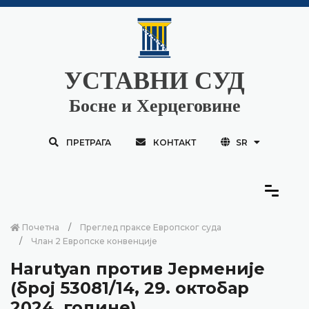
УСТАВНИ СУД
Босне и Херцеговине
ПРЕТРАГА
КОНТАКТ
SR
Почетна
Преглед праксе Европског суда
Члан 2 Европске конвенције
Harutyan против Јерменије
(број 53081/14, 29. октобар
2024. године)