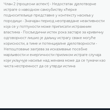
Члан 2 (процесни аспект) • Недостатак дјелотворне
истраге о наводном самоубиству кћерке
подноситељице представке у контексту насиља у
породици • Значајан период неоправдане неактивности
која се у потпуности може приписати истражним
властима • Посљедични истек рока застаре за кривичну
одговорност лишио је даљњу истрагу сваке могуће
корисности, а тиме и потенцијалне дјелотворности •
Непоштовање захтјева за исказивање посебне
марљивости и енергичности приликом истраге случаја
који укључује насиље над женама може да се тумачи као
чиста неспремност да се утврди истина