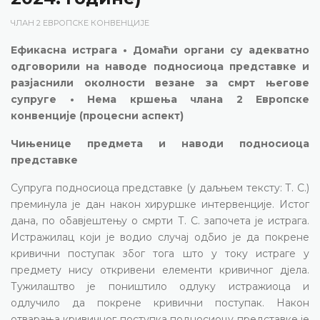
ЧЛАН 2 ЕВРОПСКЕ КОНВЕНЦИЈЕ
Ефикасна истрага • Домаћи органи су адекватно
одговорили на наводе подносиоца представке и
разјаснили околности везане за смрт његове
супруге • Нема кршења члана 2 Европске
конвенције (процесни аспект)
Чињенице предмета и наводи подносиоца
представке
Супруга подносиоца представке (у даљњем тексту: Т. С.)
преминула је дан након хируршке интервенције. Истог
дана, по обавјештењу о смрти Т. С. започета је истрага.
Истражилац који је водио случај одбио је да покрене
кривични поступак због тога што у току истраге у
предмету нису откривени елементи кривичног дјела.
Тужилаштво је поништило одлуку истражиоца и
одлучило да покрене кривични поступак. Након
отварања кривичног поступка подносиоцу представке је