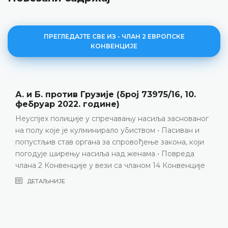
ПРЕГЛЕДАЈТЕ СВЕ ИЗ - ЧЛАН 2 ЕВРОПСКЕ
КОНВЕНЦИЈЕ
Oghlishvili против Грузије (број 7621/19, 4
јули 2024. године)
ог
Члан 2 (процесни аспект) • Недостатак дјелотвор
истраге о наводном самоубиству кћерке
и
подноситељице представке у контексту насиља у
породици • Значајан период неоправдане
е
неактивности која се у потпуности може приписа
истражним властима • Посљедични истек рока
застаре за кривичну одговорност лишио је даљњу
истрагу сваке могуће корисности, а тиме и
потенцијалне дјелотворности • Непоштовање
захтјева за исказивање посебне марљивости и