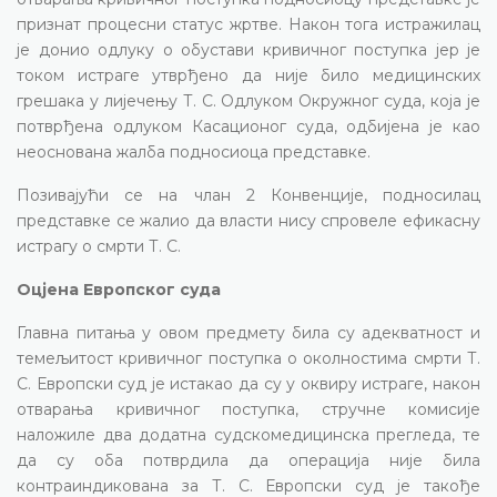
признат процесни статус жртве. Након тога истражилац
је донио одлуку о обустави кривичног поступка јер је
током истраге утврђено да није било медицинских
грешака у лијечењу Т. С. Одлуком Окружног суда, која је
потврђена одлуком Касационог суда, одбијена је као
неоснована жалба подносиоца представке.
Позивајући се на члан 2 Конвенције, подносилац
представке се жалио да власти нису спровеле ефикасну
истрагу о смрти Т. С.
Оцјена Европског суда
Главна питања у овом предмету била су адекватност и
темељитост кривичног поступка о околностима смрти Т.
С. Европски суд је истакао да су у оквиру истраге, након
отварања кривичног поступка, стручне комисије
наложиле два додатна судскомедицинска прегледа, те
да су оба потврдила да операција није била
контраиндикована за Т. С. Европски суд је такође