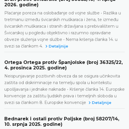
2026. godine)
Plaćanje poreza na oslobađanje od vojne službe • Razlika u
tretmanu između švicarskih muškaraca i žena, te između
švicarskih muškaraca i stranih državljana s prebivalištem u
Švicarskoj u pogledu objektivno i razumno opravdane
obveze služenja vojne službe • Nema kršenja članka 14. u
svezi sa člankom 4.
Detaljnije
Ortega Ortega protiv Španjolske (broj 36325/22,
4. prosinca 2025. godine)
Neispunjavanje pozitivnih obveza da se osigura učinkovita
zaštita od diskriminacije na temelju spola u kontekstu
upošljavanja i jednake naknade • Kršenje članka 14. Europske
konvencije za zaštitu ljudskih prava i temeljnih sloboda u
svezi sa člankom 8. Europske konvencije
Detaljnije
Bednarek i ostali protiv Poljske (broj 58207/14,
10. srpnja 2025. godine)