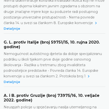
Nema diskriminacije korisnika invalidskih kolica koji ne može
pristupiti dvjema lokalnim javnim zgradama s obzirom na
druge značajne mjere koje su poduzete radi postupnog
postizanja univerzalne pristupačnosti • Nema povrede
članka 14. u svezi sa člankom 8. Europske konvencije
Detaljnije
G. L. protiv Italije (broj 59751/15, 10. rujna 2020.
godine)
Nemogućnost autističnog djeteta da dobije specijaliziranu
podršku u školi tijekom prve dvije godine osnovnog
školovanja • Razlika u tretmanu zbog invaliditeta
podnositeljice predstavke • Povreda članka 14. Europske
konvencije u svezi sa člankom 2. Protokola broj 1
Detaljnije
A. i B. protiv Gruzije (broj 73975/16, 10. veljače
2022. godine)
Neuspjeh policije u sprječavanju nasilja utemeljenog na