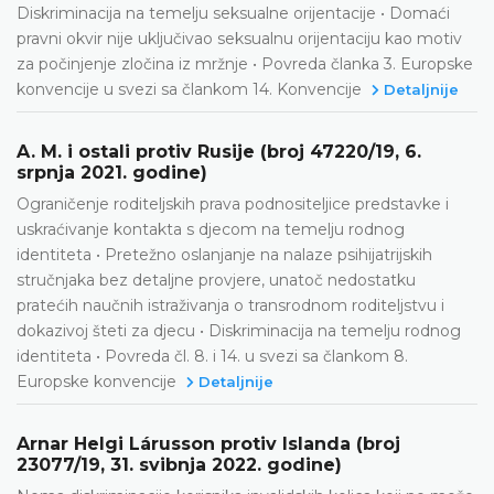
Diskriminacija na temelju seksualne orijentacije • Domaći
pravni okvir nije uključivao seksualnu orijentaciju kao motiv
za počinjenje zločina iz mržnje • Povreda članka 3. Europske
konvencije u svezi sa člankom 14. Konvencije
Detaljnije
A. M. i ostali protiv Rusije (broj 47220/19, 6.
srpnja 2021. godine)
Ograničenje roditeljskih prava podnositeljice predstavke i
uskraćivanje kontakta s djecom na temelju rodnog
identiteta • Pretežno oslanjanje na nalaze psihijatrijskih
stručnjaka bez detaljne provjere, unatoč nedostatku
pratećih naučnih istraživanja o transrodnom roditeljstvu i
dokazivoj šteti za djecu • Diskriminacija na temelju rodnog
identiteta • Povreda čl. 8. i 14. u svezi sa člankom 8.
Europske konvencije
Detaljnije
Arnar Helgi Lárusson protiv Islanda (broj
23077/19, 31. svibnja 2022. godine)