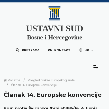
USTAVNI SUD
Bosne i Hercegovine
PRETRAGA
KONTAKT
HR
Početna
Pregled prakse Europskog suda
Članak 14. Europske konvencije
Članak 14. Europske konvencije
Brun protiv Švicarske (broj 50885/16, 4. lipnja