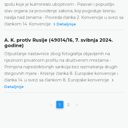
spolu koje je kulminiralo ubojstvom • Pasivan i popustljiv
stav organa za provođenje zakona, koji pogoduje širenju
nasilja nad ženama • Povreda članka 2. Konvencije u svezi sa
člankom 14. Konvencije
Detaljnije
A. K. protiv Rusije (49014/16, 7. svibnja 2024.
godine)
Otpuštanje nastavnice zbog fotografija objavljenih na
njezinom privatnom profilu na društvenim mrežama •
Primjena najrestriktivnijih sankcija bez razmatranja drugih
stegovnih mjera • Kršenje članka 8. Europske konvencije i
članka 14. u svezi sa člankom 8. Europske konvencije
Detaljnije
‹
1
2
›