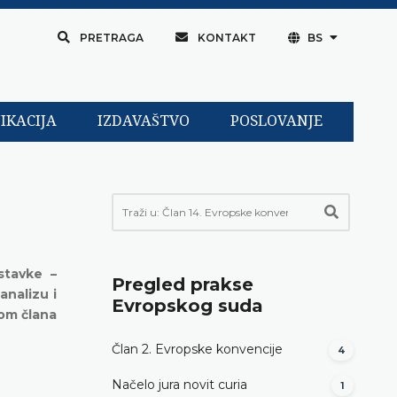
PRETRAGA
KONTAKT
BS
IKACIJA
IZDAVAŠTVO
POSLOVANJE
stavke –
Pregled prakse
analizu i
Evropskog suda
zom člana
Član 2. Evropske konvencije
4
Načelo jura novit curia
1