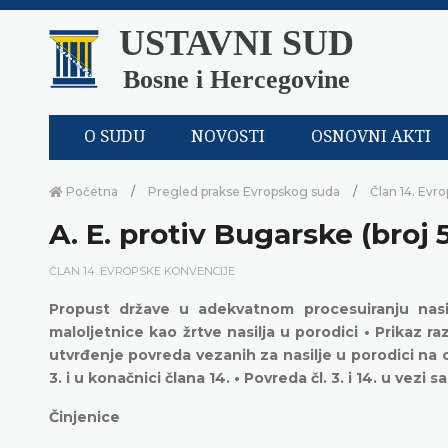
USTAVNI SUD
Bosne i Hercegovine
O SUDU
NOVOSTI
OSNOVNI AKTI
Početna
Pregled prakse Evropskog suda
Član 14. Evr
A. E. protiv Bugarske (broj 
ČLAN 14. EVROPSKE KONVENCIJE
Propust države u adekvatnom procesuiranju nasil
maloljetnice kao žrtve nasilja u porodici • Prikaz 
utvrđenje povreda vezanih za nasilje u porodici na
3. i u konačnici člana 14. • Povreda čl. 3. i 14. u vezi
Činjenice