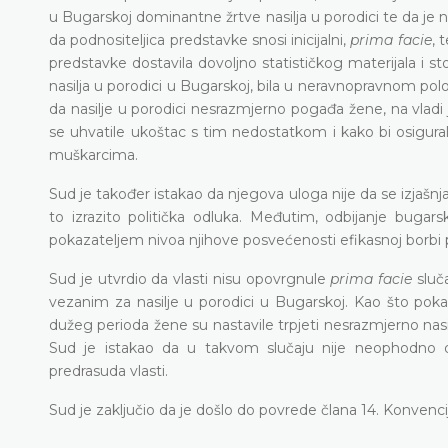
u Bugarskoj dominantne žrtve nasilja u porodici te da je 
da podnositeljica predstavke snosi inicijalni,
prima facie
, 
predstavke dostavila dovoljno statističkog materijala i sto
nasilja u porodici u Bugarskoj, bila u neravnopravnom polož
da nasilje u porodici nesrazmjerno pogađa žene, na vlad
se uhvatile ukoštac s tim nedostatkom i kako bi osigura
muškarcima.
Sud je također istakao da njegova uloga nije da se izjašnj
to izrazito politička odluka. Međutim, odbijanje bugarsk
pokazateljem nivoa njihove posvećenosti efikasnoj borbi pr
Sud je utvrdio da vlasti nisu opovrgnule
prima facie
sluč
vezanim za nasilje u porodici u Bugarskoj. Kao što pokaz
dužeg perioda žene su nastavile trpjeti nesrazmjerno nasi
Sud je istakao da u takvom slučaju nije neophodno d
predrasuda vlasti.
Sud je zaključio da je došlo do povrede člana 14. Konvenci