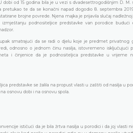
 U dobi od 15 godina bila je u vezi s dvadesettrogodišnjim D. M. 
puta pretukao te da se konačni napad dogodio 8. septembra 2019
irane brojne povrede. Njena majka je prijavila slučaj nadležnoj 
 o izmještanju podnositeljice predstavke van porodice budući
 nadzor.
pak smatrajući da se radi o djelu koje je predmet privatnog g
ovredi, odnosno o jednom činu nasilja, istovremeno isključujući 
ta i činjenice da je podnositeljica predstavke u vrijeme nas
jica predstavke se žalila na propust vlasti u zaštiti od nasilja u po
na na osnovu dobi i na osnovu spola.
ncije ističući da je bila žrtva nasilja u porodici i da joj vlasti ni