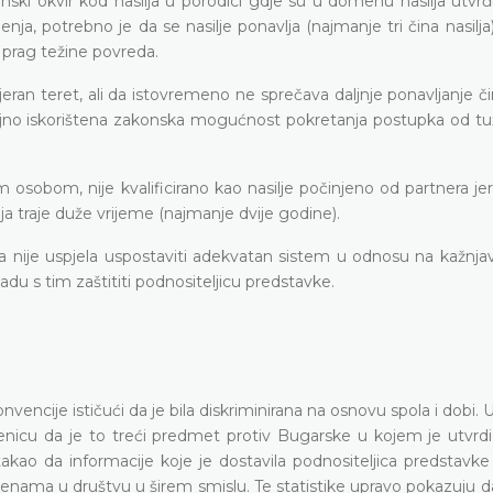
ski okvir kod nasilja u porodici gdje su u domenu nasilja utvrđ
a, potrebno je da se nasilje ponavlja (najmanje tri čina nasilja)
 prag težine povreda.
eran teret, ali da istovremeno ne sprečava daljnje ponavljanje čin
ljno iskorištena zakonska mogućnost pokretanja postupka od tu
 osobom, nije kvalificirano kao nasilje počinjeno od partnera je
oja traje duže vrijeme (najmanje dvije godine).
nije uspjela uspostaviti adekvatan sistem u odnosu na kažnjav
adu s tim zaštititi podnositeljicu predstavke.
nvencije ističući da je bila diskriminirana na osnovu spola i dobi.
enicu da je to treći predmet protiv Bugarske u kojem je utvrdi
kao da informacije koje je dostavila podnositeljica predstavke 
ad ženama u društvu u širem smislu. Te statistike upravo pokazuju 