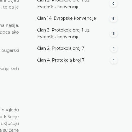
eni uvjeti
0
Evropsku konvenciju
, te da je
Član 14. Evropske konvencije
8
a nasilja.
Član 3. Protokola broj 1 uz
žioca ako
3
Evropsku konvenciju
Član 2. Protokola broj 7
1
r bugarski
Član 4. Protokola broj 7
1
anje svih
 U pogledu
o kršenje
uključuju
da su žene