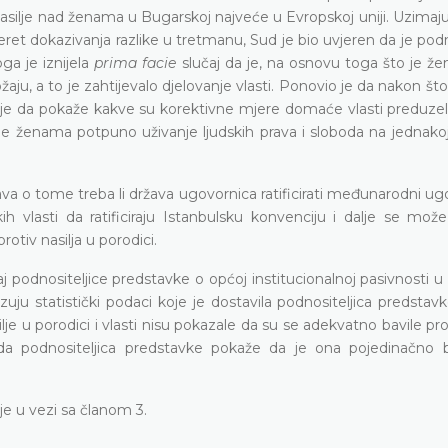
nasilje nad ženama u Bugarskoj najveće u Evropskoj uniji. Uzimaju
teret dokazivanja razlike u tretmanu, Sud je bio uvjeren da je podn
ga je iznijela
prima facie
slučaj da je, na osnovu toga što je že
aju, a to je zahtijevalo djelovanje vlasti. Ponovio je da nakon što
i je da pokaže kakve su korektivne mjere domaće vlasti preduzel
le ženama potpuno uživanje ljudskih prava i sloboda na jednakoj
ava o tome treba li država ugovornica ratificirati međunarodni ugo
ih vlasti da ratificiraju Istanbulsku konvenciju i dalje se mož
otiv nasilja u porodici.
aj podnositeljice predstavke o općoj institucionalnoj pasivnosti u
uju statistički podaci koje je dostavila podnositeljica predsta
lje u porodici i vlasti nisu pokazale da su se adekvatno bavile 
a podnositeljica predstavke pokaže da je ona pojedinačno 
je u vezi sa članom 3.