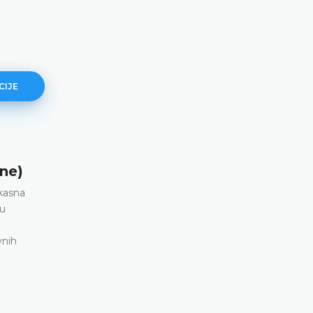
CIJE
j
Bednarek i ostali protiv Poljske 
ne)
58207/14, 10. juli 2025. godine)
ikasna
Diskriminacija na osnovu seksualne orijentacije 
tu
pravni okvir nije uključivao seksualnu orijentaciju
za počinjenje zločina iz mržnje • Povreda člana 3
vnih
konvencije u vezi sa članom 14. Konvencije
DETALJNIJE