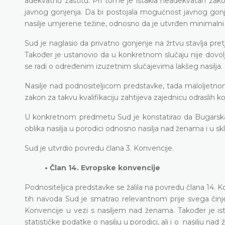
adekvatnu zaštitu. Pri tome je istakla neadekvatan zakon
javnog gonjenja. Da bi postojala mogućnost javnog gonjenj
nasilje umjerene težine, odnosno da je utvrđen minimalni
Sud je naglasio da privatno gonjenje na žrtvu stavlja pretj
Također je ustanovio da u konkretnom slučaju nije dovo
se radi o određenim izuzetnim slučajevima lakšeg nasilja.
Nasilje nad podnositeljicom predstavke, tada maloljetnom
zakon za takvu kvalifikaciju zahtijeva zajednicu odraslih k
U konkretnom predmetu Sud je konstatirao da Bugarska 
oblika nasilja u porodici odnosno nasilja nad ženama i u skl
Sud je utvrdio povredu člana 3. Konvencije.
• Član 14. Evropske konvencije
Podnositeljica predstavke se žalila na povredu člana 14. Ko
tih navoda Sud je smatrao relevantnom prije svega činj
Konvencije u vezi s nasiljem nad ženama. Također je ista
statističke podatke o nasilju u porodici, ali i o nasilju n