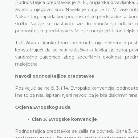
Podnositeljica predstavke je A. E., bugarska državljanka.
živjela u njegovoj kući. Navela je da ju je D. M. više 
Nakon tog napada kod podnositeljice predstavke su konstat
službi. Nasilje se nastavilo sve do donošenja odluke
podnositeljice predstavke više nije mogla vršiti roditeljski
Tužilaštvo u konkretnom predmetu nije pokrenulo postu
konstatirajući da se radi isključivo o lakšoj tjelesnoj p
vanbračne zajednice zbog specifičnih okolnosti predme
maloljetna.
Navodi podnositeljice predstavke
Pozivajući se na čl. 3. i 14. Evropske konvencije, podnositel
i na to da nisu ispitani njeni navodi da je bila diskriminira
Ocjena Evropskog suda
• Član 3. Evropske konvencije
Podnositeljica predstavke se žalila na povredu člana 3. Konve