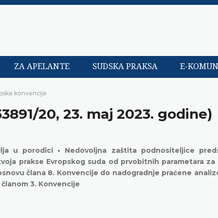
ZA APELANTE
SUDSKA PRAKSA
E-KOMUN
opske konvencije
53891/20, 23. maj 2023. godine)
ja u porodici • Nedovoljna zaštita podnositeljice pred
razvoja prakse Evropskog suda od prvobitnih parametara za 
 osnovu člana 8. Konvencije do nadogradnje praćene anali
 sa članom 3. Konvencije