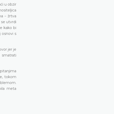
ći u obzir
ositeljica
na − žrtva
 se utvrdi
e kako bi
 osnovi s
vor jer je
e smatrati
 pitanjima
vke, tokom
problemom.
bila meta