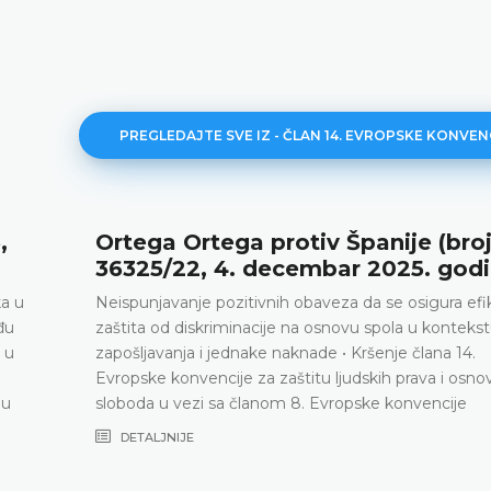
PREGLEDAJTE SVE IZ - ČLAN 14. EVROPSKE KONVEN
,
Ortega Ortega protiv Španije (bro
36325/22, 4. decembar 2025. godi
ka u
Neispunjavanje pozitivnih obaveza da se osigura ef
đu
zaštita od diskriminacije na osnovu spola u konteks
 u
zapošljavanja i jednake naknade • Kršenje člana 14.
Evropske konvencije za zaštitu ljudskih prava i osno
 u
sloboda u vezi sa članom 8. Evropske konvencije
DETALJNIJE