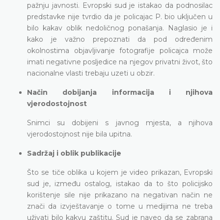
pažnju javnosti. Evropski sud je istakao da podnosilac
predstavke nije tvrdio da je policajac P. bio uključen u
bilo kakav oblik nedoličnog ponašanja. Naglasio je i
kako je važno prepoznati da pod određenim
okolnostima objavljivanje fotografije policajca može
imati negativne posljedice na njegov privatni život, što
nacionalne vlasti trebaju uzeti u obzir.
Način dobijanja informacija i njihova
vjerodostojnost
Snimci su dobijeni s javnog mjesta, a njihova
vjerodostojnost nije bila upitna.
Sadržaj i oblik publikacije
Što se tiče oblika u kojem je video prikazan, Evropski
sud je, između ostalog, istakao da to što policijsko
korištenje sile nije prikazano na negativan način ne
znači da izvještavanje o tome u medijima ne treba
uživati bilo kakvu zaštitu. Sud je naveo da se zabrana