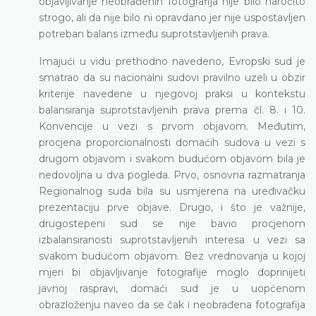
objavljivanje neobrađenih fotografija nije bilo naročito
strogo, ali da nije bilo ni opravdano jer nije uspostavljen
potreban balans između suprotstavljenih prava.
Imajući u vidu prethodno navedeno, Evropski sud je
smatrao da su nacionalni sudovi pravilno uzeli u obzir
kriterije navedene u njegovoj praksi u kontekstu
balansiranja suprotstavljenih prava prema čl. 8. i 10.
Konvencije u vezi s prvom objavom. Međutim,
procjena proporcionalnosti domaćih sudova u vezi s
drugom objavom i svakom budućom objavom bila je
nedovoljna u dva pogleda. Prvo, osnovna razmatranja
Regionalnog suda bila su usmjerena na uređivačku
prezentaciju prve objave. Drugo, i što je važnije,
drugostepeni sud se nije bavio procjenom
izbalansiranosti suprotstavljenih interesa u vezi sa
svakom budućom objavom. Bez vrednovanja u kojoj
mjeri bi objavljivanje fotografije moglo doprinijeti
javnoj raspravi, domaći sud je u uopćenom
obrazloženju naveo da se čak i neobrađena fotografija