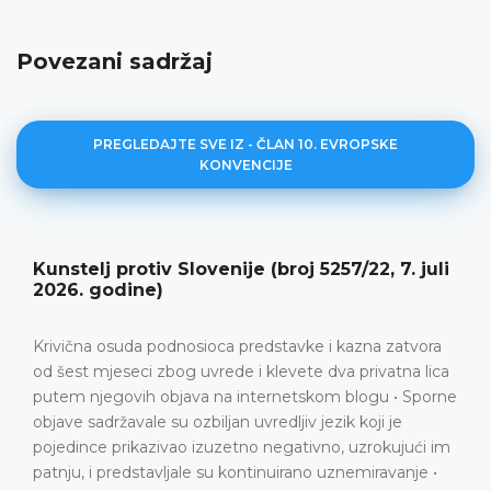
Povezani sadržaj
PREGLEDAJTE SVE IZ - ČLAN 10. EVROPSKE
KONVENCIJE
Miladze protiv Gruzije (broj 41585/23, 19. maj
2026. godine)
Srazmjerna prekršajna osuda i novčana kazna izrečena
podnosiocu predstavke zbog objavljivanja TikTok videa
koji sadrži izuzetno grube i seksualno eksplicitne uvrede
upućene prepoznatljivim javnim službenicima u
kontekstu javne debate o reformi gradskog prijevoza •
Grubi verbalni napadi usmjereni prvenstveno na
bezobzirno omalovažavanje određenih javnih