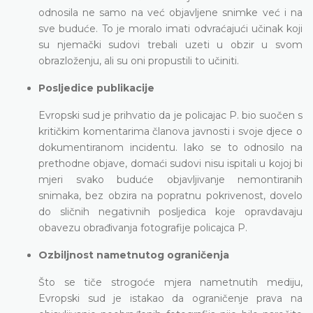
odnosila ne samo na već objavljene snimke već i na
sve buduće. To je moralo imati odvraćajući učinak koji
su njemački sudovi trebali uzeti u obzir u svom
obrazloženju, ali su oni propustili to učiniti.
Posljedice publikacije
Evropski sud je prihvatio da je policajac P. bio suočen s
kritičkim komentarima članova javnosti i svoje djece o
dokumentiranom incidentu. Iako se to odnosilo na
prethodne objave, domaći sudovi nisu ispitali u kojoj bi
mjeri svako buduće objavljivanje nemontiranih
snimaka, bez obzira na popratnu pokrivenost, dovelo
do sličnih negativnih posljedica koje opravdavaju
obavezu obrađivanja fotografije policajca P.
Ozbiljnost nametnutog ograničenja
Što se tiče strogoće mjera nametnutih mediju,
Evropski sud je istakao da ograničenje prava na