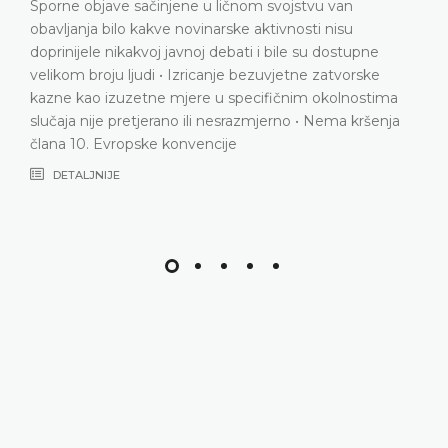
službenika • Nema elemenata političke ili društvene
satire i nema naznaka da je korišteni jezik služio bilo
kakvoj stilskoj, retoričkoj ili književnoj svrsi • Viralno
širenje videa • Domaći sudovi proveli su detaljan test
proporcionalnosti • Nema kršenja člana 10. Evropske
konvencije
DETALJNIJE