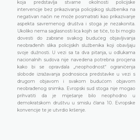
koja predstavlja stvarne okolnosti policijske
intervencije bez prikazivanja policijskog službenika na
negativan način ne može posmatrati kao prikazivanje
aspekta savremenog društva i stoga je nezakonita.
Ukoliko nema saglasnosti lica kojih se tiče, to bi moglo
dovesti do zabrane svakog budućeg objavljivanja
neobrađenih slika policijskih službenika koji obavljaju
svoje dužnosti. U vezi sa ta dva pitanja, u odlukama
nacionalnih sudova nije navedena potrebna procjena
kako bi se opravdala „neophodnost“ ograničenja
slobode izražavanja podnosioca predstavke u vezi s
drugom objavom i svakom budućom objavom
neobrađenog snimka. Evropski sud stoga nije mogao
prihvatiti da je miješanje bilo neophodno u
demokratskom društvu u smislu člana 10. Evropske
konvencije te je utvrdio kršenje.