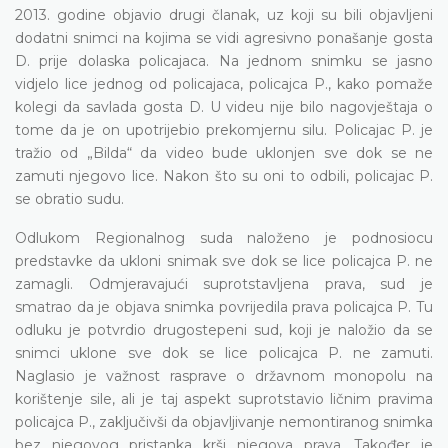
2013. godine objavio drugi članak, uz koji su bili objavljeni
dodatni snimci na kojima se vidi agresivno ponašanje gosta
D. prije dolaska policajaca. Na jednom snimku se jasno
vidjelo lice jednog od policajaca, policajca P., kako pomaže
kolegi da savlada gosta D. U videu nije bilo nagovještaja o
tome da je on upotrijebio prekomjernu silu. Policajac P. je
tražio od „Bilda“ da video bude uklonjen sve dok se ne
zamuti njegovo lice. Nakon što su oni to odbili, policajac P.
se obratio sudu.
Odlukom Regionalnog suda naloženo je podnosiocu
predstavke da ukloni snimak sve dok se lice policajca P. ne
zamagli. Odmjeravajući suprotstavljena prava, sud je
smatrao da je objava snimka povrijedila prava policajca P. Tu
odluku je potvrdio drugostepeni sud, koji je naložio da se
snimci uklone sve dok se lice policajca P. ne zamuti.
Naglasio je važnost rasprave o državnom monopolu na
korištenje sile, ali je taj aspekt suprotstavio ličnim pravima
policajca P., zaključivši da objavljivanje nemontiranog snimka
bez njegovog pristanka krši njegova prava. Također je