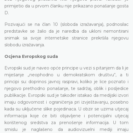
primijetio da u prvom članku nije prikazano ponašanje gosta
D.
Pozivajući se na član 10 (sloboda izražavanja), podnosilac
predstavke se žalio da je naredba da ukloni nemontirani
snimak sa svoje internetske stranice prekršila njegovu
slobodu izražavanja.
Ocjena Evropskog suda
Evropski sud je naveo opće principe u vezi s pitanjem da li je
miješanje „neophodno u demokratskom društvu“, a ti
principi su: doprinos javnoj raspravi, koliko je lice poznato i
njegovo prethodno ponašanje, te sadržaj, oblik i posljedice
publikacije. Evropski sud je također istakao da medijski izvori
imaju odgovornost i ograničenja pri izvještavanju, posebno
kada su uključene slike pojedinaca. U obzir se uzima utjecaj
informacija koje će biti objavljene i potencijalni utjecaj
korištenog sredstva za prenošenje informacija. U tom
smislu je naglašeno da audiovizuelni mediji imaju