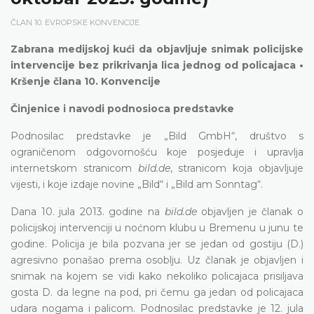
ČLAN 10. EVROPSKE KONVENCIJE
Zabrana medijskoj kući da objavljuje snimak policijske
intervencije bez prikrivanja lica jednog od policajaca •
Kršenje člana 10. Konvencije
Činjenice i navodi podnosioca predstavke
Podnosilac predstavke je „Bild GmbH“, društvo s
ograničenom odgovornošću koje posjeduje i upravlja
internetskom stranicom
bild.de
, stranicom koja objavljuje
vijesti, i koje izdaje novine „Bild“ i „Bild am Sonntag“.
Dana 10. jula 2013. godine na
bild.de
objavljen je članak o
policijskoj intervenciji u noćnom klubu u Bremenu u junu te
godine. Policija je bila pozvana jer se jedan od gostiju (D.)
agresivno ponašao prema osoblju. Uz članak je objavljen i
snimak na kojem se vidi kako nekoliko policajaca prisiljava
gosta D. da legne na pod, pri čemu ga jedan od policajaca
udara nogama i palicom. Podnosilac predstavke je 12. jula