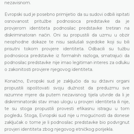
nezavisnom.
Evropski sud je posebno primijetio da su sudovi odbili ispitati
osnovanost pritužbe podnosioca predstavke da je
provjerom identiteta podnosilac predstavke tretiran na
diskriminatoran način. Oni su propustili da uzmu u obzir
neophodne dokaze te nisu saslušali svjedoke koji su bili
prisutni tokom provjere identiteta. Odbacili su tužbu
podnosioca predstavke iz formalnih razloga, smatrajući da
podnosilac predstavke nije imao legitiman interes za odluku
o zakonitosti provjere njegovog identiteta.
Konačno, Evropski sud je zaključio da su državni organi
propustili ispoštovati svoju dužnost da preduzmu sve
razumne mjere da putem nezavisnog tijela utvrde da li je
diskriminatorski stav imao ulogu u provjeri identiteta ili nije,
te su stoga propustili provesti efikasnu istragu u tom
pogledu. Stoga, Evropski sud nije u mogućnosti da donese
zaključak o tome je li podnosilac predstavke bio podvrgnut
provjeri identiteta zbog njegovog etničkog porijekla.