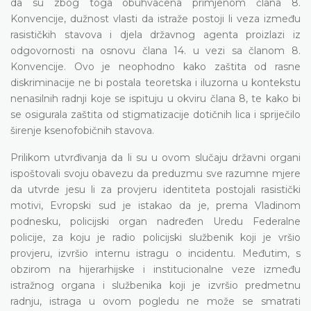
da su zbog toga obuhvaćena primjenom člana 8.
Konvencije, dužnost vlasti da istraže postoji li veza između
rasističkih stavova i djela državnog agenta proizlazi iz
odgovornosti na osnovu člana 14. u vezi sa članom 8.
Konvencije. Ovo je neophodno kako zaštita od rasne
diskriminacije ne bi postala teoretska i iluzorna u kontekstu
nenasilnih radnji koje se ispituju u okviru člana 8, te kako bi
se osigurala zaštita od stigmatizacije dotičnih lica i spriječilo
širenje ksenofobičnih stavova.
Prilikom utvrđivanja da li su u ovom slučaju državni organi
ispoštovali svoju obavezu da preduzmu sve razumne mjere
da utvrde jesu li za provjeru identiteta postojali rasistički
motivi, Evropski sud je istakao da je, prema Vladinom
podnesku, policijski organ nadređen Uredu Federalne
policije, za koju je radio policijski službenik koji je vršio
provjeru, izvršio internu istragu o incidentu. Međutim, s
obzirom na hijerarhijske i institucionalne veze između
istražnog organa i službenika koji je izvršio predmetnu
radnju, istraga u ovom pogledu ne može se smatrati