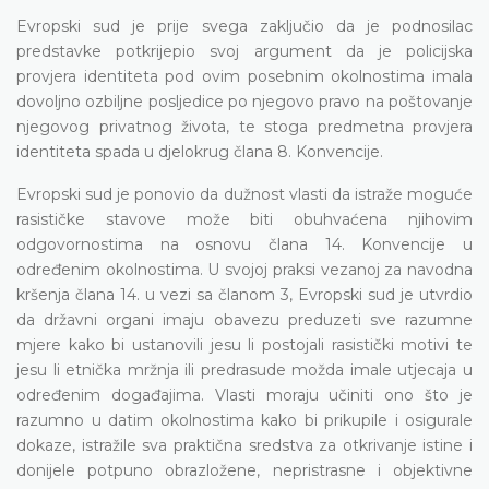
Evropski sud je prije svega zaključio da je podnosilac
predstavke potkrijepio svoj argument da je policijska
provjera identiteta pod ovim posebnim okolnostima imala
dovoljno ozbiljne posljedice po njegovo pravo na poštovanje
njegovog privatnog života, te stoga predmetna provjera
identiteta spada u djelokrug člana 8. Konvencije.
Evropski sud je ponovio da dužnost vlasti da istraže moguće
rasističke stavove može biti obuhvaćena njihovim
odgovornostima na osnovu člana 14. Konvencije u
određenim okolnostima. U svojoj praksi vezanoj za navodna
kršenja člana 14. u vezi sa članom 3, Evropski sud je utvrdio
da državni organi imaju obavezu preduzeti sve razumne
mjere kako bi ustanovili jesu li postojali rasistički motivi te
jesu li etnička mržnja ili predrasude možda imale utjecaja u
određenim događajima. Vlasti moraju učiniti ono što je
razumno u datim okolnostima kako bi prikupile i osigurale
dokaze, istražile sva praktična sredstva za otkrivanje istine i
donijele potpuno obrazložene, nepristrasne i objektivne