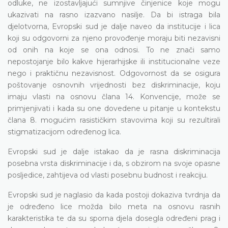
odluke, ne izostavljajući sumnjive činjenice koje mogu
ukazivati na rasno izazvano nasilje. Da bi istraga bila
djelotvorna, Evropski sud je dalje naveo da institucije i lica
koji su odgovorni za njeno provođenje moraju biti nezavisni
od onih na koje se ona odnosi. To ne znači samo
nepostojanje bilo kakve hijerarhijske ili institucionalne veze
nego i praktičnu nezavisnost. Odgovornost da se osigura
poštovanje osnovnih vrijednosti bez diskriminacije, koju
imaju vlasti na osnovu člana 14. Konvencije, može se
primjenjivati i kada su one dovedene u pitanje u kontekstu
člana 8. mogućim rasističkim stavovima koji su rezultirali
stigmatizacijom određenog lica.
Evropski sud je dalje istakao da je rasna diskriminacija
posebna vrsta diskriminacije i da, s obzirom na svoje opasne
posljedice, zahtijeva od vlasti posebnu budnost i reakciju.
Evropski sud je naglasio da kada postoji dokaziva tvrdnja da
je određeno lice možda bilo meta na osnovu rasnih
karakteristika te da su sporna djela dosegla određeni prag i