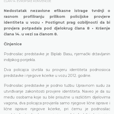
ČLAN 14. EVROPSKE KONVENCIJE
Nedostatak nezavisne efikasne istrage tvrdnji o
rasnom profiliranju prilikom policijske provjere
identiteta u vozu • Postignut prag ozbiljnosti da bi
provjera potpadala pod djelokrug člana 8 • Kršenje
člana 14. u vezi sa članom 8.
Činjenice
Podnosilac predstavke je Biplab Basu, njemački državljanin
indijskog porijekla.
Dva policajca izvršila su provjeru identiteta podnosioca
predstavke i njegove kćerke u vozu 2012. godine.
Podnosilac predstavke je podnio tužbu Upravnom sudu za
utvrđivanje zakonitosti provjere identiteta. Naveo je da su
među osobama koje su bile prisutne u različitim dijelovima
vagona, dva policajca provjerila samo njegove lične isprave i
lične isprave njegove kćerke, pri čemu je podnosilac