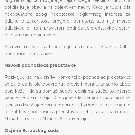
stigmatizirajuća. Provjera je trajala svega nekoliko minuta, a
policija ju je obavila na objektivan način. Kako je tužba bila
nedopuštena zbog nedostatka legitimnog interesa za
odluku o zakonitosti provjere identiteta, sud nije morao
odlučivati je li tom provjerom podnosilac predstavke tretiran
na diskriminatoran način.
Savezni ustavni sud odbio je razmatrati ustavnu žalbu
podnosioca predstavke.
Navodi podnosioca predstavke
Pozivajući se na član 14. Konvencije, podnosilac predstavke
se žalio da je bio podvrgnut provjeri identiteta samo zbog
boje kože i da su domaći sudovi odbili da istraže to kršenje
zabrane diskriminacije. Kao gospodar karakterizacije koja se
u pravu daje činjenicama predmeta, Evropski sud je smatrao
da zahtjeve podnosioca predstavke treba ispitati na osnovu
člana 14. u vezi sa članom 8. Konvencije.
Ocjena Evropskog suda