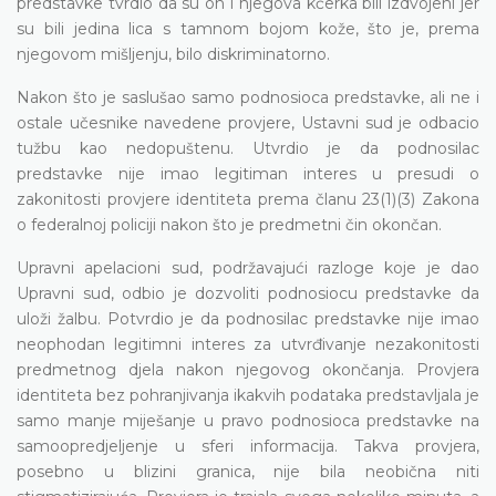
predstavke tvrdio da su on i njegova kćerka bili izdvojeni jer
su bili jedina lica s tamnom bojom kože, što je, prema
njegovom mišljenju, bilo diskriminatorno.
Nakon što je saslušao samo podnosioca predstavke, ali ne i
ostale učesnike navedene provjere, Ustavni sud je odbacio
tužbu kao nedopuštenu. Utvrdio je da podnosilac
predstavke nije imao legitiman interes u presudi o
zakonitosti provjere identiteta prema članu 23(1)(3) Zakona
o federalnoj policiji nakon što je predmetni čin okončan.
Upravni apelacioni sud, podržavajući razloge koje je dao
Upravni sud, odbio je dozvoliti podnosiocu predstavke da
uloži žalbu. Potvrdio je da podnosilac predstavke nije imao
neophodan legitimni interes za utvrđivanje nezakonitosti
predmetnog djela nakon njegovog okončanja. Provjera
identiteta bez pohranjivanja ikakvih podataka predstavljala je
samo manje miješanje u pravo podnosioca predstavke na
samoopredjeljenje u sferi informacija. Takva provjera,
posebno u blizini granica, nije bila neobična niti