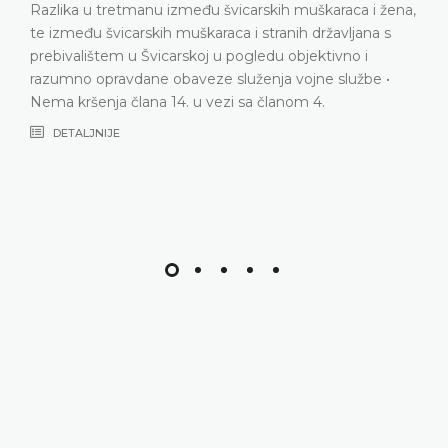
,
efikasna zaštita od diskriminacije na osnovu spola u
kontekstu zapošljavanja i jednake naknade • Kršenje
člana 14. Evropske konvencije za zaštitu ljudskih prava i
osnovnih sloboda u vezi sa članom 8. Evropske
konvencije
DETALJNIJE