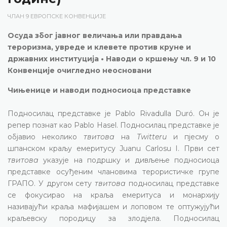
ЧЛАН 9 ЕВРОПСКЕ КОНВЕНЦИЈЕ
Осуда због јавног величања или правдања
тероризма, увреде и клевете против круне и
државних институција • Наводи о кршењу чл. 9 и 10
Конвенције очигледно неосновани
Чињенице и наводи подносиоца представке
Подносилац представке је Pablo Rivadulla Duró. Он је
репер познат као Pablo Hasel. Подносилац представке је
објавио неколико
твитова
на
Twitteru
и пјесму о
шпанском краљу емеритусу Juanu Carlosu I. Први сет
твитова
указује на подршку и дивљење подносиоца
представке осуђеним члановима терористичке групе
ГРАПО. У другом сету
твитова
подносилац представке
се фокусирао на краља емеритуса и монархију
називајући краља мафијашем и лоповом те оптужујући
краљевску породицу за злодјела. Подносилац