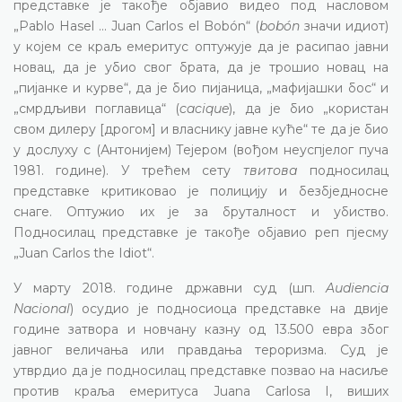
представке је такође објавио видео под насловом
„Pablo Hasel ... Juan Carlos el Bobón“ (
bobón
значи идиот)
у којем се краљ емеритус оптужује да је расипао јавни
новац, да је убио свог брата, да је трошио новац на
„пијанке и курве“, да је био пијаница, „мафијашки бос“ и
„смрдљиви поглавица“ (
cacique
), да је био „користан
свом дилеру [дрогом] и власнику јавне куће“ те да је био
у дослуху с (Антонијем) Тејером (вођом неуспјелог пуча
1981. године). У трећем сету
твитова
подносилац
представке критиковао је полицију и безбједносне
снаге. Оптужио их је за бруталност и убиство.
Подносилац представке је такође објавио реп пјесму
„Juan Carlos the Idiot“.
У марту 2018. године државни суд (шп.
Audiencia
Nacional
) осудио је подносиоца представке на двије
године затвора и новчану казну од 13.500 евра због
јавног величања или правдања тероризма. Суд је
утврдио да је подносилац представке позвао на насиље
против краља емеритуса Juana Carlosa I, виших