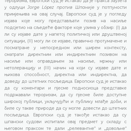
тероризма, Европски суд је истакао да је пракса заузета
у одлуци
Jorge López против Шпаније
у потпуности
примјењива на овај случај. Европски суд је у погледу
изјава које могу представљати позив на насиље
подсјетио на сљедеће факторе које узима у обзир: (I) да
ли су изјаве дате у напетој политичкој или друштвеној
ситуацији, (II) могу ли се изјаве, правично протумачене и
посматране у непосредном или ширем контексту,
сматрати директним или индиректним позивом на
насиље или оправдањем за насиље, мржњу или
нетолеранцију и (III) начин на који су изјаве дате и
њихова способност, директна или индиректна, да
доведу до штетних посљедица. Европски суд је истакао
да су коментари и пјесме подносиоца представке
подржавали тероризам, да су пјесме биле доступне
широкој публици, укључујући и публику млађе доби, и
биле су такве природе да су могле довести до штетних
посљедица. Европски суд је такође истакао да су
шпански судови испитали овај предмет у складу с
његовом праксом те дали „релевантне“ и „довољне“