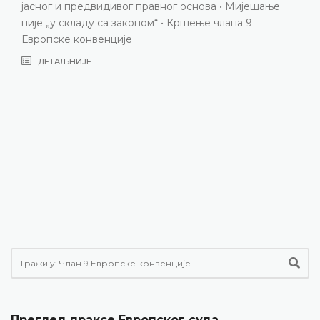
јасног и предвидивог правног основа • Мијешање
није „у складу са законом“ • Кршење члана 9
Европске конвенције
ДЕТАЉНИЈЕ
Преглед праксе Европског суда