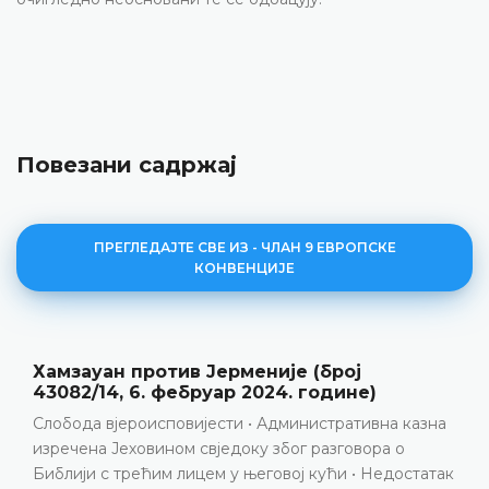
Повезани садржај
ПРЕГЛЕДАЈТЕ СВЕ ИЗ - ЧЛАН 9 ЕВРОПСКЕ
КОНВЕНЦИЈЕ
Хамзаyан против Јерменије (број
43082/14, 6. фебруар 2024. године)
Слобода вјероисповијести • Административна казна
изречена Јеховином свједоку због разговора о
Библији с трећим лицем у његовој кући • Недостатак