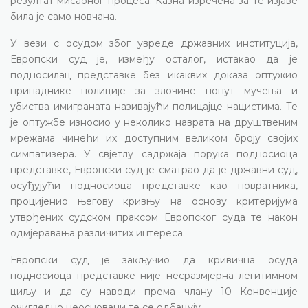
резултат мисаоног процеса. Казна изречена за те изјаве
била је само новчана.
У вези с осудом због увреде државних институција,
Европски суд је, између осталог, истакао да је
подносилац представке без икаквих доказа оптужио
припаднике полиције за злочине попут мучења и
убиства имиграната називајући полицајце нацистима. Те
је оптужбе износио у неколико наврата на друштвеним
мрежама чинећи их доступним великом броју својих
симпатизера. У свјетлу садржаја порука подносиоца
представке, Европски суд је сматрао да је државни суд,
осуђујући подносиоца представке као повратника,
процијенио његову кривњу на основу критеријума
утврђених судском праксом Европског суда те након
одмјеравања различитих интереса.
Европски суд је закључио да кривична осуда
подносиоца представке није несразмјерна легитимном
циљу и да су наводи према члану 10 Конвенције
очигледно неосновани те се одбацују.