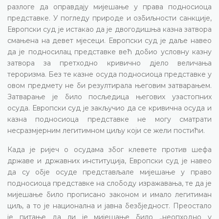
разлоге да оправдају мијешање у права подносиоца
представке. У погледу природе и озбиљности санкције,
Европски суд је истакао да је двогодишња казна затвора
смањена на девет мјесеци. Европски суд је даље навео
да је подносилац представке већ добио условну казну
затвора за претходно кривично дјело величања
тероризма. Без те казне осуда подносиоца представке у
овом предмету не би резултирала његовим затварањем.
Затварање је било посљедица његових узастопних
осуда. Европски суд је закључио да се кривична осуда и
казна подносиоца представке не могу сматрати
несразмјерним легитимном циљу који се жели постићи.
Када је ријеч о осудама због клевете против шефа
државе и државних институција, Европски суд је навео
да су обје осуде представљале мијешање у право
подносиоца представке на слободу изражавања, те да је
мијешање било прописано законом и имало легитиман
циљ, а то је национална и јавна безбједност. Преостало
је питање да ли је мијешање било „неопходно у