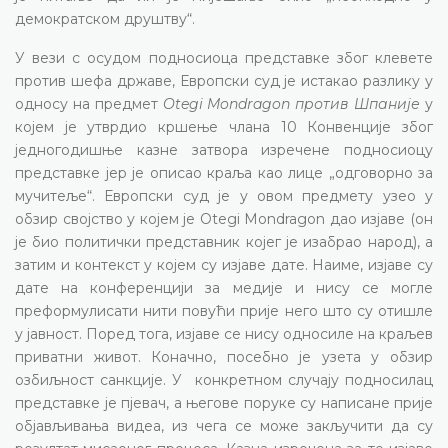
демократском друштву“.
У вези с осудом подносиоца представке због клевете
против шефа државе, Европски суд је истакао разлику у
односу на предмет
Otegi Mondragon против Шпаније
у
којем је утврдио кршење члана 10 Конвенције због
једногодишње казне затвора изречене подносиоцу
представке јер је описао краља као лице „одговорно за
мучитеље“. Европски суд је у овом предмету узео у
обзир својство у којем је Otegi Mondragon дао изјаве (он
је био политички представник којег је изабрао народ), а
затим и контекст у којем су изјаве дате. Наиме, изјаве су
дате на конференцији за медије и нису се могле
преформулисати нити повући прије него што су отишле
у јавност. Поред тога, изјаве се нису односиле на краљев
приватни живот. Коначно, посебно је узета у обзир
озбиљност санкције. У конкретном случају подносилац
представке је пјевач, а његове поруке су написане прије
објављивања видеа, из чега се може закључити да су