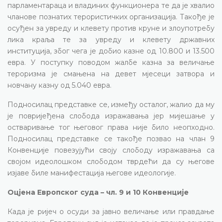
парламентараца и владиних функционера те да је хвалио
чланове познатих терористичких организација. Такође је
осуђен за увреду и клевету против круне и злоупотребу
лика краља те за увреду и клевету државних
институција, због чега је добио казне од 10.800 и 13.500
евра. У поступку поводом жалбе казна за величање
тероризма је смањена на девет мјесеци затвора и
новчану казну од 5.040 евра.
Подносилац представке се, између осталог, жалио да му
је повријеђена слобода изражавања јер мијешање у
остваривање тог његовог права није било неопходно.
Подносилац представке се такође позвао на члан 9
Конвенције повезујући своју слободу изражавања са
својом идеолошком слободом тврдећи да су његове
изјаве биле манифестација његове идеологије.
Оцјена Европског суда – чл. 9 и 10 Конвенције
Када је ријеч о осуди за јавно величање или правдање